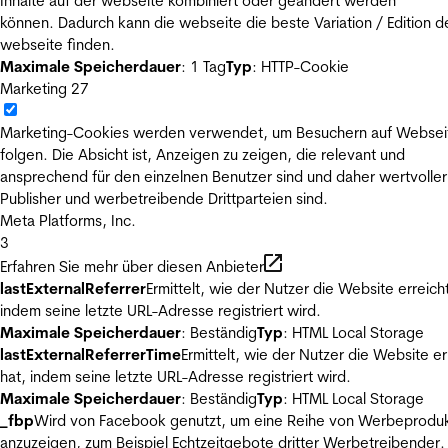
Inhalte auf der webseite kombiniert oder geändert werden
können. Dadurch kann die webseite die beste Variation / Edition d
webseite finden.
Maximale Speicherdauer
: 1 Tag
Typ
: HTTP-Cookie
Marketing
27
Marketing-Cookies werden verwendet, um Besuchern auf Websei
folgen. Die Absicht ist, Anzeigen zu zeigen, die relevant und
ansprechend für den einzelnen Benutzer sind und daher wertvoller
Publisher und werbetreibende Drittparteien sind.
Meta Platforms, Inc.
3
Erfahren Sie mehr über diesen Anbieter
lastExternalReferrer
Ermittelt, wie der Nutzer die Website erreicht
indem seine letzte URL-Adresse registriert wird.
Maximale Speicherdauer
: Beständig
Typ
: HTML Local Storage
lastExternalReferrerTime
Ermittelt, wie der Nutzer die Website er
hat, indem seine letzte URL-Adresse registriert wird.
Maximale Speicherdauer
: Beständig
Typ
: HTML Local Storage
_fbp
Wird von Facebook genutzt, um eine Reihe von Werbeprodu
anzuzeigen, zum Beispiel Echtzeitgebote dritter Werbetreibender.