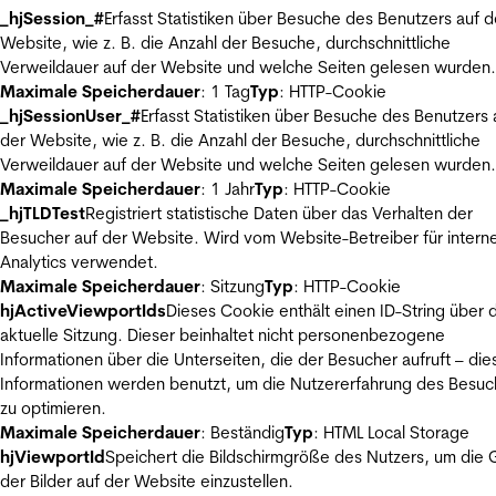
_hjSession_#
Erfasst Statistiken über Besuche des Benutzers auf d
Website, wie z. B. die Anzahl der Besuche, durchschnittliche
Verweildauer auf der Website und welche Seiten gelesen wurden.
Maximale Speicherdauer
: 1 Tag
Typ
: HTTP-Cookie
_hjSessionUser_#
Erfasst Statistiken über Besuche des Benutzers 
der Website, wie z. B. die Anzahl der Besuche, durchschnittliche
Verweildauer auf der Website und welche Seiten gelesen wurden.
Maximale Speicherdauer
: 1 Jahr
Typ
: HTTP-Cookie
_hjTLDTest
Registriert statistische Daten über das Verhalten der
Besucher auf der Website. Wird vom Website-Betreiber für intern
Analytics verwendet.
Maximale Speicherdauer
: Sitzung
Typ
: HTTP-Cookie
hjActiveViewportIds
Dieses Cookie enthält einen ID-String über 
aktuelle Sitzung. Dieser beinhaltet nicht personenbezogene
Informationen über die Unterseiten, die der Besucher aufruft – die
Informationen werden benutzt, um die Nutzererfahrung des Besuc
zu optimieren.
Maximale Speicherdauer
: Beständig
Typ
: HTML Local Storage
hjViewportId
Speichert die Bildschirmgröße des Nutzers, um die
der Bilder auf der Website einzustellen.