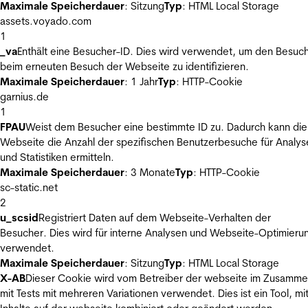
Maximale Speicherdauer
: Sitzung
Typ
: HTML Local Storage
assets.voyado.com
1
_va
Enthält eine Besucher-ID. Dies wird verwendet, um den Besuc
beim erneuten Besuch der Webseite zu identifizieren.
Maximale Speicherdauer
: 1 Jahr
Typ
: HTTP-Cookie
garnius.de
1
FPAU
Weist dem Besucher eine bestimmte ID zu. Dadurch kann die
Webseite die Anzahl der spezifischen Benutzerbesuche für Analys
und Statistiken ermitteln.
Maximale Speicherdauer
: 3 Monate
Typ
: HTTP-Cookie
sc-static.net
2
u_scsid
Registriert Daten auf dem Webseite-Verhalten der
Besucher. Dies wird für interne Analysen und Webseite-Optimieru
verwendet.
Maximale Speicherdauer
: Sitzung
Typ
: HTML Local Storage
X-AB
Dieser Cookie wird vom Betreiber der webseite im Zusamm
mit Tests mit mehreren Variationen verwendet. Dies ist ein Tool, m