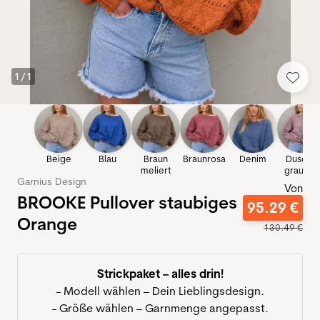
1
/
1
Beige
Blau
Braun
Braunrosa
Denim
Dusche
meliert
grau-lila
Garnius Design
Von
BROOKE Pullover staubiges
95
.
29
€
Orange
130
.
49
€
Strickpaket – alles drin!
- Modell wählen – Dein Lieblingsdesign.
- Größe wählen – Garnmenge angepasst.