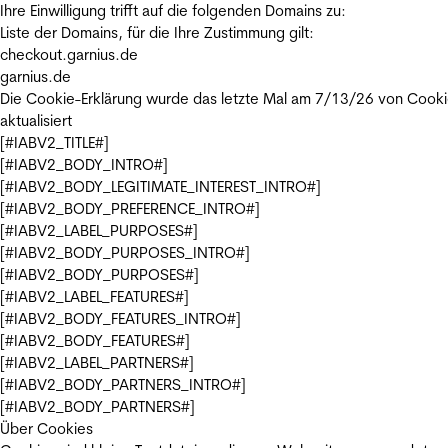
Ihre Einwilligung trifft auf die folgenden Domains zu:
Liste der Domains, für die Ihre Zustimmung gilt:
checkout.garnius.de
garnius.de
Die Cookie-Erklärung wurde das letzte Mal am 7/13/26 von
Cooki
aktualisiert
[#IABV2_TITLE#]
[#IABV2_BODY_INTRO#]
[#IABV2_BODY_LEGITIMATE_INTEREST_INTRO#]
[#IABV2_BODY_PREFERENCE_INTRO#]
[#IABV2_LABEL_PURPOSES#]
[#IABV2_BODY_PURPOSES_INTRO#]
[#IABV2_BODY_PURPOSES#]
[#IABV2_LABEL_FEATURES#]
[#IABV2_BODY_FEATURES_INTRO#]
[#IABV2_BODY_FEATURES#]
[#IABV2_LABEL_PARTNERS#]
[#IABV2_BODY_PARTNERS_INTRO#]
[#IABV2_BODY_PARTNERS#]
Über Cookies