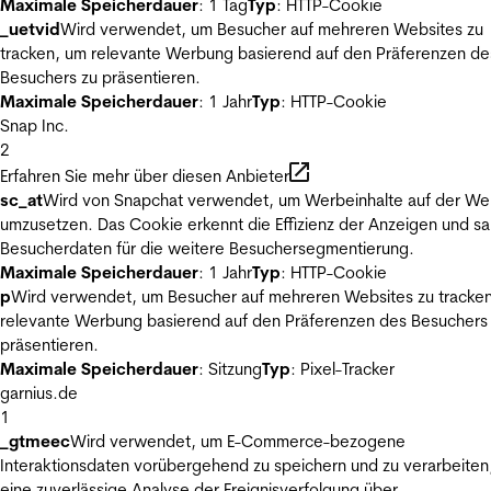
Maximale Speicherdauer
: 1 Tag
Typ
: HTTP-Cookie
_uetvid
Wird verwendet, um Besucher auf mehreren Websites zu
tracken, um relevante Werbung basierend auf den Präferenzen de
Besuchers zu präsentieren.
Maximale Speicherdauer
: 1 Jahr
Typ
: HTTP-Cookie
Snap Inc.
2
Erfahren Sie mehr über diesen Anbieter
sc_at
Wird von Snapchat verwendet, um Werbeinhalte auf der We
umzusetzen. Das Cookie erkennt die Effizienz der Anzeigen und s
Besucherdaten für die weitere Besuchersegmentierung.
Maximale Speicherdauer
: 1 Jahr
Typ
: HTTP-Cookie
p
Wird verwendet, um Besucher auf mehreren Websites zu tracke
relevante Werbung basierend auf den Präferenzen des Besuchers
präsentieren.
Maximale Speicherdauer
: Sitzung
Typ
: Pixel-Tracker
garnius.de
1
_gtmeec
Wird verwendet, um E-Commerce-bezogene
Interaktionsdaten vorübergehend zu speichern und zu verarbeiten
eine zuverlässige Analyse der Ereignisverfolgung über