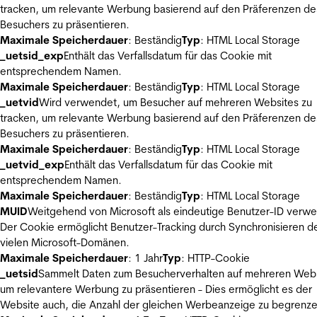
tracken, um relevante Werbung basierend auf den Präferenzen de
Besuchers zu präsentieren.
Maximale Speicherdauer
: Beständig
Typ
: HTML Local Storage
_uetsid_exp
Enthält das Verfallsdatum für das Cookie mit
entsprechendem Namen.
Maximale Speicherdauer
: Beständig
Typ
: HTML Local Storage
_uetvid
Wird verwendet, um Besucher auf mehreren Websites zu
tracken, um relevante Werbung basierend auf den Präferenzen de
Besuchers zu präsentieren.
Maximale Speicherdauer
: Beständig
Typ
: HTML Local Storage
_uetvid_exp
Enthält das Verfallsdatum für das Cookie mit
entsprechendem Namen.
Maximale Speicherdauer
: Beständig
Typ
: HTML Local Storage
MUID
Weitgehend von Microsoft als eindeutige Benutzer-ID verw
Der Cookie ermöglicht Benutzer-Tracking durch Synchronisieren de
vielen Microsoft-Domänen.
Maximale Speicherdauer
: 1 Jahr
Typ
: HTTP-Cookie
_uetsid
Sammelt Daten zum Besucherverhalten auf mehreren Webs
um relevantere Werbung zu präsentieren - Dies ermöglicht es der
Website auch, die Anzahl der gleichen Werbeanzeige zu begrenze