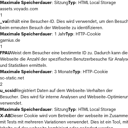
Maximale Speicherdauer
: Sitzung
Typ
: HTML Local Storage
assets.voyado.com
1
_va
Enthält eine Besucher-ID. Dies wird verwendet, um den Besuc
beim erneuten Besuch der Webseite zu identifizieren.
Maximale Speicherdauer
: 1 Jahr
Typ
: HTTP-Cookie
garnius.de
1
FPAU
Weist dem Besucher eine bestimmte ID zu. Dadurch kann die
Webseite die Anzahl der spezifischen Benutzerbesuche für Analys
und Statistiken ermitteln.
Maximale Speicherdauer
: 3 Monate
Typ
: HTTP-Cookie
sc-static.net
2
u_scsid
Registriert Daten auf dem Webseite-Verhalten der
Besucher. Dies wird für interne Analysen und Webseite-Optimieru
verwendet.
Maximale Speicherdauer
: Sitzung
Typ
: HTML Local Storage
X-AB
Dieser Cookie wird vom Betreiber der webseite im Zusamm
mit Tests mit mehreren Variationen verwendet. Dies ist ein Tool, m