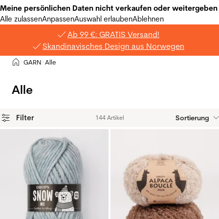
Meine persönlichen Daten nicht verkaufen oder weitergeben
Alle zulassen
Anpassen
Auswahl erlauben
Ablehnen
Ab 99 €: GRATIS Versand!
Skandinavisches Design aus Norwegen
Privat
GARN
Alle
>
>
Alle
Filter
Sortierung
144 Artikel
Produkte