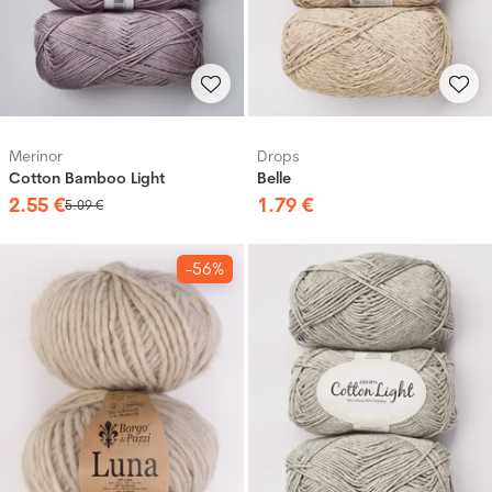
Merinor
Drops
Cotton Bamboo Light
Belle
2
.
55
€
1
.
79
€
5
.
09
€
-56%