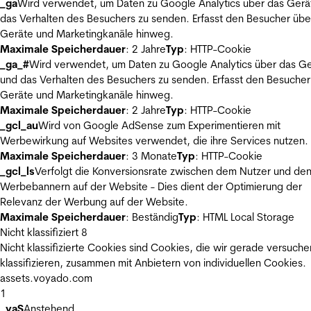
_ga
Wird verwendet, um Daten zu Google Analytics über das Gerä
das Verhalten des Besuchers zu senden. Erfasst den Besucher übe
Geräte und Marketingkanäle hinweg.
Maximale Speicherdauer
: 2 Jahre
Typ
: HTTP-Cookie
_ga_#
Wird verwendet, um Daten zu Google Analytics über das Ge
und das Verhalten des Besuchers zu senden. Erfasst den Besucher
Geräte und Marketingkanäle hinweg.
Maximale Speicherdauer
: 2 Jahre
Typ
: HTTP-Cookie
_gcl_au
Wird von Google AdSense zum Experimentieren mit
Werbewirkung auf Websites verwendet, die ihre Services nutzen.
Maximale Speicherdauer
: 3 Monate
Typ
: HTTP-Cookie
_gcl_ls
Verfolgt die Konversionsrate zwischen dem Nutzer und de
Werbebannern auf der Website - Dies dient der Optimierung der
Relevanz der Werbung auf der Website.
Maximale Speicherdauer
: Beständig
Typ
: HTML Local Storage
Nicht klassifiziert
8
Nicht klassifizierte Cookies sind Cookies, die wir gerade versuche
klassifizieren, zusammen mit Anbietern von individuellen Cookies.
assets.voyado.com
1
_vaS
Anstehend