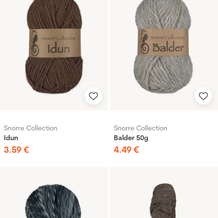
Snorre Collection
Snorre Collection
Idun
Balder 50g
3
.
59
€
4
.
49
€