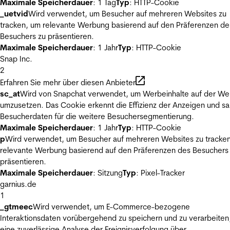
Maximale Speicherdauer
: 1 Tag
Typ
: HTTP-Cookie
_uetvid
Wird verwendet, um Besucher auf mehreren Websites zu
tracken, um relevante Werbung basierend auf den Präferenzen de
Besuchers zu präsentieren.
Maximale Speicherdauer
: 1 Jahr
Typ
: HTTP-Cookie
Snap Inc.
2
Erfahren Sie mehr über diesen Anbieter
sc_at
Wird von Snapchat verwendet, um Werbeinhalte auf der We
umzusetzen. Das Cookie erkennt die Effizienz der Anzeigen und s
Besucherdaten für die weitere Besuchersegmentierung.
Maximale Speicherdauer
: 1 Jahr
Typ
: HTTP-Cookie
p
Wird verwendet, um Besucher auf mehreren Websites zu tracke
relevante Werbung basierend auf den Präferenzen des Besuchers
präsentieren.
Maximale Speicherdauer
: Sitzung
Typ
: Pixel-Tracker
garnius.de
1
_gtmeec
Wird verwendet, um E-Commerce-bezogene
Interaktionsdaten vorübergehend zu speichern und zu verarbeiten
eine zuverlässige Analyse der Ereignisverfolgung über