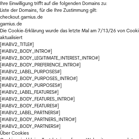
Ihre Einwilligung trifft auf die folgenden Domains zu:
Liste der Domains, für die Ihre Zustimmung gilt:
checkout.garnius.de
garnius.de
Die Cookie-Erklärung wurde das letzte Mal am 7/13/26 von
Cooki
aktualisiert
[#IABV2_TITLE#]
[#IABV2_BODY_INTRO#]
[#IABV2_BODY_LEGITIMATE_INTEREST_INTRO#]
[#IABV2_BODY_PREFERENCE_INTRO#]
[#IABV2_LABEL_PURPOSES#]
[#IABV2_BODY_PURPOSES_INTRO#]
[#IABV2_BODY_PURPOSES#]
[#IABV2_LABEL_FEATURES#]
[#IABV2_BODY_FEATURES_INTRO#]
[#IABV2_BODY_FEATURES#]
[#IABV2_LABEL_PARTNERS#]
[#IABV2_BODY_PARTNERS_INTRO#]
[#IABV2_BODY_PARTNERS#]
Über Cookies