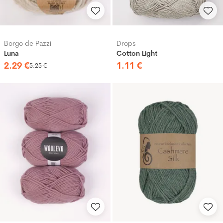
Borgo de Pazzi
Drops
Luna
Cotton Light
2
.
29
€
1
.
11
€
5
.
25
€