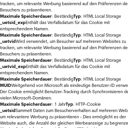
tracken, um relevante Werbung basierend auf den Präferenzen de
Besuchers zu präsentieren.
Maximale Speicherdauer
: Beständig
Typ
: HTML Local Storage
_uetsid_exp
Enthält das Verfallsdatum für das Cookie mit
entsprechendem Namen.
Maximale Speicherdauer
: Beständig
Typ
: HTML Local Storage
_uetvid
Wird verwendet, um Besucher auf mehreren Websites zu
tracken, um relevante Werbung basierend auf den Präferenzen de
Besuchers zu präsentieren.
Maximale Speicherdauer
: Beständig
Typ
: HTML Local Storage
_uetvid_exp
Enthält das Verfallsdatum für das Cookie mit
entsprechendem Namen.
Maximale Speicherdauer
: Beständig
Typ
: HTML Local Storage
MUID
Weitgehend von Microsoft als eindeutige Benutzer-ID verw
Der Cookie ermöglicht Benutzer-Tracking durch Synchronisieren de
vielen Microsoft-Domänen.
Maximale Speicherdauer
: 1 Jahr
Typ
: HTTP-Cookie
_uetsid
Sammelt Daten zum Besucherverhalten auf mehreren Webs
um relevantere Werbung zu präsentieren - Dies ermöglicht es der
Website auch, die Anzahl der gleichen Werbeanzeige zu begrenze