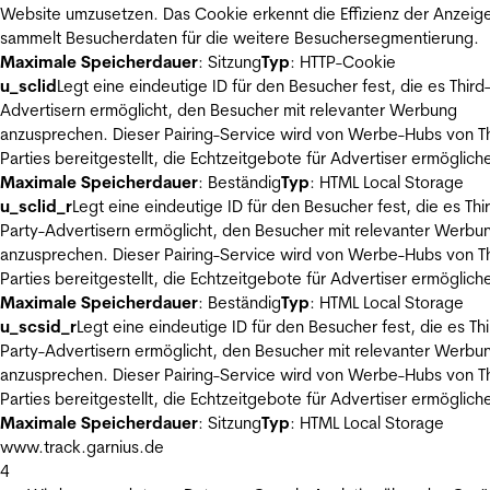
Website umzusetzen. Das Cookie erkennt die Effizienz der Anzeig
sammelt Besucherdaten für die weitere Besuchersegmentierung.
Maximale Speicherdauer
: Sitzung
Typ
: HTTP-Cookie
u_sclid
Legt eine eindeutige ID für den Besucher fest, die es Third
Advertisern ermöglicht, den Besucher mit relevanter Werbung
anzusprechen. Dieser Pairing-Service wird von Werbe-Hubs von Th
Parties bereitgestellt, die Echtzeitgebote für Advertiser ermöglich
Maximale Speicherdauer
: Beständig
Typ
: HTML Local Storage
u_sclid_r
Legt eine eindeutige ID für den Besucher fest, die es Thi
Party-Advertisern ermöglicht, den Besucher mit relevanter Werbu
anzusprechen. Dieser Pairing-Service wird von Werbe-Hubs von Th
Parties bereitgestellt, die Echtzeitgebote für Advertiser ermöglich
Maximale Speicherdauer
: Beständig
Typ
: HTML Local Storage
u_scsid_r
Legt eine eindeutige ID für den Besucher fest, die es Thi
Party-Advertisern ermöglicht, den Besucher mit relevanter Werbu
anzusprechen. Dieser Pairing-Service wird von Werbe-Hubs von Th
Parties bereitgestellt, die Echtzeitgebote für Advertiser ermöglich
Maximale Speicherdauer
: Sitzung
Typ
: HTML Local Storage
www.track.garnius.de
4