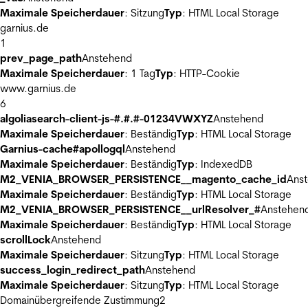
Maximale Speicherdauer
: Sitzung
Typ
: HTML Local Storage
garnius.de
1
prev_page_path
Anstehend
Maximale Speicherdauer
: 1 Tag
Typ
: HTTP-Cookie
www.garnius.de
6
algoliasearch-client-js-#.#.#-01234VWXYZ
Anstehend
Maximale Speicherdauer
: Beständig
Typ
: HTML Local Storage
Garnius-cache#apollogql
Anstehend
Maximale Speicherdauer
: Beständig
Typ
: IndexedDB
M2_VENIA_BROWSER_PERSISTENCE__magento_cache_id
Ans
Maximale Speicherdauer
: Beständig
Typ
: HTML Local Storage
M2_VENIA_BROWSER_PERSISTENCE__urlResolver_#
Anstehen
Maximale Speicherdauer
: Beständig
Typ
: HTML Local Storage
scrollLock
Anstehend
Maximale Speicherdauer
: Sitzung
Typ
: HTML Local Storage
success_login_redirect_path
Anstehend
Maximale Speicherdauer
: Sitzung
Typ
: HTML Local Storage
Domainübergreifende Zustimmung
2