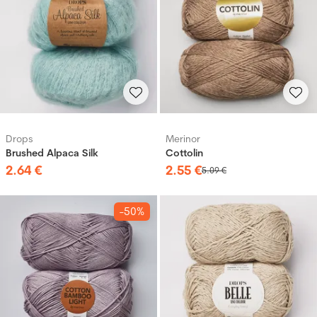
Drops
Merinor
Brushed Alpaca Silk
Cottolin
2
.
64
€
2
.
55
€
5
.
09
€
-50%