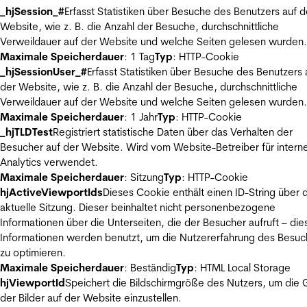
_hjSession_#
Erfasst Statistiken über Besuche des Benutzers auf d
Website, wie z. B. die Anzahl der Besuche, durchschnittliche
Verweildauer auf der Website und welche Seiten gelesen wurden.
Maximale Speicherdauer
: 1 Tag
Typ
: HTTP-Cookie
_hjSessionUser_#
Erfasst Statistiken über Besuche des Benutzers 
der Website, wie z. B. die Anzahl der Besuche, durchschnittliche
Verweildauer auf der Website und welche Seiten gelesen wurden.
Maximale Speicherdauer
: 1 Jahr
Typ
: HTTP-Cookie
_hjTLDTest
Registriert statistische Daten über das Verhalten der
Besucher auf der Website. Wird vom Website-Betreiber für intern
Analytics verwendet.
Maximale Speicherdauer
: Sitzung
Typ
: HTTP-Cookie
hjActiveViewportIds
Dieses Cookie enthält einen ID-String über 
aktuelle Sitzung. Dieser beinhaltet nicht personenbezogene
Informationen über die Unterseiten, die der Besucher aufruft – die
Informationen werden benutzt, um die Nutzererfahrung des Besuc
zu optimieren.
Maximale Speicherdauer
: Beständig
Typ
: HTML Local Storage
hjViewportId
Speichert die Bildschirmgröße des Nutzers, um die
der Bilder auf der Website einzustellen.