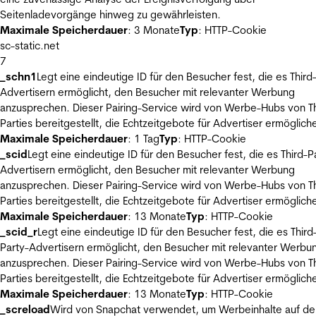
Seitenladevorgänge hinweg zu gewährleisten.
Maximale Speicherdauer
: 3 Monate
Typ
: HTTP-Cookie
sc-static.net
7
_schn1
Legt eine eindeutige ID für den Besucher fest, die es Third
Advertisern ermöglicht, den Besucher mit relevanter Werbung
anzusprechen. Dieser Pairing-Service wird von Werbe-Hubs von Th
Parties bereitgestellt, die Echtzeitgebote für Advertiser ermöglich
Maximale Speicherdauer
: 1 Tag
Typ
: HTTP-Cookie
_scid
Legt eine eindeutige ID für den Besucher fest, die es Third-P
Advertisern ermöglicht, den Besucher mit relevanter Werbung
anzusprechen. Dieser Pairing-Service wird von Werbe-Hubs von Th
Parties bereitgestellt, die Echtzeitgebote für Advertiser ermöglich
Maximale Speicherdauer
: 13 Monate
Typ
: HTTP-Cookie
_scid_r
Legt eine eindeutige ID für den Besucher fest, die es Third
Party-Advertisern ermöglicht, den Besucher mit relevanter Werbu
anzusprechen. Dieser Pairing-Service wird von Werbe-Hubs von Th
Parties bereitgestellt, die Echtzeitgebote für Advertiser ermöglich
Maximale Speicherdauer
: 13 Monate
Typ
: HTTP-Cookie
_screload
Wird von Snapchat verwendet, um Werbeinhalte auf de