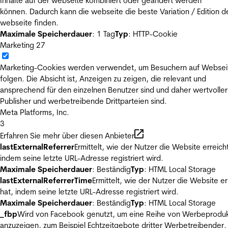
Inhalte auf der webseite kombiniert oder geändert werden
können. Dadurch kann die webseite die beste Variation / Edition d
webseite finden.
Maximale Speicherdauer
: 1 Tag
Typ
: HTTP-Cookie
Marketing
27
Marketing-Cookies werden verwendet, um Besuchern auf Websei
folgen. Die Absicht ist, Anzeigen zu zeigen, die relevant und
ansprechend für den einzelnen Benutzer sind und daher wertvoller
Publisher und werbetreibende Drittparteien sind.
Meta Platforms, Inc.
3
Erfahren Sie mehr über diesen Anbieter
lastExternalReferrer
Ermittelt, wie der Nutzer die Website erreicht
indem seine letzte URL-Adresse registriert wird.
Maximale Speicherdauer
: Beständig
Typ
: HTML Local Storage
lastExternalReferrerTime
Ermittelt, wie der Nutzer die Website er
hat, indem seine letzte URL-Adresse registriert wird.
Maximale Speicherdauer
: Beständig
Typ
: HTML Local Storage
_fbp
Wird von Facebook genutzt, um eine Reihe von Werbeprodu
anzuzeigen, zum Beispiel Echtzeitgebote dritter Werbetreibender.