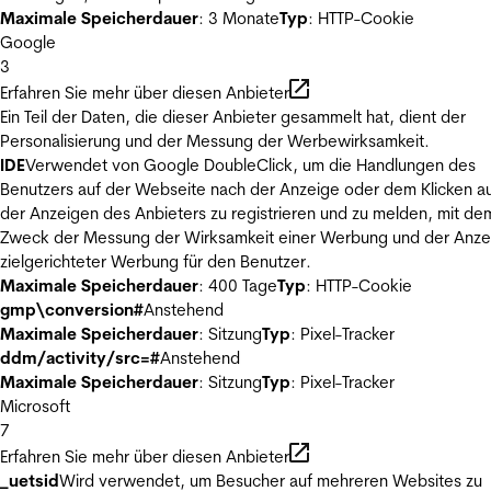
Maximale Speicherdauer
: 3 Monate
Typ
: HTTP-Cookie
Google
3
Erfahren Sie mehr über diesen Anbieter
Ein Teil der Daten, die dieser Anbieter gesammelt hat, dient der
Personalisierung und der Messung der Werbewirksamkeit.
IDE
Verwendet von Google DoubleClick, um die Handlungen des
Benutzers auf der Webseite nach der Anzeige oder dem Klicken au
der Anzeigen des Anbieters zu registrieren und zu melden, mit de
Zweck der Messung der Wirksamkeit einer Werbung und der Anze
zielgerichteter Werbung für den Benutzer.
Maximale Speicherdauer
: 400 Tage
Typ
: HTTP-Cookie
gmp\conversion#
Anstehend
Maximale Speicherdauer
: Sitzung
Typ
: Pixel-Tracker
ddm/activity/src=#
Anstehend
Maximale Speicherdauer
: Sitzung
Typ
: Pixel-Tracker
Microsoft
7
Erfahren Sie mehr über diesen Anbieter
_uetsid
Wird verwendet, um Besucher auf mehreren Websites zu