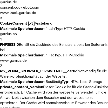
garnius.de
consent.cookiebot.com
www.track.garnius.de
3
CookieConsent [x3]
Anstehend
Maximale Speicherdauer
: 1 Jahr
Typ
: HTTP-Cookie
garnius.no
1
PHPSESSID
Behält die Zustände des Benutzers bei allen Seitenanf
bei.
Maximale Speicherdauer
: 1 Tag
Typ
: HTTP-Cookie
www.garnius.de
2
M2_VENIA_BROWSER_PERSISTENCE__cartId
Notwendig für die
Warenkorbfunktionalität auf der Website.
Maximale Speicherdauer
: Beständig
Typ
: HTML Local Storage
private_content_version
Dieser Cookie ist für die Cache-Funktio
erforderlich. Ein Cache wird von der webseite verwendet, um die
Antwortzeit zwischen dem Besucher und der webseite zu
optimieren. Der Cache wird normalerweise im Browser des Besuc