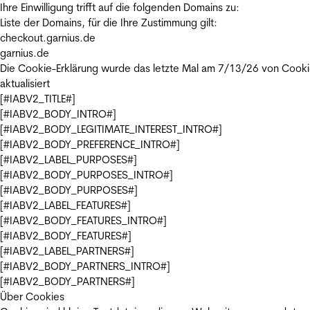
Ihre Einwilligung trifft auf die folgenden Domains zu:
Liste der Domains, für die Ihre Zustimmung gilt:
checkout.garnius.de
garnius.de
Die Cookie-Erklärung wurde das letzte Mal am 7/13/26 von
Cooki
aktualisiert
[#IABV2_TITLE#]
[#IABV2_BODY_INTRO#]
[#IABV2_BODY_LEGITIMATE_INTEREST_INTRO#]
[#IABV2_BODY_PREFERENCE_INTRO#]
[#IABV2_LABEL_PURPOSES#]
[#IABV2_BODY_PURPOSES_INTRO#]
[#IABV2_BODY_PURPOSES#]
[#IABV2_LABEL_FEATURES#]
[#IABV2_BODY_FEATURES_INTRO#]
[#IABV2_BODY_FEATURES#]
[#IABV2_LABEL_PARTNERS#]
[#IABV2_BODY_PARTNERS_INTRO#]
[#IABV2_BODY_PARTNERS#]
Über Cookies