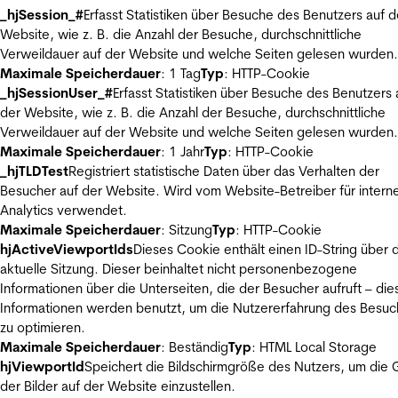
_hjSession_#
Erfasst Statistiken über Besuche des Benutzers auf d
Website, wie z. B. die Anzahl der Besuche, durchschnittliche
Verweildauer auf der Website und welche Seiten gelesen wurden.
Maximale Speicherdauer
: 1 Tag
Typ
: HTTP-Cookie
_hjSessionUser_#
Erfasst Statistiken über Besuche des Benutzers 
der Website, wie z. B. die Anzahl der Besuche, durchschnittliche
Verweildauer auf der Website und welche Seiten gelesen wurden.
Maximale Speicherdauer
: 1 Jahr
Typ
: HTTP-Cookie
_hjTLDTest
Registriert statistische Daten über das Verhalten der
Besucher auf der Website. Wird vom Website-Betreiber für intern
Analytics verwendet.
Maximale Speicherdauer
: Sitzung
Typ
: HTTP-Cookie
hjActiveViewportIds
Dieses Cookie enthält einen ID-String über 
aktuelle Sitzung. Dieser beinhaltet nicht personenbezogene
Informationen über die Unterseiten, die der Besucher aufruft – die
Informationen werden benutzt, um die Nutzererfahrung des Besuc
zu optimieren.
Maximale Speicherdauer
: Beständig
Typ
: HTML Local Storage
hjViewportId
Speichert die Bildschirmgröße des Nutzers, um die
der Bilder auf der Website einzustellen.