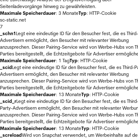
Seitenladevorgänge hinweg zu gewährleisten.
Maximale Speicherdauer
: 3 Monate
Typ
: HTTP-Cookie
sc-static.net
7
_schn1
Legt eine eindeutige ID für den Besucher fest, die es Third
Advertisern ermöglicht, den Besucher mit relevanter Werbung
anzusprechen. Dieser Pairing-Service wird von Werbe-Hubs von Th
Parties bereitgestellt, die Echtzeitgebote für Advertiser ermöglich
Maximale Speicherdauer
: 1 Tag
Typ
: HTTP-Cookie
_scid
Legt eine eindeutige ID für den Besucher fest, die es Third-P
Advertisern ermöglicht, den Besucher mit relevanter Werbung
anzusprechen. Dieser Pairing-Service wird von Werbe-Hubs von Th
Parties bereitgestellt, die Echtzeitgebote für Advertiser ermöglich
Maximale Speicherdauer
: 13 Monate
Typ
: HTTP-Cookie
_scid_r
Legt eine eindeutige ID für den Besucher fest, die es Third
Party-Advertisern ermöglicht, den Besucher mit relevanter Werbu
anzusprechen. Dieser Pairing-Service wird von Werbe-Hubs von Th
Parties bereitgestellt, die Echtzeitgebote für Advertiser ermöglich
Maximale Speicherdauer
: 13 Monate
Typ
: HTTP-Cookie
_screload
Wird von Snapchat verwendet, um Werbeinhalte auf de