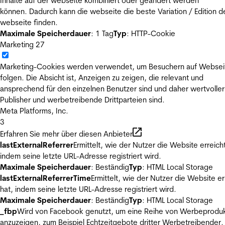
Inhalte auf der webseite kombiniert oder geändert werden
können. Dadurch kann die webseite die beste Variation / Edition d
webseite finden.
Maximale Speicherdauer
: 1 Tag
Typ
: HTTP-Cookie
Marketing
27
Marketing-Cookies werden verwendet, um Besuchern auf Websei
folgen. Die Absicht ist, Anzeigen zu zeigen, die relevant und
ansprechend für den einzelnen Benutzer sind und daher wertvoller
Publisher und werbetreibende Drittparteien sind.
Meta Platforms, Inc.
3
Erfahren Sie mehr über diesen Anbieter
lastExternalReferrer
Ermittelt, wie der Nutzer die Website erreicht
indem seine letzte URL-Adresse registriert wird.
Maximale Speicherdauer
: Beständig
Typ
: HTML Local Storage
lastExternalReferrerTime
Ermittelt, wie der Nutzer die Website er
hat, indem seine letzte URL-Adresse registriert wird.
Maximale Speicherdauer
: Beständig
Typ
: HTML Local Storage
_fbp
Wird von Facebook genutzt, um eine Reihe von Werbeprodu
anzuzeigen, zum Beispiel Echtzeitgebote dritter Werbetreibender.