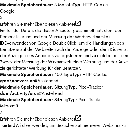
Maximale Speicherdauer
: 3 Monate
Typ
: HTTP-Cookie
Google
3
Erfahren Sie mehr über diesen Anbieter
Ein Teil der Daten, die dieser Anbieter gesammelt hat, dient der
Personalisierung und der Messung der Werbewirksamkeit.
IDE
Verwendet von Google DoubleClick, um die Handlungen des
Benutzers auf der Webseite nach der Anzeige oder dem Klicken au
der Anzeigen des Anbieters zu registrieren und zu melden, mit de
Zweck der Messung der Wirksamkeit einer Werbung und der Anze
zielgerichteter Werbung für den Benutzer.
Maximale Speicherdauer
: 400 Tage
Typ
: HTTP-Cookie
gmp\conversion#
Anstehend
Maximale Speicherdauer
: Sitzung
Typ
: Pixel-Tracker
ddm/activity/src=#
Anstehend
Maximale Speicherdauer
: Sitzung
Typ
: Pixel-Tracker
Microsoft
7
Erfahren Sie mehr über diesen Anbieter
_uetsid
Wird verwendet, um Besucher auf mehreren Websites zu