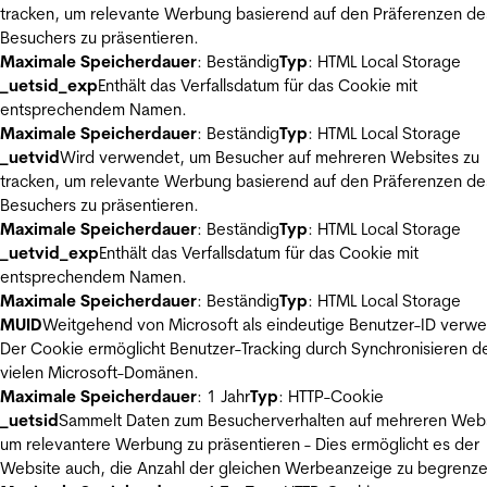
tracken, um relevante Werbung basierend auf den Präferenzen de
Besuchers zu präsentieren.
Maximale Speicherdauer
: Beständig
Typ
: HTML Local Storage
_uetsid_exp
Enthält das Verfallsdatum für das Cookie mit
entsprechendem Namen.
Maximale Speicherdauer
: Beständig
Typ
: HTML Local Storage
_uetvid
Wird verwendet, um Besucher auf mehreren Websites zu
tracken, um relevante Werbung basierend auf den Präferenzen de
Besuchers zu präsentieren.
Maximale Speicherdauer
: Beständig
Typ
: HTML Local Storage
_uetvid_exp
Enthält das Verfallsdatum für das Cookie mit
entsprechendem Namen.
Maximale Speicherdauer
: Beständig
Typ
: HTML Local Storage
MUID
Weitgehend von Microsoft als eindeutige Benutzer-ID verw
Der Cookie ermöglicht Benutzer-Tracking durch Synchronisieren de
vielen Microsoft-Domänen.
Maximale Speicherdauer
: 1 Jahr
Typ
: HTTP-Cookie
_uetsid
Sammelt Daten zum Besucherverhalten auf mehreren Webs
um relevantere Werbung zu präsentieren - Dies ermöglicht es der
Website auch, die Anzahl der gleichen Werbeanzeige zu begrenze