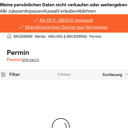
Meine persönlichen Daten nicht verkaufen oder weitergeben
Alle zulassen
Anpassen
Auswahl erlauben
Ablehnen
Ab 99 €: GRATIS Versand!
Skandinavisches Design aus Norwegen
Privat
BRODERIER
Merke
HEKLING & BRODERING
Permin
>
>
>
>
Permin
Permin
Vervaco
Filter
Sortierung
0 Artikel