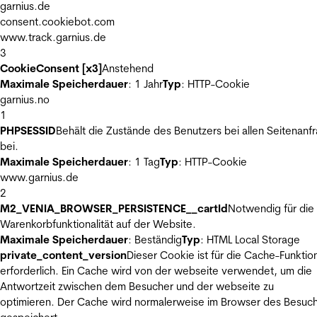
garnius.de
consent.cookiebot.com
www.track.garnius.de
3
CookieConsent [x3]
Anstehend
Maximale Speicherdauer
: 1 Jahr
Typ
: HTTP-Cookie
garnius.no
1
PHPSESSID
Behält die Zustände des Benutzers bei allen Seitenanf
bei.
Maximale Speicherdauer
: 1 Tag
Typ
: HTTP-Cookie
www.garnius.de
2
M2_VENIA_BROWSER_PERSISTENCE__cartId
Notwendig für die
Warenkorbfunktionalität auf der Website.
Maximale Speicherdauer
: Beständig
Typ
: HTML Local Storage
private_content_version
Dieser Cookie ist für die Cache-Funktio
erforderlich. Ein Cache wird von der webseite verwendet, um die
Antwortzeit zwischen dem Besucher und der webseite zu
optimieren. Der Cache wird normalerweise im Browser des Besuc