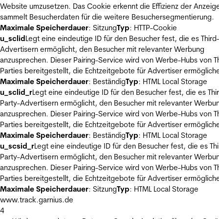
Website umzusetzen. Das Cookie erkennt die Effizienz der Anzeig
sammelt Besucherdaten für die weitere Besuchersegmentierung.
Maximale Speicherdauer
: Sitzung
Typ
: HTTP-Cookie
u_sclid
Legt eine eindeutige ID für den Besucher fest, die es Third
Advertisern ermöglicht, den Besucher mit relevanter Werbung
anzusprechen. Dieser Pairing-Service wird von Werbe-Hubs von Th
Parties bereitgestellt, die Echtzeitgebote für Advertiser ermöglich
Maximale Speicherdauer
: Beständig
Typ
: HTML Local Storage
u_sclid_r
Legt eine eindeutige ID für den Besucher fest, die es Thi
Party-Advertisern ermöglicht, den Besucher mit relevanter Werbu
anzusprechen. Dieser Pairing-Service wird von Werbe-Hubs von Th
Parties bereitgestellt, die Echtzeitgebote für Advertiser ermöglich
Maximale Speicherdauer
: Beständig
Typ
: HTML Local Storage
u_scsid_r
Legt eine eindeutige ID für den Besucher fest, die es Thi
Party-Advertisern ermöglicht, den Besucher mit relevanter Werbu
anzusprechen. Dieser Pairing-Service wird von Werbe-Hubs von Th
Parties bereitgestellt, die Echtzeitgebote für Advertiser ermöglich
Maximale Speicherdauer
: Sitzung
Typ
: HTML Local Storage
www.track.garnius.de
4