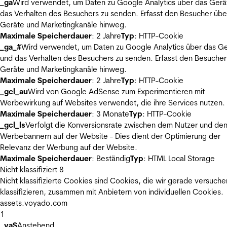
_ga
Wird verwendet, um Daten zu Google Analytics über das Gerä
das Verhalten des Besuchers zu senden. Erfasst den Besucher übe
Geräte und Marketingkanäle hinweg.
Maximale Speicherdauer
: 2 Jahre
Typ
: HTTP-Cookie
_ga_#
Wird verwendet, um Daten zu Google Analytics über das Ge
und das Verhalten des Besuchers zu senden. Erfasst den Besucher
Geräte und Marketingkanäle hinweg.
Maximale Speicherdauer
: 2 Jahre
Typ
: HTTP-Cookie
_gcl_au
Wird von Google AdSense zum Experimentieren mit
Werbewirkung auf Websites verwendet, die ihre Services nutzen.
Maximale Speicherdauer
: 3 Monate
Typ
: HTTP-Cookie
_gcl_ls
Verfolgt die Konversionsrate zwischen dem Nutzer und de
Werbebannern auf der Website - Dies dient der Optimierung der
Relevanz der Werbung auf der Website.
Maximale Speicherdauer
: Beständig
Typ
: HTML Local Storage
Nicht klassifiziert
8
Nicht klassifizierte Cookies sind Cookies, die wir gerade versuche
klassifizieren, zusammen mit Anbietern von individuellen Cookies.
assets.voyado.com
1
_vaS
Anstehend