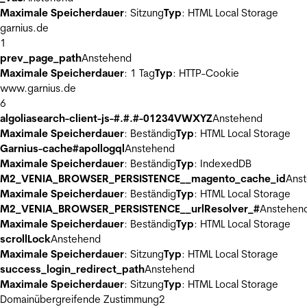
Maximale Speicherdauer
: Sitzung
Typ
: HTML Local Storage
garnius.de
1
prev_page_path
Anstehend
Maximale Speicherdauer
: 1 Tag
Typ
: HTTP-Cookie
www.garnius.de
6
algoliasearch-client-js-#.#.#-01234VWXYZ
Anstehend
Maximale Speicherdauer
: Beständig
Typ
: HTML Local Storage
Garnius-cache#apollogql
Anstehend
Maximale Speicherdauer
: Beständig
Typ
: IndexedDB
M2_VENIA_BROWSER_PERSISTENCE__magento_cache_id
Ans
Maximale Speicherdauer
: Beständig
Typ
: HTML Local Storage
M2_VENIA_BROWSER_PERSISTENCE__urlResolver_#
Anstehen
Maximale Speicherdauer
: Beständig
Typ
: HTML Local Storage
scrollLock
Anstehend
Maximale Speicherdauer
: Sitzung
Typ
: HTML Local Storage
success_login_redirect_path
Anstehend
Maximale Speicherdauer
: Sitzung
Typ
: HTML Local Storage
Domainübergreifende Zustimmung
2