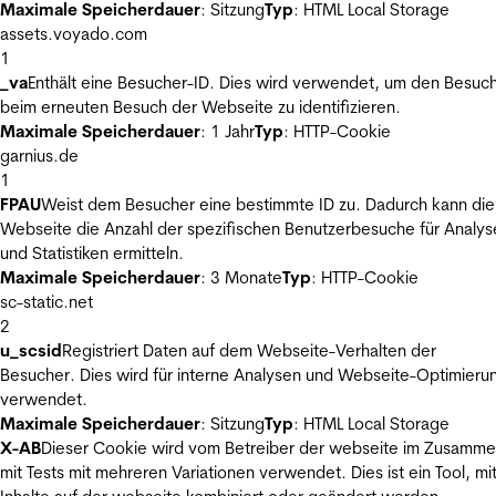
Maximale Speicherdauer
: Sitzung
Typ
: HTML Local Storage
assets.voyado.com
1
_va
Enthält eine Besucher-ID. Dies wird verwendet, um den Besuc
beim erneuten Besuch der Webseite zu identifizieren.
Maximale Speicherdauer
: 1 Jahr
Typ
: HTTP-Cookie
garnius.de
1
FPAU
Weist dem Besucher eine bestimmte ID zu. Dadurch kann die
Webseite die Anzahl der spezifischen Benutzerbesuche für Analys
und Statistiken ermitteln.
Maximale Speicherdauer
: 3 Monate
Typ
: HTTP-Cookie
sc-static.net
2
u_scsid
Registriert Daten auf dem Webseite-Verhalten der
Besucher. Dies wird für interne Analysen und Webseite-Optimieru
verwendet.
Maximale Speicherdauer
: Sitzung
Typ
: HTML Local Storage
X-AB
Dieser Cookie wird vom Betreiber der webseite im Zusamm
mit Tests mit mehreren Variationen verwendet. Dies ist ein Tool, m