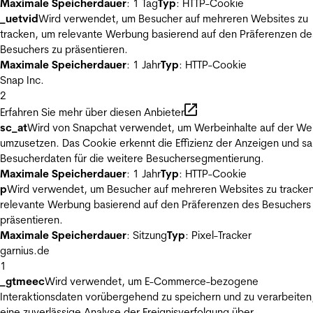
Maximale Speicherdauer
: 1 Tag
Typ
: HTTP-Cookie
_uetvid
Wird verwendet, um Besucher auf mehreren Websites zu
tracken, um relevante Werbung basierend auf den Präferenzen de
Besuchers zu präsentieren.
Maximale Speicherdauer
: 1 Jahr
Typ
: HTTP-Cookie
Snap Inc.
2
Erfahren Sie mehr über diesen Anbieter
sc_at
Wird von Snapchat verwendet, um Werbeinhalte auf der We
umzusetzen. Das Cookie erkennt die Effizienz der Anzeigen und s
Besucherdaten für die weitere Besuchersegmentierung.
Maximale Speicherdauer
: 1 Jahr
Typ
: HTTP-Cookie
p
Wird verwendet, um Besucher auf mehreren Websites zu tracke
relevante Werbung basierend auf den Präferenzen des Besuchers
präsentieren.
Maximale Speicherdauer
: Sitzung
Typ
: Pixel-Tracker
garnius.de
1
_gtmeec
Wird verwendet, um E-Commerce-bezogene
Interaktionsdaten vorübergehend zu speichern und zu verarbeiten
eine zuverlässige Analyse der Ereignisverfolgung über