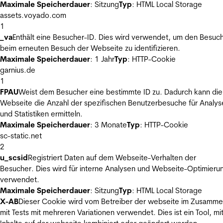
Maximale Speicherdauer
: Sitzung
Typ
: HTML Local Storage
assets.voyado.com
1
_va
Enthält eine Besucher-ID. Dies wird verwendet, um den Besuc
beim erneuten Besuch der Webseite zu identifizieren.
Maximale Speicherdauer
: 1 Jahr
Typ
: HTTP-Cookie
garnius.de
1
FPAU
Weist dem Besucher eine bestimmte ID zu. Dadurch kann die
Webseite die Anzahl der spezifischen Benutzerbesuche für Analys
und Statistiken ermitteln.
Maximale Speicherdauer
: 3 Monate
Typ
: HTTP-Cookie
sc-static.net
2
u_scsid
Registriert Daten auf dem Webseite-Verhalten der
Besucher. Dies wird für interne Analysen und Webseite-Optimieru
verwendet.
Maximale Speicherdauer
: Sitzung
Typ
: HTML Local Storage
X-AB
Dieser Cookie wird vom Betreiber der webseite im Zusamm
mit Tests mit mehreren Variationen verwendet. Dies ist ein Tool, m