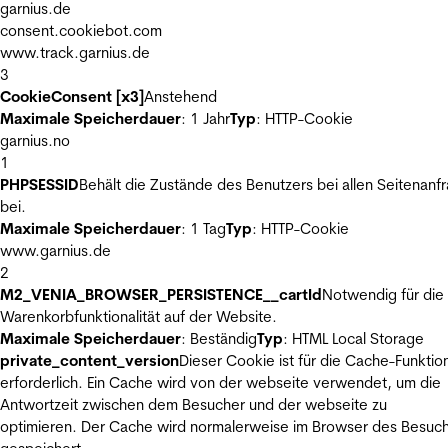
garnius.de
consent.cookiebot.com
www.track.garnius.de
3
CookieConsent [x3]
Anstehend
Maximale Speicherdauer
: 1 Jahr
Typ
: HTTP-Cookie
garnius.no
1
PHPSESSID
Behält die Zustände des Benutzers bei allen Seitenanf
bei.
Maximale Speicherdauer
: 1 Tag
Typ
: HTTP-Cookie
www.garnius.de
2
M2_VENIA_BROWSER_PERSISTENCE__cartId
Notwendig für die
Warenkorbfunktionalität auf der Website.
Maximale Speicherdauer
: Beständig
Typ
: HTML Local Storage
private_content_version
Dieser Cookie ist für die Cache-Funktio
erforderlich. Ein Cache wird von der webseite verwendet, um die
Antwortzeit zwischen dem Besucher und der webseite zu
optimieren. Der Cache wird normalerweise im Browser des Besuc