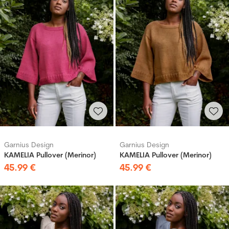
Garnius Design
Garnius Design
KAMELIA Pullover (Merinor)
KAMELIA Pullover (Merinor)
45
.
99
€
45
.
99
€