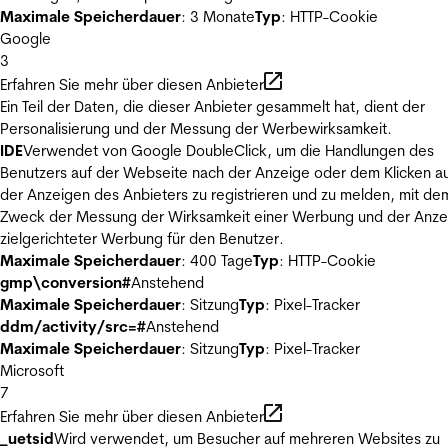
Maximale Speicherdauer
: 3 Monate
Typ
: HTTP-Cookie
Google
3
Erfahren Sie mehr über diesen Anbieter
Ein Teil der Daten, die dieser Anbieter gesammelt hat, dient der
Personalisierung und der Messung der Werbewirksamkeit.
IDE
Verwendet von Google DoubleClick, um die Handlungen des
Benutzers auf der Webseite nach der Anzeige oder dem Klicken au
der Anzeigen des Anbieters zu registrieren und zu melden, mit de
Zweck der Messung der Wirksamkeit einer Werbung und der Anze
zielgerichteter Werbung für den Benutzer.
Maximale Speicherdauer
: 400 Tage
Typ
: HTTP-Cookie
gmp\conversion#
Anstehend
Maximale Speicherdauer
: Sitzung
Typ
: Pixel-Tracker
ddm/activity/src=#
Anstehend
Maximale Speicherdauer
: Sitzung
Typ
: Pixel-Tracker
Microsoft
7
Erfahren Sie mehr über diesen Anbieter
_uetsid
Wird verwendet, um Besucher auf mehreren Websites zu