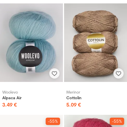
Woolevo
Merinor
Alpaca Air
Cottolin
3
.
49
€
5
.
09
€
-55%
-55%