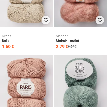
Drops
Merinor
Belle
Mohair - outlet
1
.
50
€
2
.
79
€
9
.
29
€