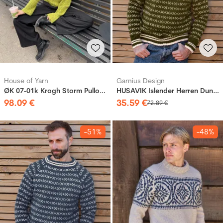
House of Yarn
Garnius Design
ØK 07-01k Krogh Storm Pullover
HUSAVIK Islender Herren Dunkeloliv (Woolevo)
98
.
09
€
35
.
59
€
72
.
89
€
-51%
-48%