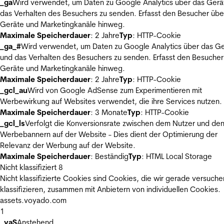
_ga
Wird verwendet, um Daten zu Google Analytics über das Gerä
das Verhalten des Besuchers zu senden. Erfasst den Besucher übe
Geräte und Marketingkanäle hinweg.
Maximale Speicherdauer
: 2 Jahre
Typ
: HTTP-Cookie
_ga_#
Wird verwendet, um Daten zu Google Analytics über das Ge
und das Verhalten des Besuchers zu senden. Erfasst den Besucher
Geräte und Marketingkanäle hinweg.
Maximale Speicherdauer
: 2 Jahre
Typ
: HTTP-Cookie
_gcl_au
Wird von Google AdSense zum Experimentieren mit
Werbewirkung auf Websites verwendet, die ihre Services nutzen.
Maximale Speicherdauer
: 3 Monate
Typ
: HTTP-Cookie
_gcl_ls
Verfolgt die Konversionsrate zwischen dem Nutzer und de
Werbebannern auf der Website - Dies dient der Optimierung der
Relevanz der Werbung auf der Website.
Maximale Speicherdauer
: Beständig
Typ
: HTML Local Storage
Nicht klassifiziert
8
Nicht klassifizierte Cookies sind Cookies, die wir gerade versuche
klassifizieren, zusammen mit Anbietern von individuellen Cookies.
assets.voyado.com
1
_vaS
Anstehend