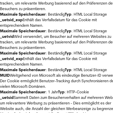
tracken, um relevante Werbung basierend auf den Präferenzen de
Besuchers zu präsentieren.
Maximale Speicherdauer
: Beständig
Typ
: HTML Local Storage
_uetsid_exp
Enthält das Verfallsdatum für das Cookie mit
entsprechendem Namen.
Maximale Speicherdauer
: Beständig
Typ
: HTML Local Storage
_uetvid
Wird verwendet, um Besucher auf mehreren Websites zu
tracken, um relevante Werbung basierend auf den Präferenzen de
Besuchers zu präsentieren.
Maximale Speicherdauer
: Beständig
Typ
: HTML Local Storage
_uetvid_exp
Enthält das Verfallsdatum für das Cookie mit
entsprechendem Namen.
Maximale Speicherdauer
: Beständig
Typ
: HTML Local Storage
MUID
Weitgehend von Microsoft als eindeutige Benutzer-ID verw
Der Cookie ermöglicht Benutzer-Tracking durch Synchronisieren de
vielen Microsoft-Domänen.
Maximale Speicherdauer
: 1 Jahr
Typ
: HTTP-Cookie
_uetsid
Sammelt Daten zum Besucherverhalten auf mehreren Webs
um relevantere Werbung zu präsentieren - Dies ermöglicht es der
Website auch, die Anzahl der gleichen Werbeanzeige zu begrenze