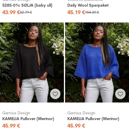
528S-01c SØLJA (baby ull)
Daily Wool Sparpaket
43
.
99
€
45
.
19
€
62
.
79
€
154
.
29
€
Garnius Design
Garnius Design
KAMELIA Pullover (Merinor)
KAMELIA Pullover (Merinor)
45
.
99
€
45
.
99
€