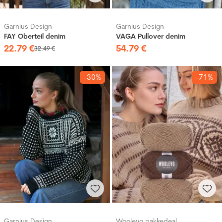
Garnius Design
Garnius Design
FAY Oberteil denim
VAGA Pullover denim
22
.
79
€
54
.
79
€
32
.
49
€
-30%
-71%
Garnius Design
Woolevo pakkedeal