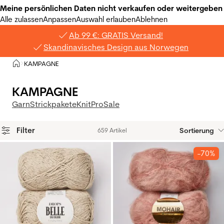
Meine persönlichen Daten nicht verkaufen oder weitergeben
Alle zulassen
Anpassen
Auswahl erlauben
Ablehnen
Ab 99 €: GRATIS Versand!
Skandinavisches Design aus Norwegen
Privat
KAMPAGNE
>
KAMPAGNE
Garn
Strickpakete
KnitPro
Sale
Filter
Sortierung
659 Artikel
Produkte
-70%