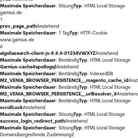
Maximale Speicherdauer
: Sitzung
Typ
: HTML Local Storage
garnius.de
1
prev_page_path
Anstehend
Maximale Speicherdauer
: 1 Tag
Typ
: HTTP-Cookie
www.garnius.de
6
algoliasearch-client-js-#.#.#-01234VWXYZ
Anstehend
Maximale Speicherdauer
: Beständig
Typ
: HTML Local Storage
Garnius-cache#apollogql
Anstehend
Maximale Speicherdauer
: Beständig
Typ
: IndexedDB
M2_VENIA_BROWSER_PERSISTENCE__magento_cache_id
Ans
Maximale Speicherdauer
: Beständig
Typ
: HTML Local Storage
M2_VENIA_BROWSER_PERSISTENCE__urlResolver_#
Anstehen
Maximale Speicherdauer
: Beständig
Typ
: HTML Local Storage
scrollLock
Anstehend
Maximale Speicherdauer
: Sitzung
Typ
: HTML Local Storage
success_login_redirect_path
Anstehend
Maximale Speicherdauer
: Sitzung
Typ
: HTML Local Storage
Domainübergreifende Zustimmung
2