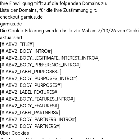
Ihre Einwilligung trifft auf die folgenden Domains zu:
Liste der Domains, für die Ihre Zustimmung gilt:
checkout.garnius.de
garnius.de
Die Cookie-Erklärung wurde das letzte Mal am 7/13/26 von
Cooki
aktualisiert
[#IABV2_TITLE#]
[#IABV2_BODY_INTRO#]
[#IABV2_BODY_LEGITIMATE_INTEREST_INTRO#]
[#IABV2_BODY_PREFERENCE_INTRO#]
[#IABV2_LABEL_PURPOSES#]
[#IABV2_BODY_PURPOSES_INTRO#]
[#IABV2_BODY_PURPOSES#]
[#IABV2_LABEL_FEATURES#]
[#IABV2_BODY_FEATURES_INTRO#]
[#IABV2_BODY_FEATURES#]
[#IABV2_LABEL_PARTNERS#]
[#IABV2_BODY_PARTNERS_INTRO#]
[#IABV2_BODY_PARTNERS#]
Über Cookies