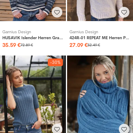
Garnius Design
Garnius Design
HUSAVIK Islender Herren Graublau (Woolevo)
424R-01 REPEAT ME Herren Pullover
35
.
59
€
27
.
09
€
72
.
89
€
52
.
49
€
-30%