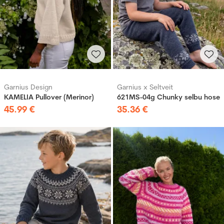
Garnius Design
Garnius x Seltveit
KAMELIA Pullover (Merinor)
621MS-04g Chunky selbu hose
45
.
99
€
35
.
36
€