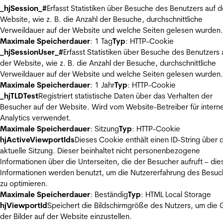
_hjSession_#
Erfasst Statistiken über Besuche des Benutzers auf d
Website, wie z. B. die Anzahl der Besuche, durchschnittliche
Verweildauer auf der Website und welche Seiten gelesen wurden.
Maximale Speicherdauer
: 1 Tag
Typ
: HTTP-Cookie
_hjSessionUser_#
Erfasst Statistiken über Besuche des Benutzers 
der Website, wie z. B. die Anzahl der Besuche, durchschnittliche
Verweildauer auf der Website und welche Seiten gelesen wurden.
Maximale Speicherdauer
: 1 Jahr
Typ
: HTTP-Cookie
_hjTLDTest
Registriert statistische Daten über das Verhalten der
Besucher auf der Website. Wird vom Website-Betreiber für intern
Analytics verwendet.
Maximale Speicherdauer
: Sitzung
Typ
: HTTP-Cookie
hjActiveViewportIds
Dieses Cookie enthält einen ID-String über 
aktuelle Sitzung. Dieser beinhaltet nicht personenbezogene
Informationen über die Unterseiten, die der Besucher aufruft – die
Informationen werden benutzt, um die Nutzererfahrung des Besuc
zu optimieren.
Maximale Speicherdauer
: Beständig
Typ
: HTML Local Storage
hjViewportId
Speichert die Bildschirmgröße des Nutzers, um die
der Bilder auf der Website einzustellen.