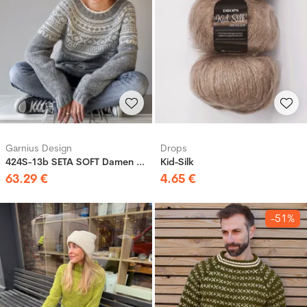
Garnius Design
Drops
424S-13b SETA SOFT Damen Pullover
Kid-Silk
63
.
29
€
4
.
65
€
-51%