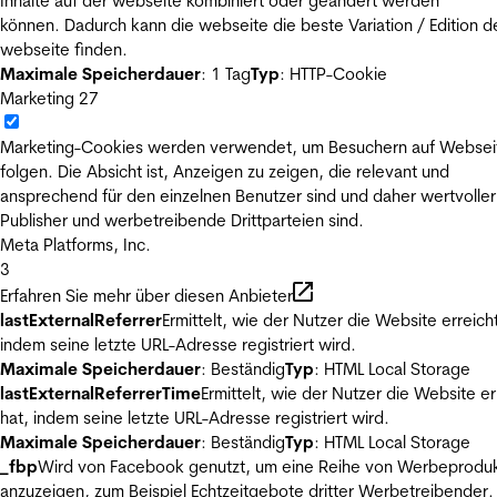
Inhalte auf der webseite kombiniert oder geändert werden
können. Dadurch kann die webseite die beste Variation / Edition d
webseite finden.
Maximale Speicherdauer
: 1 Tag
Typ
: HTTP-Cookie
Marketing
27
Marketing-Cookies werden verwendet, um Besuchern auf Websei
folgen. Die Absicht ist, Anzeigen zu zeigen, die relevant und
ansprechend für den einzelnen Benutzer sind und daher wertvoller
Publisher und werbetreibende Drittparteien sind.
Meta Platforms, Inc.
3
Erfahren Sie mehr über diesen Anbieter
lastExternalReferrer
Ermittelt, wie der Nutzer die Website erreicht
indem seine letzte URL-Adresse registriert wird.
Maximale Speicherdauer
: Beständig
Typ
: HTML Local Storage
lastExternalReferrerTime
Ermittelt, wie der Nutzer die Website er
hat, indem seine letzte URL-Adresse registriert wird.
Maximale Speicherdauer
: Beständig
Typ
: HTML Local Storage
_fbp
Wird von Facebook genutzt, um eine Reihe von Werbeprodu
anzuzeigen, zum Beispiel Echtzeitgebote dritter Werbetreibender.