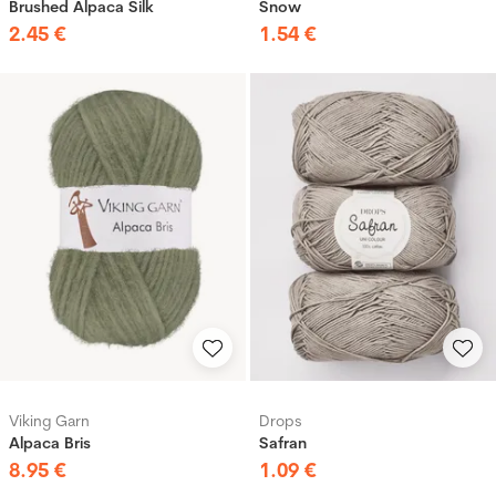
Brushed Alpaca Silk
Snow
2
.
45
€
1
.
54
€
Viking Garn
Drops
Alpaca Bris
Safran
8
.
95
€
1
.
09
€