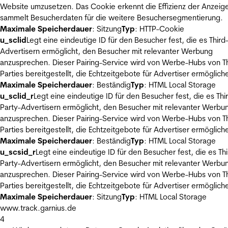
Website umzusetzen. Das Cookie erkennt die Effizienz der Anzeig
sammelt Besucherdaten für die weitere Besuchersegmentierung.
Maximale Speicherdauer
: Sitzung
Typ
: HTTP-Cookie
u_sclid
Legt eine eindeutige ID für den Besucher fest, die es Third
Advertisern ermöglicht, den Besucher mit relevanter Werbung
anzusprechen. Dieser Pairing-Service wird von Werbe-Hubs von Th
Parties bereitgestellt, die Echtzeitgebote für Advertiser ermöglich
Maximale Speicherdauer
: Beständig
Typ
: HTML Local Storage
u_sclid_r
Legt eine eindeutige ID für den Besucher fest, die es Thi
Party-Advertisern ermöglicht, den Besucher mit relevanter Werbu
anzusprechen. Dieser Pairing-Service wird von Werbe-Hubs von Th
Parties bereitgestellt, die Echtzeitgebote für Advertiser ermöglich
Maximale Speicherdauer
: Beständig
Typ
: HTML Local Storage
u_scsid_r
Legt eine eindeutige ID für den Besucher fest, die es Thi
Party-Advertisern ermöglicht, den Besucher mit relevanter Werbu
anzusprechen. Dieser Pairing-Service wird von Werbe-Hubs von Th
Parties bereitgestellt, die Echtzeitgebote für Advertiser ermöglich
Maximale Speicherdauer
: Sitzung
Typ
: HTML Local Storage
www.track.garnius.de
4