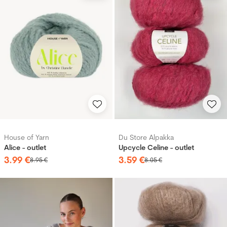
House of Yarn
Du Store Alpakka
Alice - outlet
Upcycle Celine - outlet
3
.
99
€
3
.
59
€
8
.
95
€
8
.
05
€