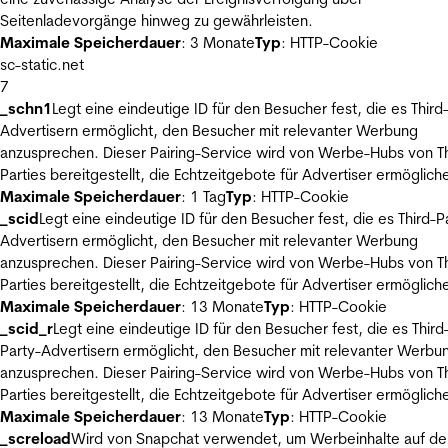
Seitenladevorgänge hinweg zu gewährleisten.
Maximale Speicherdauer
: 3 Monate
Typ
: HTTP-Cookie
sc-static.net
7
_schn1
Legt eine eindeutige ID für den Besucher fest, die es Third
Advertisern ermöglicht, den Besucher mit relevanter Werbung
anzusprechen. Dieser Pairing-Service wird von Werbe-Hubs von Th
Parties bereitgestellt, die Echtzeitgebote für Advertiser ermöglich
Maximale Speicherdauer
: 1 Tag
Typ
: HTTP-Cookie
_scid
Legt eine eindeutige ID für den Besucher fest, die es Third-P
Advertisern ermöglicht, den Besucher mit relevanter Werbung
anzusprechen. Dieser Pairing-Service wird von Werbe-Hubs von Th
Parties bereitgestellt, die Echtzeitgebote für Advertiser ermöglich
Maximale Speicherdauer
: 13 Monate
Typ
: HTTP-Cookie
_scid_r
Legt eine eindeutige ID für den Besucher fest, die es Third
Party-Advertisern ermöglicht, den Besucher mit relevanter Werbu
anzusprechen. Dieser Pairing-Service wird von Werbe-Hubs von Th
Parties bereitgestellt, die Echtzeitgebote für Advertiser ermöglich
Maximale Speicherdauer
: 13 Monate
Typ
: HTTP-Cookie
_screload
Wird von Snapchat verwendet, um Werbeinhalte auf de