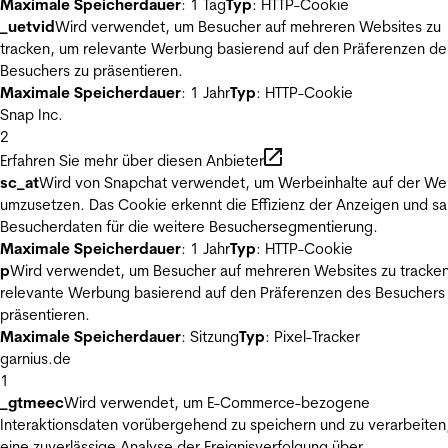
Maximale Speicherdauer
: 1 Tag
Typ
: HTTP-Cookie
_uetvid
Wird verwendet, um Besucher auf mehreren Websites zu
tracken, um relevante Werbung basierend auf den Präferenzen de
Besuchers zu präsentieren.
Maximale Speicherdauer
: 1 Jahr
Typ
: HTTP-Cookie
Snap Inc.
2
Erfahren Sie mehr über diesen Anbieter
sc_at
Wird von Snapchat verwendet, um Werbeinhalte auf der We
umzusetzen. Das Cookie erkennt die Effizienz der Anzeigen und s
Besucherdaten für die weitere Besuchersegmentierung.
Maximale Speicherdauer
: 1 Jahr
Typ
: HTTP-Cookie
p
Wird verwendet, um Besucher auf mehreren Websites zu tracke
relevante Werbung basierend auf den Präferenzen des Besuchers
präsentieren.
Maximale Speicherdauer
: Sitzung
Typ
: Pixel-Tracker
garnius.de
1
_gtmeec
Wird verwendet, um E-Commerce-bezogene
Interaktionsdaten vorübergehend zu speichern und zu verarbeiten
eine zuverlässige Analyse der Ereignisverfolgung über