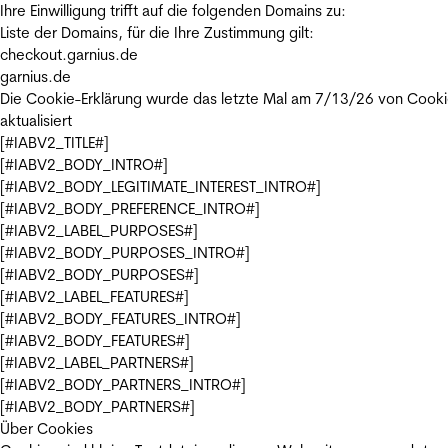
Ihre Einwilligung trifft auf die folgenden Domains zu:
Liste der Domains, für die Ihre Zustimmung gilt:
checkout.garnius.de
garnius.de
Die Cookie-Erklärung wurde das letzte Mal am 7/13/26 von
Cooki
aktualisiert
[#IABV2_TITLE#]
[#IABV2_BODY_INTRO#]
[#IABV2_BODY_LEGITIMATE_INTEREST_INTRO#]
[#IABV2_BODY_PREFERENCE_INTRO#]
[#IABV2_LABEL_PURPOSES#]
[#IABV2_BODY_PURPOSES_INTRO#]
[#IABV2_BODY_PURPOSES#]
[#IABV2_LABEL_FEATURES#]
[#IABV2_BODY_FEATURES_INTRO#]
[#IABV2_BODY_FEATURES#]
[#IABV2_LABEL_PARTNERS#]
[#IABV2_BODY_PARTNERS_INTRO#]
[#IABV2_BODY_PARTNERS#]
Über Cookies