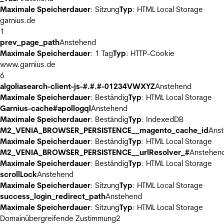
Maximale Speicherdauer
: Sitzung
Typ
: HTML Local Storage
garnius.de
1
prev_page_path
Anstehend
Maximale Speicherdauer
: 1 Tag
Typ
: HTTP-Cookie
www.garnius.de
6
algoliasearch-client-js-#.#.#-01234VWXYZ
Anstehend
Maximale Speicherdauer
: Beständig
Typ
: HTML Local Storage
Garnius-cache#apollogql
Anstehend
Maximale Speicherdauer
: Beständig
Typ
: IndexedDB
M2_VENIA_BROWSER_PERSISTENCE__magento_cache_id
Ans
Maximale Speicherdauer
: Beständig
Typ
: HTML Local Storage
M2_VENIA_BROWSER_PERSISTENCE__urlResolver_#
Anstehen
Maximale Speicherdauer
: Beständig
Typ
: HTML Local Storage
scrollLock
Anstehend
Maximale Speicherdauer
: Sitzung
Typ
: HTML Local Storage
success_login_redirect_path
Anstehend
Maximale Speicherdauer
: Sitzung
Typ
: HTML Local Storage
Domainübergreifende Zustimmung
2