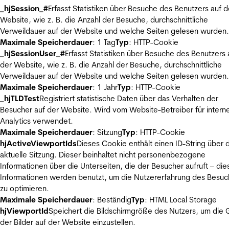
_hjSession_#
Erfasst Statistiken über Besuche des Benutzers auf d
Website, wie z. B. die Anzahl der Besuche, durchschnittliche
Verweildauer auf der Website und welche Seiten gelesen wurden.
Maximale Speicherdauer
: 1 Tag
Typ
: HTTP-Cookie
_hjSessionUser_#
Erfasst Statistiken über Besuche des Benutzers 
der Website, wie z. B. die Anzahl der Besuche, durchschnittliche
Verweildauer auf der Website und welche Seiten gelesen wurden.
Maximale Speicherdauer
: 1 Jahr
Typ
: HTTP-Cookie
_hjTLDTest
Registriert statistische Daten über das Verhalten der
Besucher auf der Website. Wird vom Website-Betreiber für intern
Analytics verwendet.
Maximale Speicherdauer
: Sitzung
Typ
: HTTP-Cookie
hjActiveViewportIds
Dieses Cookie enthält einen ID-String über 
aktuelle Sitzung. Dieser beinhaltet nicht personenbezogene
Informationen über die Unterseiten, die der Besucher aufruft – die
Informationen werden benutzt, um die Nutzererfahrung des Besuc
zu optimieren.
Maximale Speicherdauer
: Beständig
Typ
: HTML Local Storage
hjViewportId
Speichert die Bildschirmgröße des Nutzers, um die
der Bilder auf der Website einzustellen.