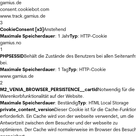
garnius.de
consent.cookiebot.com
www.track.garnius.de
3
CookieConsent [x3]
Anstehend
Maximale Speicherdauer
: 1 Jahr
Typ
: HTTP-Cookie
garnius.no
1
PHPSESSID
Behält die Zustände des Benutzers bei allen Seitenanf
bei.
Maximale Speicherdauer
: 1 Tag
Typ
: HTTP-Cookie
www.garnius.de
2
M2_VENIA_BROWSER_PERSISTENCE__cartId
Notwendig für die
Warenkorbfunktionalität auf der Website.
Maximale Speicherdauer
: Beständig
Typ
: HTML Local Storage
private_content_version
Dieser Cookie ist für die Cache-Funktio
erforderlich. Ein Cache wird von der webseite verwendet, um die
Antwortzeit zwischen dem Besucher und der webseite zu
optimieren. Der Cache wird normalerweise im Browser des Besuc