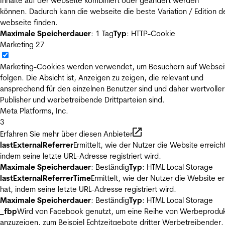
Inhalte auf der webseite kombiniert oder geändert werden
können. Dadurch kann die webseite die beste Variation / Edition d
webseite finden.
Maximale Speicherdauer
: 1 Tag
Typ
: HTTP-Cookie
Marketing
27
Marketing-Cookies werden verwendet, um Besuchern auf Websei
folgen. Die Absicht ist, Anzeigen zu zeigen, die relevant und
ansprechend für den einzelnen Benutzer sind und daher wertvoller
Publisher und werbetreibende Drittparteien sind.
Meta Platforms, Inc.
3
Erfahren Sie mehr über diesen Anbieter
lastExternalReferrer
Ermittelt, wie der Nutzer die Website erreicht
indem seine letzte URL-Adresse registriert wird.
Maximale Speicherdauer
: Beständig
Typ
: HTML Local Storage
lastExternalReferrerTime
Ermittelt, wie der Nutzer die Website er
hat, indem seine letzte URL-Adresse registriert wird.
Maximale Speicherdauer
: Beständig
Typ
: HTML Local Storage
_fbp
Wird von Facebook genutzt, um eine Reihe von Werbeprodu
anzuzeigen, zum Beispiel Echtzeitgebote dritter Werbetreibender.