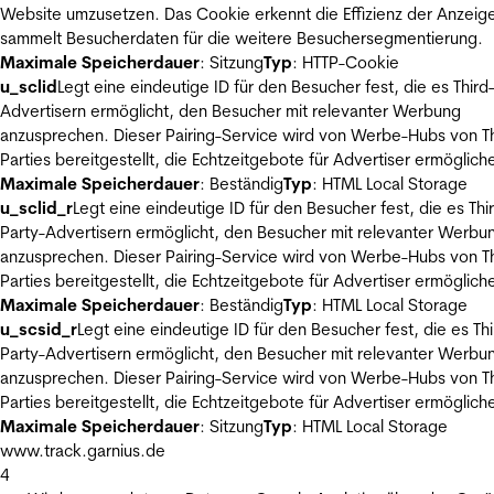
Website umzusetzen. Das Cookie erkennt die Effizienz der Anzeig
sammelt Besucherdaten für die weitere Besuchersegmentierung.
Maximale Speicherdauer
: Sitzung
Typ
: HTTP-Cookie
u_sclid
Legt eine eindeutige ID für den Besucher fest, die es Third
Advertisern ermöglicht, den Besucher mit relevanter Werbung
anzusprechen. Dieser Pairing-Service wird von Werbe-Hubs von Th
Parties bereitgestellt, die Echtzeitgebote für Advertiser ermöglich
Maximale Speicherdauer
: Beständig
Typ
: HTML Local Storage
u_sclid_r
Legt eine eindeutige ID für den Besucher fest, die es Thi
Party-Advertisern ermöglicht, den Besucher mit relevanter Werbu
anzusprechen. Dieser Pairing-Service wird von Werbe-Hubs von Th
Parties bereitgestellt, die Echtzeitgebote für Advertiser ermöglich
Maximale Speicherdauer
: Beständig
Typ
: HTML Local Storage
u_scsid_r
Legt eine eindeutige ID für den Besucher fest, die es Thi
Party-Advertisern ermöglicht, den Besucher mit relevanter Werbu
anzusprechen. Dieser Pairing-Service wird von Werbe-Hubs von Th
Parties bereitgestellt, die Echtzeitgebote für Advertiser ermöglich
Maximale Speicherdauer
: Sitzung
Typ
: HTML Local Storage
www.track.garnius.de
4