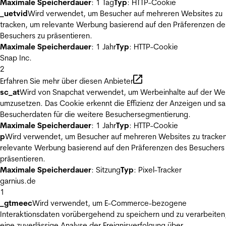
Maximale Speicherdauer
: 1 Tag
Typ
: HTTP-Cookie
_uetvid
Wird verwendet, um Besucher auf mehreren Websites zu
tracken, um relevante Werbung basierend auf den Präferenzen de
Besuchers zu präsentieren.
Maximale Speicherdauer
: 1 Jahr
Typ
: HTTP-Cookie
Snap Inc.
2
Erfahren Sie mehr über diesen Anbieter
sc_at
Wird von Snapchat verwendet, um Werbeinhalte auf der We
umzusetzen. Das Cookie erkennt die Effizienz der Anzeigen und s
Besucherdaten für die weitere Besuchersegmentierung.
Maximale Speicherdauer
: 1 Jahr
Typ
: HTTP-Cookie
p
Wird verwendet, um Besucher auf mehreren Websites zu tracke
relevante Werbung basierend auf den Präferenzen des Besuchers
präsentieren.
Maximale Speicherdauer
: Sitzung
Typ
: Pixel-Tracker
garnius.de
1
_gtmeec
Wird verwendet, um E-Commerce-bezogene
Interaktionsdaten vorübergehend zu speichern und zu verarbeiten
eine zuverlässige Analyse der Ereignisverfolgung über