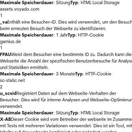
Maximale Speicherdauer
: Sitzung
Typ
: HTML Local Storage
assets.voyado.com
1
_va
Enthält eine Besucher-ID. Dies wird verwendet, um den Besuc
beim erneuten Besuch der Webseite zu identifizieren.
Maximale Speicherdauer
: 1 Jahr
Typ
: HTTP-Cookie
garnius.de
1
FPAU
Weist dem Besucher eine bestimmte ID zu. Dadurch kann die
Webseite die Anzahl der spezifischen Benutzerbesuche für Analys
und Statistiken ermitteln.
Maximale Speicherdauer
: 3 Monate
Typ
: HTTP-Cookie
sc-static.net
2
u_scsid
Registriert Daten auf dem Webseite-Verhalten der
Besucher. Dies wird für interne Analysen und Webseite-Optimieru
verwendet.
Maximale Speicherdauer
: Sitzung
Typ
: HTML Local Storage
X-AB
Dieser Cookie wird vom Betreiber der webseite im Zusamm
mit Tests mit mehreren Variationen verwendet. Dies ist ein Tool, m