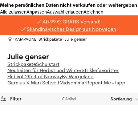
Meine persönlichen Daten nicht verkaufen oder weitergeben
Alle zulassen
Anpassen
Auswahl erlauben
Ablehnen
Ab 99 €: GRATIS Versand!
Skandinavisches Design aus Norwegen
Privat
KAMPAGNE
Strickpakete
Julie genser
>
>
>
Julie genser
Strickpakete
Schulstart
Neuheiten für Herbst und Winter
Strikkefavoritter
Flid vol.2
Knit of Norway
By Wergeland
Garnius X Mari Seltveit
Midsommar
Repeat Me - lapp
Filter
Sortierung
0 Artikel