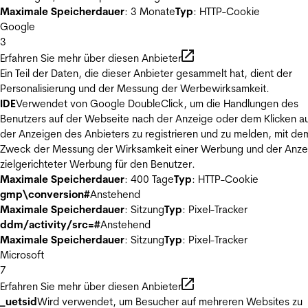
Maximale Speicherdauer
: 3 Monate
Typ
: HTTP-Cookie
Google
3
Erfahren Sie mehr über diesen Anbieter
Ein Teil der Daten, die dieser Anbieter gesammelt hat, dient der
Personalisierung und der Messung der Werbewirksamkeit.
IDE
Verwendet von Google DoubleClick, um die Handlungen des
Benutzers auf der Webseite nach der Anzeige oder dem Klicken au
der Anzeigen des Anbieters zu registrieren und zu melden, mit de
Zweck der Messung der Wirksamkeit einer Werbung und der Anze
zielgerichteter Werbung für den Benutzer.
Maximale Speicherdauer
: 400 Tage
Typ
: HTTP-Cookie
gmp\conversion#
Anstehend
Maximale Speicherdauer
: Sitzung
Typ
: Pixel-Tracker
ddm/activity/src=#
Anstehend
Maximale Speicherdauer
: Sitzung
Typ
: Pixel-Tracker
Microsoft
7
Erfahren Sie mehr über diesen Anbieter
_uetsid
Wird verwendet, um Besucher auf mehreren Websites zu