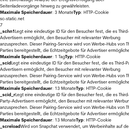
Seitenladevorgänge hinweg zu gewährleisten.
Maximale Speicherdauer
: 3 Monate
Typ
: HTTP-Cookie
sc-static.net
7
_schn1
Legt eine eindeutige ID für den Besucher fest, die es Third
Advertisern ermöglicht, den Besucher mit relevanter Werbung
anzusprechen. Dieser Pairing-Service wird von Werbe-Hubs von Th
Parties bereitgestellt, die Echtzeitgebote für Advertiser ermöglich
Maximale Speicherdauer
: 1 Tag
Typ
: HTTP-Cookie
_scid
Legt eine eindeutige ID für den Besucher fest, die es Third-P
Advertisern ermöglicht, den Besucher mit relevanter Werbung
anzusprechen. Dieser Pairing-Service wird von Werbe-Hubs von Th
Parties bereitgestellt, die Echtzeitgebote für Advertiser ermöglich
Maximale Speicherdauer
: 13 Monate
Typ
: HTTP-Cookie
_scid_r
Legt eine eindeutige ID für den Besucher fest, die es Third
Party-Advertisern ermöglicht, den Besucher mit relevanter Werbu
anzusprechen. Dieser Pairing-Service wird von Werbe-Hubs von Th
Parties bereitgestellt, die Echtzeitgebote für Advertiser ermöglich
Maximale Speicherdauer
: 13 Monate
Typ
: HTTP-Cookie
_screload
Wird von Snapchat verwendet, um Werbeinhalte auf de