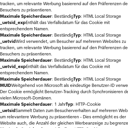
tracken, um relevante Werbung basierend auf den Präferenzen de
Besuchers zu präsentieren.
Maximale Speicherdauer
: Beständig
Typ
: HTML Local Storage
_uetsid_exp
Enthält das Verfallsdatum für das Cookie mit
entsprechendem Namen.
Maximale Speicherdauer
: Beständig
Typ
: HTML Local Storage
_uetvid
Wird verwendet, um Besucher auf mehreren Websites zu
tracken, um relevante Werbung basierend auf den Präferenzen de
Besuchers zu präsentieren.
Maximale Speicherdauer
: Beständig
Typ
: HTML Local Storage
_uetvid_exp
Enthält das Verfallsdatum für das Cookie mit
entsprechendem Namen.
Maximale Speicherdauer
: Beständig
Typ
: HTML Local Storage
MUID
Weitgehend von Microsoft als eindeutige Benutzer-ID verw
Der Cookie ermöglicht Benutzer-Tracking durch Synchronisieren de
vielen Microsoft-Domänen.
Maximale Speicherdauer
: 1 Jahr
Typ
: HTTP-Cookie
_uetsid
Sammelt Daten zum Besucherverhalten auf mehreren Webs
um relevantere Werbung zu präsentieren - Dies ermöglicht es der
Website auch, die Anzahl der gleichen Werbeanzeige zu begrenze