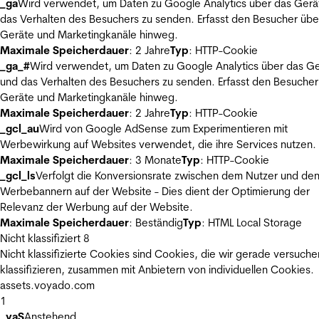
_ga
Wird verwendet, um Daten zu Google Analytics über das Gerä
das Verhalten des Besuchers zu senden. Erfasst den Besucher übe
Geräte und Marketingkanäle hinweg.
Maximale Speicherdauer
: 2 Jahre
Typ
: HTTP-Cookie
_ga_#
Wird verwendet, um Daten zu Google Analytics über das Ge
und das Verhalten des Besuchers zu senden. Erfasst den Besucher
Geräte und Marketingkanäle hinweg.
Maximale Speicherdauer
: 2 Jahre
Typ
: HTTP-Cookie
_gcl_au
Wird von Google AdSense zum Experimentieren mit
Werbewirkung auf Websites verwendet, die ihre Services nutzen.
Maximale Speicherdauer
: 3 Monate
Typ
: HTTP-Cookie
_gcl_ls
Verfolgt die Konversionsrate zwischen dem Nutzer und de
Werbebannern auf der Website - Dies dient der Optimierung der
Relevanz der Werbung auf der Website.
Maximale Speicherdauer
: Beständig
Typ
: HTML Local Storage
Nicht klassifiziert
8
Nicht klassifizierte Cookies sind Cookies, die wir gerade versuche
klassifizieren, zusammen mit Anbietern von individuellen Cookies.
assets.voyado.com
1
_vaS
Anstehend