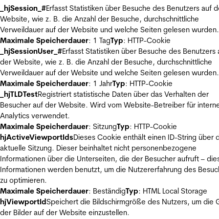
_hjSession_#
Erfasst Statistiken über Besuche des Benutzers auf d
Website, wie z. B. die Anzahl der Besuche, durchschnittliche
Verweildauer auf der Website und welche Seiten gelesen wurden.
Maximale Speicherdauer
: 1 Tag
Typ
: HTTP-Cookie
_hjSessionUser_#
Erfasst Statistiken über Besuche des Benutzers 
der Website, wie z. B. die Anzahl der Besuche, durchschnittliche
Verweildauer auf der Website und welche Seiten gelesen wurden.
Maximale Speicherdauer
: 1 Jahr
Typ
: HTTP-Cookie
_hjTLDTest
Registriert statistische Daten über das Verhalten der
Besucher auf der Website. Wird vom Website-Betreiber für intern
Analytics verwendet.
Maximale Speicherdauer
: Sitzung
Typ
: HTTP-Cookie
hjActiveViewportIds
Dieses Cookie enthält einen ID-String über 
aktuelle Sitzung. Dieser beinhaltet nicht personenbezogene
Informationen über die Unterseiten, die der Besucher aufruft – die
Informationen werden benutzt, um die Nutzererfahrung des Besuc
zu optimieren.
Maximale Speicherdauer
: Beständig
Typ
: HTML Local Storage
hjViewportId
Speichert die Bildschirmgröße des Nutzers, um die
der Bilder auf der Website einzustellen.