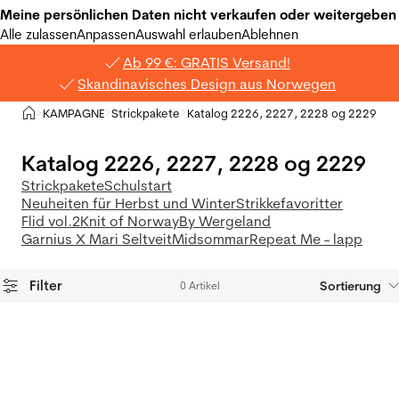
Meine persönlichen Daten nicht verkaufen oder weitergeben
Alle zulassen
Anpassen
Auswahl erlauben
Ablehnen
Ab 99 €: GRATIS Versand!
Skandinavisches Design aus Norwegen
Privat
KAMPAGNE
Strickpakete
Katalog 2226, 2227, 2228 og 2229
>
>
>
Katalog 2226, 2227, 2228 og 2229
Strickpakete
Schulstart
Neuheiten für Herbst und Winter
Strikkefavoritter
Flid vol.2
Knit of Norway
By Wergeland
Garnius X Mari Seltveit
Midsommar
Repeat Me - lapp
Filter
Sortierung
0 Artikel