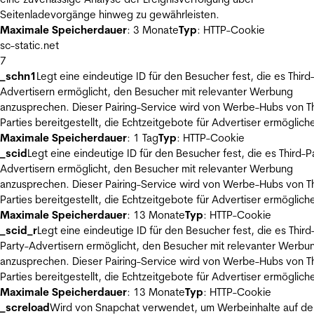
Seitenladevorgänge hinweg zu gewährleisten.
Maximale Speicherdauer
: 3 Monate
Typ
: HTTP-Cookie
sc-static.net
7
_schn1
Legt eine eindeutige ID für den Besucher fest, die es Third
Advertisern ermöglicht, den Besucher mit relevanter Werbung
anzusprechen. Dieser Pairing-Service wird von Werbe-Hubs von Th
Parties bereitgestellt, die Echtzeitgebote für Advertiser ermöglich
Maximale Speicherdauer
: 1 Tag
Typ
: HTTP-Cookie
_scid
Legt eine eindeutige ID für den Besucher fest, die es Third-P
Advertisern ermöglicht, den Besucher mit relevanter Werbung
anzusprechen. Dieser Pairing-Service wird von Werbe-Hubs von Th
Parties bereitgestellt, die Echtzeitgebote für Advertiser ermöglich
Maximale Speicherdauer
: 13 Monate
Typ
: HTTP-Cookie
_scid_r
Legt eine eindeutige ID für den Besucher fest, die es Third
Party-Advertisern ermöglicht, den Besucher mit relevanter Werbu
anzusprechen. Dieser Pairing-Service wird von Werbe-Hubs von Th
Parties bereitgestellt, die Echtzeitgebote für Advertiser ermöglich
Maximale Speicherdauer
: 13 Monate
Typ
: HTTP-Cookie
_screload
Wird von Snapchat verwendet, um Werbeinhalte auf de