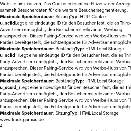
Website umzusetzen. Das Cookie erkennt die Effizienz der Anzeig
sammelt Besucherdaten für die weitere Besuchersegmentierung.
Maximale Speicherdauer
: Sitzung
Typ
: HTTP-Cookie
u_sclid
Legt eine eindeutige ID für den Besucher fest, die es Third
Advertisern ermöglicht, den Besucher mit relevanter Werbung
anzusprechen. Dieser Pairing-Service wird von Werbe-Hubs von Th
Parties bereitgestellt, die Echtzeitgebote für Advertiser ermöglich
Maximale Speicherdauer
: Beständig
Typ
: HTML Local Storage
u_sclid_r
Legt eine eindeutige ID für den Besucher fest, die es Thi
Party-Advertisern ermöglicht, den Besucher mit relevanter Werbu
anzusprechen. Dieser Pairing-Service wird von Werbe-Hubs von Th
Parties bereitgestellt, die Echtzeitgebote für Advertiser ermöglich
Maximale Speicherdauer
: Beständig
Typ
: HTML Local Storage
u_scsid_r
Legt eine eindeutige ID für den Besucher fest, die es Thi
Party-Advertisern ermöglicht, den Besucher mit relevanter Werbu
anzusprechen. Dieser Pairing-Service wird von Werbe-Hubs von Th
Parties bereitgestellt, die Echtzeitgebote für Advertiser ermöglich
Maximale Speicherdauer
: Sitzung
Typ
: HTML Local Storage
www.track.garnius.de
4