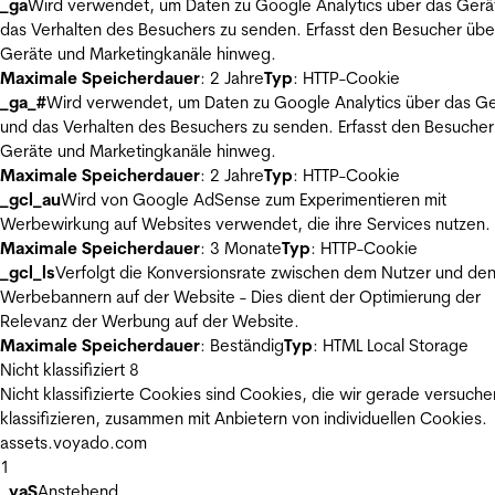
_ga
Wird verwendet, um Daten zu Google Analytics über das Gerä
das Verhalten des Besuchers zu senden. Erfasst den Besucher übe
Geräte und Marketingkanäle hinweg.
Maximale Speicherdauer
: 2 Jahre
Typ
: HTTP-Cookie
_ga_#
Wird verwendet, um Daten zu Google Analytics über das Ge
und das Verhalten des Besuchers zu senden. Erfasst den Besucher
Geräte und Marketingkanäle hinweg.
Maximale Speicherdauer
: 2 Jahre
Typ
: HTTP-Cookie
_gcl_au
Wird von Google AdSense zum Experimentieren mit
Werbewirkung auf Websites verwendet, die ihre Services nutzen.
Maximale Speicherdauer
: 3 Monate
Typ
: HTTP-Cookie
_gcl_ls
Verfolgt die Konversionsrate zwischen dem Nutzer und de
Werbebannern auf der Website - Dies dient der Optimierung der
Relevanz der Werbung auf der Website.
Maximale Speicherdauer
: Beständig
Typ
: HTML Local Storage
Nicht klassifiziert
8
Nicht klassifizierte Cookies sind Cookies, die wir gerade versuche
klassifizieren, zusammen mit Anbietern von individuellen Cookies.
assets.voyado.com
1
_vaS
Anstehend