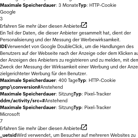
Maximale Speicherdauer
: 3 Monate
Typ
: HTTP-Cookie
Google
3
Erfahren Sie mehr über diesen Anbieter
Ein Teil der Daten, die dieser Anbieter gesammelt hat, dient der
Personalisierung und der Messung der Werbewirksamkeit.
IDE
Verwendet von Google DoubleClick, um die Handlungen des
Benutzers auf der Webseite nach der Anzeige oder dem Klicken au
der Anzeigen des Anbieters zu registrieren und zu melden, mit de
Zweck der Messung der Wirksamkeit einer Werbung und der Anze
zielgerichteter Werbung für den Benutzer.
Maximale Speicherdauer
: 400 Tage
Typ
: HTTP-Cookie
gmp\conversion#
Anstehend
Maximale Speicherdauer
: Sitzung
Typ
: Pixel-Tracker
ddm/activity/src=#
Anstehend
Maximale Speicherdauer
: Sitzung
Typ
: Pixel-Tracker
Microsoft
7
Erfahren Sie mehr über diesen Anbieter
_uetsid
Wird verwendet, um Besucher auf mehreren Websites zu