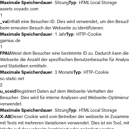
Maximale Speicherdauer
: Sitzung
Typ
: HTML Local Storage
assets.voyado.com
1
_va
Enthält eine Besucher-ID. Dies wird verwendet, um den Besuc
beim erneuten Besuch der Webseite zu identifizieren.
Maximale Speicherdauer
: 1 Jahr
Typ
: HTTP-Cookie
garnius.de
1
FPAU
Weist dem Besucher eine bestimmte ID zu. Dadurch kann die
Webseite die Anzahl der spezifischen Benutzerbesuche für Analys
und Statistiken ermitteln.
Maximale Speicherdauer
: 3 Monate
Typ
: HTTP-Cookie
sc-static.net
2
u_scsid
Registriert Daten auf dem Webseite-Verhalten der
Besucher. Dies wird für interne Analysen und Webseite-Optimieru
verwendet.
Maximale Speicherdauer
: Sitzung
Typ
: HTML Local Storage
X-AB
Dieser Cookie wird vom Betreiber der webseite im Zusamm
mit Tests mit mehreren Variationen verwendet. Dies ist ein Tool, m