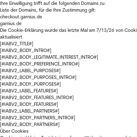
Ihre Einwilligung trifft auf die folgenden Domains zu:
Liste der Domains, für die Ihre Zustimmung gilt:
checkout.garnius.de
garnius.de
Die Cookie-Erklärung wurde das letzte Mal am 7/13/26 von
Cooki
aktualisiert
[#IABV2_TITLE#]
[#IABV2_BODY_INTRO#]
[#IABV2_BODY_LEGITIMATE_INTEREST_INTRO#]
[#IABV2_BODY_PREFERENCE_INTRO#]
[#IABV2_LABEL_PURPOSES#]
[#IABV2_BODY_PURPOSES_INTRO#]
[#IABV2_BODY_PURPOSES#]
[#IABV2_LABEL_FEATURES#]
[#IABV2_BODY_FEATURES_INTRO#]
[#IABV2_BODY_FEATURES#]
[#IABV2_LABEL_PARTNERS#]
[#IABV2_BODY_PARTNERS_INTRO#]
[#IABV2_BODY_PARTNERS#]
Über Cookies