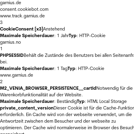
garnius.de
consent.cookiebot.com
www.track.garnius.de
3
CookieConsent [x3]
Anstehend
Maximale Speicherdauer
: 1 Jahr
Typ
: HTTP-Cookie
garnius.no
1
PHPSESSID
Behält die Zustände des Benutzers bei allen Seitenanf
bei.
Maximale Speicherdauer
: 1 Tag
Typ
: HTTP-Cookie
www.garnius.de
2
M2_VENIA_BROWSER_PERSISTENCE__cartId
Notwendig für die
Warenkorbfunktionalität auf der Website.
Maximale Speicherdauer
: Beständig
Typ
: HTML Local Storage
private_content_version
Dieser Cookie ist für die Cache-Funktio
erforderlich. Ein Cache wird von der webseite verwendet, um die
Antwortzeit zwischen dem Besucher und der webseite zu
optimieren. Der Cache wird normalerweise im Browser des Besuc