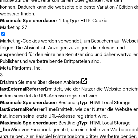
Inhalte auf der webseite kombiniert oder geändert werden
können. Dadurch kann die webseite die beste Variation / Edition d
webseite finden.
Maximale Speicherdauer
: 1 Tag
Typ
: HTTP-Cookie
Marketing
27
Marketing-Cookies werden verwendet, um Besuchern auf Websei
folgen. Die Absicht ist, Anzeigen zu zeigen, die relevant und
ansprechend für den einzelnen Benutzer sind und daher wertvoller
Publisher und werbetreibende Drittparteien sind.
Meta Platforms, Inc.
3
Erfahren Sie mehr über diesen Anbieter
lastExternalReferrer
Ermittelt, wie der Nutzer die Website erreicht
indem seine letzte URL-Adresse registriert wird.
Maximale Speicherdauer
: Beständig
Typ
: HTML Local Storage
lastExternalReferrerTime
Ermittelt, wie der Nutzer die Website er
hat, indem seine letzte URL-Adresse registriert wird.
Maximale Speicherdauer
: Beständig
Typ
: HTML Local Storage
_fbp
Wird von Facebook genutzt, um eine Reihe von Werbeprodu
anzuzeigen, zum Beispiel Echtzeitgebote dritter Werbetreibender.