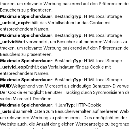
tracken, um relevante Werbung basierend auf den Präferenzen de
Besuchers zu präsentieren.
Maximale Speicherdauer
: Beständig
Typ
: HTML Local Storage
_uetsid_exp
Enthält das Verfallsdatum für das Cookie mit
entsprechendem Namen.
Maximale Speicherdauer
: Beständig
Typ
: HTML Local Storage
_uetvid
Wird verwendet, um Besucher auf mehreren Websites zu
tracken, um relevante Werbung basierend auf den Präferenzen de
Besuchers zu präsentieren.
Maximale Speicherdauer
: Beständig
Typ
: HTML Local Storage
_uetvid_exp
Enthält das Verfallsdatum für das Cookie mit
entsprechendem Namen.
Maximale Speicherdauer
: Beständig
Typ
: HTML Local Storage
MUID
Weitgehend von Microsoft als eindeutige Benutzer-ID verw
Der Cookie ermöglicht Benutzer-Tracking durch Synchronisieren de
vielen Microsoft-Domänen.
Maximale Speicherdauer
: 1 Jahr
Typ
: HTTP-Cookie
_uetsid
Sammelt Daten zum Besucherverhalten auf mehreren Webs
um relevantere Werbung zu präsentieren - Dies ermöglicht es der
Website auch, die Anzahl der gleichen Werbeanzeige zu begrenze