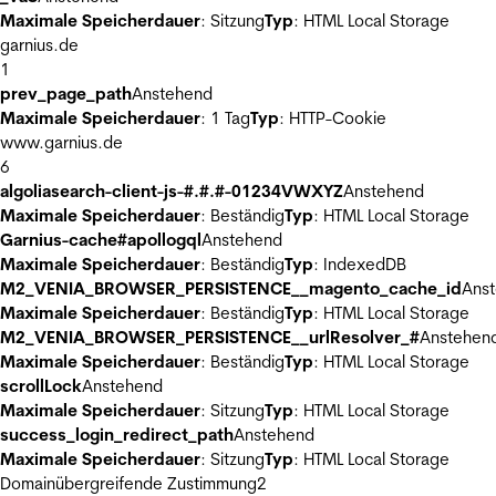
Maximale Speicherdauer
: Sitzung
Typ
: HTML Local Storage
garnius.de
1
prev_page_path
Anstehend
Maximale Speicherdauer
: 1 Tag
Typ
: HTTP-Cookie
www.garnius.de
6
algoliasearch-client-js-#.#.#-01234VWXYZ
Anstehend
Maximale Speicherdauer
: Beständig
Typ
: HTML Local Storage
Garnius-cache#apollogql
Anstehend
Maximale Speicherdauer
: Beständig
Typ
: IndexedDB
M2_VENIA_BROWSER_PERSISTENCE__magento_cache_id
Ans
Maximale Speicherdauer
: Beständig
Typ
: HTML Local Storage
M2_VENIA_BROWSER_PERSISTENCE__urlResolver_#
Anstehen
Maximale Speicherdauer
: Beständig
Typ
: HTML Local Storage
scrollLock
Anstehend
Maximale Speicherdauer
: Sitzung
Typ
: HTML Local Storage
success_login_redirect_path
Anstehend
Maximale Speicherdauer
: Sitzung
Typ
: HTML Local Storage
Domainübergreifende Zustimmung
2