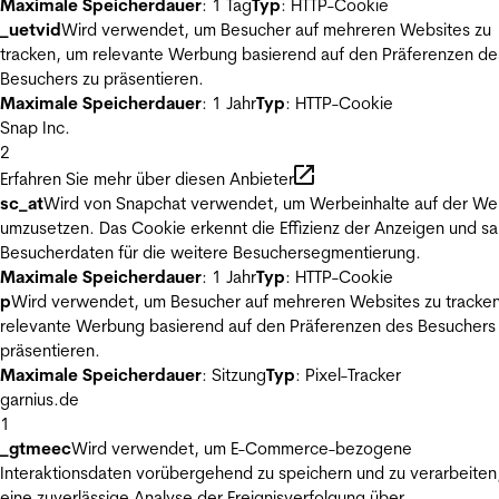
Maximale Speicherdauer
: 1 Tag
Typ
: HTTP-Cookie
_uetvid
Wird verwendet, um Besucher auf mehreren Websites zu
tracken, um relevante Werbung basierend auf den Präferenzen de
Besuchers zu präsentieren.
Maximale Speicherdauer
: 1 Jahr
Typ
: HTTP-Cookie
Snap Inc.
2
Erfahren Sie mehr über diesen Anbieter
sc_at
Wird von Snapchat verwendet, um Werbeinhalte auf der We
umzusetzen. Das Cookie erkennt die Effizienz der Anzeigen und s
Besucherdaten für die weitere Besuchersegmentierung.
Maximale Speicherdauer
: 1 Jahr
Typ
: HTTP-Cookie
p
Wird verwendet, um Besucher auf mehreren Websites zu tracke
relevante Werbung basierend auf den Präferenzen des Besuchers
präsentieren.
Maximale Speicherdauer
: Sitzung
Typ
: Pixel-Tracker
garnius.de
1
_gtmeec
Wird verwendet, um E-Commerce-bezogene
Interaktionsdaten vorübergehend zu speichern und zu verarbeiten
eine zuverlässige Analyse der Ereignisverfolgung über