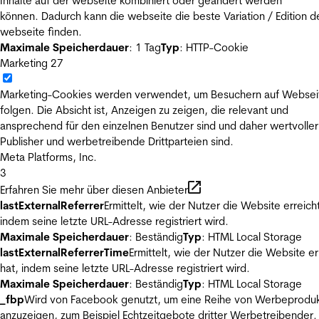
Inhalte auf der webseite kombiniert oder geändert werden
können. Dadurch kann die webseite die beste Variation / Edition d
webseite finden.
Maximale Speicherdauer
: 1 Tag
Typ
: HTTP-Cookie
Marketing
27
Marketing-Cookies werden verwendet, um Besuchern auf Websei
folgen. Die Absicht ist, Anzeigen zu zeigen, die relevant und
ansprechend für den einzelnen Benutzer sind und daher wertvoller
Publisher und werbetreibende Drittparteien sind.
Meta Platforms, Inc.
3
Erfahren Sie mehr über diesen Anbieter
lastExternalReferrer
Ermittelt, wie der Nutzer die Website erreicht
indem seine letzte URL-Adresse registriert wird.
Maximale Speicherdauer
: Beständig
Typ
: HTML Local Storage
lastExternalReferrerTime
Ermittelt, wie der Nutzer die Website er
hat, indem seine letzte URL-Adresse registriert wird.
Maximale Speicherdauer
: Beständig
Typ
: HTML Local Storage
_fbp
Wird von Facebook genutzt, um eine Reihe von Werbeprodu
anzuzeigen, zum Beispiel Echtzeitgebote dritter Werbetreibender.