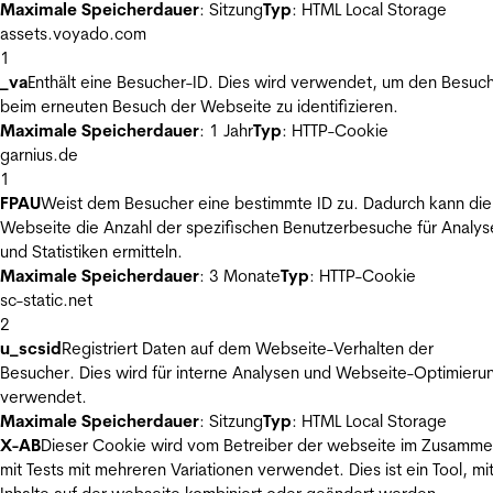
Maximale Speicherdauer
: Sitzung
Typ
: HTML Local Storage
assets.voyado.com
1
_va
Enthält eine Besucher-ID. Dies wird verwendet, um den Besuc
beim erneuten Besuch der Webseite zu identifizieren.
Maximale Speicherdauer
: 1 Jahr
Typ
: HTTP-Cookie
garnius.de
1
FPAU
Weist dem Besucher eine bestimmte ID zu. Dadurch kann die
Webseite die Anzahl der spezifischen Benutzerbesuche für Analys
und Statistiken ermitteln.
Maximale Speicherdauer
: 3 Monate
Typ
: HTTP-Cookie
sc-static.net
2
u_scsid
Registriert Daten auf dem Webseite-Verhalten der
Besucher. Dies wird für interne Analysen und Webseite-Optimieru
verwendet.
Maximale Speicherdauer
: Sitzung
Typ
: HTML Local Storage
X-AB
Dieser Cookie wird vom Betreiber der webseite im Zusamm
mit Tests mit mehreren Variationen verwendet. Dies ist ein Tool, m