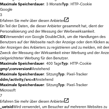
Maximale Speicherdauer
: 3 Monate
Typ
: HTTP-Cookie
Google
3
Erfahren Sie mehr über diesen Anbieter
Ein Teil der Daten, die dieser Anbieter gesammelt hat, dient der
Personalisierung und der Messung der Werbewirksamkeit.
IDE
Verwendet von Google DoubleClick, um die Handlungen des
Benutzers auf der Webseite nach der Anzeige oder dem Klicken au
der Anzeigen des Anbieters zu registrieren und zu melden, mit de
Zweck der Messung der Wirksamkeit einer Werbung und der Anze
zielgerichteter Werbung für den Benutzer.
Maximale Speicherdauer
: 400 Tage
Typ
: HTTP-Cookie
gmp\conversion#
Anstehend
Maximale Speicherdauer
: Sitzung
Typ
: Pixel-Tracker
ddm/activity/src=#
Anstehend
Maximale Speicherdauer
: Sitzung
Typ
: Pixel-Tracker
Microsoft
7
Erfahren Sie mehr über diesen Anbieter
_uetsid
Wird verwendet, um Besucher auf mehreren Websites zu