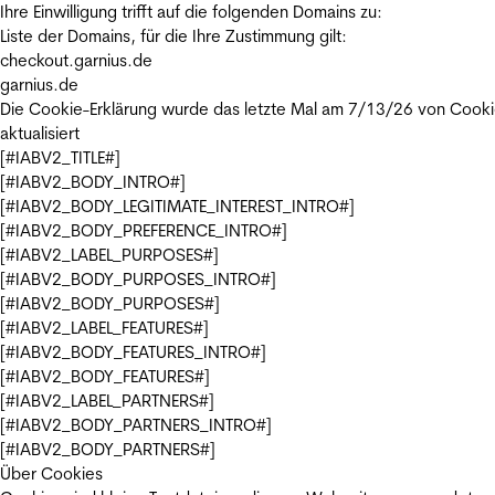
Ihre Einwilligung trifft auf die folgenden Domains zu:
Liste der Domains, für die Ihre Zustimmung gilt:
checkout.garnius.de
garnius.de
Die Cookie-Erklärung wurde das letzte Mal am 7/13/26 von
Cooki
aktualisiert
[#IABV2_TITLE#]
[#IABV2_BODY_INTRO#]
[#IABV2_BODY_LEGITIMATE_INTEREST_INTRO#]
[#IABV2_BODY_PREFERENCE_INTRO#]
[#IABV2_LABEL_PURPOSES#]
[#IABV2_BODY_PURPOSES_INTRO#]
[#IABV2_BODY_PURPOSES#]
[#IABV2_LABEL_FEATURES#]
[#IABV2_BODY_FEATURES_INTRO#]
[#IABV2_BODY_FEATURES#]
[#IABV2_LABEL_PARTNERS#]
[#IABV2_BODY_PARTNERS_INTRO#]
[#IABV2_BODY_PARTNERS#]
Über Cookies