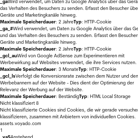
_ga
Wird verwendet, um Daten zu Google Analytics über das Gerä
das Verhalten des Besuchers zu senden. Erfasst den Besucher übe
Geräte und Marketingkanäle hinweg.
Maximale Speicherdauer
: 2 Jahre
Typ
: HTTP-Cookie
_ga_#
Wird verwendet, um Daten zu Google Analytics über das Ge
und das Verhalten des Besuchers zu senden. Erfasst den Besucher
Geräte und Marketingkanäle hinweg.
Maximale Speicherdauer
: 2 Jahre
Typ
: HTTP-Cookie
_gcl_au
Wird von Google AdSense zum Experimentieren mit
Werbewirkung auf Websites verwendet, die ihre Services nutzen.
Maximale Speicherdauer
: 3 Monate
Typ
: HTTP-Cookie
_gcl_ls
Verfolgt die Konversionsrate zwischen dem Nutzer und de
Werbebannern auf der Website - Dies dient der Optimierung der
Relevanz der Werbung auf der Website.
Maximale Speicherdauer
: Beständig
Typ
: HTML Local Storage
Nicht klassifiziert
8
Nicht klassifizierte Cookies sind Cookies, die wir gerade versuche
klassifizieren, zusammen mit Anbietern von individuellen Cookies.
assets.voyado.com
1
_vaS
Anstehend