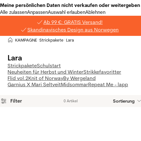
Meine persönlichen Daten nicht verkaufen oder weitergeben
Alle zulassen
Anpassen
Auswahl erlauben
Ablehnen
Ab 99 €: GRATIS Versand!
Skandinavisches Design aus Norwegen
Privat
KAMPAGNE
Strickpakete
Lara
>
>
>
Lara
Strickpakete
Schulstart
Neuheiten für Herbst und Winter
Strikkefavoritter
Flid vol.2
Knit of Norway
By Wergeland
Garnius X Mari Seltveit
Midsommar
Repeat Me - lapp
Filter
Sortierung
0 Artikel