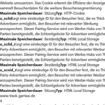
Website umzusetzen. Das Cookie erkennt die Effizienz der Anzeig
sammelt Besucherdaten für die weitere Besuchersegmentierung.
Maximale Speicherdauer
: Sitzung
Typ
: HTTP-Cookie
u_sclid
Legt eine eindeutige ID für den Besucher fest, die es Third
Advertisern ermöglicht, den Besucher mit relevanter Werbung
anzusprechen. Dieser Pairing-Service wird von Werbe-Hubs von Th
Parties bereitgestellt, die Echtzeitgebote für Advertiser ermöglich
Maximale Speicherdauer
: Beständig
Typ
: HTML Local Storage
u_sclid_r
Legt eine eindeutige ID für den Besucher fest, die es Thi
Party-Advertisern ermöglicht, den Besucher mit relevanter Werbu
anzusprechen. Dieser Pairing-Service wird von Werbe-Hubs von Th
Parties bereitgestellt, die Echtzeitgebote für Advertiser ermöglich
Maximale Speicherdauer
: Beständig
Typ
: HTML Local Storage
u_scsid_r
Legt eine eindeutige ID für den Besucher fest, die es Thi
Party-Advertisern ermöglicht, den Besucher mit relevanter Werbu
anzusprechen. Dieser Pairing-Service wird von Werbe-Hubs von Th
Parties bereitgestellt, die Echtzeitgebote für Advertiser ermöglich
Maximale Speicherdauer
: Sitzung
Typ
: HTML Local Storage
www.track.garnius.de
4