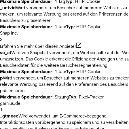
Maximale Speicherdauer
: 1 Tag
Typ
: HTTP-Cookie
_uetvid
Wird verwendet, um Besucher auf mehreren Websites zu
tracken, um relevante Werbung basierend auf den Präferenzen de
Besuchers zu präsentieren.
Maximale Speicherdauer
: 1 Jahr
Typ
: HTTP-Cookie
Snap Inc.
2
Erfahren Sie mehr über diesen Anbieter
sc_at
Wird von Snapchat verwendet, um Werbeinhalte auf der We
umzusetzen. Das Cookie erkennt die Effizienz der Anzeigen und s
Besucherdaten für die weitere Besuchersegmentierung.
Maximale Speicherdauer
: 1 Jahr
Typ
: HTTP-Cookie
p
Wird verwendet, um Besucher auf mehreren Websites zu tracke
relevante Werbung basierend auf den Präferenzen des Besuchers
präsentieren.
Maximale Speicherdauer
: Sitzung
Typ
: Pixel-Tracker
garnius.de
1
_gtmeec
Wird verwendet, um E-Commerce-bezogene
Interaktionsdaten vorübergehend zu speichern und zu verarbeiten
eine zuverlässige Analyse der Ereignisverfolgung über