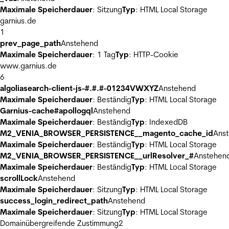
Maximale Speicherdauer
: Sitzung
Typ
: HTML Local Storage
garnius.de
1
prev_page_path
Anstehend
Maximale Speicherdauer
: 1 Tag
Typ
: HTTP-Cookie
www.garnius.de
6
algoliasearch-client-js-#.#.#-01234VWXYZ
Anstehend
Maximale Speicherdauer
: Beständig
Typ
: HTML Local Storage
Garnius-cache#apollogql
Anstehend
Maximale Speicherdauer
: Beständig
Typ
: IndexedDB
M2_VENIA_BROWSER_PERSISTENCE__magento_cache_id
Ans
Maximale Speicherdauer
: Beständig
Typ
: HTML Local Storage
M2_VENIA_BROWSER_PERSISTENCE__urlResolver_#
Anstehen
Maximale Speicherdauer
: Beständig
Typ
: HTML Local Storage
scrollLock
Anstehend
Maximale Speicherdauer
: Sitzung
Typ
: HTML Local Storage
success_login_redirect_path
Anstehend
Maximale Speicherdauer
: Sitzung
Typ
: HTML Local Storage
Domainübergreifende Zustimmung
2