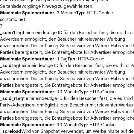
Seitenladevorgänge hinweg zu gewährleisten.
Maximale Speicherdauer
: 3 Monate
Typ
: HTTP-Cookie
sc-static.net
7
_schn1
Legt eine eindeutige ID für den Besucher fest, die es Third
Advertisern ermöglicht, den Besucher mit relevanter Werbung
anzusprechen. Dieser Pairing-Service wird von Werbe-Hubs von Th
Parties bereitgestellt, die Echtzeitgebote für Advertiser ermöglich
Maximale Speicherdauer
: 1 Tag
Typ
: HTTP-Cookie
_scid
Legt eine eindeutige ID für den Besucher fest, die es Third-P
Advertisern ermöglicht, den Besucher mit relevanter Werbung
anzusprechen. Dieser Pairing-Service wird von Werbe-Hubs von Th
Parties bereitgestellt, die Echtzeitgebote für Advertiser ermöglich
Maximale Speicherdauer
: 13 Monate
Typ
: HTTP-Cookie
_scid_r
Legt eine eindeutige ID für den Besucher fest, die es Third
Party-Advertisern ermöglicht, den Besucher mit relevanter Werbu
anzusprechen. Dieser Pairing-Service wird von Werbe-Hubs von Th
Parties bereitgestellt, die Echtzeitgebote für Advertiser ermöglich
Maximale Speicherdauer
: 13 Monate
Typ
: HTTP-Cookie
_screload
Wird von Snapchat verwendet, um Werbeinhalte auf de