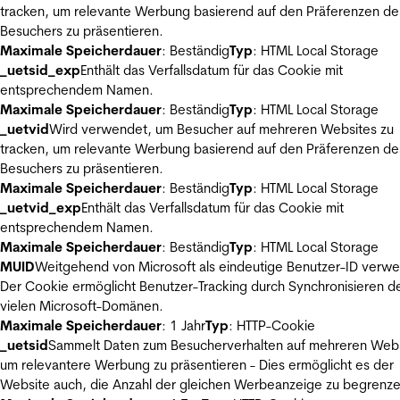
tracken, um relevante Werbung basierend auf den Präferenzen de
Besuchers zu präsentieren.
Maximale Speicherdauer
: Beständig
Typ
: HTML Local Storage
_uetsid_exp
Enthält das Verfallsdatum für das Cookie mit
entsprechendem Namen.
Maximale Speicherdauer
: Beständig
Typ
: HTML Local Storage
_uetvid
Wird verwendet, um Besucher auf mehreren Websites zu
tracken, um relevante Werbung basierend auf den Präferenzen de
Besuchers zu präsentieren.
Maximale Speicherdauer
: Beständig
Typ
: HTML Local Storage
_uetvid_exp
Enthält das Verfallsdatum für das Cookie mit
entsprechendem Namen.
Maximale Speicherdauer
: Beständig
Typ
: HTML Local Storage
MUID
Weitgehend von Microsoft als eindeutige Benutzer-ID verw
Der Cookie ermöglicht Benutzer-Tracking durch Synchronisieren de
vielen Microsoft-Domänen.
Maximale Speicherdauer
: 1 Jahr
Typ
: HTTP-Cookie
_uetsid
Sammelt Daten zum Besucherverhalten auf mehreren Webs
um relevantere Werbung zu präsentieren - Dies ermöglicht es der
Website auch, die Anzahl der gleichen Werbeanzeige zu begrenze