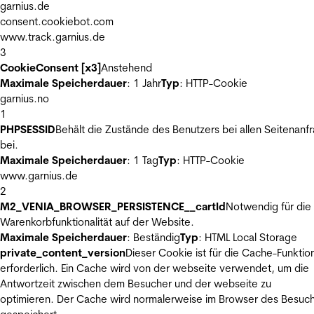
garnius.de
consent.cookiebot.com
www.track.garnius.de
3
CookieConsent [x3]
Anstehend
Maximale Speicherdauer
: 1 Jahr
Typ
: HTTP-Cookie
garnius.no
1
PHPSESSID
Behält die Zustände des Benutzers bei allen Seitenanf
bei.
Maximale Speicherdauer
: 1 Tag
Typ
: HTTP-Cookie
www.garnius.de
2
M2_VENIA_BROWSER_PERSISTENCE__cartId
Notwendig für die
Warenkorbfunktionalität auf der Website.
Maximale Speicherdauer
: Beständig
Typ
: HTML Local Storage
private_content_version
Dieser Cookie ist für die Cache-Funktio
erforderlich. Ein Cache wird von der webseite verwendet, um die
Antwortzeit zwischen dem Besucher und der webseite zu
optimieren. Der Cache wird normalerweise im Browser des Besuc