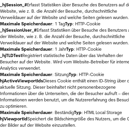
_hjSession_#
Erfasst Statistiken über Besuche des Benutzers auf d
Website, wie z. B. die Anzahl der Besuche, durchschnittliche
Verweildauer auf der Website und welche Seiten gelesen wurden.
Maximale Speicherdauer
: 1 Tag
Typ
: HTTP-Cookie
_hjSessionUser_#
Erfasst Statistiken über Besuche des Benutzers 
der Website, wie z. B. die Anzahl der Besuche, durchschnittliche
Verweildauer auf der Website und welche Seiten gelesen wurden.
Maximale Speicherdauer
: 1 Jahr
Typ
: HTTP-Cookie
_hjTLDTest
Registriert statistische Daten über das Verhalten der
Besucher auf der Website. Wird vom Website-Betreiber für intern
Analytics verwendet.
Maximale Speicherdauer
: Sitzung
Typ
: HTTP-Cookie
hjActiveViewportIds
Dieses Cookie enthält einen ID-String über 
aktuelle Sitzung. Dieser beinhaltet nicht personenbezogene
Informationen über die Unterseiten, die der Besucher aufruft – die
Informationen werden benutzt, um die Nutzererfahrung des Besuc
zu optimieren.
Maximale Speicherdauer
: Beständig
Typ
: HTML Local Storage
hjViewportId
Speichert die Bildschirmgröße des Nutzers, um die
der Bilder auf der Website einzustellen.