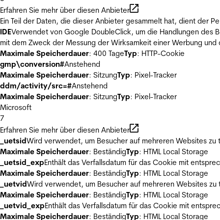
Erfahren Sie mehr über diesen Anbieter
Ein Teil der Daten, die dieser Anbieter gesammelt hat, dient der
IDE
Verwendet von Google DoubleClick, um die Handlungen des Ben
mit dem Zweck der Messung der Wirksamkeit einer Werbung und de
Maximale Speicherdauer
: 400 Tage
Typ
: HTTP-Cookie
gmp\conversion#
Anstehend
Maximale Speicherdauer
: Sitzung
Typ
: Pixel-Tracker
ddm/activity/src=#
Anstehend
Maximale Speicherdauer
: Sitzung
Typ
: Pixel-Tracker
Microsoft
7
Erfahren Sie mehr über diesen Anbieter
_uetsid
Wird verwendet, um Besucher auf mehreren Websites zu t
Maximale Speicherdauer
: Beständig
Typ
: HTML Local Storage
_uetsid_exp
Enthält das Verfallsdatum für das Cookie mit entsp
Maximale Speicherdauer
: Beständig
Typ
: HTML Local Storage
_uetvid
Wird verwendet, um Besucher auf mehreren Websites zu t
Maximale Speicherdauer
: Beständig
Typ
: HTML Local Storage
_uetvid_exp
Enthält das Verfallsdatum für das Cookie mit entsp
Maximale Speicherdauer
: Beständig
Typ
: HTML Local Storage