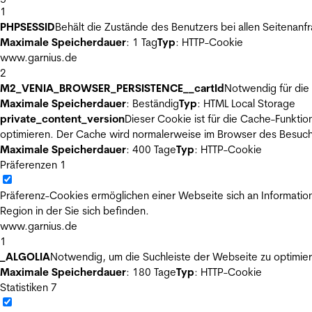
1
PHPSESSID
Behält die Zustände des Benutzers bei allen Seitenanf
Maximale Speicherdauer
: 1 Tag
Typ
: HTTP-Cookie
www.garnius.de
2
M2_VENIA_BROWSER_PERSISTENCE__cartId
Notwendig für die 
Maximale Speicherdauer
: Beständig
Typ
: HTML Local Storage
private_content_version
Dieser Cookie ist für die Cache-Funkti
optimieren. Der Cache wird normalerweise im Browser des Besuch
Maximale Speicherdauer
: 400 Tage
Typ
: HTTP-Cookie
Präferenzen
1
Präferenz-Cookies ermöglichen einer Webseite sich an Informatione
Region in der Sie sich befinden.
www.garnius.de
1
_ALGOLIA
Notwendig, um die Suchleiste der Webseite zu optimier
Maximale Speicherdauer
: 180 Tage
Typ
: HTTP-Cookie
Statistiken
7