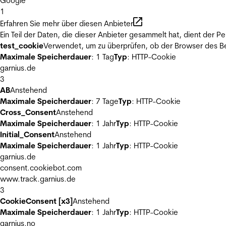
Google
1
Erfahren Sie mehr über diesen Anbieter
Ein Teil der Daten, die dieser Anbieter gesammelt hat, dient der
test_cookie
Verwendet, um zu überprüfen, ob der Browser des Be
Maximale Speicherdauer
: 1 Tag
Typ
: HTTP-Cookie
garnius.de
3
AB
Anstehend
Maximale Speicherdauer
: 7 Tage
Typ
: HTTP-Cookie
Cross_Consent
Anstehend
Maximale Speicherdauer
: 1 Jahr
Typ
: HTTP-Cookie
Initial_Consent
Anstehend
Maximale Speicherdauer
: 1 Jahr
Typ
: HTTP-Cookie
garnius.de
consent.cookiebot.com
www.track.garnius.de
3
CookieConsent [x3]
Anstehend
Maximale Speicherdauer
: 1 Jahr
Typ
: HTTP-Cookie
garnius.no