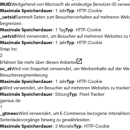
MUID
Weitgehend von Microsoft als eindeutige Benutzer-ID verwen
Maximale Speicherdauer
: 1 Jahr
Typ
: HTTP-Cookie
_uetsid
Sammelt Daten zum Besucherverhalten auf mehreren Websit
begrenzen.
Maximale Speicherdauer
: 1 Tag
Typ
: HTTP-Cookie
_uetvid
Wird verwendet, um Besucher auf mehreren Websites zu t
Maximale Speicherdauer
: 1 Jahr
Typ
: HTTP-Cookie
Snap Inc.
2
Erfahren Sie mehr über diesen Anbieter
sc_at
Wird von Snapchat verwendet, um Werbeinhalte auf der Webs
Besuchersegmentierung.
Maximale Speicherdauer
: 1 Jahr
Typ
: HTTP-Cookie
p
Wird verwendet, um Besucher auf mehreren Websites zu tracken
Maximale Speicherdauer
: Sitzung
Typ
: Pixel-Tracker
garnius.de
1
_gtmeec
Wird verwendet, um E-Commerce-bezogene Interaktionsda
Seitenladevorgänge hinweg zu gewährleisten.
Maximale Speicherdauer
: 3 Monate
Typ
: HTTP-Cookie