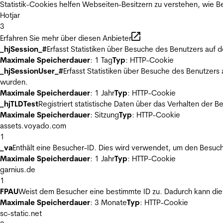
Statistik-Cookies helfen Webseiten-Besitzern zu verstehen, wie
Hotjar
3
Erfahren Sie mehr über diesen Anbieter
_hjSession_#
Erfasst Statistiken über Besuche des Benutzers auf 
Maximale Speicherdauer
: 1 Tag
Typ
: HTTP-Cookie
_hjSessionUser_#
Erfasst Statistiken über Besuche des Benutzers
wurden.
Maximale Speicherdauer
: 1 Jahr
Typ
: HTTP-Cookie
_hjTLDTest
Registriert statistische Daten über das Verhalten der 
Maximale Speicherdauer
: Sitzung
Typ
: HTTP-Cookie
assets.voyado.com
1
_va
Enthält eine Besucher-ID. Dies wird verwendet, um den Besuch
Maximale Speicherdauer
: 1 Jahr
Typ
: HTTP-Cookie
garnius.de
1
FPAU
Weist dem Besucher eine bestimmte ID zu. Dadurch kann die 
Maximale Speicherdauer
: 3 Monate
Typ
: HTTP-Cookie
sc-static.net