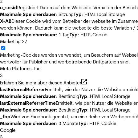
2
u_scsid
Registriert Daten auf dem Webseite-Verhalten der Besuch
Maximale Speicherdauer
: Sitzung
Typ
: HTML Local Storage
X-AB
Dieser Cookie wird vom Betreiber der webseite im Zusammenh
werden können. Dadurch kann die webseite die beste Variation / E
Maximale Speicherdauer
: 1 Tag
Typ
: HTTP-Cookie
Marketing
27
Marketing-Cookies werden verwendet, um Besuchern auf Webseiten 
wertvoller für Publisher und werbetreibende Drittparteien sind.
Meta Platforms, Inc.
3
Erfahren Sie mehr über diesen Anbieter
lastExternalReferrer
Ermittelt, wie der Nutzer die Website erreich
Maximale Speicherdauer
: Beständig
Typ
: HTML Local Storage
lastExternalReferrerTime
Ermittelt, wie der Nutzer die Website er
Maximale Speicherdauer
: Beständig
Typ
: HTML Local Storage
_fbp
Wird von Facebook genutzt, um eine Reihe von Werbeprodukt
Maximale Speicherdauer
: 3 Monate
Typ
: HTTP-Cookie
Google
3