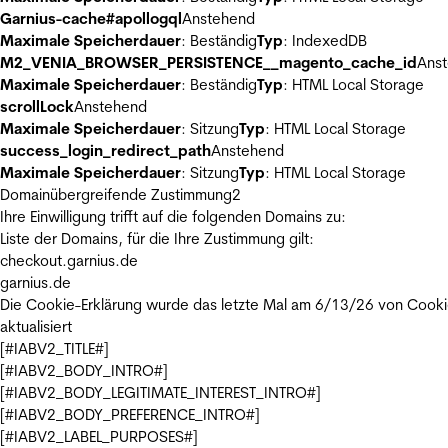
Garnius-cache#apollogql
Anstehend
Maximale Speicherdauer
: Beständig
Typ
: IndexedDB
M2_VENIA_BROWSER_PERSISTENCE__magento_cache_id
Ans
Maximale Speicherdauer
: Beständig
Typ
: HTML Local Storage
scrollLock
Anstehend
Maximale Speicherdauer
: Sitzung
Typ
: HTML Local Storage
success_login_redirect_path
Anstehend
Maximale Speicherdauer
: Sitzung
Typ
: HTML Local Storage
Domainübergreifende Zustimmung
2
Ihre Einwilligung trifft auf die folgenden Domains zu:
Liste der Domains, für die Ihre Zustimmung gilt:
checkout.garnius.de
garnius.de
Die Cookie-Erklärung wurde das letzte Mal am 6/13/26 von
Cooki
aktualisiert
[#IABV2_TITLE#]
[#IABV2_BODY_INTRO#]
[#IABV2_BODY_LEGITIMATE_INTEREST_INTRO#]
[#IABV2_BODY_PREFERENCE_INTRO#]
[#IABV2_LABEL_PURPOSES#]