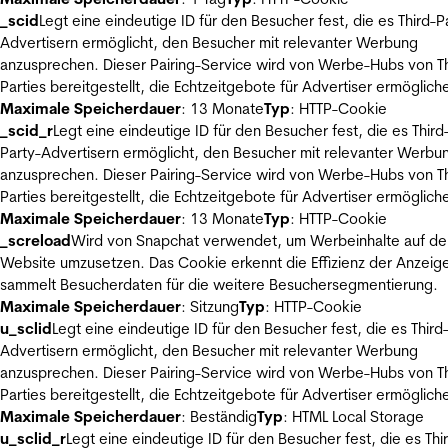
_scid
Legt eine eindeutige ID für den Besucher fest, die es Third-P
Advertisern ermöglicht, den Besucher mit relevanter Werbung
anzusprechen. Dieser Pairing-Service wird von Werbe-Hubs von Th
Parties bereitgestellt, die Echtzeitgebote für Advertiser ermöglich
Maximale Speicherdauer
: 13 Monate
Typ
: HTTP-Cookie
_scid_r
Legt eine eindeutige ID für den Besucher fest, die es Third
Party-Advertisern ermöglicht, den Besucher mit relevanter Werbu
anzusprechen. Dieser Pairing-Service wird von Werbe-Hubs von Th
Parties bereitgestellt, die Echtzeitgebote für Advertiser ermöglich
Maximale Speicherdauer
: 13 Monate
Typ
: HTTP-Cookie
_screload
Wird von Snapchat verwendet, um Werbeinhalte auf de
Website umzusetzen. Das Cookie erkennt die Effizienz der Anzeig
sammelt Besucherdaten für die weitere Besuchersegmentierung.
Maximale Speicherdauer
: Sitzung
Typ
: HTTP-Cookie
u_sclid
Legt eine eindeutige ID für den Besucher fest, die es Third
Advertisern ermöglicht, den Besucher mit relevanter Werbung
anzusprechen. Dieser Pairing-Service wird von Werbe-Hubs von Th
Parties bereitgestellt, die Echtzeitgebote für Advertiser ermöglich
Maximale Speicherdauer
: Beständig
Typ
: HTML Local Storage
u_sclid_r
Legt eine eindeutige ID für den Besucher fest, die es Thi