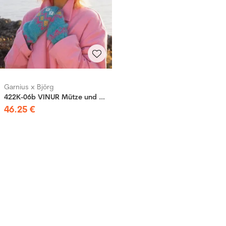
Garnius x Björg
422K-06b VINUR Mütze und Fäustlinge
46
.
25
€