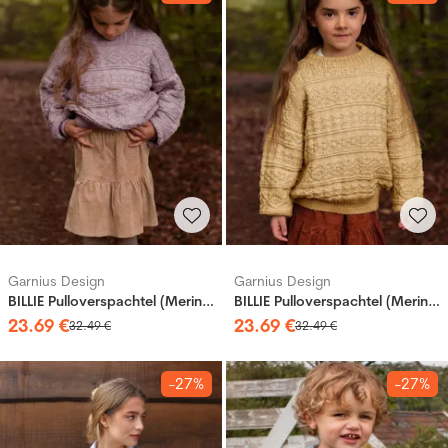
Garnius Design
Garnius Design
BILLIE Pulloverspachtel (Merinor)
BILLIE Pulloverspachtel (Merinor)
23
.
69
€
23
.
69
€
32
.
49
€
32
.
49
€
-27%
-27%