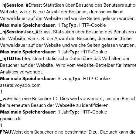
_hjSession_#
Erfasst Statistiken über Besuche des Benutzers auf d
Website, wie z. B. die Anzahl der Besuche, durchschnittliche
Verweildauer auf der Website und welche Seiten gelesen wurden.
Maximale Speicherdauer
: 1 Tag
Typ
: HTTP-Cookie
_hjSessionUser_#
Erfasst Statistiken über Besuche des Benutzers 
der Website, wie z. B. die Anzahl der Besuche, durchschnittliche
Verweildauer auf der Website und welche Seiten gelesen wurden.
Maximale Speicherdauer
: 1 Jahr
Typ
: HTTP-Cookie
_hjTLDTest
Registriert statistische Daten über das Verhalten der
Besucher auf der Website. Wird vom Website-Betreiber für intern
Analytics verwendet.
Maximale Speicherdauer
: Sitzung
Typ
: HTTP-Cookie
assets.voyado.com
1
_va
Enthält eine Besucher-ID. Dies wird verwendet, um den Besuc
beim erneuten Besuch der Webseite zu identifizieren.
Maximale Speicherdauer
: 1 Jahr
Typ
: HTTP-Cookie
garnius.de
1
FPAU
Weist dem Besucher eine bestimmte ID zu. Dadurch kann die