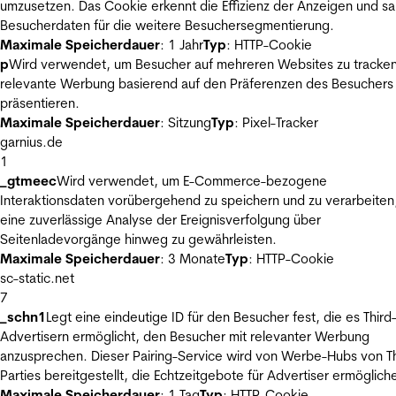
umzusetzen. Das Cookie erkennt die Effizienz der Anzeigen und s
Besucherdaten für die weitere Besuchersegmentierung.
Maximale Speicherdauer
: 1 Jahr
Typ
: HTTP-Cookie
p
Wird verwendet, um Besucher auf mehreren Websites zu tracke
relevante Werbung basierend auf den Präferenzen des Besuchers
präsentieren.
Maximale Speicherdauer
: Sitzung
Typ
: Pixel-Tracker
garnius.de
1
_gtmeec
Wird verwendet, um E-Commerce-bezogene
Interaktionsdaten vorübergehend zu speichern und zu verarbeiten
eine zuverlässige Analyse der Ereignisverfolgung über
Seitenladevorgänge hinweg zu gewährleisten.
Maximale Speicherdauer
: 3 Monate
Typ
: HTTP-Cookie
sc-static.net
7
_schn1
Legt eine eindeutige ID für den Besucher fest, die es Third
Advertisern ermöglicht, den Besucher mit relevanter Werbung
anzusprechen. Dieser Pairing-Service wird von Werbe-Hubs von Th
Parties bereitgestellt, die Echtzeitgebote für Advertiser ermöglich
Maximale Speicherdauer
: 1 Tag
Typ
: HTTP-Cookie