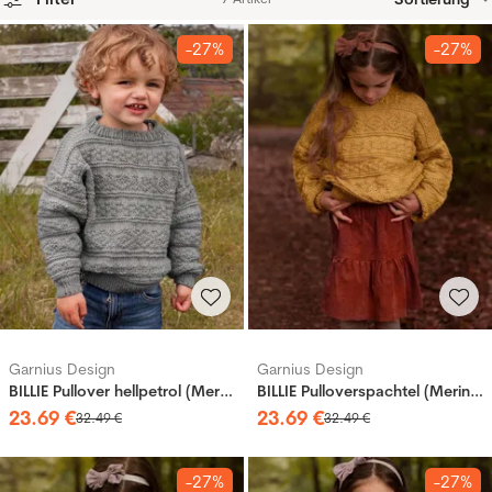
Produkte
-27%
-27%
Garnius Design
Garnius Design
BILLIE Pullover hellpetrol (Merinor)
BILLIE Pulloverspachtel (Merinor)
23
.
69
€
23
.
69
€
32
.
49
€
32
.
49
€
-27%
-27%