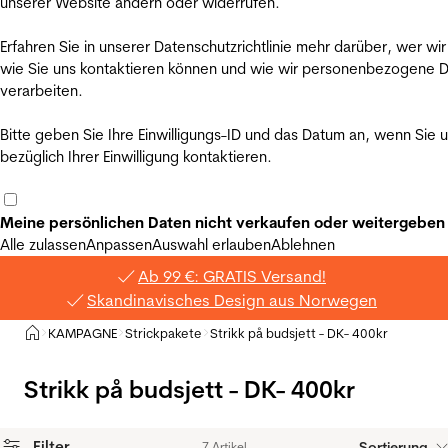
unserer Website ändern oder widerrufen.
Erfahren Sie in unserer Datenschutzrichtlinie mehr darüber, wer wir
wie Sie uns kontaktieren können und wie wir personenbezogene 
verarbeiten.
Bitte geben Sie Ihre Einwilligungs-ID und das Datum an, wenn Sie 
bezüglich Ihrer Einwilligung kontaktieren.
Meine persönlichen Daten nicht verkaufen oder weitergeben
Alle zulassen
Anpassen
Auswahl erlauben
Ablehnen
Ab 99 €: GRATIS Versand!
Skandinavisches Design aus Norwegen
Privat
KAMPAGNE
Strickpakete
Strikk på budsjett - DK- 400kr
>
>
>
Strikk på budsjett - DK- 400kr
Filter
Sortierung
7 Artikel