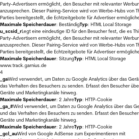
Party-Advertisern ermöglicht, den Besucher mit relevanter Werbu
anzusprechen. Dieser Pairing-Service wird von Werbe-Hubs von Th
Parties bereitgestellt, die Echtzeitgebote für Advertiser ermöglich
Maximale Speicherdauer
: Beständig
Typ
: HTML Local Storage
u_scsid_r
Legt eine eindeutige ID für den Besucher fest, die es Thi
Party-Advertisern ermöglicht, den Besucher mit relevanter Werbu
anzusprechen. Dieser Pairing-Service wird von Werbe-Hubs von Th
Parties bereitgestellt, die Echtzeitgebote für Advertiser ermöglich
Maximale Speicherdauer
: Sitzung
Typ
: HTML Local Storage
www.track.garnius.de
4
_ga
Wird verwendet, um Daten zu Google Analytics über das Gerä
das Verhalten des Besuchers zu senden. Erfasst den Besucher übe
Geräte und Marketingkanäle hinweg.
Maximale Speicherdauer
: 2 Jahre
Typ
: HTTP-Cookie
_ga_#
Wird verwendet, um Daten zu Google Analytics über das Ge
und das Verhalten des Besuchers zu senden. Erfasst den Besucher
Geräte und Marketingkanäle hinweg.
Maximale Speicherdauer
: 2 Jahre
Typ
: HTTP-Cookie
_gcl_au
Wird von Google AdSense zum Experimentieren mit