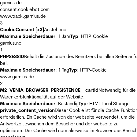
garnius.de
consent.cookiebot.com
www.track.garnius.de
3
CookieConsent [x3]
Anstehend
Maximale Speicherdauer
: 1 Jahr
Typ
: HTTP-Cookie
garnius.no
1
PHPSESSID
Behält die Zustände des Benutzers bei allen Seitenanf
bei.
Maximale Speicherdauer
: 1 Tag
Typ
: HTTP-Cookie
www.garnius.de
2
M2_VENIA_BROWSER_PERSISTENCE__cartId
Notwendig für die
Warenkorbfunktionalität auf der Website.
Maximale Speicherdauer
: Beständig
Typ
: HTML Local Storage
private_content_version
Dieser Cookie ist für die Cache-Funktio
erforderlich. Ein Cache wird von der webseite verwendet, um die
Antwortzeit zwischen dem Besucher und der webseite zu
optimieren. Der Cache wird normalerweise im Browser des Besuc