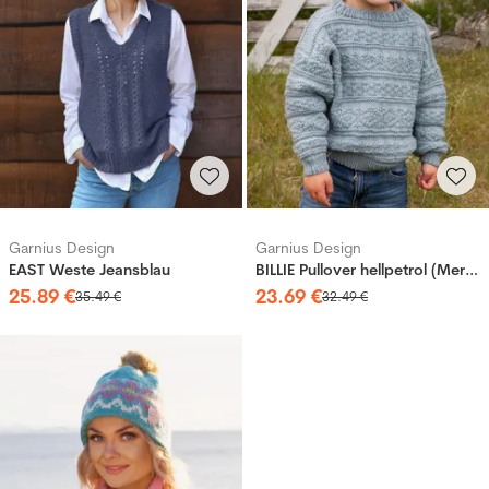
Garnius Design
Garnius Design
EAST Weste Jeansblau
BILLIE Pullover hellpetrol (Merinor)
25
.
89
€
23
.
69
€
35
.
49
€
32
.
49
€