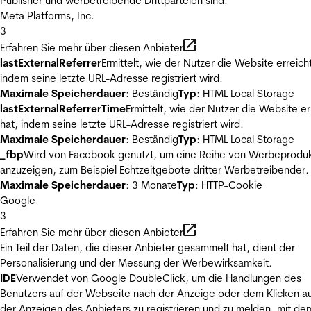
Publisher und werbetreibende Drittparteien sind.
Meta Platforms, Inc.
3
Erfahren Sie mehr über diesen Anbieter
lastExternalReferrer
Ermittelt, wie der Nutzer die Website erreicht
indem seine letzte URL-Adresse registriert wird.
Maximale Speicherdauer
: Beständig
Typ
: HTML Local Storage
lastExternalReferrerTime
Ermittelt, wie der Nutzer die Website er
hat, indem seine letzte URL-Adresse registriert wird.
Maximale Speicherdauer
: Beständig
Typ
: HTML Local Storage
_fbp
Wird von Facebook genutzt, um eine Reihe von Werbeprodu
anzuzeigen, zum Beispiel Echtzeitgebote dritter Werbetreibender.
Maximale Speicherdauer
: 3 Monate
Typ
: HTTP-Cookie
Google
3
Erfahren Sie mehr über diesen Anbieter
Ein Teil der Daten, die dieser Anbieter gesammelt hat, dient der
Personalisierung und der Messung der Werbewirksamkeit.
IDE
Verwendet von Google DoubleClick, um die Handlungen des
Benutzers auf der Webseite nach der Anzeige oder dem Klicken au
der Anzeigen des Anbieters zu registrieren und zu melden, mit de