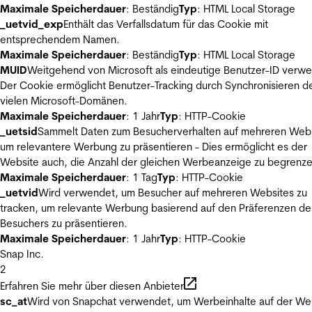
Maximale Speicherdauer
: Beständig
Typ
: HTML Local Storage
_uetvid_exp
Enthält das Verfallsdatum für das Cookie mit
entsprechendem Namen.
Maximale Speicherdauer
: Beständig
Typ
: HTML Local Storage
MUID
Weitgehend von Microsoft als eindeutige Benutzer-ID verw
Der Cookie ermöglicht Benutzer-Tracking durch Synchronisieren de
vielen Microsoft-Domänen.
Maximale Speicherdauer
: 1 Jahr
Typ
: HTTP-Cookie
_uetsid
Sammelt Daten zum Besucherverhalten auf mehreren Webs
um relevantere Werbung zu präsentieren - Dies ermöglicht es der
Website auch, die Anzahl der gleichen Werbeanzeige zu begrenze
Maximale Speicherdauer
: 1 Tag
Typ
: HTTP-Cookie
_uetvid
Wird verwendet, um Besucher auf mehreren Websites zu
tracken, um relevante Werbung basierend auf den Präferenzen de
Besuchers zu präsentieren.
Maximale Speicherdauer
: 1 Jahr
Typ
: HTTP-Cookie
Snap Inc.
2
Erfahren Sie mehr über diesen Anbieter
sc_at
Wird von Snapchat verwendet, um Werbeinhalte auf der We