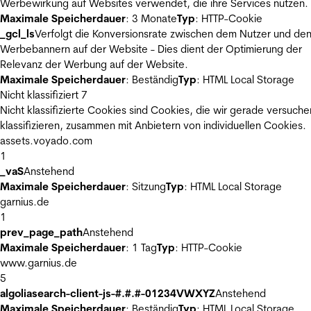
Werbewirkung auf Websites verwendet, die ihre Services nutzen.
Maximale Speicherdauer
: 3 Monate
Typ
: HTTP-Cookie
_gcl_ls
Verfolgt die Konversionsrate zwischen dem Nutzer und de
Werbebannern auf der Website - Dies dient der Optimierung der
Relevanz der Werbung auf der Website.
Maximale Speicherdauer
: Beständig
Typ
: HTML Local Storage
Nicht klassifiziert
7
Nicht klassifizierte Cookies sind Cookies, die wir gerade versuche
klassifizieren, zusammen mit Anbietern von individuellen Cookies.
assets.voyado.com
1
_vaS
Anstehend
Maximale Speicherdauer
: Sitzung
Typ
: HTML Local Storage
garnius.de
1
prev_page_path
Anstehend
Maximale Speicherdauer
: 1 Tag
Typ
: HTTP-Cookie
www.garnius.de
5
algoliasearch-client-js-#.#.#-01234VWXYZ
Anstehend
Maximale Speicherdauer
: Beständig
Typ
: HTML Local Storage