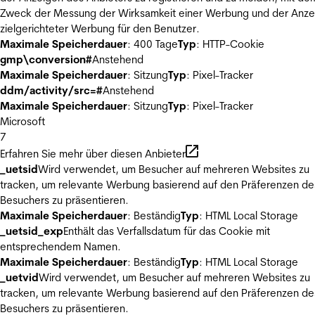
Zweck der Messung der Wirksamkeit einer Werbung und der Anze
zielgerichteter Werbung für den Benutzer.
Maximale Speicherdauer
: 400 Tage
Typ
: HTTP-Cookie
gmp\conversion#
Anstehend
Maximale Speicherdauer
: Sitzung
Typ
: Pixel-Tracker
ddm/activity/src=#
Anstehend
Maximale Speicherdauer
: Sitzung
Typ
: Pixel-Tracker
Microsoft
7
Erfahren Sie mehr über diesen Anbieter
_uetsid
Wird verwendet, um Besucher auf mehreren Websites zu
tracken, um relevante Werbung basierend auf den Präferenzen de
Besuchers zu präsentieren.
Maximale Speicherdauer
: Beständig
Typ
: HTML Local Storage
_uetsid_exp
Enthält das Verfallsdatum für das Cookie mit
entsprechendem Namen.
Maximale Speicherdauer
: Beständig
Typ
: HTML Local Storage
_uetvid
Wird verwendet, um Besucher auf mehreren Websites zu
tracken, um relevante Werbung basierend auf den Präferenzen de
Besuchers zu präsentieren.