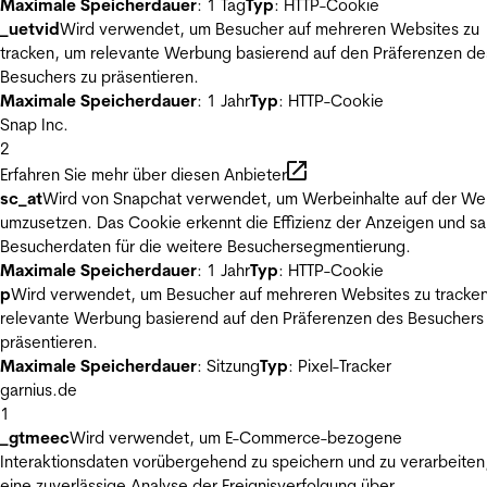
Maximale Speicherdauer
: 1 Tag
Typ
: HTTP-Cookie
_uetvid
Wird verwendet, um Besucher auf mehreren Websites zu
tracken, um relevante Werbung basierend auf den Präferenzen de
Besuchers zu präsentieren.
Maximale Speicherdauer
: 1 Jahr
Typ
: HTTP-Cookie
Snap Inc.
2
Erfahren Sie mehr über diesen Anbieter
sc_at
Wird von Snapchat verwendet, um Werbeinhalte auf der We
umzusetzen. Das Cookie erkennt die Effizienz der Anzeigen und s
Besucherdaten für die weitere Besuchersegmentierung.
Maximale Speicherdauer
: 1 Jahr
Typ
: HTTP-Cookie
p
Wird verwendet, um Besucher auf mehreren Websites zu tracke
relevante Werbung basierend auf den Präferenzen des Besuchers
präsentieren.
Maximale Speicherdauer
: Sitzung
Typ
: Pixel-Tracker
garnius.de
1
_gtmeec
Wird verwendet, um E-Commerce-bezogene
Interaktionsdaten vorübergehend zu speichern und zu verarbeiten
eine zuverlässige Analyse der Ereignisverfolgung über