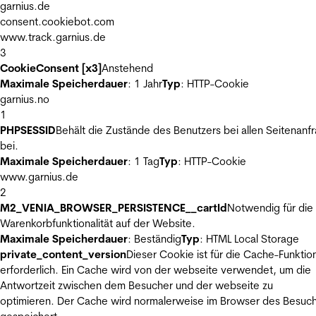
garnius.de
consent.cookiebot.com
www.track.garnius.de
3
CookieConsent [x3]
Anstehend
Maximale Speicherdauer
: 1 Jahr
Typ
: HTTP-Cookie
garnius.no
1
PHPSESSID
Behält die Zustände des Benutzers bei allen Seitenanf
bei.
Maximale Speicherdauer
: 1 Tag
Typ
: HTTP-Cookie
www.garnius.de
2
M2_VENIA_BROWSER_PERSISTENCE__cartId
Notwendig für die
Warenkorbfunktionalität auf der Website.
Maximale Speicherdauer
: Beständig
Typ
: HTML Local Storage
private_content_version
Dieser Cookie ist für die Cache-Funktio
erforderlich. Ein Cache wird von der webseite verwendet, um die
Antwortzeit zwischen dem Besucher und der webseite zu
optimieren. Der Cache wird normalerweise im Browser des Besuc