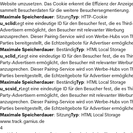
Website umzusetzen. Das Cookie erkennt die Effizienz der Anzeig
sammelt Besucherdaten für die weitere Besuchersegmentierung.
Maximale Speicherdauer
: Sitzung
Typ
: HTTP-Cookie
u_sclid
Legt eine eindeutige ID für den Besucher fest, die es Third
Advertisern ermöglicht, den Besucher mit relevanter Werbung
anzusprechen. Dieser Pairing-Service wird von Werbe-Hubs von Th
Parties bereitgestellt, die Echtzeitgebote für Advertiser ermöglich
Maximale Speicherdauer
: Beständig
Typ
: HTML Local Storage
u_sclid_r
Legt eine eindeutige ID für den Besucher fest, die es Thi
Party-Advertisern ermöglicht, den Besucher mit relevanter Werbu
anzusprechen. Dieser Pairing-Service wird von Werbe-Hubs von Th
Parties bereitgestellt, die Echtzeitgebote für Advertiser ermöglich
Maximale Speicherdauer
: Beständig
Typ
: HTML Local Storage
u_scsid_r
Legt eine eindeutige ID für den Besucher fest, die es Thi
Party-Advertisern ermöglicht, den Besucher mit relevanter Werbu
anzusprechen. Dieser Pairing-Service wird von Werbe-Hubs von Th
Parties bereitgestellt, die Echtzeitgebote für Advertiser ermöglich
Maximale Speicherdauer
: Sitzung
Typ
: HTML Local Storage
www.track.garnius.de
4