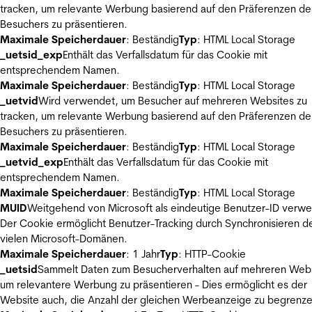
tracken, um relevante Werbung basierend auf den Präferenzen de
Besuchers zu präsentieren.
Maximale Speicherdauer
: Beständig
Typ
: HTML Local Storage
_uetsid_exp
Enthält das Verfallsdatum für das Cookie mit
entsprechendem Namen.
Maximale Speicherdauer
: Beständig
Typ
: HTML Local Storage
_uetvid
Wird verwendet, um Besucher auf mehreren Websites zu
tracken, um relevante Werbung basierend auf den Präferenzen de
Besuchers zu präsentieren.
Maximale Speicherdauer
: Beständig
Typ
: HTML Local Storage
_uetvid_exp
Enthält das Verfallsdatum für das Cookie mit
entsprechendem Namen.
Maximale Speicherdauer
: Beständig
Typ
: HTML Local Storage
MUID
Weitgehend von Microsoft als eindeutige Benutzer-ID verw
Der Cookie ermöglicht Benutzer-Tracking durch Synchronisieren de
vielen Microsoft-Domänen.
Maximale Speicherdauer
: 1 Jahr
Typ
: HTTP-Cookie
_uetsid
Sammelt Daten zum Besucherverhalten auf mehreren Webs
um relevantere Werbung zu präsentieren - Dies ermöglicht es der
Website auch, die Anzahl der gleichen Werbeanzeige zu begrenze