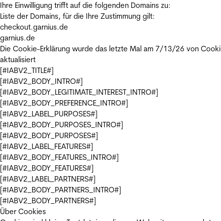
Ihre Einwilligung trifft auf die folgenden Domains zu:
Liste der Domains, für die Ihre Zustimmung gilt:
checkout.garnius.de
garnius.de
Die Cookie-Erklärung wurde das letzte Mal am 7/13/26 von
Cooki
aktualisiert
[#IABV2_TITLE#]
[#IABV2_BODY_INTRO#]
[#IABV2_BODY_LEGITIMATE_INTEREST_INTRO#]
[#IABV2_BODY_PREFERENCE_INTRO#]
[#IABV2_LABEL_PURPOSES#]
[#IABV2_BODY_PURPOSES_INTRO#]
[#IABV2_BODY_PURPOSES#]
[#IABV2_LABEL_FEATURES#]
[#IABV2_BODY_FEATURES_INTRO#]
[#IABV2_BODY_FEATURES#]
[#IABV2_LABEL_PARTNERS#]
[#IABV2_BODY_PARTNERS_INTRO#]
[#IABV2_BODY_PARTNERS#]
Über Cookies