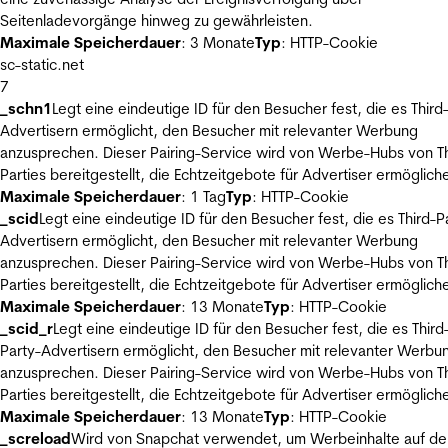
Seitenladevorgänge hinweg zu gewährleisten.
Maximale Speicherdauer
: 3 Monate
Typ
: HTTP-Cookie
sc-static.net
7
_schn1
Legt eine eindeutige ID für den Besucher fest, die es Third
Advertisern ermöglicht, den Besucher mit relevanter Werbung
anzusprechen. Dieser Pairing-Service wird von Werbe-Hubs von Th
Parties bereitgestellt, die Echtzeitgebote für Advertiser ermöglich
Maximale Speicherdauer
: 1 Tag
Typ
: HTTP-Cookie
_scid
Legt eine eindeutige ID für den Besucher fest, die es Third-P
Advertisern ermöglicht, den Besucher mit relevanter Werbung
anzusprechen. Dieser Pairing-Service wird von Werbe-Hubs von Th
Parties bereitgestellt, die Echtzeitgebote für Advertiser ermöglich
Maximale Speicherdauer
: 13 Monate
Typ
: HTTP-Cookie
_scid_r
Legt eine eindeutige ID für den Besucher fest, die es Third
Party-Advertisern ermöglicht, den Besucher mit relevanter Werbu
anzusprechen. Dieser Pairing-Service wird von Werbe-Hubs von Th
Parties bereitgestellt, die Echtzeitgebote für Advertiser ermöglich
Maximale Speicherdauer
: 13 Monate
Typ
: HTTP-Cookie
_screload
Wird von Snapchat verwendet, um Werbeinhalte auf de