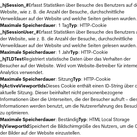
_hjSession_#
Erfasst Statistiken über Besuche des Benutzers auf d
Website, wie z. B. die Anzahl der Besuche, durchschnittliche
Verweildauer auf der Website und welche Seiten gelesen wurden.
Maximale Speicherdauer
: 1 Tag
Typ
: HTTP-Cookie
_hjSessionUser_#
Erfasst Statistiken über Besuche des Benutzers 
der Website, wie z. B. die Anzahl der Besuche, durchschnittliche
Verweildauer auf der Website und welche Seiten gelesen wurden.
Maximale Speicherdauer
: 1 Jahr
Typ
: HTTP-Cookie
_hjTLDTest
Registriert statistische Daten über das Verhalten der
Besucher auf der Website. Wird vom Website-Betreiber für intern
Analytics verwendet.
Maximale Speicherdauer
: Sitzung
Typ
: HTTP-Cookie
hjActiveViewportIds
Dieses Cookie enthält einen ID-String über 
aktuelle Sitzung. Dieser beinhaltet nicht personenbezogene
Informationen über die Unterseiten, die der Besucher aufruft – die
Informationen werden benutzt, um die Nutzererfahrung des Besuc
zu optimieren.
Maximale Speicherdauer
: Beständig
Typ
: HTML Local Storage
hjViewportId
Speichert die Bildschirmgröße des Nutzers, um die
der Bilder auf der Website einzustellen.