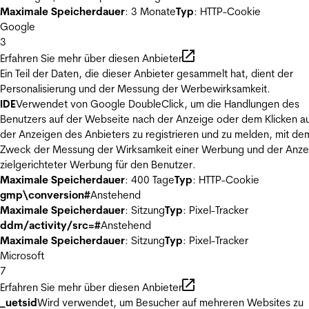
Maximale Speicherdauer
: 3 Monate
Typ
: HTTP-Cookie
Google
3
Erfahren Sie mehr über diesen Anbieter
Ein Teil der Daten, die dieser Anbieter gesammelt hat, dient der
Personalisierung und der Messung der Werbewirksamkeit.
IDE
Verwendet von Google DoubleClick, um die Handlungen des
Benutzers auf der Webseite nach der Anzeige oder dem Klicken au
der Anzeigen des Anbieters zu registrieren und zu melden, mit de
Zweck der Messung der Wirksamkeit einer Werbung und der Anze
zielgerichteter Werbung für den Benutzer.
Maximale Speicherdauer
: 400 Tage
Typ
: HTTP-Cookie
gmp\conversion#
Anstehend
Maximale Speicherdauer
: Sitzung
Typ
: Pixel-Tracker
ddm/activity/src=#
Anstehend
Maximale Speicherdauer
: Sitzung
Typ
: Pixel-Tracker
Microsoft
7
Erfahren Sie mehr über diesen Anbieter
_uetsid
Wird verwendet, um Besucher auf mehreren Websites zu