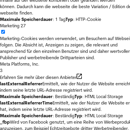
Inhalte auf der webseite kombiniert oder geändert werden
können. Dadurch kann die webseite die beste Variation / Edition d
webseite finden.
Maximale Speicherdauer
: 1 Tag
Typ
: HTTP-Cookie
Marketing
27
Marketing-Cookies werden verwendet, um Besuchern auf Websei
folgen. Die Absicht ist, Anzeigen zu zeigen, die relevant und
ansprechend für den einzelnen Benutzer sind und daher wertvoller
Publisher und werbetreibende Drittparteien sind.
Meta Platforms, Inc.
3
Erfahren Sie mehr über diesen Anbieter
lastExternalReferrer
Ermittelt, wie der Nutzer die Website erreicht
indem seine letzte URL-Adresse registriert wird.
Maximale Speicherdauer
: Beständig
Typ
: HTML Local Storage
lastExternalReferrerTime
Ermittelt, wie der Nutzer die Website er
hat, indem seine letzte URL-Adresse registriert wird.
Maximale Speicherdauer
: Beständig
Typ
: HTML Local Storage
_fbp
Wird von Facebook genutzt, um eine Reihe von Werbeprodu
anzuzeigen, zum Beispiel Echtzeitgebote dritter Werbetreibender.