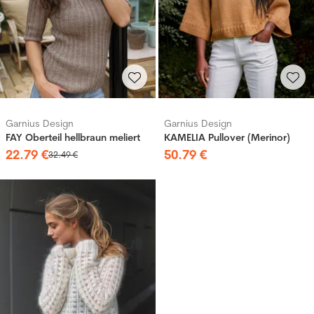
Garnius Design
Garnius Design
FAY Oberteil hellbraun meliert
KAMELIA Pullover (Merinor)
22
.
79
€
50
.
79
€
32
.
49
€