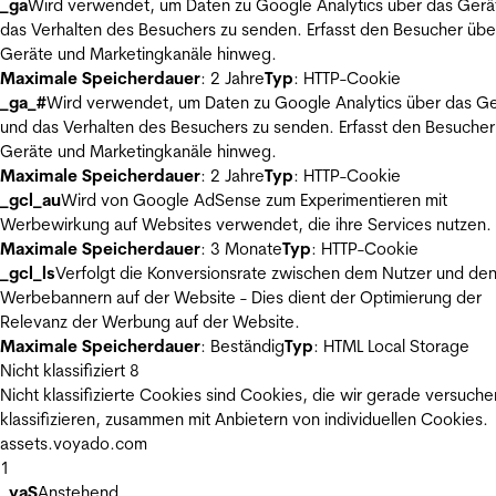
_ga
Wird verwendet, um Daten zu Google Analytics über das Gerä
das Verhalten des Besuchers zu senden. Erfasst den Besucher übe
Geräte und Marketingkanäle hinweg.
Maximale Speicherdauer
: 2 Jahre
Typ
: HTTP-Cookie
_ga_#
Wird verwendet, um Daten zu Google Analytics über das Ge
und das Verhalten des Besuchers zu senden. Erfasst den Besucher
Geräte und Marketingkanäle hinweg.
Maximale Speicherdauer
: 2 Jahre
Typ
: HTTP-Cookie
_gcl_au
Wird von Google AdSense zum Experimentieren mit
Werbewirkung auf Websites verwendet, die ihre Services nutzen.
Maximale Speicherdauer
: 3 Monate
Typ
: HTTP-Cookie
_gcl_ls
Verfolgt die Konversionsrate zwischen dem Nutzer und de
Werbebannern auf der Website - Dies dient der Optimierung der
Relevanz der Werbung auf der Website.
Maximale Speicherdauer
: Beständig
Typ
: HTML Local Storage
Nicht klassifiziert
8
Nicht klassifizierte Cookies sind Cookies, die wir gerade versuche
klassifizieren, zusammen mit Anbietern von individuellen Cookies.
assets.voyado.com
1
_vaS
Anstehend