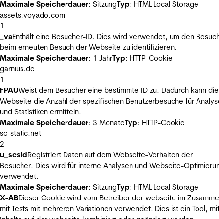
Maximale Speicherdauer
: Sitzung
Typ
: HTML Local Storage
assets.voyado.com
1
_va
Enthält eine Besucher-ID. Dies wird verwendet, um den Besuc
beim erneuten Besuch der Webseite zu identifizieren.
Maximale Speicherdauer
: 1 Jahr
Typ
: HTTP-Cookie
garnius.de
1
FPAU
Weist dem Besucher eine bestimmte ID zu. Dadurch kann die
Webseite die Anzahl der spezifischen Benutzerbesuche für Analys
und Statistiken ermitteln.
Maximale Speicherdauer
: 3 Monate
Typ
: HTTP-Cookie
sc-static.net
2
u_scsid
Registriert Daten auf dem Webseite-Verhalten der
Besucher. Dies wird für interne Analysen und Webseite-Optimieru
verwendet.
Maximale Speicherdauer
: Sitzung
Typ
: HTML Local Storage
X-AB
Dieser Cookie wird vom Betreiber der webseite im Zusamm
mit Tests mit mehreren Variationen verwendet. Dies ist ein Tool, m