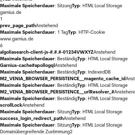
Maximale Speicherdauer
: Sitzung
Typ
: HTML Local Storage
garnius.de
1
prev_page_path
Anstehend
Maximale Speicherdauer
: 1 Tag
Typ
: HTTP-Cookie
www.garnius.de
6
algoliasearch-client-js-#.#.#-01234VWXYZ
Anstehend
Maximale Speicherdauer
: Beständig
Typ
: HTML Local Storage
Garnius-cache#apollogql
Anstehend
Maximale Speicherdauer
: Beständig
Typ
: IndexedDB
M2_VENIA_BROWSER_PERSISTENCE__magento_cache_id
Ans
Maximale Speicherdauer
: Beständig
Typ
: HTML Local Storage
M2_VENIA_BROWSER_PERSISTENCE__urlResolver_#
Anstehen
Maximale Speicherdauer
: Beständig
Typ
: HTML Local Storage
scrollLock
Anstehend
Maximale Speicherdauer
: Sitzung
Typ
: HTML Local Storage
success_login_redirect_path
Anstehend
Maximale Speicherdauer
: Sitzung
Typ
: HTML Local Storage
Domainübergreifende Zustimmung
2