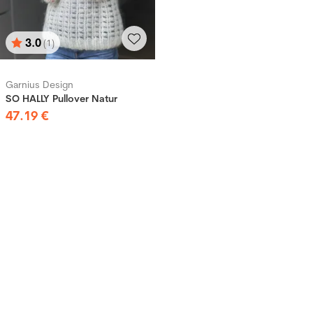
3.0
(1)
Bewertung:
von 5 Sternen
Garnius Design
SO HALLY Pullover Natur
47
.
19
€