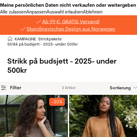
Meine persönlichen Daten nicht verkaufen oder weitergeben
Alle zulassen
Anpassen
Auswahl erlauben
Ablehnen
Ab 99 €: GRATIS Versand!
Skandinavisches Design aus Norwegen
Privat
KAMPAGNE
Strickpakete
>
>
>
Strikk på budsjett - 2025- under 500kr
Strikk på budsjett - 2025- under
500kr
Filter
Sortierung
3 Artikel
Produkte
-30%