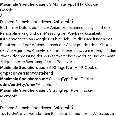
Maximale Speicherdauer
: 3 Monate
Typ
: HTTP-Cookie
Google
3
Erfahren Sie mehr über diesen Anbieter
Ein Teil der Daten, die dieser Anbieter gesammelt hat, dient der
Personalisierung und der Messung der Werbewirksamkeit.
IDE
Verwendet von Google DoubleClick, um die Handlungen des
Benutzers auf der Webseite nach der Anzeige oder dem Klicken au
der Anzeigen des Anbieters zu registrieren und zu melden, mit de
Zweck der Messung der Wirksamkeit einer Werbung und der Anze
zielgerichteter Werbung für den Benutzer.
Maximale Speicherdauer
: 400 Tage
Typ
: HTTP-Cookie
gmp\conversion#
Anstehend
Maximale Speicherdauer
: Sitzung
Typ
: Pixel-Tracker
ddm/activity/src=#
Anstehend
Maximale Speicherdauer
: Sitzung
Typ
: Pixel-Tracker
Microsoft
7
Erfahren Sie mehr über diesen Anbieter
_uetsid
Wird verwendet, um Besucher auf mehreren Websites zu