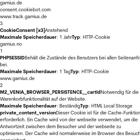
garnius.de
consent.cookiebot.com
www.track.garnius.de
3
CookieConsent [x3]
Anstehend
Maximale Speicherdauer
: 1 Jahr
Typ
: HTTP-Cookie
garnius.no
1
PHPSESSID
Behält die Zustände des Benutzers bei allen Seitenanf
bei.
Maximale Speicherdauer
: 1 Tag
Typ
: HTTP-Cookie
www.garnius.de
2
M2_VENIA_BROWSER_PERSISTENCE__cartId
Notwendig für die
Warenkorbfunktionalität auf der Website.
Maximale Speicherdauer
: Beständig
Typ
: HTML Local Storage
private_content_version
Dieser Cookie ist für die Cache-Funktio
erforderlich. Ein Cache wird von der webseite verwendet, um die
Antwortzeit zwischen dem Besucher und der webseite zu
optimieren. Der Cache wird normalerweise im Browser des Besuc