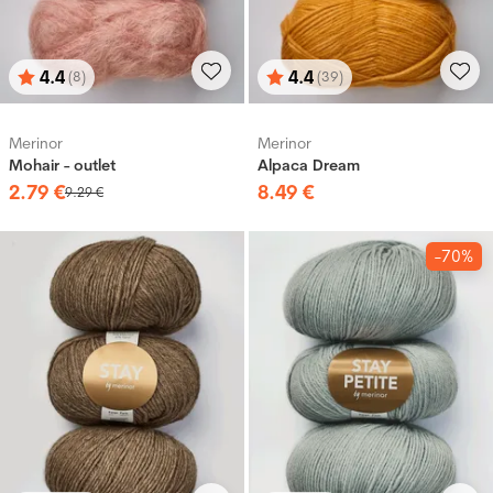
4.4
4.4
(8)
(39)
Bewertung:
von 5 Sternen
Bewertung:
von 5 Sternen
Merinor
Merinor
Mohair - outlet
Alpaca Dream
2
.
79
€
8
.
49
€
9
.
29
€
-70%