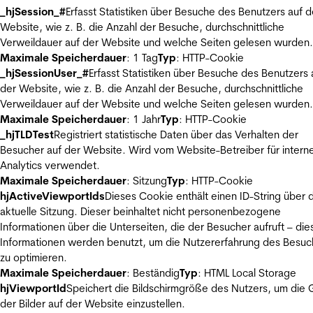
_hjSession_#
Erfasst Statistiken über Besuche des Benutzers auf d
Website, wie z. B. die Anzahl der Besuche, durchschnittliche
Verweildauer auf der Website und welche Seiten gelesen wurden.
Maximale Speicherdauer
: 1 Tag
Typ
: HTTP-Cookie
_hjSessionUser_#
Erfasst Statistiken über Besuche des Benutzers 
der Website, wie z. B. die Anzahl der Besuche, durchschnittliche
Verweildauer auf der Website und welche Seiten gelesen wurden.
Maximale Speicherdauer
: 1 Jahr
Typ
: HTTP-Cookie
_hjTLDTest
Registriert statistische Daten über das Verhalten der
Besucher auf der Website. Wird vom Website-Betreiber für intern
Analytics verwendet.
Maximale Speicherdauer
: Sitzung
Typ
: HTTP-Cookie
hjActiveViewportIds
Dieses Cookie enthält einen ID-String über 
aktuelle Sitzung. Dieser beinhaltet nicht personenbezogene
Informationen über die Unterseiten, die der Besucher aufruft – die
Informationen werden benutzt, um die Nutzererfahrung des Besuc
zu optimieren.
Maximale Speicherdauer
: Beständig
Typ
: HTML Local Storage
hjViewportId
Speichert die Bildschirmgröße des Nutzers, um die
der Bilder auf der Website einzustellen.