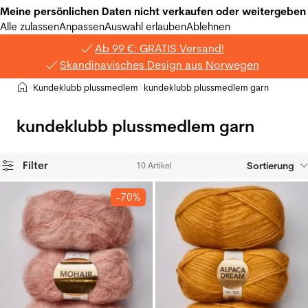
Meine persönlichen Daten nicht verkaufen oder weitergeben
Alle zulassen
Anpassen
Auswahl erlauben
Ablehnen
Ab 99 €: GRATIS Versand!
Skandinavisches Design aus Norwegen
Privat
Kundeklubb plussmedlem
kundeklubb plussmedlem garn
>
>
kundeklubb plussmedlem garn
Filter
Sortierung
10 Artikel
Produkte
-70%