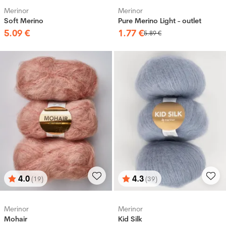
Merinor
Merinor
Soft Merino
Pure Merino Light - outlet
5
.
09
€
1
.
77
€
5
.
89
€
4.0
4.3
(19)
(39)
Bewertung:
von 5 Sternen
Bewertung:
von 5 Sternen
Merinor
Merinor
Mohair
Kid Silk