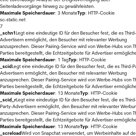
Seitenladevorgänge hinweg zu gewährleisten.
Maximale Speicherdauer
: 3 Monate
Typ
: HTTP-Cookie
sc-static.net
7
_schn1
Legt eine eindeutige ID für den Besucher fest, die es Third
Advertisern ermöglicht, den Besucher mit relevanter Werbung
anzusprechen. Dieser Pairing-Service wird von Werbe-Hubs von Th
Parties bereitgestellt, die Echtzeitgebote für Advertiser ermöglich
Maximale Speicherdauer
: 1 Tag
Typ
: HTTP-Cookie
_scid
Legt eine eindeutige ID für den Besucher fest, die es Third-P
Advertisern ermöglicht, den Besucher mit relevanter Werbung
anzusprechen. Dieser Pairing-Service wird von Werbe-Hubs von Th
Parties bereitgestellt, die Echtzeitgebote für Advertiser ermöglich
Maximale Speicherdauer
: 13 Monate
Typ
: HTTP-Cookie
_scid_r
Legt eine eindeutige ID für den Besucher fest, die es Third
Party-Advertisern ermöglicht, den Besucher mit relevanter Werbu
anzusprechen. Dieser Pairing-Service wird von Werbe-Hubs von Th
Parties bereitgestellt, die Echtzeitgebote für Advertiser ermöglich
Maximale Speicherdauer
: 13 Monate
Typ
: HTTP-Cookie
_screload
Wird von Snapchat verwendet, um Werbeinhalte auf de