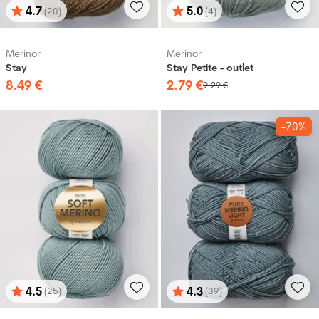
4.7
5.0
(20)
(4)
Bewertung:
von 5 Sternen
Bewertung:
von 5 Sternen
Merinor
Merinor
Stay
Stay Petite - outlet
8
.
49
€
2
.
79
€
9
.
29
€
-70%
4.5
4.3
(25)
(39)
Bewertung:
von 5 Sternen
Bewertung:
von 5 Sternen