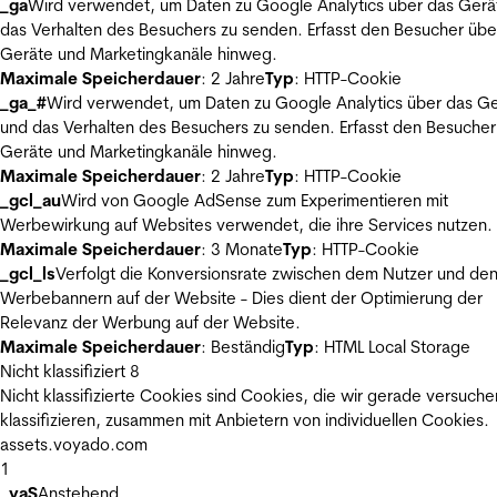
_ga
Wird verwendet, um Daten zu Google Analytics über das Gerä
das Verhalten des Besuchers zu senden. Erfasst den Besucher übe
Geräte und Marketingkanäle hinweg.
Maximale Speicherdauer
: 2 Jahre
Typ
: HTTP-Cookie
_ga_#
Wird verwendet, um Daten zu Google Analytics über das Ge
und das Verhalten des Besuchers zu senden. Erfasst den Besucher
Geräte und Marketingkanäle hinweg.
Maximale Speicherdauer
: 2 Jahre
Typ
: HTTP-Cookie
_gcl_au
Wird von Google AdSense zum Experimentieren mit
Werbewirkung auf Websites verwendet, die ihre Services nutzen.
Maximale Speicherdauer
: 3 Monate
Typ
: HTTP-Cookie
_gcl_ls
Verfolgt die Konversionsrate zwischen dem Nutzer und de
Werbebannern auf der Website - Dies dient der Optimierung der
Relevanz der Werbung auf der Website.
Maximale Speicherdauer
: Beständig
Typ
: HTML Local Storage
Nicht klassifiziert
8
Nicht klassifizierte Cookies sind Cookies, die wir gerade versuche
klassifizieren, zusammen mit Anbietern von individuellen Cookies.
assets.voyado.com
1
_vaS
Anstehend