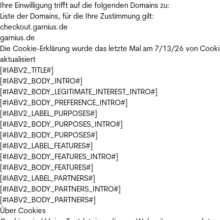
Ihre Einwilligung trifft auf die folgenden Domains zu:
Liste der Domains, für die Ihre Zustimmung gilt:
checkout.garnius.de
garnius.de
Die Cookie-Erklärung wurde das letzte Mal am 7/13/26 von
Cooki
aktualisiert
[#IABV2_TITLE#]
[#IABV2_BODY_INTRO#]
[#IABV2_BODY_LEGITIMATE_INTEREST_INTRO#]
[#IABV2_BODY_PREFERENCE_INTRO#]
[#IABV2_LABEL_PURPOSES#]
[#IABV2_BODY_PURPOSES_INTRO#]
[#IABV2_BODY_PURPOSES#]
[#IABV2_LABEL_FEATURES#]
[#IABV2_BODY_FEATURES_INTRO#]
[#IABV2_BODY_FEATURES#]
[#IABV2_LABEL_PARTNERS#]
[#IABV2_BODY_PARTNERS_INTRO#]
[#IABV2_BODY_PARTNERS#]
Über Cookies