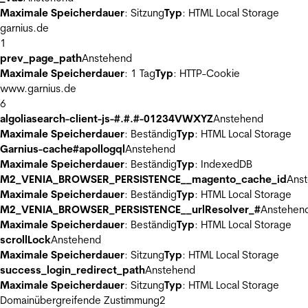
Maximale Speicherdauer
: Sitzung
Typ
: HTML Local Storage
garnius.de
1
prev_page_path
Anstehend
Maximale Speicherdauer
: 1 Tag
Typ
: HTTP-Cookie
www.garnius.de
6
algoliasearch-client-js-#.#.#-01234VWXYZ
Anstehend
Maximale Speicherdauer
: Beständig
Typ
: HTML Local Storage
Garnius-cache#apollogql
Anstehend
Maximale Speicherdauer
: Beständig
Typ
: IndexedDB
M2_VENIA_BROWSER_PERSISTENCE__magento_cache_id
Ans
Maximale Speicherdauer
: Beständig
Typ
: HTML Local Storage
M2_VENIA_BROWSER_PERSISTENCE__urlResolver_#
Anstehen
Maximale Speicherdauer
: Beständig
Typ
: HTML Local Storage
scrollLock
Anstehend
Maximale Speicherdauer
: Sitzung
Typ
: HTML Local Storage
success_login_redirect_path
Anstehend
Maximale Speicherdauer
: Sitzung
Typ
: HTML Local Storage
Domainübergreifende Zustimmung
2