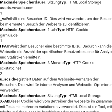
Maximale Speicherdauer
: Sitzung
Typ
: HTML Local Storage
assets.voyado.com
1
_va
Enthält eine Besucher-ID. Dies wird verwendet, um den Besuc
beim erneuten Besuch der Webseite zu identifizieren.
Maximale Speicherdauer
: 1 Jahr
Typ
: HTTP-Cookie
garnius.de
1
FPAU
Weist dem Besucher eine bestimmte ID zu. Dadurch kann die
Webseite die Anzahl der spezifischen Benutzerbesuche für Analys
und Statistiken ermitteln.
Maximale Speicherdauer
: 3 Monate
Typ
: HTTP-Cookie
sc-static.net
2
u_scsid
Registriert Daten auf dem Webseite-Verhalten der
Besucher. Dies wird für interne Analysen und Webseite-Optimieru
verwendet.
Maximale Speicherdauer
: Sitzung
Typ
: HTML Local Storage
X-AB
Dieser Cookie wird vom Betreiber der webseite im Zusamm
mit Tests mit mehreren Variationen verwendet. Dies ist ein Tool, m