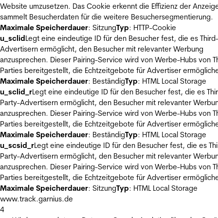
Website umzusetzen. Das Cookie erkennt die Effizienz der Anzeig
sammelt Besucherdaten für die weitere Besuchersegmentierung.
Maximale Speicherdauer
: Sitzung
Typ
: HTTP-Cookie
u_sclid
Legt eine eindeutige ID für den Besucher fest, die es Third
Advertisern ermöglicht, den Besucher mit relevanter Werbung
anzusprechen. Dieser Pairing-Service wird von Werbe-Hubs von Th
Parties bereitgestellt, die Echtzeitgebote für Advertiser ermöglich
Maximale Speicherdauer
: Beständig
Typ
: HTML Local Storage
u_sclid_r
Legt eine eindeutige ID für den Besucher fest, die es Thi
Party-Advertisern ermöglicht, den Besucher mit relevanter Werbu
anzusprechen. Dieser Pairing-Service wird von Werbe-Hubs von Th
Parties bereitgestellt, die Echtzeitgebote für Advertiser ermöglich
Maximale Speicherdauer
: Beständig
Typ
: HTML Local Storage
u_scsid_r
Legt eine eindeutige ID für den Besucher fest, die es Thi
Party-Advertisern ermöglicht, den Besucher mit relevanter Werbu
anzusprechen. Dieser Pairing-Service wird von Werbe-Hubs von Th
Parties bereitgestellt, die Echtzeitgebote für Advertiser ermöglich
Maximale Speicherdauer
: Sitzung
Typ
: HTML Local Storage
www.track.garnius.de
4