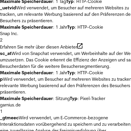
Maximale Speicherdauer
: 1 Tag
Typ
: HTTP-Cookie
_uetvid
Wird verwendet, um Besucher auf mehreren Websites zu
tracken, um relevante Werbung basierend auf den Präferenzen de
Besuchers zu präsentieren.
Maximale Speicherdauer
: 1 Jahr
Typ
: HTTP-Cookie
Snap Inc.
2
Erfahren Sie mehr über diesen Anbieter
sc_at
Wird von Snapchat verwendet, um Werbeinhalte auf der We
umzusetzen. Das Cookie erkennt die Effizienz der Anzeigen und s
Besucherdaten für die weitere Besuchersegmentierung.
Maximale Speicherdauer
: 1 Jahr
Typ
: HTTP-Cookie
p
Wird verwendet, um Besucher auf mehreren Websites zu tracke
relevante Werbung basierend auf den Präferenzen des Besuchers
präsentieren.
Maximale Speicherdauer
: Sitzung
Typ
: Pixel-Tracker
garnius.de
1
_gtmeec
Wird verwendet, um E-Commerce-bezogene
Interaktionsdaten vorübergehend zu speichern und zu verarbeiten
eine zuverlässige Analyse der Ereignisverfolgung über