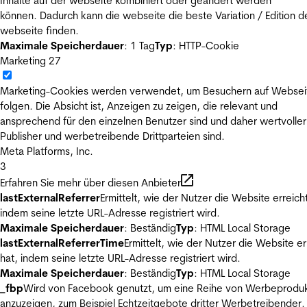
Inhalte auf der webseite kombiniert oder geändert werden
können. Dadurch kann die webseite die beste Variation / Edition d
webseite finden.
Maximale Speicherdauer
: 1 Tag
Typ
: HTTP-Cookie
Marketing
27
Marketing-Cookies werden verwendet, um Besuchern auf Websei
folgen. Die Absicht ist, Anzeigen zu zeigen, die relevant und
ansprechend für den einzelnen Benutzer sind und daher wertvoller
Publisher und werbetreibende Drittparteien sind.
Meta Platforms, Inc.
3
Erfahren Sie mehr über diesen Anbieter
lastExternalReferrer
Ermittelt, wie der Nutzer die Website erreicht
indem seine letzte URL-Adresse registriert wird.
Maximale Speicherdauer
: Beständig
Typ
: HTML Local Storage
lastExternalReferrerTime
Ermittelt, wie der Nutzer die Website er
hat, indem seine letzte URL-Adresse registriert wird.
Maximale Speicherdauer
: Beständig
Typ
: HTML Local Storage
_fbp
Wird von Facebook genutzt, um eine Reihe von Werbeprodu
anzuzeigen, zum Beispiel Echtzeitgebote dritter Werbetreibender.