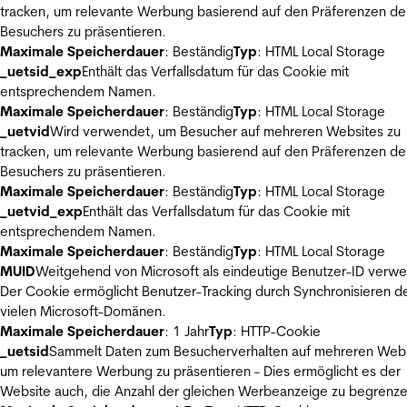
tracken, um relevante Werbung basierend auf den Präferenzen de
Besuchers zu präsentieren.
Maximale Speicherdauer
: Beständig
Typ
: HTML Local Storage
_uetsid_exp
Enthält das Verfallsdatum für das Cookie mit
entsprechendem Namen.
Maximale Speicherdauer
: Beständig
Typ
: HTML Local Storage
_uetvid
Wird verwendet, um Besucher auf mehreren Websites zu
tracken, um relevante Werbung basierend auf den Präferenzen de
Besuchers zu präsentieren.
Maximale Speicherdauer
: Beständig
Typ
: HTML Local Storage
_uetvid_exp
Enthält das Verfallsdatum für das Cookie mit
entsprechendem Namen.
Maximale Speicherdauer
: Beständig
Typ
: HTML Local Storage
MUID
Weitgehend von Microsoft als eindeutige Benutzer-ID verw
Der Cookie ermöglicht Benutzer-Tracking durch Synchronisieren de
vielen Microsoft-Domänen.
Maximale Speicherdauer
: 1 Jahr
Typ
: HTTP-Cookie
_uetsid
Sammelt Daten zum Besucherverhalten auf mehreren Webs
um relevantere Werbung zu präsentieren - Dies ermöglicht es der
Website auch, die Anzahl der gleichen Werbeanzeige zu begrenze