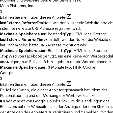
Publisher und werbetreibende Drittparteien sind.
Meta Platforms, Inc.
3
Erfahren Sie mehr über diesen Anbieter
lastExternalReferrer
Ermittelt, wie der Nutzer die Website erreicht
indem seine letzte URL-Adresse registriert wird.
Maximale Speicherdauer
: Beständig
Typ
: HTML Local Storage
lastExternalReferrerTime
Ermittelt, wie der Nutzer die Website er
hat, indem seine letzte URL-Adresse registriert wird.
Maximale Speicherdauer
: Beständig
Typ
: HTML Local Storage
_fbp
Wird von Facebook genutzt, um eine Reihe von Werbeprodu
anzuzeigen, zum Beispiel Echtzeitgebote dritter Werbetreibender.
Maximale Speicherdauer
: 3 Monate
Typ
: HTTP-Cookie
Google
3
Erfahren Sie mehr über diesen Anbieter
Ein Teil der Daten, die dieser Anbieter gesammelt hat, dient der
Personalisierung und der Messung der Werbewirksamkeit.
IDE
Verwendet von Google DoubleClick, um die Handlungen des
Benutzers auf der Webseite nach der Anzeige oder dem Klicken au
der Anzeigen des Anbieters zu registrieren und zu melden, mit de