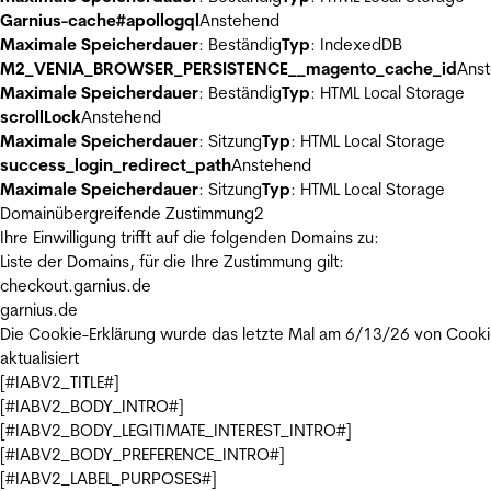
Garnius-cache#apollogql
Anstehend
Maximale Speicherdauer
: Beständig
Typ
: IndexedDB
M2_VENIA_BROWSER_PERSISTENCE__magento_cache_id
Ans
Maximale Speicherdauer
: Beständig
Typ
: HTML Local Storage
scrollLock
Anstehend
Maximale Speicherdauer
: Sitzung
Typ
: HTML Local Storage
success_login_redirect_path
Anstehend
Maximale Speicherdauer
: Sitzung
Typ
: HTML Local Storage
Domainübergreifende Zustimmung
2
Ihre Einwilligung trifft auf die folgenden Domains zu:
Liste der Domains, für die Ihre Zustimmung gilt:
checkout.garnius.de
garnius.de
Die Cookie-Erklärung wurde das letzte Mal am 6/13/26 von
Cooki
aktualisiert
[#IABV2_TITLE#]
[#IABV2_BODY_INTRO#]
[#IABV2_BODY_LEGITIMATE_INTEREST_INTRO#]
[#IABV2_BODY_PREFERENCE_INTRO#]
[#IABV2_LABEL_PURPOSES#]