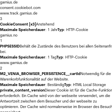
garnius.de
consent.cookiebot.com
www.track.garnius.de
3
CookieConsent [x3]
Anstehend
Maximale Speicherdauer
: 1 Jahr
Typ
: HTTP-Cookie
garnius.no
1
PHPSESSID
Behält die Zustände des Benutzers bei allen Seitenanf
bei.
Maximale Speicherdauer
: 1 Tag
Typ
: HTTP-Cookie
www.garnius.de
2
M2_VENIA_BROWSER_PERSISTENCE__cartId
Notwendig für die
Warenkorbfunktionalität auf der Website.
Maximale Speicherdauer
: Beständig
Typ
: HTML Local Storage
private_content_version
Dieser Cookie ist für die Cache-Funktio
erforderlich. Ein Cache wird von der webseite verwendet, um die
Antwortzeit zwischen dem Besucher und der webseite zu
optimieren. Der Cache wird normalerweise im Browser des Besuc