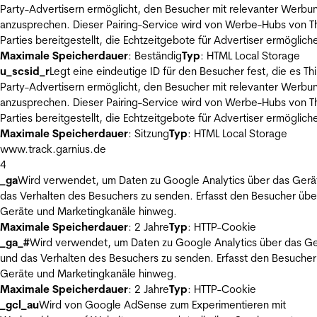
Party-Advertisern ermöglicht, den Besucher mit relevanter Werbu
anzusprechen. Dieser Pairing-Service wird von Werbe-Hubs von Th
Parties bereitgestellt, die Echtzeitgebote für Advertiser ermöglich
Maximale Speicherdauer
: Beständig
Typ
: HTML Local Storage
u_scsid_r
Legt eine eindeutige ID für den Besucher fest, die es Thi
Party-Advertisern ermöglicht, den Besucher mit relevanter Werbu
anzusprechen. Dieser Pairing-Service wird von Werbe-Hubs von Th
Parties bereitgestellt, die Echtzeitgebote für Advertiser ermöglich
Maximale Speicherdauer
: Sitzung
Typ
: HTML Local Storage
www.track.garnius.de
4
_ga
Wird verwendet, um Daten zu Google Analytics über das Gerä
das Verhalten des Besuchers zu senden. Erfasst den Besucher übe
Geräte und Marketingkanäle hinweg.
Maximale Speicherdauer
: 2 Jahre
Typ
: HTTP-Cookie
_ga_#
Wird verwendet, um Daten zu Google Analytics über das Ge
und das Verhalten des Besuchers zu senden. Erfasst den Besucher
Geräte und Marketingkanäle hinweg.
Maximale Speicherdauer
: 2 Jahre
Typ
: HTTP-Cookie
_gcl_au
Wird von Google AdSense zum Experimentieren mit