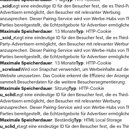
_scid
Legt eine eindeutige ID für den Besucher fest, die es Third-P
Advertisern ermöglicht, den Besucher mit relevanter Werbung
anzusprechen. Dieser Pairing-Service wird von Werbe-Hubs von Th
Parties bereitgestellt, die Echtzeitgebote für Advertiser ermöglich
Maximale Speicherdauer
: 13 Monate
Typ
: HTTP-Cookie
_scid_r
Legt eine eindeutige ID für den Besucher fest, die es Third
Party-Advertisern ermöglicht, den Besucher mit relevanter Werbu
anzusprechen. Dieser Pairing-Service wird von Werbe-Hubs von Th
Parties bereitgestellt, die Echtzeitgebote für Advertiser ermöglich
Maximale Speicherdauer
: 13 Monate
Typ
: HTTP-Cookie
_screload
Wird von Snapchat verwendet, um Werbeinhalte auf de
Website umzusetzen. Das Cookie erkennt die Effizienz der Anzeig
sammelt Besucherdaten für die weitere Besuchersegmentierung.
Maximale Speicherdauer
: Sitzung
Typ
: HTTP-Cookie
u_sclid
Legt eine eindeutige ID für den Besucher fest, die es Third
Advertisern ermöglicht, den Besucher mit relevanter Werbung
anzusprechen. Dieser Pairing-Service wird von Werbe-Hubs von Th
Parties bereitgestellt, die Echtzeitgebote für Advertiser ermöglich
Maximale Speicherdauer
: Beständig
Typ
: HTML Local Storage
u_sclid_r
Legt eine eindeutige ID für den Besucher fest, die es Thi