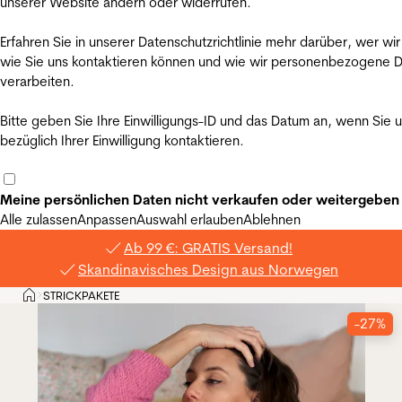
unserer Website ändern oder widerrufen.
Erfahren Sie in unserer Datenschutzrichtlinie mehr darüber, wer wir
wie Sie uns kontaktieren können und wie wir personenbezogene 
verarbeiten.
Bitte geben Sie Ihre Einwilligungs-ID und das Datum an, wenn Sie 
bezüglich Ihrer Einwilligung kontaktieren.
Meine persönlichen Daten nicht verkaufen oder weitergeben
Alle zulassen
Anpassen
Auswahl erlauben
Ablehnen
Ab 99 €: GRATIS Versand!
Skandinavisches Design aus Norwegen
Privat
STRICKPAKETE
>
-27%