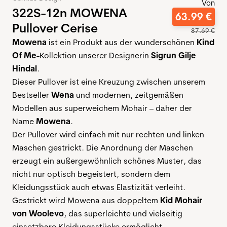
Von
322S-12n MOWENA
63
.
99
€
Pullover Cerise
87
.
69
€
Mowena
ist ein Produkt aus der wunderschönen
Kind
Of Me
-Kollektion unserer Designerin
Sigrun Gilje
Hindal
.
Dieser Pullover ist eine Kreuzung zwischen unserem
Bestseller
Wena
und modernen, zeitgemäßen
Modellen aus superweichem Mohair – daher der
Name
Mowena
.
Der Pullover wird einfach mit nur rechten und linken
Maschen gestrickt. Die Anordnung der Maschen
erzeugt ein außergewöhnlich schönes Muster, das
nicht nur optisch begeistert, sondern dem
Kleidungsstück auch etwas Elastizität verleiht.
Gestrickt wird Mowena aus doppeltem
Kid Mohair
von Woolevo
, das superleichte und vielseitig
einsetzbare Kleidungsstücke ermöglicht.