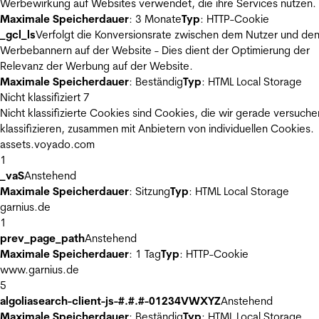
Werbewirkung auf Websites verwendet, die ihre Services nutzen.
Maximale Speicherdauer
: 3 Monate
Typ
: HTTP-Cookie
_gcl_ls
Verfolgt die Konversionsrate zwischen dem Nutzer und de
Werbebannern auf der Website - Dies dient der Optimierung der
Relevanz der Werbung auf der Website.
Maximale Speicherdauer
: Beständig
Typ
: HTML Local Storage
Nicht klassifiziert
7
Nicht klassifizierte Cookies sind Cookies, die wir gerade versuche
klassifizieren, zusammen mit Anbietern von individuellen Cookies.
assets.voyado.com
1
_vaS
Anstehend
Maximale Speicherdauer
: Sitzung
Typ
: HTML Local Storage
garnius.de
1
prev_page_path
Anstehend
Maximale Speicherdauer
: 1 Tag
Typ
: HTTP-Cookie
www.garnius.de
5
algoliasearch-client-js-#.#.#-01234VWXYZ
Anstehend
Maximale Speicherdauer
: Beständig
Typ
: HTML Local Storage