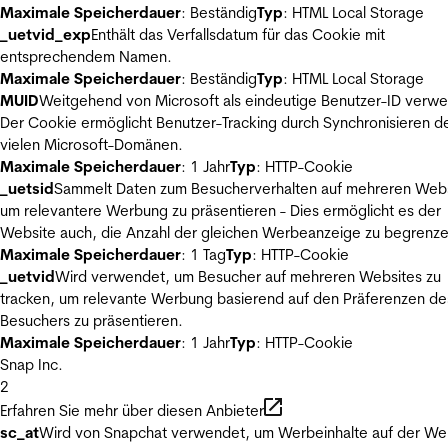
Maximale Speicherdauer
: Beständig
Typ
: HTML Local Storage
_uetvid_exp
Enthält das Verfallsdatum für das Cookie mit
entsprechendem Namen.
Maximale Speicherdauer
: Beständig
Typ
: HTML Local Storage
MUID
Weitgehend von Microsoft als eindeutige Benutzer-ID verw
Der Cookie ermöglicht Benutzer-Tracking durch Synchronisieren de
vielen Microsoft-Domänen.
Maximale Speicherdauer
: 1 Jahr
Typ
: HTTP-Cookie
_uetsid
Sammelt Daten zum Besucherverhalten auf mehreren Webs
um relevantere Werbung zu präsentieren - Dies ermöglicht es der
Website auch, die Anzahl der gleichen Werbeanzeige zu begrenze
Maximale Speicherdauer
: 1 Tag
Typ
: HTTP-Cookie
_uetvid
Wird verwendet, um Besucher auf mehreren Websites zu
tracken, um relevante Werbung basierend auf den Präferenzen de
Besuchers zu präsentieren.
Maximale Speicherdauer
: 1 Jahr
Typ
: HTTP-Cookie
Snap Inc.
2
Erfahren Sie mehr über diesen Anbieter
sc_at
Wird von Snapchat verwendet, um Werbeinhalte auf der We