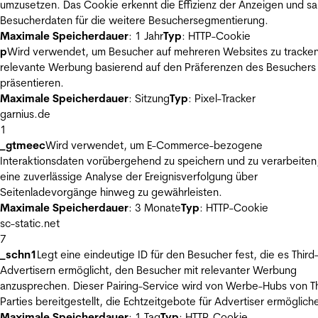
umzusetzen. Das Cookie erkennt die Effizienz der Anzeigen und s
Besucherdaten für die weitere Besuchersegmentierung.
Maximale Speicherdauer
: 1 Jahr
Typ
: HTTP-Cookie
p
Wird verwendet, um Besucher auf mehreren Websites zu tracke
relevante Werbung basierend auf den Präferenzen des Besuchers
präsentieren.
Maximale Speicherdauer
: Sitzung
Typ
: Pixel-Tracker
garnius.de
1
_gtmeec
Wird verwendet, um E-Commerce-bezogene
Interaktionsdaten vorübergehend zu speichern und zu verarbeiten
eine zuverlässige Analyse der Ereignisverfolgung über
Seitenladevorgänge hinweg zu gewährleisten.
Maximale Speicherdauer
: 3 Monate
Typ
: HTTP-Cookie
sc-static.net
7
_schn1
Legt eine eindeutige ID für den Besucher fest, die es Third
Advertisern ermöglicht, den Besucher mit relevanter Werbung
anzusprechen. Dieser Pairing-Service wird von Werbe-Hubs von Th
Parties bereitgestellt, die Echtzeitgebote für Advertiser ermöglich
Maximale Speicherdauer
: 1 Tag
Typ
: HTTP-Cookie