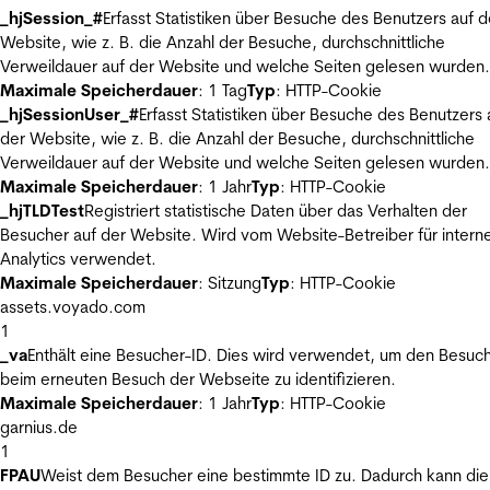
_hjSession_#
Erfasst Statistiken über Besuche des Benutzers auf d
Website, wie z. B. die Anzahl der Besuche, durchschnittliche
Verweildauer auf der Website und welche Seiten gelesen wurden.
Maximale Speicherdauer
: 1 Tag
Typ
: HTTP-Cookie
_hjSessionUser_#
Erfasst Statistiken über Besuche des Benutzers 
der Website, wie z. B. die Anzahl der Besuche, durchschnittliche
Verweildauer auf der Website und welche Seiten gelesen wurden.
Maximale Speicherdauer
: 1 Jahr
Typ
: HTTP-Cookie
_hjTLDTest
Registriert statistische Daten über das Verhalten der
Besucher auf der Website. Wird vom Website-Betreiber für intern
Analytics verwendet.
Maximale Speicherdauer
: Sitzung
Typ
: HTTP-Cookie
assets.voyado.com
1
_va
Enthält eine Besucher-ID. Dies wird verwendet, um den Besuc
beim erneuten Besuch der Webseite zu identifizieren.
Maximale Speicherdauer
: 1 Jahr
Typ
: HTTP-Cookie
garnius.de
1
FPAU
Weist dem Besucher eine bestimmte ID zu. Dadurch kann die