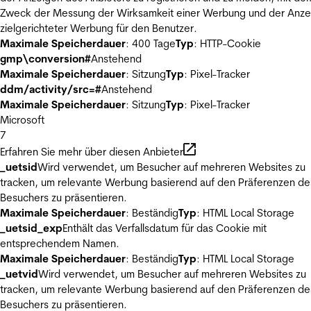
Zweck der Messung der Wirksamkeit einer Werbung und der Anze
zielgerichteter Werbung für den Benutzer.
Maximale Speicherdauer
: 400 Tage
Typ
: HTTP-Cookie
gmp\conversion#
Anstehend
Maximale Speicherdauer
: Sitzung
Typ
: Pixel-Tracker
ddm/activity/src=#
Anstehend
Maximale Speicherdauer
: Sitzung
Typ
: Pixel-Tracker
Microsoft
7
Erfahren Sie mehr über diesen Anbieter
_uetsid
Wird verwendet, um Besucher auf mehreren Websites zu
tracken, um relevante Werbung basierend auf den Präferenzen de
Besuchers zu präsentieren.
Maximale Speicherdauer
: Beständig
Typ
: HTML Local Storage
_uetsid_exp
Enthält das Verfallsdatum für das Cookie mit
entsprechendem Namen.
Maximale Speicherdauer
: Beständig
Typ
: HTML Local Storage
_uetvid
Wird verwendet, um Besucher auf mehreren Websites zu
tracken, um relevante Werbung basierend auf den Präferenzen de
Besuchers zu präsentieren.