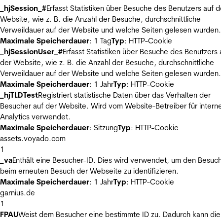
_hjSession_#
Erfasst Statistiken über Besuche des Benutzers auf d
Website, wie z. B. die Anzahl der Besuche, durchschnittliche
Verweildauer auf der Website und welche Seiten gelesen wurden.
Maximale Speicherdauer
: 1 Tag
Typ
: HTTP-Cookie
_hjSessionUser_#
Erfasst Statistiken über Besuche des Benutzers 
der Website, wie z. B. die Anzahl der Besuche, durchschnittliche
Verweildauer auf der Website und welche Seiten gelesen wurden.
Maximale Speicherdauer
: 1 Jahr
Typ
: HTTP-Cookie
_hjTLDTest
Registriert statistische Daten über das Verhalten der
Besucher auf der Website. Wird vom Website-Betreiber für intern
Analytics verwendet.
Maximale Speicherdauer
: Sitzung
Typ
: HTTP-Cookie
assets.voyado.com
1
_va
Enthält eine Besucher-ID. Dies wird verwendet, um den Besuc
beim erneuten Besuch der Webseite zu identifizieren.
Maximale Speicherdauer
: 1 Jahr
Typ
: HTTP-Cookie
garnius.de
1
FPAU
Weist dem Besucher eine bestimmte ID zu. Dadurch kann die