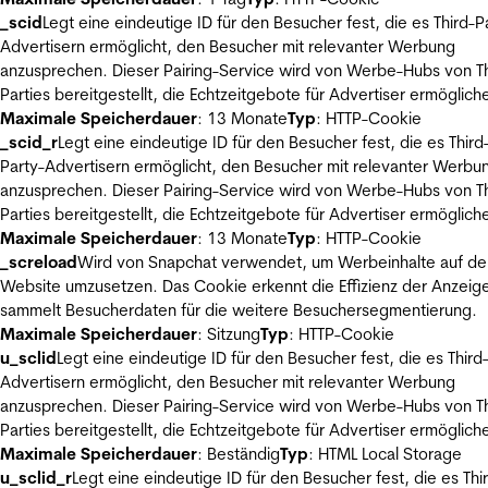
_scid
Legt eine eindeutige ID für den Besucher fest, die es Third-P
Advertisern ermöglicht, den Besucher mit relevanter Werbung
anzusprechen. Dieser Pairing-Service wird von Werbe-Hubs von Th
Parties bereitgestellt, die Echtzeitgebote für Advertiser ermöglich
Maximale Speicherdauer
: 13 Monate
Typ
: HTTP-Cookie
_scid_r
Legt eine eindeutige ID für den Besucher fest, die es Third
Party-Advertisern ermöglicht, den Besucher mit relevanter Werbu
anzusprechen. Dieser Pairing-Service wird von Werbe-Hubs von Th
Parties bereitgestellt, die Echtzeitgebote für Advertiser ermöglich
Maximale Speicherdauer
: 13 Monate
Typ
: HTTP-Cookie
_screload
Wird von Snapchat verwendet, um Werbeinhalte auf de
Website umzusetzen. Das Cookie erkennt die Effizienz der Anzeig
sammelt Besucherdaten für die weitere Besuchersegmentierung.
Maximale Speicherdauer
: Sitzung
Typ
: HTTP-Cookie
u_sclid
Legt eine eindeutige ID für den Besucher fest, die es Third
Advertisern ermöglicht, den Besucher mit relevanter Werbung
anzusprechen. Dieser Pairing-Service wird von Werbe-Hubs von Th
Parties bereitgestellt, die Echtzeitgebote für Advertiser ermöglich
Maximale Speicherdauer
: Beständig
Typ
: HTML Local Storage
u_sclid_r
Legt eine eindeutige ID für den Besucher fest, die es Thi