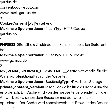
garnius.de
consent.cookiebot.com
www.track.garnius.de
3
CookieConsent [x3]
Anstehend
Maximale Speicherdauer
: 1 Jahr
Typ
: HTTP-Cookie
garnius.no
1
PHPSESSID
Behält die Zustände des Benutzers bei allen Seitenanf
bei.
Maximale Speicherdauer
: 1 Tag
Typ
: HTTP-Cookie
www.garnius.de
2
M2_VENIA_BROWSER_PERSISTENCE__cartId
Notwendig für die
Warenkorbfunktionalität auf der Website.
Maximale Speicherdauer
: Beständig
Typ
: HTML Local Storage
private_content_version
Dieser Cookie ist für die Cache-Funktio
erforderlich. Ein Cache wird von der webseite verwendet, um die
Antwortzeit zwischen dem Besucher und der webseite zu
optimieren. Der Cache wird normalerweise im Browser des Besuc