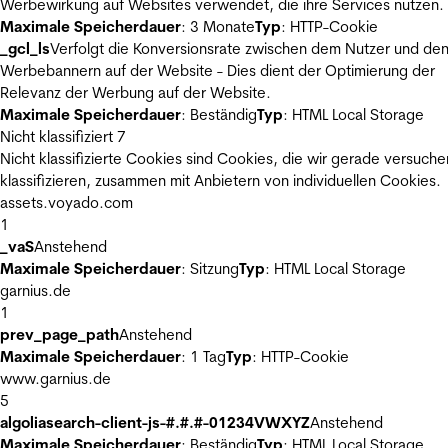
Werbewirkung auf Websites verwendet, die ihre Services nutzen.
Maximale Speicherdauer
: 3 Monate
Typ
: HTTP-Cookie
_gcl_ls
Verfolgt die Konversionsrate zwischen dem Nutzer und de
Werbebannern auf der Website - Dies dient der Optimierung der
Relevanz der Werbung auf der Website.
Maximale Speicherdauer
: Beständig
Typ
: HTML Local Storage
Nicht klassifiziert
7
Nicht klassifizierte Cookies sind Cookies, die wir gerade versuche
klassifizieren, zusammen mit Anbietern von individuellen Cookies.
assets.voyado.com
1
_vaS
Anstehend
Maximale Speicherdauer
: Sitzung
Typ
: HTML Local Storage
garnius.de
1
prev_page_path
Anstehend
Maximale Speicherdauer
: 1 Tag
Typ
: HTTP-Cookie
www.garnius.de
5
algoliasearch-client-js-#.#.#-01234VWXYZ
Anstehend
Maximale Speicherdauer
: Beständig
Typ
: HTML Local Storage