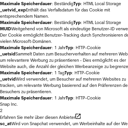
Maximale Speicherdauer
: Beständig
Typ
: HTML Local Storage
_uetvid_exp
Enthält das Verfallsdatum für das Cookie mit
entsprechendem Namen.
Maximale Speicherdauer
: Beständig
Typ
: HTML Local Storage
MUID
Weitgehend von Microsoft als eindeutige Benutzer-ID verw
Der Cookie ermöglicht Benutzer-Tracking durch Synchronisieren de
vielen Microsoft-Domänen.
Maximale Speicherdauer
: 1 Jahr
Typ
: HTTP-Cookie
_uetsid
Sammelt Daten zum Besucherverhalten auf mehreren Webs
um relevantere Werbung zu präsentieren - Dies ermöglicht es der
Website auch, die Anzahl der gleichen Werbeanzeige zu begrenze
Maximale Speicherdauer
: 1 Tag
Typ
: HTTP-Cookie
_uetvid
Wird verwendet, um Besucher auf mehreren Websites zu
tracken, um relevante Werbung basierend auf den Präferenzen de
Besuchers zu präsentieren.
Maximale Speicherdauer
: 1 Jahr
Typ
: HTTP-Cookie
Snap Inc.
2
Erfahren Sie mehr über diesen Anbieter
sc_at
Wird von Snapchat verwendet, um Werbeinhalte auf der We