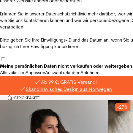
unserer Website ändern oder widerrufen.
Erfahren Sie in unserer Datenschutzrichtlinie mehr darüber, wer wir
wie Sie uns kontaktieren können und wie wir personenbezogene 
verarbeiten.
Bitte geben Sie Ihre Einwilligungs-ID und das Datum an, wenn Sie 
bezüglich Ihrer Einwilligung kontaktieren.
Meine persönlichen Daten nicht verkaufen oder weitergeben
Alle zulassen
Anpassen
Auswahl erlauben
Ablehnen
Ab 99 €: GRATIS Versand!
Skandinavisches Design aus Norwegen
Privat
STRICKPAKETE
>
-27%