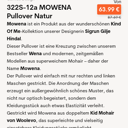
Von
322S-12a MOWENA
63
.
99
€
Pullover Natur
87
.
69
€
Mowena
ist ein Produkt aus der wunderschönen
Kind
Of Me
-Kollektion unserer Designerin
Sigrun Gilje
Hindal
.
Dieser Pullover ist eine Kreuzung zwischen unserem
Bestseller
Wena
und modernen, zeitgemäßen
Modellen aus superweichem Mohair – daher der
Name
Mowena
.
Der Pullover wird einfach mit nur rechten und linken
Maschen gestrickt. Die Anordnung der Maschen
erzeugt ein außergewöhnlich schönes Muster, das
nicht nur optisch begeistert, sondern dem
Kleidungsstück auch etwas Elastizität verleiht.
Gestrickt wird Mowena aus doppeltem
Kid Mohair
von Woolevo
, das superleichte und vielseitig
einsetzbare Kleidungsstücke ermöglicht.