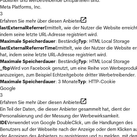
Publisher und werbetreibende Drittparteien sind.
Meta Platforms, Inc.
3
Erfahren Sie mehr über diesen Anbieter
lastExternalReferrer
Ermittelt, wie der Nutzer die Website erreicht
indem seine letzte URL-Adresse registriert wird.
Maximale Speicherdauer
: Beständig
Typ
: HTML Local Storage
lastExternalReferrerTime
Ermittelt, wie der Nutzer die Website er
hat, indem seine letzte URL-Adresse registriert wird.
Maximale Speicherdauer
: Beständig
Typ
: HTML Local Storage
_fbp
Wird von Facebook genutzt, um eine Reihe von Werbeprodu
anzuzeigen, zum Beispiel Echtzeitgebote dritter Werbetreibender.
Maximale Speicherdauer
: 3 Monate
Typ
: HTTP-Cookie
Google
3
Erfahren Sie mehr über diesen Anbieter
Ein Teil der Daten, die dieser Anbieter gesammelt hat, dient der
Personalisierung und der Messung der Werbewirksamkeit.
IDE
Verwendet von Google DoubleClick, um die Handlungen des
Benutzers auf der Webseite nach der Anzeige oder dem Klicken au
der Anzeigen des Anbieters zu registrieren und zu melden, mit de