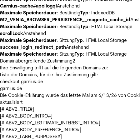
Garnius-cache#apollogql
Anstehend
Maximale Speicherdauer
: Beständig
Typ
: IndexedDB
M2_VENIA_BROWSER_PERSISTENCE__magento_cache_id
Ans
Maximale Speicherdauer
: Beständig
Typ
: HTML Local Storage
scrollLock
Anstehend
Maximale Speicherdauer
: Sitzung
Typ
: HTML Local Storage
success_login_redirect_path
Anstehend
Maximale Speicherdauer
: Sitzung
Typ
: HTML Local Storage
Domainübergreifende Zustimmung
2
Ihre Einwilligung trifft auf die folgenden Domains zu:
Liste der Domains, für die Ihre Zustimmung gilt:
checkout.garnius.de
garnius.de
Die Cookie-Erklärung wurde das letzte Mal am 6/13/26 von
Cooki
aktualisiert
[#IABV2_TITLE#]
[#IABV2_BODY_INTRO#]
[#IABV2_BODY_LEGITIMATE_INTEREST_INTRO#]
[#IABV2_BODY_PREFERENCE_INTRO#]
[#IABV2_LABEL_PURPOSES#]