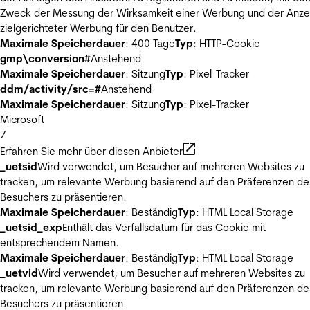
Zweck der Messung der Wirksamkeit einer Werbung und der Anze
zielgerichteter Werbung für den Benutzer.
Maximale Speicherdauer
: 400 Tage
Typ
: HTTP-Cookie
gmp\conversion#
Anstehend
Maximale Speicherdauer
: Sitzung
Typ
: Pixel-Tracker
ddm/activity/src=#
Anstehend
Maximale Speicherdauer
: Sitzung
Typ
: Pixel-Tracker
Microsoft
7
Erfahren Sie mehr über diesen Anbieter
_uetsid
Wird verwendet, um Besucher auf mehreren Websites zu
tracken, um relevante Werbung basierend auf den Präferenzen de
Besuchers zu präsentieren.
Maximale Speicherdauer
: Beständig
Typ
: HTML Local Storage
_uetsid_exp
Enthält das Verfallsdatum für das Cookie mit
entsprechendem Namen.
Maximale Speicherdauer
: Beständig
Typ
: HTML Local Storage
_uetvid
Wird verwendet, um Besucher auf mehreren Websites zu
tracken, um relevante Werbung basierend auf den Präferenzen de
Besuchers zu präsentieren.