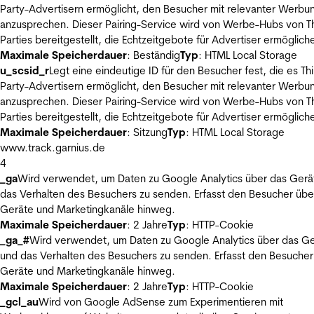
Party-Advertisern ermöglicht, den Besucher mit relevanter Werbu
anzusprechen. Dieser Pairing-Service wird von Werbe-Hubs von Th
Parties bereitgestellt, die Echtzeitgebote für Advertiser ermöglich
Maximale Speicherdauer
: Beständig
Typ
: HTML Local Storage
u_scsid_r
Legt eine eindeutige ID für den Besucher fest, die es Thi
Party-Advertisern ermöglicht, den Besucher mit relevanter Werbu
anzusprechen. Dieser Pairing-Service wird von Werbe-Hubs von Th
Parties bereitgestellt, die Echtzeitgebote für Advertiser ermöglich
Maximale Speicherdauer
: Sitzung
Typ
: HTML Local Storage
www.track.garnius.de
4
_ga
Wird verwendet, um Daten zu Google Analytics über das Gerä
das Verhalten des Besuchers zu senden. Erfasst den Besucher übe
Geräte und Marketingkanäle hinweg.
Maximale Speicherdauer
: 2 Jahre
Typ
: HTTP-Cookie
_ga_#
Wird verwendet, um Daten zu Google Analytics über das Ge
und das Verhalten des Besuchers zu senden. Erfasst den Besucher
Geräte und Marketingkanäle hinweg.
Maximale Speicherdauer
: 2 Jahre
Typ
: HTTP-Cookie
_gcl_au
Wird von Google AdSense zum Experimentieren mit