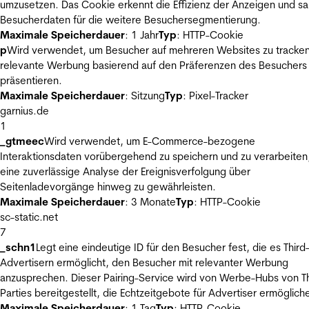
umzusetzen. Das Cookie erkennt die Effizienz der Anzeigen und s
Besucherdaten für die weitere Besuchersegmentierung.
Maximale Speicherdauer
: 1 Jahr
Typ
: HTTP-Cookie
p
Wird verwendet, um Besucher auf mehreren Websites zu tracke
relevante Werbung basierend auf den Präferenzen des Besuchers
präsentieren.
Maximale Speicherdauer
: Sitzung
Typ
: Pixel-Tracker
garnius.de
1
_gtmeec
Wird verwendet, um E-Commerce-bezogene
Interaktionsdaten vorübergehend zu speichern und zu verarbeiten
eine zuverlässige Analyse der Ereignisverfolgung über
Seitenladevorgänge hinweg zu gewährleisten.
Maximale Speicherdauer
: 3 Monate
Typ
: HTTP-Cookie
sc-static.net
7
_schn1
Legt eine eindeutige ID für den Besucher fest, die es Third
Advertisern ermöglicht, den Besucher mit relevanter Werbung
anzusprechen. Dieser Pairing-Service wird von Werbe-Hubs von Th
Parties bereitgestellt, die Echtzeitgebote für Advertiser ermöglich
Maximale Speicherdauer
: 1 Tag
Typ
: HTTP-Cookie