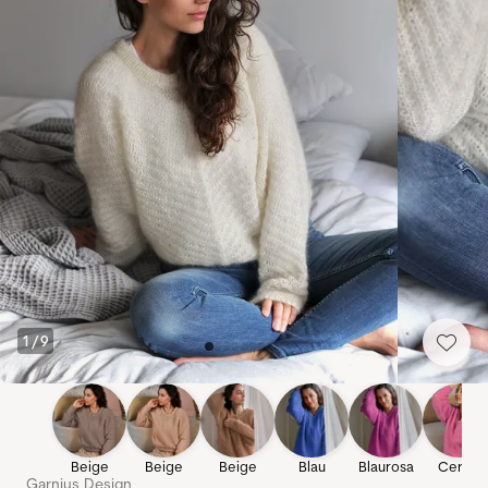
1
/
9
Beige
Beige
Beige
Blau
Blaurosa
Cerise
Garnius Design