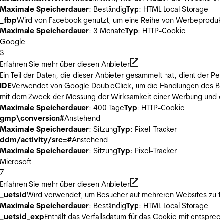
Maximale Speicherdauer
: Beständig
Typ
: HTML Local Storage
_fbp
Wird von Facebook genutzt, um eine Reihe von Werbeprodukt
Maximale Speicherdauer
: 3 Monate
Typ
: HTTP-Cookie
Google
3
Erfahren Sie mehr über diesen Anbieter
Ein Teil der Daten, die dieser Anbieter gesammelt hat, dient der
IDE
Verwendet von Google DoubleClick, um die Handlungen des Ben
mit dem Zweck der Messung der Wirksamkeit einer Werbung und de
Maximale Speicherdauer
: 400 Tage
Typ
: HTTP-Cookie
gmp\conversion#
Anstehend
Maximale Speicherdauer
: Sitzung
Typ
: Pixel-Tracker
ddm/activity/src=#
Anstehend
Maximale Speicherdauer
: Sitzung
Typ
: Pixel-Tracker
Microsoft
7
Erfahren Sie mehr über diesen Anbieter
_uetsid
Wird verwendet, um Besucher auf mehreren Websites zu t
Maximale Speicherdauer
: Beständig
Typ
: HTML Local Storage
_uetsid_exp
Enthält das Verfallsdatum für das Cookie mit entsp