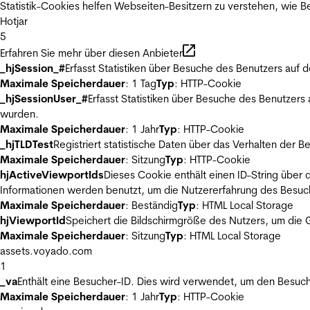
Statistik-Cookies helfen Webseiten-Besitzern zu verstehen, wie
Hotjar
5
Erfahren Sie mehr über diesen Anbieter
_hjSession_#
Erfasst Statistiken über Besuche des Benutzers auf 
Maximale Speicherdauer
: 1 Tag
Typ
: HTTP-Cookie
_hjSessionUser_#
Erfasst Statistiken über Besuche des Benutzers
wurden.
Maximale Speicherdauer
: 1 Jahr
Typ
: HTTP-Cookie
_hjTLDTest
Registriert statistische Daten über das Verhalten der 
Maximale Speicherdauer
: Sitzung
Typ
: HTTP-Cookie
hjActiveViewportIds
Dieses Cookie enthält einen ID-String über 
Informationen werden benutzt, um die Nutzererfahrung des Besuch
Maximale Speicherdauer
: Beständig
Typ
: HTML Local Storage
hjViewportId
Speichert die Bildschirmgröße des Nutzers, um die G
Maximale Speicherdauer
: Sitzung
Typ
: HTML Local Storage
assets.voyado.com
1
_va
Enthält eine Besucher-ID. Dies wird verwendet, um den Besuch
Maximale Speicherdauer
: 1 Jahr
Typ
: HTTP-Cookie