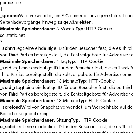
garnius.de
1
_gtmeec
Wird verwendet, um E-Commerce-bezogene Interaktionsda
Seitenladevorgänge hinweg zu gewährleisten.
Maximale Speicherdauer
: 3 Monate
Typ
: HTTP-Cookie
sc-static.net
7
_schn1
Legt eine eindeutige ID für den Besucher fest, die es Thi
von Third Parties bereitgestellt, die Echtzeitgebote für Advertiser
Maximale Speicherdauer
: 1 Tag
Typ
: HTTP-Cookie
_scid
Legt eine eindeutige ID für den Besucher fest, die es Thir
Third Parties bereitgestellt, die Echtzeitgebote für Advertiser ermö
Maximale Speicherdauer
: 13 Monate
Typ
: HTTP-Cookie
_scid_r
Legt eine eindeutige ID für den Besucher fest, die es Th
von Third Parties bereitgestellt, die Echtzeitgebote für Advertiser
Maximale Speicherdauer
: 13 Monate
Typ
: HTTP-Cookie
_screload
Wird von Snapchat verwendet, um Werbeinhalte auf der
Besuchersegmentierung.
Maximale Speicherdauer
: Sitzung
Typ
: HTTP-Cookie
u_sclid
Legt eine eindeutige ID für den Besucher fest, die es Thi