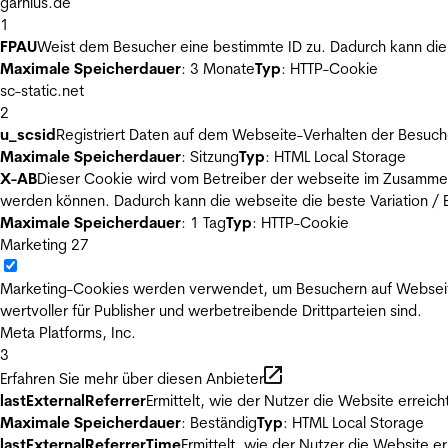
garnius.de
1
FPAU
Weist dem Besucher eine bestimmte ID zu. Dadurch kann die 
Maximale Speicherdauer
: 3 Monate
Typ
: HTTP-Cookie
sc-static.net
2
u_scsid
Registriert Daten auf dem Webseite-Verhalten der Besuch
Maximale Speicherdauer
: Sitzung
Typ
: HTML Local Storage
X-AB
Dieser Cookie wird vom Betreiber der webseite im Zusammenh
werden können. Dadurch kann die webseite die beste Variation / E
Maximale Speicherdauer
: 1 Tag
Typ
: HTTP-Cookie
Marketing
27
Marketing-Cookies werden verwendet, um Besuchern auf Webseiten 
wertvoller für Publisher und werbetreibende Drittparteien sind.
Meta Platforms, Inc.
3
Erfahren Sie mehr über diesen Anbieter
lastExternalReferrer
Ermittelt, wie der Nutzer die Website erreich
Maximale Speicherdauer
: Beständig
Typ
: HTML Local Storage
lastExternalReferrerTime
Ermittelt, wie der Nutzer die Website er