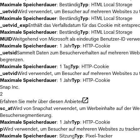
Maximale Speicherdauer
: Beständig
Typ
: HTML Local Storage
_uetvid
Wird verwendet, um Besucher auf mehreren Websites zu t
Maximale Speicherdauer
: Beständig
Typ
: HTML Local Storage
_uetvid_exp
Enthält das Verfallsdatum für das Cookie mit entsp
Maximale Speicherdauer
: Beständig
Typ
: HTML Local Storage
MUID
Weitgehend von Microsoft als eindeutige Benutzer-ID verwen
Maximale Speicherdauer
: 1 Jahr
Typ
: HTTP-Cookie
_uetsid
Sammelt Daten zum Besucherverhalten auf mehreren Websit
begrenzen.
Maximale Speicherdauer
: 1 Tag
Typ
: HTTP-Cookie
_uetvid
Wird verwendet, um Besucher auf mehreren Websites zu t
Maximale Speicherdauer
: 1 Jahr
Typ
: HTTP-Cookie
Snap Inc.
2
Erfahren Sie mehr über diesen Anbieter
sc_at
Wird von Snapchat verwendet, um Werbeinhalte auf der Webs
Besuchersegmentierung.
Maximale Speicherdauer
: 1 Jahr
Typ
: HTTP-Cookie
p
Wird verwendet, um Besucher auf mehreren Websites zu tracken
Maximale Speicherdauer
: Sitzung
Typ
: Pixel-Tracker