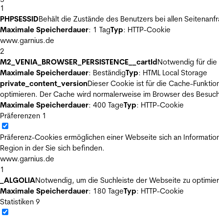
1
PHPSESSID
Behält die Zustände des Benutzers bei allen Seitenanf
Maximale Speicherdauer
: 1 Tag
Typ
: HTTP-Cookie
www.garnius.de
2
M2_VENIA_BROWSER_PERSISTENCE__cartId
Notwendig für die 
Maximale Speicherdauer
: Beständig
Typ
: HTML Local Storage
private_content_version
Dieser Cookie ist für die Cache-Funkti
optimieren. Der Cache wird normalerweise im Browser des Besuch
Maximale Speicherdauer
: 400 Tage
Typ
: HTTP-Cookie
Präferenzen
1
Präferenz-Cookies ermöglichen einer Webseite sich an Informatione
Region in der Sie sich befinden.
www.garnius.de
1
_ALGOLIA
Notwendig, um die Suchleiste der Webseite zu optimier
Maximale Speicherdauer
: 180 Tage
Typ
: HTTP-Cookie
Statistiken
9