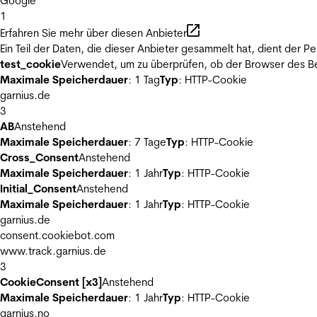
Google
1
Erfahren Sie mehr über diesen Anbieter
Ein Teil der Daten, die dieser Anbieter gesammelt hat, dient der
test_cookie
Verwendet, um zu überprüfen, ob der Browser des Be
Maximale Speicherdauer
: 1 Tag
Typ
: HTTP-Cookie
garnius.de
3
AB
Anstehend
Maximale Speicherdauer
: 7 Tage
Typ
: HTTP-Cookie
Cross_Consent
Anstehend
Maximale Speicherdauer
: 1 Jahr
Typ
: HTTP-Cookie
Initial_Consent
Anstehend
Maximale Speicherdauer
: 1 Jahr
Typ
: HTTP-Cookie
garnius.de
consent.cookiebot.com
www.track.garnius.de
3
CookieConsent [x3]
Anstehend
Maximale Speicherdauer
: 1 Jahr
Typ
: HTTP-Cookie
garnius.no