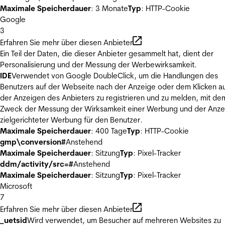
Maximale Speicherdauer
: 3 Monate
Typ
: HTTP-Cookie
Google
3
Erfahren Sie mehr über diesen Anbieter
Ein Teil der Daten, die dieser Anbieter gesammelt hat, dient der
Personalisierung und der Messung der Werbewirksamkeit.
IDE
Verwendet von Google DoubleClick, um die Handlungen des
Benutzers auf der Webseite nach der Anzeige oder dem Klicken au
der Anzeigen des Anbieters zu registrieren und zu melden, mit de
Zweck der Messung der Wirksamkeit einer Werbung und der Anze
zielgerichteter Werbung für den Benutzer.
Maximale Speicherdauer
: 400 Tage
Typ
: HTTP-Cookie
gmp\conversion#
Anstehend
Maximale Speicherdauer
: Sitzung
Typ
: Pixel-Tracker
ddm/activity/src=#
Anstehend
Maximale Speicherdauer
: Sitzung
Typ
: Pixel-Tracker
Microsoft
7
Erfahren Sie mehr über diesen Anbieter
_uetsid
Wird verwendet, um Besucher auf mehreren Websites zu