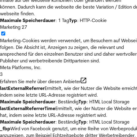
Inhalte auf der webseite kombiniert oder geändert werden
können. Dadurch kann die webseite die beste Variation / Edition d
webseite finden.
Maximale Speicherdauer
: 1 Tag
Typ
: HTTP-Cookie
Marketing
27
Marketing-Cookies werden verwendet, um Besuchern auf Websei
folgen. Die Absicht ist, Anzeigen zu zeigen, die relevant und
ansprechend für den einzelnen Benutzer sind und daher wertvoller
Publisher und werbetreibende Drittparteien sind.
Meta Platforms, Inc.
3
Erfahren Sie mehr über diesen Anbieter
lastExternalReferrer
Ermittelt, wie der Nutzer die Website erreicht
indem seine letzte URL-Adresse registriert wird.
Maximale Speicherdauer
: Beständig
Typ
: HTML Local Storage
lastExternalReferrerTime
Ermittelt, wie der Nutzer die Website er
hat, indem seine letzte URL-Adresse registriert wird.
Maximale Speicherdauer
: Beständig
Typ
: HTML Local Storage
_fbp
Wird von Facebook genutzt, um eine Reihe von Werbeprodu
anzuzeigen, zum Beispiel Echtzeitgebote dritter Werbetreibender.