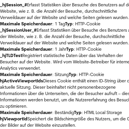
_hjSession_#
Erfasst Statistiken über Besuche des Benutzers auf d
Website, wie z. B. die Anzahl der Besuche, durchschnittliche
Verweildauer auf der Website und welche Seiten gelesen wurden.
Maximale Speicherdauer
: 1 Tag
Typ
: HTTP-Cookie
_hjSessionUser_#
Erfasst Statistiken über Besuche des Benutzers 
der Website, wie z. B. die Anzahl der Besuche, durchschnittliche
Verweildauer auf der Website und welche Seiten gelesen wurden.
Maximale Speicherdauer
: 1 Jahr
Typ
: HTTP-Cookie
_hjTLDTest
Registriert statistische Daten über das Verhalten der
Besucher auf der Website. Wird vom Website-Betreiber für intern
Analytics verwendet.
Maximale Speicherdauer
: Sitzung
Typ
: HTTP-Cookie
hjActiveViewportIds
Dieses Cookie enthält einen ID-String über 
aktuelle Sitzung. Dieser beinhaltet nicht personenbezogene
Informationen über die Unterseiten, die der Besucher aufruft – die
Informationen werden benutzt, um die Nutzererfahrung des Besuc
zu optimieren.
Maximale Speicherdauer
: Beständig
Typ
: HTML Local Storage
hjViewportId
Speichert die Bildschirmgröße des Nutzers, um die
der Bilder auf der Website einzustellen.