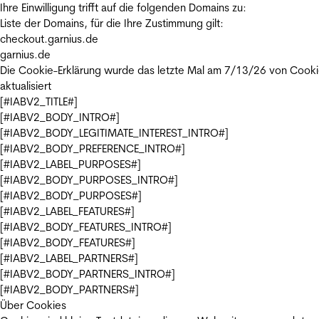
Ihre Einwilligung trifft auf die folgenden Domains zu:
Liste der Domains, für die Ihre Zustimmung gilt:
checkout.garnius.de
garnius.de
Die Cookie-Erklärung wurde das letzte Mal am 7/13/26 von
Cooki
aktualisiert
[#IABV2_TITLE#]
[#IABV2_BODY_INTRO#]
[#IABV2_BODY_LEGITIMATE_INTEREST_INTRO#]
[#IABV2_BODY_PREFERENCE_INTRO#]
[#IABV2_LABEL_PURPOSES#]
[#IABV2_BODY_PURPOSES_INTRO#]
[#IABV2_BODY_PURPOSES#]
[#IABV2_LABEL_FEATURES#]
[#IABV2_BODY_FEATURES_INTRO#]
[#IABV2_BODY_FEATURES#]
[#IABV2_LABEL_PARTNERS#]
[#IABV2_BODY_PARTNERS_INTRO#]
[#IABV2_BODY_PARTNERS#]
Über Cookies