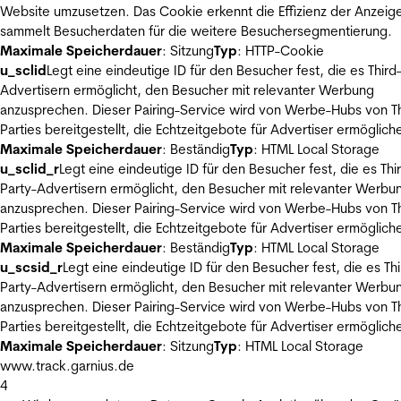
Website umzusetzen. Das Cookie erkennt die Effizienz der Anzeig
sammelt Besucherdaten für die weitere Besuchersegmentierung.
Maximale Speicherdauer
: Sitzung
Typ
: HTTP-Cookie
u_sclid
Legt eine eindeutige ID für den Besucher fest, die es Third
Advertisern ermöglicht, den Besucher mit relevanter Werbung
anzusprechen. Dieser Pairing-Service wird von Werbe-Hubs von Th
Parties bereitgestellt, die Echtzeitgebote für Advertiser ermöglich
Maximale Speicherdauer
: Beständig
Typ
: HTML Local Storage
u_sclid_r
Legt eine eindeutige ID für den Besucher fest, die es Thi
Party-Advertisern ermöglicht, den Besucher mit relevanter Werbu
anzusprechen. Dieser Pairing-Service wird von Werbe-Hubs von Th
Parties bereitgestellt, die Echtzeitgebote für Advertiser ermöglich
Maximale Speicherdauer
: Beständig
Typ
: HTML Local Storage
u_scsid_r
Legt eine eindeutige ID für den Besucher fest, die es Thi
Party-Advertisern ermöglicht, den Besucher mit relevanter Werbu
anzusprechen. Dieser Pairing-Service wird von Werbe-Hubs von Th
Parties bereitgestellt, die Echtzeitgebote für Advertiser ermöglich
Maximale Speicherdauer
: Sitzung
Typ
: HTML Local Storage
www.track.garnius.de
4