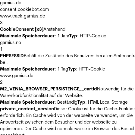
garnius.de
consent.cookiebot.com
www.track.garnius.de
3
CookieConsent [x3]
Anstehend
Maximale Speicherdauer
: 1 Jahr
Typ
: HTTP-Cookie
garnius.no
1
PHPSESSID
Behält die Zustände des Benutzers bei allen Seitenanf
bei.
Maximale Speicherdauer
: 1 Tag
Typ
: HTTP-Cookie
www.garnius.de
2
M2_VENIA_BROWSER_PERSISTENCE__cartId
Notwendig für die
Warenkorbfunktionalität auf der Website.
Maximale Speicherdauer
: Beständig
Typ
: HTML Local Storage
private_content_version
Dieser Cookie ist für die Cache-Funktio
erforderlich. Ein Cache wird von der webseite verwendet, um die
Antwortzeit zwischen dem Besucher und der webseite zu
optimieren. Der Cache wird normalerweise im Browser des Besuc