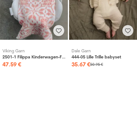
Viking Garn
Dale Garn
2501-1 Filippa Kinderwagen-Fußsack
444-05 Lille Trille babyset
47
.
59
€
35
.
67
€
50
.
95
€