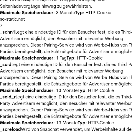
Seitenladevorgänge hinweg zu gewährleisten.
Maximale Speicherdauer
: 3 Monate
Typ
: HTTP-Cookie
sc-static.net
7
_schn1
Legt eine eindeutige ID für den Besucher fest, die es Third
Advertisern ermöglicht, den Besucher mit relevanter Werbung
anzusprechen. Dieser Pairing-Service wird von Werbe-Hubs von Th
Parties bereitgestellt, die Echtzeitgebote für Advertiser ermöglich
Maximale Speicherdauer
: 1 Tag
Typ
: HTTP-Cookie
_scid
Legt eine eindeutige ID für den Besucher fest, die es Third-P
Advertisern ermöglicht, den Besucher mit relevanter Werbung
anzusprechen. Dieser Pairing-Service wird von Werbe-Hubs von Th
Parties bereitgestellt, die Echtzeitgebote für Advertiser ermöglich
Maximale Speicherdauer
: 13 Monate
Typ
: HTTP-Cookie
_scid_r
Legt eine eindeutige ID für den Besucher fest, die es Third
Party-Advertisern ermöglicht, den Besucher mit relevanter Werbu
anzusprechen. Dieser Pairing-Service wird von Werbe-Hubs von Th
Parties bereitgestellt, die Echtzeitgebote für Advertiser ermöglich
Maximale Speicherdauer
: 13 Monate
Typ
: HTTP-Cookie
_screload
Wird von Snapchat verwendet, um Werbeinhalte auf de