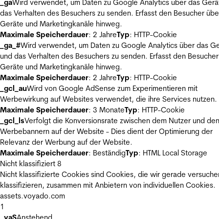
_ga
Wird verwendet, um Daten zu Google Analytics über das Gerä
das Verhalten des Besuchers zu senden. Erfasst den Besucher übe
Geräte und Marketingkanäle hinweg.
Maximale Speicherdauer
: 2 Jahre
Typ
: HTTP-Cookie
_ga_#
Wird verwendet, um Daten zu Google Analytics über das Ge
und das Verhalten des Besuchers zu senden. Erfasst den Besucher
Geräte und Marketingkanäle hinweg.
Maximale Speicherdauer
: 2 Jahre
Typ
: HTTP-Cookie
_gcl_au
Wird von Google AdSense zum Experimentieren mit
Werbewirkung auf Websites verwendet, die ihre Services nutzen.
Maximale Speicherdauer
: 3 Monate
Typ
: HTTP-Cookie
_gcl_ls
Verfolgt die Konversionsrate zwischen dem Nutzer und de
Werbebannern auf der Website - Dies dient der Optimierung der
Relevanz der Werbung auf der Website.
Maximale Speicherdauer
: Beständig
Typ
: HTML Local Storage
Nicht klassifiziert
8
Nicht klassifizierte Cookies sind Cookies, die wir gerade versuche
klassifizieren, zusammen mit Anbietern von individuellen Cookies.
assets.voyado.com
1
_vaS
Anstehend