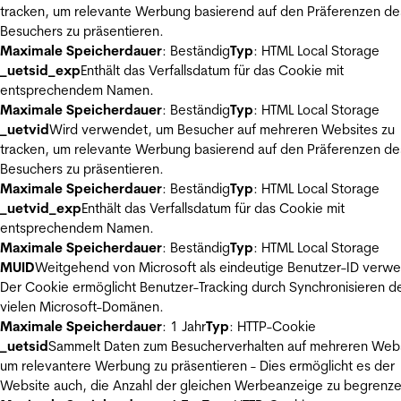
tracken, um relevante Werbung basierend auf den Präferenzen de
Besuchers zu präsentieren.
Maximale Speicherdauer
: Beständig
Typ
: HTML Local Storage
_uetsid_exp
Enthält das Verfallsdatum für das Cookie mit
entsprechendem Namen.
Maximale Speicherdauer
: Beständig
Typ
: HTML Local Storage
_uetvid
Wird verwendet, um Besucher auf mehreren Websites zu
tracken, um relevante Werbung basierend auf den Präferenzen de
Besuchers zu präsentieren.
Maximale Speicherdauer
: Beständig
Typ
: HTML Local Storage
_uetvid_exp
Enthält das Verfallsdatum für das Cookie mit
entsprechendem Namen.
Maximale Speicherdauer
: Beständig
Typ
: HTML Local Storage
MUID
Weitgehend von Microsoft als eindeutige Benutzer-ID verw
Der Cookie ermöglicht Benutzer-Tracking durch Synchronisieren de
vielen Microsoft-Domänen.
Maximale Speicherdauer
: 1 Jahr
Typ
: HTTP-Cookie
_uetsid
Sammelt Daten zum Besucherverhalten auf mehreren Webs
um relevantere Werbung zu präsentieren - Dies ermöglicht es der
Website auch, die Anzahl der gleichen Werbeanzeige zu begrenze