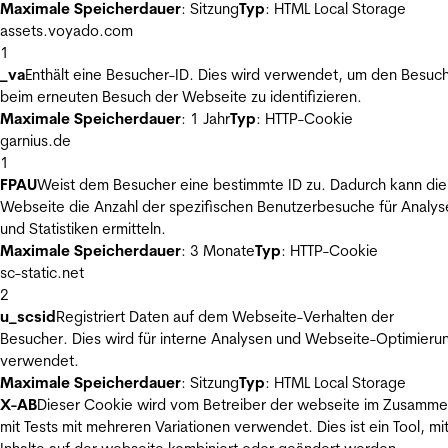
Maximale Speicherdauer
: Sitzung
Typ
: HTML Local Storage
assets.voyado.com
1
_va
Enthält eine Besucher-ID. Dies wird verwendet, um den Besuc
beim erneuten Besuch der Webseite zu identifizieren.
Maximale Speicherdauer
: 1 Jahr
Typ
: HTTP-Cookie
garnius.de
1
FPAU
Weist dem Besucher eine bestimmte ID zu. Dadurch kann die
Webseite die Anzahl der spezifischen Benutzerbesuche für Analys
und Statistiken ermitteln.
Maximale Speicherdauer
: 3 Monate
Typ
: HTTP-Cookie
sc-static.net
2
u_scsid
Registriert Daten auf dem Webseite-Verhalten der
Besucher. Dies wird für interne Analysen und Webseite-Optimieru
verwendet.
Maximale Speicherdauer
: Sitzung
Typ
: HTML Local Storage
X-AB
Dieser Cookie wird vom Betreiber der webseite im Zusamm
mit Tests mit mehreren Variationen verwendet. Dies ist ein Tool, m