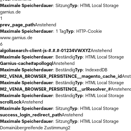
Maximale Speicherdauer
: Sitzung
Typ
: HTML Local Storage
garnius.de
1
prev_page_path
Anstehend
Maximale Speicherdauer
: 1 Tag
Typ
: HTTP-Cookie
www.garnius.de
6
algoliasearch-client-js-#.#.#-01234VWXYZ
Anstehend
Maximale Speicherdauer
: Beständig
Typ
: HTML Local Storage
Garnius-cache#apollogql
Anstehend
Maximale Speicherdauer
: Beständig
Typ
: IndexedDB
M2_VENIA_BROWSER_PERSISTENCE__magento_cache_id
Ans
Maximale Speicherdauer
: Beständig
Typ
: HTML Local Storage
M2_VENIA_BROWSER_PERSISTENCE__urlResolver_#
Anstehen
Maximale Speicherdauer
: Beständig
Typ
: HTML Local Storage
scrollLock
Anstehend
Maximale Speicherdauer
: Sitzung
Typ
: HTML Local Storage
success_login_redirect_path
Anstehend
Maximale Speicherdauer
: Sitzung
Typ
: HTML Local Storage
Domainübergreifende Zustimmung
2