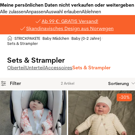
Meine persönlichen Daten nicht verkaufen oder weitergeben
Alle zulassen
Anpassen
Auswahl erlauben
Ablehnen
Ab 99 €: GRATIS Versand!
Skandinavisches Design aus Norwegen
Privat
STRICKPAKETE
Baby Mädchen
Baby (0-2 Jahre)
>
>
>
>
Sets & Strampler
Sets & Strampler
Oberteil
Unterteil
Accessoires
Sets & Strampler
Filter
Sortierung
2 Artikel
Produkte
-30%