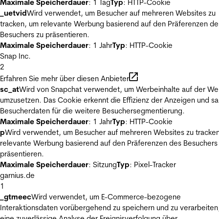
Maximale Speicherdauer
: 1 Tag
Typ
: HTTP-Cookie
_uetvid
Wird verwendet, um Besucher auf mehreren Websites zu
tracken, um relevante Werbung basierend auf den Präferenzen de
Besuchers zu präsentieren.
Maximale Speicherdauer
: 1 Jahr
Typ
: HTTP-Cookie
Snap Inc.
2
Erfahren Sie mehr über diesen Anbieter
sc_at
Wird von Snapchat verwendet, um Werbeinhalte auf der We
umzusetzen. Das Cookie erkennt die Effizienz der Anzeigen und s
Besucherdaten für die weitere Besuchersegmentierung.
Maximale Speicherdauer
: 1 Jahr
Typ
: HTTP-Cookie
p
Wird verwendet, um Besucher auf mehreren Websites zu tracke
relevante Werbung basierend auf den Präferenzen des Besuchers
präsentieren.
Maximale Speicherdauer
: Sitzung
Typ
: Pixel-Tracker
garnius.de
1
_gtmeec
Wird verwendet, um E-Commerce-bezogene
Interaktionsdaten vorübergehend zu speichern und zu verarbeiten
eine zuverlässige Analyse der Ereignisverfolgung über