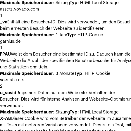
Maximale Speicherdauer
: Sitzung
Typ
: HTML Local Storage
assets.voyado.com
1
_va
Enthält eine Besucher-ID. Dies wird verwendet, um den Besuc
beim erneuten Besuch der Webseite zu identifizieren.
Maximale Speicherdauer
: 1 Jahr
Typ
: HTTP-Cookie
garnius.de
1
FPAU
Weist dem Besucher eine bestimmte ID zu. Dadurch kann die
Webseite die Anzahl der spezifischen Benutzerbesuche für Analys
und Statistiken ermitteln.
Maximale Speicherdauer
: 3 Monate
Typ
: HTTP-Cookie
sc-static.net
2
u_scsid
Registriert Daten auf dem Webseite-Verhalten der
Besucher. Dies wird für interne Analysen und Webseite-Optimieru
verwendet.
Maximale Speicherdauer
: Sitzung
Typ
: HTML Local Storage
X-AB
Dieser Cookie wird vom Betreiber der webseite im Zusamm
mit Tests mit mehreren Variationen verwendet. Dies ist ein Tool, m