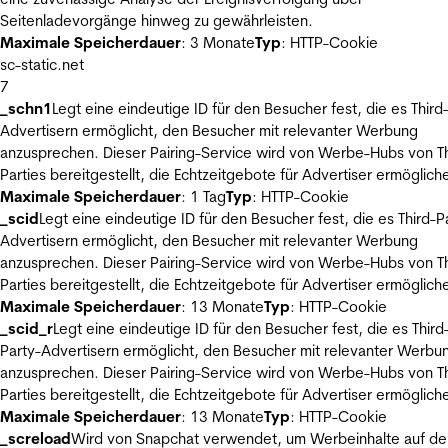
Seitenladevorgänge hinweg zu gewährleisten.
Maximale Speicherdauer
: 3 Monate
Typ
: HTTP-Cookie
sc-static.net
7
_schn1
Legt eine eindeutige ID für den Besucher fest, die es Third
Advertisern ermöglicht, den Besucher mit relevanter Werbung
anzusprechen. Dieser Pairing-Service wird von Werbe-Hubs von Th
Parties bereitgestellt, die Echtzeitgebote für Advertiser ermöglich
Maximale Speicherdauer
: 1 Tag
Typ
: HTTP-Cookie
_scid
Legt eine eindeutige ID für den Besucher fest, die es Third-P
Advertisern ermöglicht, den Besucher mit relevanter Werbung
anzusprechen. Dieser Pairing-Service wird von Werbe-Hubs von Th
Parties bereitgestellt, die Echtzeitgebote für Advertiser ermöglich
Maximale Speicherdauer
: 13 Monate
Typ
: HTTP-Cookie
_scid_r
Legt eine eindeutige ID für den Besucher fest, die es Third
Party-Advertisern ermöglicht, den Besucher mit relevanter Werbu
anzusprechen. Dieser Pairing-Service wird von Werbe-Hubs von Th
Parties bereitgestellt, die Echtzeitgebote für Advertiser ermöglich
Maximale Speicherdauer
: 13 Monate
Typ
: HTTP-Cookie
_screload
Wird von Snapchat verwendet, um Werbeinhalte auf de