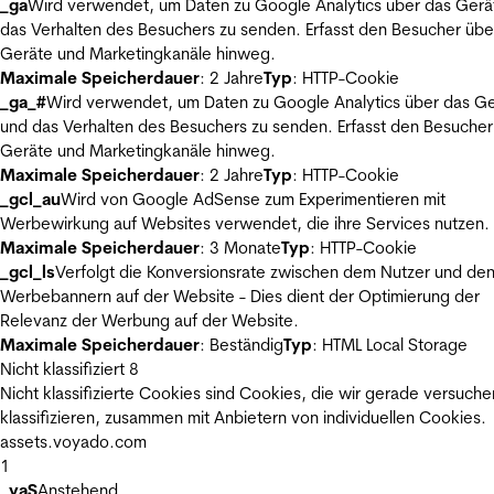
_ga
Wird verwendet, um Daten zu Google Analytics über das Gerä
das Verhalten des Besuchers zu senden. Erfasst den Besucher übe
Geräte und Marketingkanäle hinweg.
Maximale Speicherdauer
: 2 Jahre
Typ
: HTTP-Cookie
_ga_#
Wird verwendet, um Daten zu Google Analytics über das Ge
und das Verhalten des Besuchers zu senden. Erfasst den Besucher
Geräte und Marketingkanäle hinweg.
Maximale Speicherdauer
: 2 Jahre
Typ
: HTTP-Cookie
_gcl_au
Wird von Google AdSense zum Experimentieren mit
Werbewirkung auf Websites verwendet, die ihre Services nutzen.
Maximale Speicherdauer
: 3 Monate
Typ
: HTTP-Cookie
_gcl_ls
Verfolgt die Konversionsrate zwischen dem Nutzer und de
Werbebannern auf der Website - Dies dient der Optimierung der
Relevanz der Werbung auf der Website.
Maximale Speicherdauer
: Beständig
Typ
: HTML Local Storage
Nicht klassifiziert
8
Nicht klassifizierte Cookies sind Cookies, die wir gerade versuche
klassifizieren, zusammen mit Anbietern von individuellen Cookies.
assets.voyado.com
1
_vaS
Anstehend