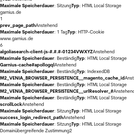
Maximale Speicherdauer
: Sitzung
Typ
: HTML Local Storage
garnius.de
1
prev_page_path
Anstehend
Maximale Speicherdauer
: 1 Tag
Typ
: HTTP-Cookie
www.garnius.de
6
algoliasearch-client-js-#.#.#-01234VWXYZ
Anstehend
Maximale Speicherdauer
: Beständig
Typ
: HTML Local Storage
Garnius-cache#apollogql
Anstehend
Maximale Speicherdauer
: Beständig
Typ
: IndexedDB
M2_VENIA_BROWSER_PERSISTENCE__magento_cache_id
Ans
Maximale Speicherdauer
: Beständig
Typ
: HTML Local Storage
M2_VENIA_BROWSER_PERSISTENCE__urlResolver_#
Anstehen
Maximale Speicherdauer
: Beständig
Typ
: HTML Local Storage
scrollLock
Anstehend
Maximale Speicherdauer
: Sitzung
Typ
: HTML Local Storage
success_login_redirect_path
Anstehend
Maximale Speicherdauer
: Sitzung
Typ
: HTML Local Storage
Domainübergreifende Zustimmung
2