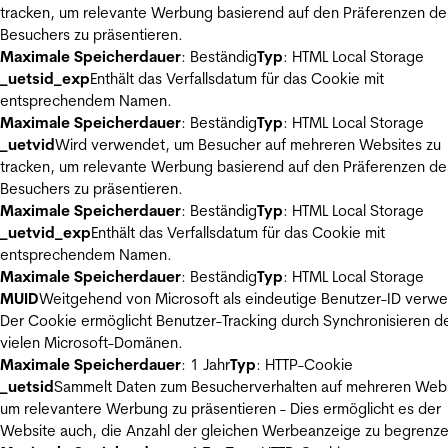
tracken, um relevante Werbung basierend auf den Präferenzen de
Besuchers zu präsentieren.
Maximale Speicherdauer
: Beständig
Typ
: HTML Local Storage
_uetsid_exp
Enthält das Verfallsdatum für das Cookie mit
entsprechendem Namen.
Maximale Speicherdauer
: Beständig
Typ
: HTML Local Storage
_uetvid
Wird verwendet, um Besucher auf mehreren Websites zu
tracken, um relevante Werbung basierend auf den Präferenzen de
Besuchers zu präsentieren.
Maximale Speicherdauer
: Beständig
Typ
: HTML Local Storage
_uetvid_exp
Enthält das Verfallsdatum für das Cookie mit
entsprechendem Namen.
Maximale Speicherdauer
: Beständig
Typ
: HTML Local Storage
MUID
Weitgehend von Microsoft als eindeutige Benutzer-ID verw
Der Cookie ermöglicht Benutzer-Tracking durch Synchronisieren de
vielen Microsoft-Domänen.
Maximale Speicherdauer
: 1 Jahr
Typ
: HTTP-Cookie
_uetsid
Sammelt Daten zum Besucherverhalten auf mehreren Webs
um relevantere Werbung zu präsentieren - Dies ermöglicht es der
Website auch, die Anzahl der gleichen Werbeanzeige zu begrenze