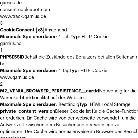
garnius.de
consent.cookiebot.com
www.track.garnius.de
3
CookieConsent [x3]
Anstehend
Maximale Speicherdauer
: 1 Jahr
Typ
: HTTP-Cookie
garnius.no
1
PHPSESSID
Behält die Zustände des Benutzers bei allen Seitenanf
bei.
Maximale Speicherdauer
: 1 Tag
Typ
: HTTP-Cookie
www.garnius.de
2
M2_VENIA_BROWSER_PERSISTENCE__cartId
Notwendig für die
Warenkorbfunktionalität auf der Website.
Maximale Speicherdauer
: Beständig
Typ
: HTML Local Storage
private_content_version
Dieser Cookie ist für die Cache-Funktio
erforderlich. Ein Cache wird von der webseite verwendet, um die
Antwortzeit zwischen dem Besucher und der webseite zu
optimieren. Der Cache wird normalerweise im Browser des Besuc