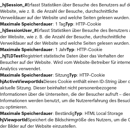
_hjSession_#
Erfasst Statistiken über Besuche des Benutzers auf d
Website, wie z. B. die Anzahl der Besuche, durchschnittliche
Verweildauer auf der Website und welche Seiten gelesen wurden.
Maximale Speicherdauer
: 1 Tag
Typ
: HTTP-Cookie
_hjSessionUser_#
Erfasst Statistiken über Besuche des Benutzers 
der Website, wie z. B. die Anzahl der Besuche, durchschnittliche
Verweildauer auf der Website und welche Seiten gelesen wurden.
Maximale Speicherdauer
: 1 Jahr
Typ
: HTTP-Cookie
_hjTLDTest
Registriert statistische Daten über das Verhalten der
Besucher auf der Website. Wird vom Website-Betreiber für intern
Analytics verwendet.
Maximale Speicherdauer
: Sitzung
Typ
: HTTP-Cookie
hjActiveViewportIds
Dieses Cookie enthält einen ID-String über 
aktuelle Sitzung. Dieser beinhaltet nicht personenbezogene
Informationen über die Unterseiten, die der Besucher aufruft – die
Informationen werden benutzt, um die Nutzererfahrung des Besuc
zu optimieren.
Maximale Speicherdauer
: Beständig
Typ
: HTML Local Storage
hjViewportId
Speichert die Bildschirmgröße des Nutzers, um die
der Bilder auf der Website einzustellen.