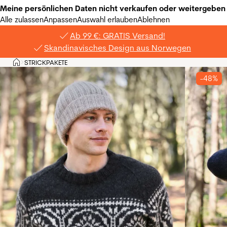
Meine persönlichen Daten nicht verkaufen oder weitergeben
Alle zulassen
Anpassen
Auswahl erlauben
Ablehnen
Ab 99 €: GRATIS Versand!
Skandinavisches Design aus Norwegen
Privat
STRICKPAKETE
>
-48%