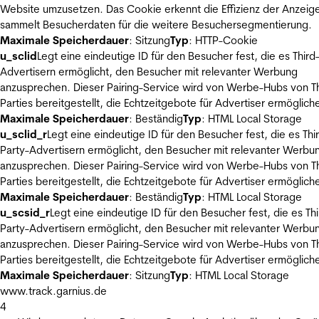
Website umzusetzen. Das Cookie erkennt die Effizienz der Anzeig
sammelt Besucherdaten für die weitere Besuchersegmentierung.
Maximale Speicherdauer
: Sitzung
Typ
: HTTP-Cookie
u_sclid
Legt eine eindeutige ID für den Besucher fest, die es Third
Advertisern ermöglicht, den Besucher mit relevanter Werbung
anzusprechen. Dieser Pairing-Service wird von Werbe-Hubs von Th
Parties bereitgestellt, die Echtzeitgebote für Advertiser ermöglich
Maximale Speicherdauer
: Beständig
Typ
: HTML Local Storage
u_sclid_r
Legt eine eindeutige ID für den Besucher fest, die es Thi
Party-Advertisern ermöglicht, den Besucher mit relevanter Werbu
anzusprechen. Dieser Pairing-Service wird von Werbe-Hubs von Th
Parties bereitgestellt, die Echtzeitgebote für Advertiser ermöglich
Maximale Speicherdauer
: Beständig
Typ
: HTML Local Storage
u_scsid_r
Legt eine eindeutige ID für den Besucher fest, die es Thi
Party-Advertisern ermöglicht, den Besucher mit relevanter Werbu
anzusprechen. Dieser Pairing-Service wird von Werbe-Hubs von Th
Parties bereitgestellt, die Echtzeitgebote für Advertiser ermöglich
Maximale Speicherdauer
: Sitzung
Typ
: HTML Local Storage
www.track.garnius.de
4