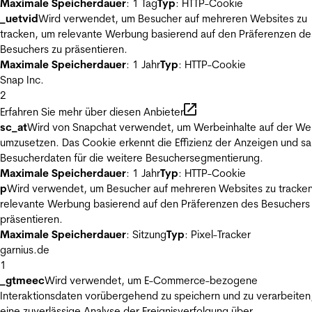
Maximale Speicherdauer
: 1 Tag
Typ
: HTTP-Cookie
_uetvid
Wird verwendet, um Besucher auf mehreren Websites zu
tracken, um relevante Werbung basierend auf den Präferenzen de
Besuchers zu präsentieren.
Maximale Speicherdauer
: 1 Jahr
Typ
: HTTP-Cookie
Snap Inc.
2
Erfahren Sie mehr über diesen Anbieter
sc_at
Wird von Snapchat verwendet, um Werbeinhalte auf der We
umzusetzen. Das Cookie erkennt die Effizienz der Anzeigen und s
Besucherdaten für die weitere Besuchersegmentierung.
Maximale Speicherdauer
: 1 Jahr
Typ
: HTTP-Cookie
p
Wird verwendet, um Besucher auf mehreren Websites zu tracke
relevante Werbung basierend auf den Präferenzen des Besuchers
präsentieren.
Maximale Speicherdauer
: Sitzung
Typ
: Pixel-Tracker
garnius.de
1
_gtmeec
Wird verwendet, um E-Commerce-bezogene
Interaktionsdaten vorübergehend zu speichern und zu verarbeiten
eine zuverlässige Analyse der Ereignisverfolgung über