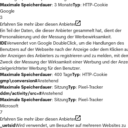
Maximale Speicherdauer
: 3 Monate
Typ
: HTTP-Cookie
Google
3
Erfahren Sie mehr über diesen Anbieter
Ein Teil der Daten, die dieser Anbieter gesammelt hat, dient der
Personalisierung und der Messung der Werbewirksamkeit.
IDE
Verwendet von Google DoubleClick, um die Handlungen des
Benutzers auf der Webseite nach der Anzeige oder dem Klicken au
der Anzeigen des Anbieters zu registrieren und zu melden, mit de
Zweck der Messung der Wirksamkeit einer Werbung und der Anze
zielgerichteter Werbung für den Benutzer.
Maximale Speicherdauer
: 400 Tage
Typ
: HTTP-Cookie
gmp\conversion#
Anstehend
Maximale Speicherdauer
: Sitzung
Typ
: Pixel-Tracker
ddm/activity/src=#
Anstehend
Maximale Speicherdauer
: Sitzung
Typ
: Pixel-Tracker
Microsoft
7
Erfahren Sie mehr über diesen Anbieter
_uetsid
Wird verwendet, um Besucher auf mehreren Websites zu