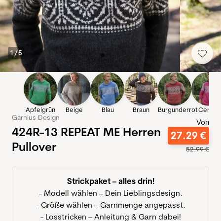
1
/
5
Apfelgrün
Beige
Blau
Braun
Burgunderrot
Cerise
Garnius Design
Von
424R-13 REPEAT ME Herren
27
.
29
€
Pullover
52
.
99
€
Strickpaket – alles drin!
- Modell wählen – Dein Lieblingsdesign.
- Größe wählen – Garnmenge angepasst.
- Losstricken – Anleitung & Garn dabei!