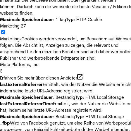
Inhalte auf der webseite kombiniert oder geändert werden
können. Dadurch kann die webseite die beste Variation / Edition d
webseite finden.
Maximale Speicherdauer
: 1 Tag
Typ
: HTTP-Cookie
Marketing
27
Marketing-Cookies werden verwendet, um Besuchern auf Websei
folgen. Die Absicht ist, Anzeigen zu zeigen, die relevant und
ansprechend für den einzelnen Benutzer sind und daher wertvoller
Publisher und werbetreibende Drittparteien sind.
Meta Platforms, Inc.
3
Erfahren Sie mehr über diesen Anbieter
lastExternalReferrer
Ermittelt, wie der Nutzer die Website erreicht
indem seine letzte URL-Adresse registriert wird.
Maximale Speicherdauer
: Beständig
Typ
: HTML Local Storage
lastExternalReferrerTime
Ermittelt, wie der Nutzer die Website er
hat, indem seine letzte URL-Adresse registriert wird.
Maximale Speicherdauer
: Beständig
Typ
: HTML Local Storage
_fbp
Wird von Facebook genutzt, um eine Reihe von Werbeprodu
anzuzeigen, zum Beispiel Echtzeitgebote dritter Werbetreibender.