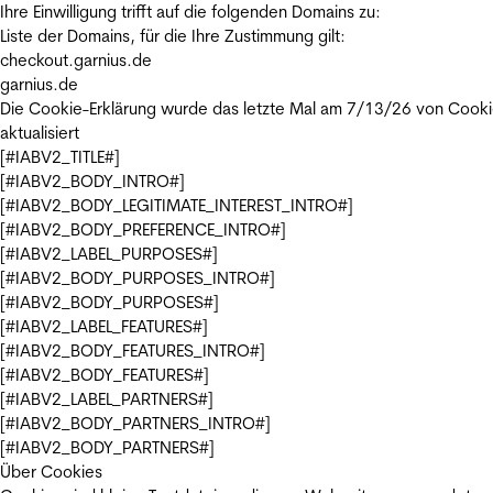
Ihre Einwilligung trifft auf die folgenden Domains zu:
Liste der Domains, für die Ihre Zustimmung gilt:
checkout.garnius.de
garnius.de
Die Cookie-Erklärung wurde das letzte Mal am 7/13/26 von
Cooki
aktualisiert
[#IABV2_TITLE#]
[#IABV2_BODY_INTRO#]
[#IABV2_BODY_LEGITIMATE_INTEREST_INTRO#]
[#IABV2_BODY_PREFERENCE_INTRO#]
[#IABV2_LABEL_PURPOSES#]
[#IABV2_BODY_PURPOSES_INTRO#]
[#IABV2_BODY_PURPOSES#]
[#IABV2_LABEL_FEATURES#]
[#IABV2_BODY_FEATURES_INTRO#]
[#IABV2_BODY_FEATURES#]
[#IABV2_LABEL_PARTNERS#]
[#IABV2_BODY_PARTNERS_INTRO#]
[#IABV2_BODY_PARTNERS#]
Über Cookies