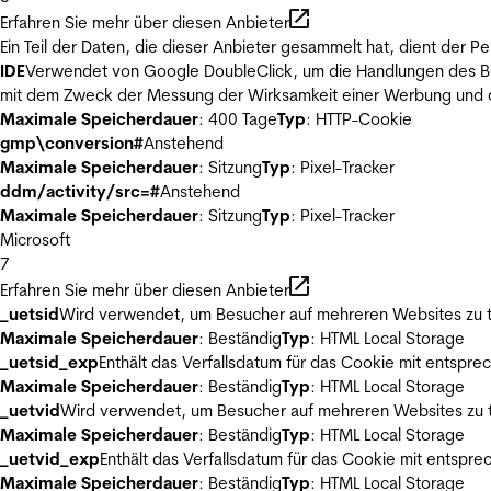
Erfahren Sie mehr über diesen Anbieter
Ein Teil der Daten, die dieser Anbieter gesammelt hat, dient der
IDE
Verwendet von Google DoubleClick, um die Handlungen des Ben
mit dem Zweck der Messung der Wirksamkeit einer Werbung und de
Maximale Speicherdauer
: 400 Tage
Typ
: HTTP-Cookie
gmp\conversion#
Anstehend
Maximale Speicherdauer
: Sitzung
Typ
: Pixel-Tracker
ddm/activity/src=#
Anstehend
Maximale Speicherdauer
: Sitzung
Typ
: Pixel-Tracker
Microsoft
7
Erfahren Sie mehr über diesen Anbieter
_uetsid
Wird verwendet, um Besucher auf mehreren Websites zu t
Maximale Speicherdauer
: Beständig
Typ
: HTML Local Storage
_uetsid_exp
Enthält das Verfallsdatum für das Cookie mit entsp
Maximale Speicherdauer
: Beständig
Typ
: HTML Local Storage
_uetvid
Wird verwendet, um Besucher auf mehreren Websites zu t
Maximale Speicherdauer
: Beständig
Typ
: HTML Local Storage
_uetvid_exp
Enthält das Verfallsdatum für das Cookie mit entsp
Maximale Speicherdauer
: Beständig
Typ
: HTML Local Storage