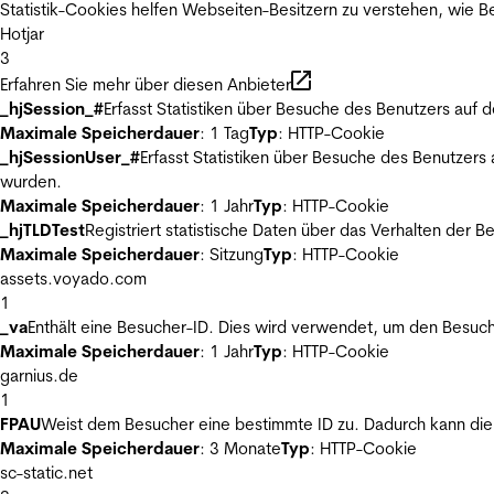
Statistik-Cookies helfen Webseiten-Besitzern zu verstehen, wie
Hotjar
3
Erfahren Sie mehr über diesen Anbieter
_hjSession_#
Erfasst Statistiken über Besuche des Benutzers auf 
Maximale Speicherdauer
: 1 Tag
Typ
: HTTP-Cookie
_hjSessionUser_#
Erfasst Statistiken über Besuche des Benutzers
wurden.
Maximale Speicherdauer
: 1 Jahr
Typ
: HTTP-Cookie
_hjTLDTest
Registriert statistische Daten über das Verhalten der 
Maximale Speicherdauer
: Sitzung
Typ
: HTTP-Cookie
assets.voyado.com
1
_va
Enthält eine Besucher-ID. Dies wird verwendet, um den Besuch
Maximale Speicherdauer
: 1 Jahr
Typ
: HTTP-Cookie
garnius.de
1
FPAU
Weist dem Besucher eine bestimmte ID zu. Dadurch kann die 
Maximale Speicherdauer
: 3 Monate
Typ
: HTTP-Cookie
sc-static.net