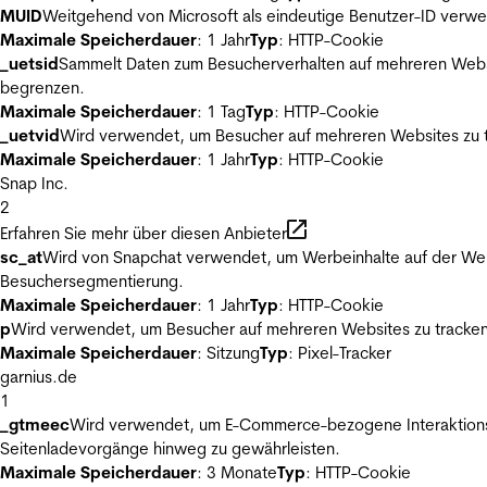
MUID
Weitgehend von Microsoft als eindeutige Benutzer-ID verwen
Maximale Speicherdauer
: 1 Jahr
Typ
: HTTP-Cookie
_uetsid
Sammelt Daten zum Besucherverhalten auf mehreren Websit
begrenzen.
Maximale Speicherdauer
: 1 Tag
Typ
: HTTP-Cookie
_uetvid
Wird verwendet, um Besucher auf mehreren Websites zu t
Maximale Speicherdauer
: 1 Jahr
Typ
: HTTP-Cookie
Snap Inc.
2
Erfahren Sie mehr über diesen Anbieter
sc_at
Wird von Snapchat verwendet, um Werbeinhalte auf der Webs
Besuchersegmentierung.
Maximale Speicherdauer
: 1 Jahr
Typ
: HTTP-Cookie
p
Wird verwendet, um Besucher auf mehreren Websites zu tracken
Maximale Speicherdauer
: Sitzung
Typ
: Pixel-Tracker
garnius.de
1
_gtmeec
Wird verwendet, um E-Commerce-bezogene Interaktionsda
Seitenladevorgänge hinweg zu gewährleisten.
Maximale Speicherdauer
: 3 Monate
Typ
: HTTP-Cookie