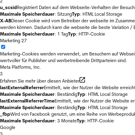
2
u_scsid
Registriert Daten auf dem Webseite-Verhalten der Besuch
Maximale Speicherdauer
: Sitzung
Typ
: HTML Local Storage
X-AB
Dieser Cookie wird vom Betreiber der webseite im Zusammenh
werden können. Dadurch kann die webseite die beste Variation / E
Maximale Speicherdauer
: 1 Tag
Typ
: HTTP-Cookie
Marketing
27
Marketing-Cookies werden verwendet, um Besuchern auf Webseiten 
wertvoller für Publisher und werbetreibende Drittparteien sind.
Meta Platforms, Inc.
3
Erfahren Sie mehr über diesen Anbieter
lastExternalReferrer
Ermittelt, wie der Nutzer die Website erreich
Maximale Speicherdauer
: Beständig
Typ
: HTML Local Storage
lastExternalReferrerTime
Ermittelt, wie der Nutzer die Website er
Maximale Speicherdauer
: Beständig
Typ
: HTML Local Storage
_fbp
Wird von Facebook genutzt, um eine Reihe von Werbeprodukt
Maximale Speicherdauer
: 3 Monate
Typ
: HTTP-Cookie
Google
3