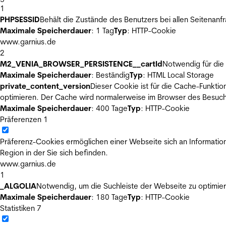
1
PHPSESSID
Behält die Zustände des Benutzers bei allen Seitenanf
Maximale Speicherdauer
: 1 Tag
Typ
: HTTP-Cookie
www.garnius.de
2
M2_VENIA_BROWSER_PERSISTENCE__cartId
Notwendig für die 
Maximale Speicherdauer
: Beständig
Typ
: HTML Local Storage
private_content_version
Dieser Cookie ist für die Cache-Funkti
optimieren. Der Cache wird normalerweise im Browser des Besuch
Maximale Speicherdauer
: 400 Tage
Typ
: HTTP-Cookie
Präferenzen
1
Präferenz-Cookies ermöglichen einer Webseite sich an Informatione
Region in der Sie sich befinden.
www.garnius.de
1
_ALGOLIA
Notwendig, um die Suchleiste der Webseite zu optimier
Maximale Speicherdauer
: 180 Tage
Typ
: HTTP-Cookie
Statistiken
7