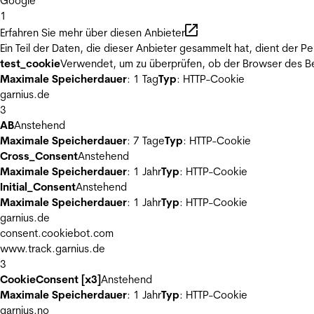
Google
1
Erfahren Sie mehr über diesen Anbieter
Ein Teil der Daten, die dieser Anbieter gesammelt hat, dient der
test_cookie
Verwendet, um zu überprüfen, ob der Browser des Be
Maximale Speicherdauer
: 1 Tag
Typ
: HTTP-Cookie
garnius.de
3
AB
Anstehend
Maximale Speicherdauer
: 7 Tage
Typ
: HTTP-Cookie
Cross_Consent
Anstehend
Maximale Speicherdauer
: 1 Jahr
Typ
: HTTP-Cookie
Initial_Consent
Anstehend
Maximale Speicherdauer
: 1 Jahr
Typ
: HTTP-Cookie
garnius.de
consent.cookiebot.com
www.track.garnius.de
3
CookieConsent [x3]
Anstehend
Maximale Speicherdauer
: 1 Jahr
Typ
: HTTP-Cookie
garnius.no