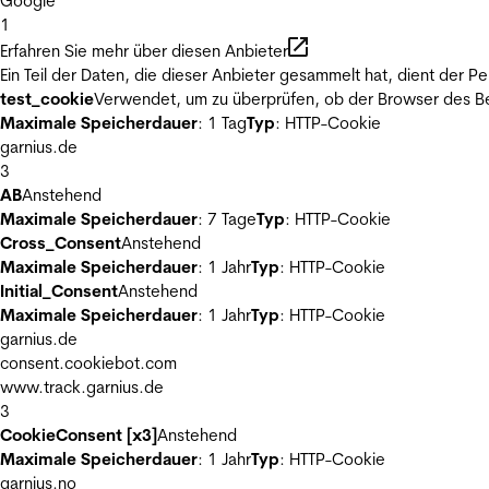
Google
1
Erfahren Sie mehr über diesen Anbieter
Ein Teil der Daten, die dieser Anbieter gesammelt hat, dient der
test_cookie
Verwendet, um zu überprüfen, ob der Browser des Be
Maximale Speicherdauer
: 1 Tag
Typ
: HTTP-Cookie
garnius.de
3
AB
Anstehend
Maximale Speicherdauer
: 7 Tage
Typ
: HTTP-Cookie
Cross_Consent
Anstehend
Maximale Speicherdauer
: 1 Jahr
Typ
: HTTP-Cookie
Initial_Consent
Anstehend
Maximale Speicherdauer
: 1 Jahr
Typ
: HTTP-Cookie
garnius.de
consent.cookiebot.com
www.track.garnius.de
3
CookieConsent [x3]
Anstehend
Maximale Speicherdauer
: 1 Jahr
Typ
: HTTP-Cookie
garnius.no