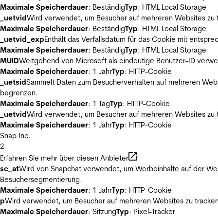
Maximale Speicherdauer
: Beständig
Typ
: HTML Local Storage
_uetvid
Wird verwendet, um Besucher auf mehreren Websites zu t
Maximale Speicherdauer
: Beständig
Typ
: HTML Local Storage
_uetvid_exp
Enthält das Verfallsdatum für das Cookie mit entsp
Maximale Speicherdauer
: Beständig
Typ
: HTML Local Storage
MUID
Weitgehend von Microsoft als eindeutige Benutzer-ID verwen
Maximale Speicherdauer
: 1 Jahr
Typ
: HTTP-Cookie
_uetsid
Sammelt Daten zum Besucherverhalten auf mehreren Websit
begrenzen.
Maximale Speicherdauer
: 1 Tag
Typ
: HTTP-Cookie
_uetvid
Wird verwendet, um Besucher auf mehreren Websites zu t
Maximale Speicherdauer
: 1 Jahr
Typ
: HTTP-Cookie
Snap Inc.
2
Erfahren Sie mehr über diesen Anbieter
sc_at
Wird von Snapchat verwendet, um Werbeinhalte auf der Webs
Besuchersegmentierung.
Maximale Speicherdauer
: 1 Jahr
Typ
: HTTP-Cookie
p
Wird verwendet, um Besucher auf mehreren Websites zu tracken
Maximale Speicherdauer
: Sitzung
Typ
: Pixel-Tracker