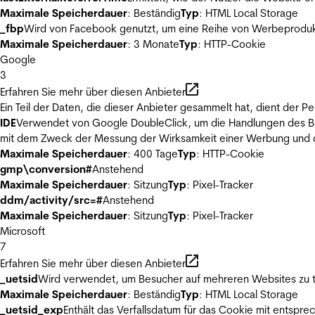
Maximale Speicherdauer
: Beständig
Typ
: HTML Local Storage
_fbp
Wird von Facebook genutzt, um eine Reihe von Werbeprodukt
Maximale Speicherdauer
: 3 Monate
Typ
: HTTP-Cookie
Google
3
Erfahren Sie mehr über diesen Anbieter
Ein Teil der Daten, die dieser Anbieter gesammelt hat, dient der
IDE
Verwendet von Google DoubleClick, um die Handlungen des Ben
mit dem Zweck der Messung der Wirksamkeit einer Werbung und de
Maximale Speicherdauer
: 400 Tage
Typ
: HTTP-Cookie
gmp\conversion#
Anstehend
Maximale Speicherdauer
: Sitzung
Typ
: Pixel-Tracker
ddm/activity/src=#
Anstehend
Maximale Speicherdauer
: Sitzung
Typ
: Pixel-Tracker
Microsoft
7
Erfahren Sie mehr über diesen Anbieter
_uetsid
Wird verwendet, um Besucher auf mehreren Websites zu t
Maximale Speicherdauer
: Beständig
Typ
: HTML Local Storage
_uetsid_exp
Enthält das Verfallsdatum für das Cookie mit entsp