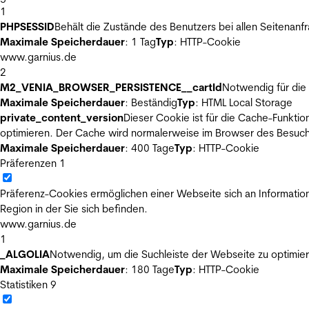
1
PHPSESSID
Behält die Zustände des Benutzers bei allen Seitenanf
Maximale Speicherdauer
: 1 Tag
Typ
: HTTP-Cookie
www.garnius.de
2
M2_VENIA_BROWSER_PERSISTENCE__cartId
Notwendig für die 
Maximale Speicherdauer
: Beständig
Typ
: HTML Local Storage
private_content_version
Dieser Cookie ist für die Cache-Funkti
optimieren. Der Cache wird normalerweise im Browser des Besuch
Maximale Speicherdauer
: 400 Tage
Typ
: HTTP-Cookie
Präferenzen
1
Präferenz-Cookies ermöglichen einer Webseite sich an Informatione
Region in der Sie sich befinden.
www.garnius.de
1
_ALGOLIA
Notwendig, um die Suchleiste der Webseite zu optimier
Maximale Speicherdauer
: 180 Tage
Typ
: HTTP-Cookie
Statistiken
9