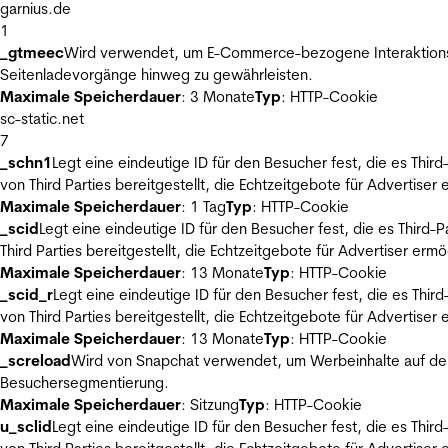
garnius.de
1
_gtmeec
Wird verwendet, um E-Commerce-bezogene Interaktionsda
Seitenladevorgänge hinweg zu gewährleisten.
Maximale Speicherdauer
: 3 Monate
Typ
: HTTP-Cookie
sc-static.net
7
_schn1
Legt eine eindeutige ID für den Besucher fest, die es Thi
von Third Parties bereitgestellt, die Echtzeitgebote für Advertiser
Maximale Speicherdauer
: 1 Tag
Typ
: HTTP-Cookie
_scid
Legt eine eindeutige ID für den Besucher fest, die es Thir
Third Parties bereitgestellt, die Echtzeitgebote für Advertiser ermö
Maximale Speicherdauer
: 13 Monate
Typ
: HTTP-Cookie
_scid_r
Legt eine eindeutige ID für den Besucher fest, die es Th
von Third Parties bereitgestellt, die Echtzeitgebote für Advertiser
Maximale Speicherdauer
: 13 Monate
Typ
: HTTP-Cookie
_screload
Wird von Snapchat verwendet, um Werbeinhalte auf der
Besuchersegmentierung.
Maximale Speicherdauer
: Sitzung
Typ
: HTTP-Cookie
u_sclid
Legt eine eindeutige ID für den Besucher fest, die es Thi