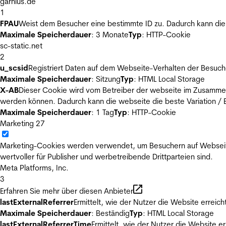
garnius.de
1
FPAU
Weist dem Besucher eine bestimmte ID zu. Dadurch kann die 
Maximale Speicherdauer
: 3 Monate
Typ
: HTTP-Cookie
sc-static.net
2
u_scsid
Registriert Daten auf dem Webseite-Verhalten der Besuch
Maximale Speicherdauer
: Sitzung
Typ
: HTML Local Storage
X-AB
Dieser Cookie wird vom Betreiber der webseite im Zusammenh
werden können. Dadurch kann die webseite die beste Variation / E
Maximale Speicherdauer
: 1 Tag
Typ
: HTTP-Cookie
Marketing
27
Marketing-Cookies werden verwendet, um Besuchern auf Webseiten 
wertvoller für Publisher und werbetreibende Drittparteien sind.
Meta Platforms, Inc.
3
Erfahren Sie mehr über diesen Anbieter
lastExternalReferrer
Ermittelt, wie der Nutzer die Website erreich
Maximale Speicherdauer
: Beständig
Typ
: HTML Local Storage
lastExternalReferrerTime
Ermittelt, wie der Nutzer die Website er