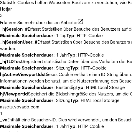
Statistik-Cookies helfen Webseiten-Besitzern zu verstehen, wie
Hotjar
5
Erfahren Sie mehr über diesen Anbieter
_hjSession_#
Erfasst Statistiken über Besuche des Benutzers auf 
Maximale Speicherdauer
: 1 Tag
Typ
: HTTP-Cookie
_hjSessionUser_#
Erfasst Statistiken über Besuche des Benutzers
wurden.
Maximale Speicherdauer
: 1 Jahr
Typ
: HTTP-Cookie
_hjTLDTest
Registriert statistische Daten über das Verhalten der 
Maximale Speicherdauer
: Sitzung
Typ
: HTTP-Cookie
hjActiveViewportIds
Dieses Cookie enthält einen ID-String über 
Informationen werden benutzt, um die Nutzererfahrung des Besuch
Maximale Speicherdauer
: Beständig
Typ
: HTML Local Storage
hjViewportId
Speichert die Bildschirmgröße des Nutzers, um die G
Maximale Speicherdauer
: Sitzung
Typ
: HTML Local Storage
assets.voyado.com
1
_va
Enthält eine Besucher-ID. Dies wird verwendet, um den Besuch
Maximale Speicherdauer
: 1 Jahr
Typ
: HTTP-Cookie