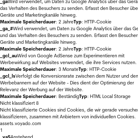
_ga
Wird verwendet, um Daten zu Google Analytics über das Gerä
das Verhalten des Besuchers zu senden. Erfasst den Besucher übe
Geräte und Marketingkanäle hinweg.
Maximale Speicherdauer
: 2 Jahre
Typ
: HTTP-Cookie
_ga_#
Wird verwendet, um Daten zu Google Analytics über das Ge
und das Verhalten des Besuchers zu senden. Erfasst den Besucher
Geräte und Marketingkanäle hinweg.
Maximale Speicherdauer
: 2 Jahre
Typ
: HTTP-Cookie
_gcl_au
Wird von Google AdSense zum Experimentieren mit
Werbewirkung auf Websites verwendet, die ihre Services nutzen.
Maximale Speicherdauer
: 3 Monate
Typ
: HTTP-Cookie
_gcl_ls
Verfolgt die Konversionsrate zwischen dem Nutzer und de
Werbebannern auf der Website - Dies dient der Optimierung der
Relevanz der Werbung auf der Website.
Maximale Speicherdauer
: Beständig
Typ
: HTML Local Storage
Nicht klassifiziert
8
Nicht klassifizierte Cookies sind Cookies, die wir gerade versuche
klassifizieren, zusammen mit Anbietern von individuellen Cookies.
assets.voyado.com
1
_vaS
Anstehend