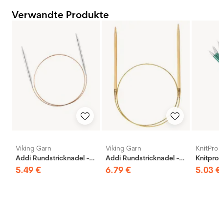
Verwandte Produkte
Viking Garn
Viking Garn
KnitPro
Addi Rundstricknadel - Messing
Addi Rundstricknadel - Bambus
5
.
49
€
6
.
79
€
5
.
03