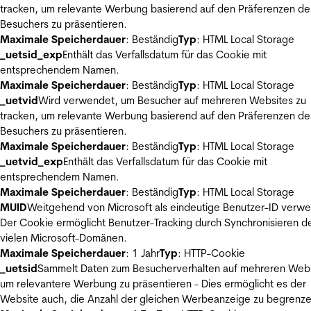
tracken, um relevante Werbung basierend auf den Präferenzen de
Besuchers zu präsentieren.
Maximale Speicherdauer
: Beständig
Typ
: HTML Local Storage
_uetsid_exp
Enthält das Verfallsdatum für das Cookie mit
entsprechendem Namen.
Maximale Speicherdauer
: Beständig
Typ
: HTML Local Storage
_uetvid
Wird verwendet, um Besucher auf mehreren Websites zu
tracken, um relevante Werbung basierend auf den Präferenzen de
Besuchers zu präsentieren.
Maximale Speicherdauer
: Beständig
Typ
: HTML Local Storage
_uetvid_exp
Enthält das Verfallsdatum für das Cookie mit
entsprechendem Namen.
Maximale Speicherdauer
: Beständig
Typ
: HTML Local Storage
MUID
Weitgehend von Microsoft als eindeutige Benutzer-ID verw
Der Cookie ermöglicht Benutzer-Tracking durch Synchronisieren de
vielen Microsoft-Domänen.
Maximale Speicherdauer
: 1 Jahr
Typ
: HTTP-Cookie
_uetsid
Sammelt Daten zum Besucherverhalten auf mehreren Webs
um relevantere Werbung zu präsentieren - Dies ermöglicht es der
Website auch, die Anzahl der gleichen Werbeanzeige zu begrenze