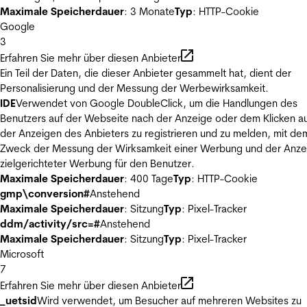
Maximale Speicherdauer
: 3 Monate
Typ
: HTTP-Cookie
Google
3
Erfahren Sie mehr über diesen Anbieter
Ein Teil der Daten, die dieser Anbieter gesammelt hat, dient der
Personalisierung und der Messung der Werbewirksamkeit.
IDE
Verwendet von Google DoubleClick, um die Handlungen des
Benutzers auf der Webseite nach der Anzeige oder dem Klicken au
der Anzeigen des Anbieters zu registrieren und zu melden, mit de
Zweck der Messung der Wirksamkeit einer Werbung und der Anze
zielgerichteter Werbung für den Benutzer.
Maximale Speicherdauer
: 400 Tage
Typ
: HTTP-Cookie
gmp\conversion#
Anstehend
Maximale Speicherdauer
: Sitzung
Typ
: Pixel-Tracker
ddm/activity/src=#
Anstehend
Maximale Speicherdauer
: Sitzung
Typ
: Pixel-Tracker
Microsoft
7
Erfahren Sie mehr über diesen Anbieter
_uetsid
Wird verwendet, um Besucher auf mehreren Websites zu