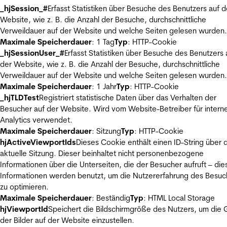
_hjSession_#
Erfasst Statistiken über Besuche des Benutzers auf d
Website, wie z. B. die Anzahl der Besuche, durchschnittliche
Verweildauer auf der Website und welche Seiten gelesen wurden.
Maximale Speicherdauer
: 1 Tag
Typ
: HTTP-Cookie
_hjSessionUser_#
Erfasst Statistiken über Besuche des Benutzers 
der Website, wie z. B. die Anzahl der Besuche, durchschnittliche
Verweildauer auf der Website und welche Seiten gelesen wurden.
Maximale Speicherdauer
: 1 Jahr
Typ
: HTTP-Cookie
_hjTLDTest
Registriert statistische Daten über das Verhalten der
Besucher auf der Website. Wird vom Website-Betreiber für intern
Analytics verwendet.
Maximale Speicherdauer
: Sitzung
Typ
: HTTP-Cookie
hjActiveViewportIds
Dieses Cookie enthält einen ID-String über 
aktuelle Sitzung. Dieser beinhaltet nicht personenbezogene
Informationen über die Unterseiten, die der Besucher aufruft – die
Informationen werden benutzt, um die Nutzererfahrung des Besuc
zu optimieren.
Maximale Speicherdauer
: Beständig
Typ
: HTML Local Storage
hjViewportId
Speichert die Bildschirmgröße des Nutzers, um die
der Bilder auf der Website einzustellen.