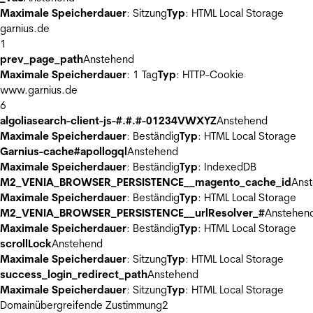
Maximale Speicherdauer
: Sitzung
Typ
: HTML Local Storage
garnius.de
1
prev_page_path
Anstehend
Maximale Speicherdauer
: 1 Tag
Typ
: HTTP-Cookie
www.garnius.de
6
algoliasearch-client-js-#.#.#-01234VWXYZ
Anstehend
Maximale Speicherdauer
: Beständig
Typ
: HTML Local Storage
Garnius-cache#apollogql
Anstehend
Maximale Speicherdauer
: Beständig
Typ
: IndexedDB
M2_VENIA_BROWSER_PERSISTENCE__magento_cache_id
Ans
Maximale Speicherdauer
: Beständig
Typ
: HTML Local Storage
M2_VENIA_BROWSER_PERSISTENCE__urlResolver_#
Anstehen
Maximale Speicherdauer
: Beständig
Typ
: HTML Local Storage
scrollLock
Anstehend
Maximale Speicherdauer
: Sitzung
Typ
: HTML Local Storage
success_login_redirect_path
Anstehend
Maximale Speicherdauer
: Sitzung
Typ
: HTML Local Storage
Domainübergreifende Zustimmung
2