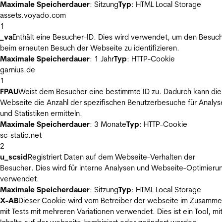
Maximale Speicherdauer
: Sitzung
Typ
: HTML Local Storage
assets.voyado.com
1
_va
Enthält eine Besucher-ID. Dies wird verwendet, um den Besuc
beim erneuten Besuch der Webseite zu identifizieren.
Maximale Speicherdauer
: 1 Jahr
Typ
: HTTP-Cookie
garnius.de
1
FPAU
Weist dem Besucher eine bestimmte ID zu. Dadurch kann die
Webseite die Anzahl der spezifischen Benutzerbesuche für Analys
und Statistiken ermitteln.
Maximale Speicherdauer
: 3 Monate
Typ
: HTTP-Cookie
sc-static.net
2
u_scsid
Registriert Daten auf dem Webseite-Verhalten der
Besucher. Dies wird für interne Analysen und Webseite-Optimieru
verwendet.
Maximale Speicherdauer
: Sitzung
Typ
: HTML Local Storage
X-AB
Dieser Cookie wird vom Betreiber der webseite im Zusamm
mit Tests mit mehreren Variationen verwendet. Dies ist ein Tool, m