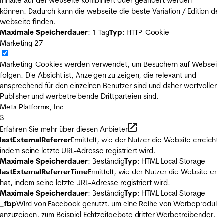
Inhalte auf der webseite kombiniert oder geändert werden
können. Dadurch kann die webseite die beste Variation / Edition d
webseite finden.
Maximale Speicherdauer
: 1 Tag
Typ
: HTTP-Cookie
Marketing
27
Marketing-Cookies werden verwendet, um Besuchern auf Websei
folgen. Die Absicht ist, Anzeigen zu zeigen, die relevant und
ansprechend für den einzelnen Benutzer sind und daher wertvoller
Publisher und werbetreibende Drittparteien sind.
Meta Platforms, Inc.
3
Erfahren Sie mehr über diesen Anbieter
lastExternalReferrer
Ermittelt, wie der Nutzer die Website erreicht
indem seine letzte URL-Adresse registriert wird.
Maximale Speicherdauer
: Beständig
Typ
: HTML Local Storage
lastExternalReferrerTime
Ermittelt, wie der Nutzer die Website er
hat, indem seine letzte URL-Adresse registriert wird.
Maximale Speicherdauer
: Beständig
Typ
: HTML Local Storage
_fbp
Wird von Facebook genutzt, um eine Reihe von Werbeprodu
anzuzeigen, zum Beispiel Echtzeitgebote dritter Werbetreibender.