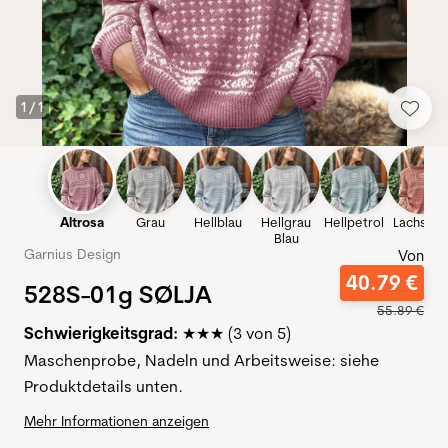
1
/
1
Altrosa
Grau
Hellblau
Hellgrau
Hellpetrol
Lachspin
Blau
Garnius Design
Von
40
.
79
€
528S-01g SØLJA
55
.
89
€
Schwierigkeitsgrad:
(3 von 5)
★★★
Maschenprobe, Nadeln und Arbeitsweise: siehe
Produktdetails unten.
Mehr Informationen anzeigen