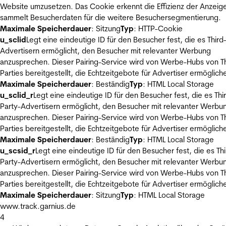
Website umzusetzen. Das Cookie erkennt die Effizienz der Anzeig
sammelt Besucherdaten für die weitere Besuchersegmentierung.
Maximale Speicherdauer
: Sitzung
Typ
: HTTP-Cookie
u_sclid
Legt eine eindeutige ID für den Besucher fest, die es Third
Advertisern ermöglicht, den Besucher mit relevanter Werbung
anzusprechen. Dieser Pairing-Service wird von Werbe-Hubs von Th
Parties bereitgestellt, die Echtzeitgebote für Advertiser ermöglich
Maximale Speicherdauer
: Beständig
Typ
: HTML Local Storage
u_sclid_r
Legt eine eindeutige ID für den Besucher fest, die es Thi
Party-Advertisern ermöglicht, den Besucher mit relevanter Werbu
anzusprechen. Dieser Pairing-Service wird von Werbe-Hubs von Th
Parties bereitgestellt, die Echtzeitgebote für Advertiser ermöglich
Maximale Speicherdauer
: Beständig
Typ
: HTML Local Storage
u_scsid_r
Legt eine eindeutige ID für den Besucher fest, die es Thi
Party-Advertisern ermöglicht, den Besucher mit relevanter Werbu
anzusprechen. Dieser Pairing-Service wird von Werbe-Hubs von Th
Parties bereitgestellt, die Echtzeitgebote für Advertiser ermöglich
Maximale Speicherdauer
: Sitzung
Typ
: HTML Local Storage
www.track.garnius.de
4