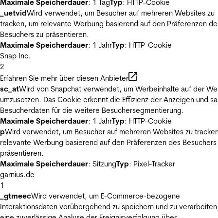
Maximale Speicherdauer
: 1 Tag
Typ
: HTTP-Cookie
_uetvid
Wird verwendet, um Besucher auf mehreren Websites zu
tracken, um relevante Werbung basierend auf den Präferenzen de
Besuchers zu präsentieren.
Maximale Speicherdauer
: 1 Jahr
Typ
: HTTP-Cookie
Snap Inc.
2
Erfahren Sie mehr über diesen Anbieter
sc_at
Wird von Snapchat verwendet, um Werbeinhalte auf der We
umzusetzen. Das Cookie erkennt die Effizienz der Anzeigen und s
Besucherdaten für die weitere Besuchersegmentierung.
Maximale Speicherdauer
: 1 Jahr
Typ
: HTTP-Cookie
p
Wird verwendet, um Besucher auf mehreren Websites zu tracke
relevante Werbung basierend auf den Präferenzen des Besuchers
präsentieren.
Maximale Speicherdauer
: Sitzung
Typ
: Pixel-Tracker
garnius.de
1
_gtmeec
Wird verwendet, um E-Commerce-bezogene
Interaktionsdaten vorübergehend zu speichern und zu verarbeiten
eine zuverlässige Analyse der Ereignisverfolgung über