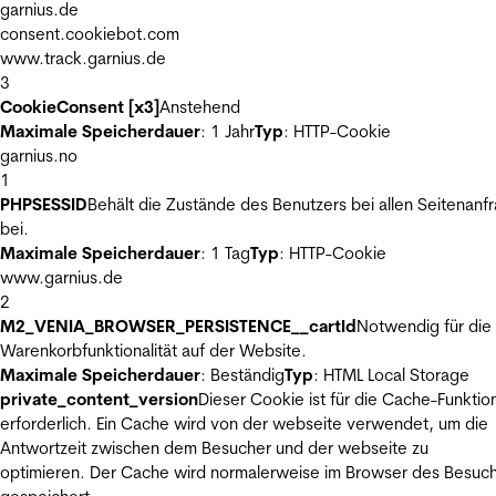
garnius.de
consent.cookiebot.com
www.track.garnius.de
3
CookieConsent [x3]
Anstehend
Maximale Speicherdauer
: 1 Jahr
Typ
: HTTP-Cookie
garnius.no
1
PHPSESSID
Behält die Zustände des Benutzers bei allen Seitenanf
bei.
Maximale Speicherdauer
: 1 Tag
Typ
: HTTP-Cookie
www.garnius.de
2
M2_VENIA_BROWSER_PERSISTENCE__cartId
Notwendig für die
Warenkorbfunktionalität auf der Website.
Maximale Speicherdauer
: Beständig
Typ
: HTML Local Storage
private_content_version
Dieser Cookie ist für die Cache-Funktio
erforderlich. Ein Cache wird von der webseite verwendet, um die
Antwortzeit zwischen dem Besucher und der webseite zu
optimieren. Der Cache wird normalerweise im Browser des Besuc