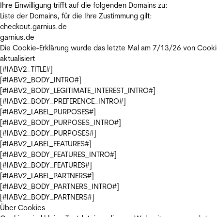
Ihre Einwilligung trifft auf die folgenden Domains zu:
Liste der Domains, für die Ihre Zustimmung gilt:
checkout.garnius.de
garnius.de
Die Cookie-Erklärung wurde das letzte Mal am 7/13/26 von
Cooki
aktualisiert
[#IABV2_TITLE#]
[#IABV2_BODY_INTRO#]
[#IABV2_BODY_LEGITIMATE_INTEREST_INTRO#]
[#IABV2_BODY_PREFERENCE_INTRO#]
[#IABV2_LABEL_PURPOSES#]
[#IABV2_BODY_PURPOSES_INTRO#]
[#IABV2_BODY_PURPOSES#]
[#IABV2_LABEL_FEATURES#]
[#IABV2_BODY_FEATURES_INTRO#]
[#IABV2_BODY_FEATURES#]
[#IABV2_LABEL_PARTNERS#]
[#IABV2_BODY_PARTNERS_INTRO#]
[#IABV2_BODY_PARTNERS#]
Über Cookies