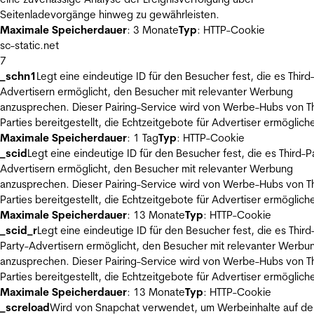
Seitenladevorgänge hinweg zu gewährleisten.
Maximale Speicherdauer
: 3 Monate
Typ
: HTTP-Cookie
sc-static.net
7
_schn1
Legt eine eindeutige ID für den Besucher fest, die es Third
Advertisern ermöglicht, den Besucher mit relevanter Werbung
anzusprechen. Dieser Pairing-Service wird von Werbe-Hubs von Th
Parties bereitgestellt, die Echtzeitgebote für Advertiser ermöglich
Maximale Speicherdauer
: 1 Tag
Typ
: HTTP-Cookie
_scid
Legt eine eindeutige ID für den Besucher fest, die es Third-P
Advertisern ermöglicht, den Besucher mit relevanter Werbung
anzusprechen. Dieser Pairing-Service wird von Werbe-Hubs von Th
Parties bereitgestellt, die Echtzeitgebote für Advertiser ermöglich
Maximale Speicherdauer
: 13 Monate
Typ
: HTTP-Cookie
_scid_r
Legt eine eindeutige ID für den Besucher fest, die es Third
Party-Advertisern ermöglicht, den Besucher mit relevanter Werbu
anzusprechen. Dieser Pairing-Service wird von Werbe-Hubs von Th
Parties bereitgestellt, die Echtzeitgebote für Advertiser ermöglich
Maximale Speicherdauer
: 13 Monate
Typ
: HTTP-Cookie
_screload
Wird von Snapchat verwendet, um Werbeinhalte auf de