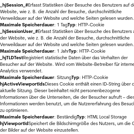
_hjSession_#
Erfasst Statistiken über Besuche des Benutzers auf d
Website, wie z. B. die Anzahl der Besuche, durchschnittliche
Verweildauer auf der Website und welche Seiten gelesen wurden.
Maximale Speicherdauer
: 1 Tag
Typ
: HTTP-Cookie
_hjSessionUser_#
Erfasst Statistiken über Besuche des Benutzers 
der Website, wie z. B. die Anzahl der Besuche, durchschnittliche
Verweildauer auf der Website und welche Seiten gelesen wurden.
Maximale Speicherdauer
: 1 Jahr
Typ
: HTTP-Cookie
_hjTLDTest
Registriert statistische Daten über das Verhalten der
Besucher auf der Website. Wird vom Website-Betreiber für intern
Analytics verwendet.
Maximale Speicherdauer
: Sitzung
Typ
: HTTP-Cookie
hjActiveViewportIds
Dieses Cookie enthält einen ID-String über 
aktuelle Sitzung. Dieser beinhaltet nicht personenbezogene
Informationen über die Unterseiten, die der Besucher aufruft – die
Informationen werden benutzt, um die Nutzererfahrung des Besuc
zu optimieren.
Maximale Speicherdauer
: Beständig
Typ
: HTML Local Storage
hjViewportId
Speichert die Bildschirmgröße des Nutzers, um die
der Bilder auf der Website einzustellen.