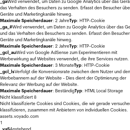
_ga
Wird verwendet, um Daten zu Google Analytics über das Gerä
das Verhalten des Besuchers zu senden. Erfasst den Besucher übe
Geräte und Marketingkanäle hinweg.
Maximale Speicherdauer
: 2 Jahre
Typ
: HTTP-Cookie
_ga_#
Wird verwendet, um Daten zu Google Analytics über das Ge
und das Verhalten des Besuchers zu senden. Erfasst den Besucher
Geräte und Marketingkanäle hinweg.
Maximale Speicherdauer
: 2 Jahre
Typ
: HTTP-Cookie
_gcl_au
Wird von Google AdSense zum Experimentieren mit
Werbewirkung auf Websites verwendet, die ihre Services nutzen.
Maximale Speicherdauer
: 3 Monate
Typ
: HTTP-Cookie
_gcl_ls
Verfolgt die Konversionsrate zwischen dem Nutzer und de
Werbebannern auf der Website - Dies dient der Optimierung der
Relevanz der Werbung auf der Website.
Maximale Speicherdauer
: Beständig
Typ
: HTML Local Storage
Nicht klassifiziert
8
Nicht klassifizierte Cookies sind Cookies, die wir gerade versuche
klassifizieren, zusammen mit Anbietern von individuellen Cookies.
assets.voyado.com
1
_vaS
Anstehend