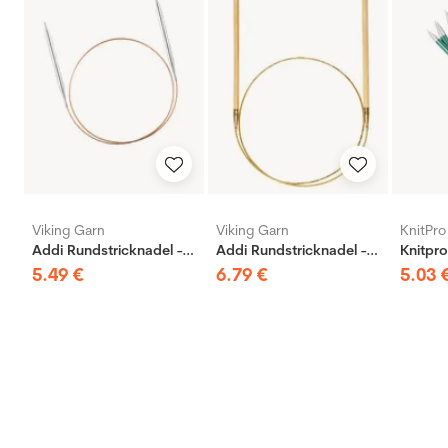
Viking Garn
Viking Garn
KnitPro
Addi Rundstricknadel - Messing
Addi Rundstricknadel - Bambus
5
.
49
€
6
.
79
€
5
.
03