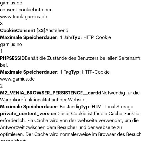
garnius.de
consent.cookiebot.com
www.track.garnius.de
3
CookieConsent [x3]
Anstehend
Maximale Speicherdauer
: 1 Jahr
Typ
: HTTP-Cookie
garnius.no
1
PHPSESSID
Behält die Zustände des Benutzers bei allen Seitenanf
bei.
Maximale Speicherdauer
: 1 Tag
Typ
: HTTP-Cookie
www.garnius.de
2
M2_VENIA_BROWSER_PERSISTENCE__cartId
Notwendig für die
Warenkorbfunktionalität auf der Website.
Maximale Speicherdauer
: Beständig
Typ
: HTML Local Storage
private_content_version
Dieser Cookie ist für die Cache-Funktio
erforderlich. Ein Cache wird von der webseite verwendet, um die
Antwortzeit zwischen dem Besucher und der webseite zu
optimieren. Der Cache wird normalerweise im Browser des Besuc