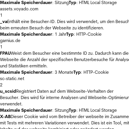
Maximale Speicherdauer
: Sitzung
Typ
: HTML Local Storage
assets.voyado.com
1
_va
Enthält eine Besucher-ID. Dies wird verwendet, um den Besuc
beim erneuten Besuch der Webseite zu identifizieren.
Maximale Speicherdauer
: 1 Jahr
Typ
: HTTP-Cookie
garnius.de
1
FPAU
Weist dem Besucher eine bestimmte ID zu. Dadurch kann die
Webseite die Anzahl der spezifischen Benutzerbesuche für Analys
und Statistiken ermitteln.
Maximale Speicherdauer
: 3 Monate
Typ
: HTTP-Cookie
sc-static.net
2
u_scsid
Registriert Daten auf dem Webseite-Verhalten der
Besucher. Dies wird für interne Analysen und Webseite-Optimieru
verwendet.
Maximale Speicherdauer
: Sitzung
Typ
: HTML Local Storage
X-AB
Dieser Cookie wird vom Betreiber der webseite im Zusamm
mit Tests mit mehreren Variationen verwendet. Dies ist ein Tool, m