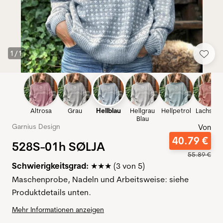
1
/
1
Altrosa
Grau
Hellblau
Hellgrau
Hellpetrol
Lachspin
Blau
Garnius Design
Von
40
.
79
€
528S-01h SØLJA
55
.
89
€
Schwierigkeitsgrad:
(3 von 5)
★★★
Maschenprobe, Nadeln und Arbeitsweise: siehe
Produktdetails unten.
Mehr Informationen anzeigen