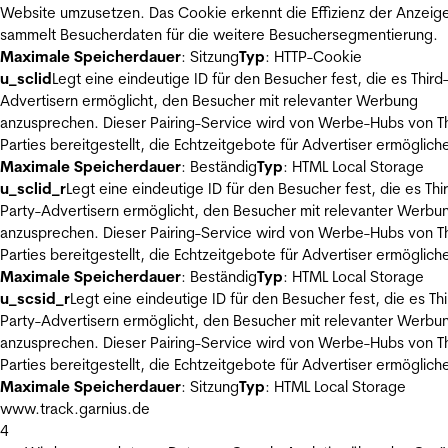
Website umzusetzen. Das Cookie erkennt die Effizienz der Anzeig
sammelt Besucherdaten für die weitere Besuchersegmentierung.
Maximale Speicherdauer
: Sitzung
Typ
: HTTP-Cookie
u_sclid
Legt eine eindeutige ID für den Besucher fest, die es Third
Advertisern ermöglicht, den Besucher mit relevanter Werbung
anzusprechen. Dieser Pairing-Service wird von Werbe-Hubs von Th
Parties bereitgestellt, die Echtzeitgebote für Advertiser ermöglich
Maximale Speicherdauer
: Beständig
Typ
: HTML Local Storage
u_sclid_r
Legt eine eindeutige ID für den Besucher fest, die es Thi
Party-Advertisern ermöglicht, den Besucher mit relevanter Werbu
anzusprechen. Dieser Pairing-Service wird von Werbe-Hubs von Th
Parties bereitgestellt, die Echtzeitgebote für Advertiser ermöglich
Maximale Speicherdauer
: Beständig
Typ
: HTML Local Storage
u_scsid_r
Legt eine eindeutige ID für den Besucher fest, die es Thi
Party-Advertisern ermöglicht, den Besucher mit relevanter Werbu
anzusprechen. Dieser Pairing-Service wird von Werbe-Hubs von Th
Parties bereitgestellt, die Echtzeitgebote für Advertiser ermöglich
Maximale Speicherdauer
: Sitzung
Typ
: HTML Local Storage
www.track.garnius.de
4