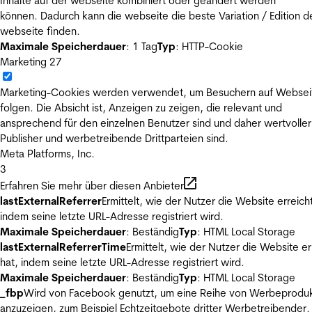
Inhalte auf der webseite kombiniert oder geändert werden
können. Dadurch kann die webseite die beste Variation / Edition d
webseite finden.
Maximale Speicherdauer
: 1 Tag
Typ
: HTTP-Cookie
Marketing
27
Marketing-Cookies werden verwendet, um Besuchern auf Websei
folgen. Die Absicht ist, Anzeigen zu zeigen, die relevant und
ansprechend für den einzelnen Benutzer sind und daher wertvoller
Publisher und werbetreibende Drittparteien sind.
Meta Platforms, Inc.
3
Erfahren Sie mehr über diesen Anbieter
lastExternalReferrer
Ermittelt, wie der Nutzer die Website erreicht
indem seine letzte URL-Adresse registriert wird.
Maximale Speicherdauer
: Beständig
Typ
: HTML Local Storage
lastExternalReferrerTime
Ermittelt, wie der Nutzer die Website er
hat, indem seine letzte URL-Adresse registriert wird.
Maximale Speicherdauer
: Beständig
Typ
: HTML Local Storage
_fbp
Wird von Facebook genutzt, um eine Reihe von Werbeprodu
anzuzeigen, zum Beispiel Echtzeitgebote dritter Werbetreibender.