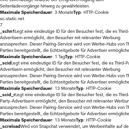
Seitenladevorgänge hinweg zu gewährleisten.
Maximale Speicherdauer
: 3 Monate
Typ
: HTTP-Cookie
sc-static.net
7
_schn1
Legt eine eindeutige ID für den Besucher fest, die es Third
Advertisern ermöglicht, den Besucher mit relevanter Werbung
anzusprechen. Dieser Pairing-Service wird von Werbe-Hubs von Th
Parties bereitgestellt, die Echtzeitgebote für Advertiser ermöglich
Maximale Speicherdauer
: 1 Tag
Typ
: HTTP-Cookie
_scid
Legt eine eindeutige ID für den Besucher fest, die es Third-P
Advertisern ermöglicht, den Besucher mit relevanter Werbung
anzusprechen. Dieser Pairing-Service wird von Werbe-Hubs von Th
Parties bereitgestellt, die Echtzeitgebote für Advertiser ermöglich
Maximale Speicherdauer
: 13 Monate
Typ
: HTTP-Cookie
_scid_r
Legt eine eindeutige ID für den Besucher fest, die es Third
Party-Advertisern ermöglicht, den Besucher mit relevanter Werbu
anzusprechen. Dieser Pairing-Service wird von Werbe-Hubs von Th
Parties bereitgestellt, die Echtzeitgebote für Advertiser ermöglich
Maximale Speicherdauer
: 13 Monate
Typ
: HTTP-Cookie
_screload
Wird von Snapchat verwendet, um Werbeinhalte auf de