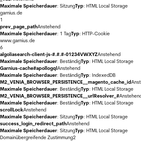
Maximale Speicherdauer
: Sitzung
Typ
: HTML Local Storage
garnius.de
1
prev_page_path
Anstehend
Maximale Speicherdauer
: 1 Tag
Typ
: HTTP-Cookie
www.garnius.de
6
algoliasearch-client-js-#.#.#-01234VWXYZ
Anstehend
Maximale Speicherdauer
: Beständig
Typ
: HTML Local Storage
Garnius-cache#apollogql
Anstehend
Maximale Speicherdauer
: Beständig
Typ
: IndexedDB
M2_VENIA_BROWSER_PERSISTENCE__magento_cache_id
Ans
Maximale Speicherdauer
: Beständig
Typ
: HTML Local Storage
M2_VENIA_BROWSER_PERSISTENCE__urlResolver_#
Anstehen
Maximale Speicherdauer
: Beständig
Typ
: HTML Local Storage
scrollLock
Anstehend
Maximale Speicherdauer
: Sitzung
Typ
: HTML Local Storage
success_login_redirect_path
Anstehend
Maximale Speicherdauer
: Sitzung
Typ
: HTML Local Storage
Domainübergreifende Zustimmung
2