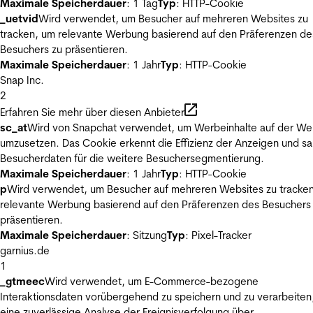
Maximale Speicherdauer
: 1 Tag
Typ
: HTTP-Cookie
_uetvid
Wird verwendet, um Besucher auf mehreren Websites zu
tracken, um relevante Werbung basierend auf den Präferenzen de
Besuchers zu präsentieren.
Maximale Speicherdauer
: 1 Jahr
Typ
: HTTP-Cookie
Snap Inc.
2
Erfahren Sie mehr über diesen Anbieter
sc_at
Wird von Snapchat verwendet, um Werbeinhalte auf der We
umzusetzen. Das Cookie erkennt die Effizienz der Anzeigen und s
Besucherdaten für die weitere Besuchersegmentierung.
Maximale Speicherdauer
: 1 Jahr
Typ
: HTTP-Cookie
p
Wird verwendet, um Besucher auf mehreren Websites zu tracke
relevante Werbung basierend auf den Präferenzen des Besuchers
präsentieren.
Maximale Speicherdauer
: Sitzung
Typ
: Pixel-Tracker
garnius.de
1
_gtmeec
Wird verwendet, um E-Commerce-bezogene
Interaktionsdaten vorübergehend zu speichern und zu verarbeiten
eine zuverlässige Analyse der Ereignisverfolgung über