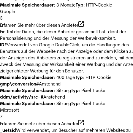
Maximale Speicherdauer
: 3 Monate
Typ
: HTTP-Cookie
Google
3
Erfahren Sie mehr über diesen Anbieter
Ein Teil der Daten, die dieser Anbieter gesammelt hat, dient der
Personalisierung und der Messung der Werbewirksamkeit.
IDE
Verwendet von Google DoubleClick, um die Handlungen des
Benutzers auf der Webseite nach der Anzeige oder dem Klicken au
der Anzeigen des Anbieters zu registrieren und zu melden, mit de
Zweck der Messung der Wirksamkeit einer Werbung und der Anze
zielgerichteter Werbung für den Benutzer.
Maximale Speicherdauer
: 400 Tage
Typ
: HTTP-Cookie
gmp\conversion#
Anstehend
Maximale Speicherdauer
: Sitzung
Typ
: Pixel-Tracker
ddm/activity/src=#
Anstehend
Maximale Speicherdauer
: Sitzung
Typ
: Pixel-Tracker
Microsoft
7
Erfahren Sie mehr über diesen Anbieter
_uetsid
Wird verwendet, um Besucher auf mehreren Websites zu