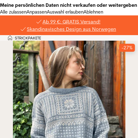
Meine persönlichen Daten nicht verkaufen oder weitergeben
Alle zulassen
Anpassen
Auswahl erlauben
Ablehnen
Ab 99 €: GRATIS Versand!
Skandinavisches Design aus Norwegen
Privat
STRICKPAKETE
>
-27%