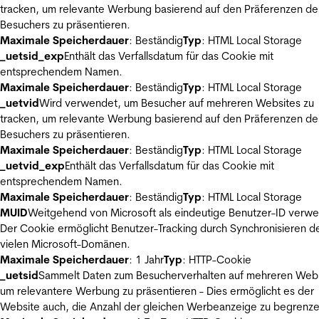
tracken, um relevante Werbung basierend auf den Präferenzen de
Besuchers zu präsentieren.
Maximale Speicherdauer
: Beständig
Typ
: HTML Local Storage
_uetsid_exp
Enthält das Verfallsdatum für das Cookie mit
entsprechendem Namen.
Maximale Speicherdauer
: Beständig
Typ
: HTML Local Storage
_uetvid
Wird verwendet, um Besucher auf mehreren Websites zu
tracken, um relevante Werbung basierend auf den Präferenzen de
Besuchers zu präsentieren.
Maximale Speicherdauer
: Beständig
Typ
: HTML Local Storage
_uetvid_exp
Enthält das Verfallsdatum für das Cookie mit
entsprechendem Namen.
Maximale Speicherdauer
: Beständig
Typ
: HTML Local Storage
MUID
Weitgehend von Microsoft als eindeutige Benutzer-ID verw
Der Cookie ermöglicht Benutzer-Tracking durch Synchronisieren de
vielen Microsoft-Domänen.
Maximale Speicherdauer
: 1 Jahr
Typ
: HTTP-Cookie
_uetsid
Sammelt Daten zum Besucherverhalten auf mehreren Webs
um relevantere Werbung zu präsentieren - Dies ermöglicht es der
Website auch, die Anzahl der gleichen Werbeanzeige zu begrenze