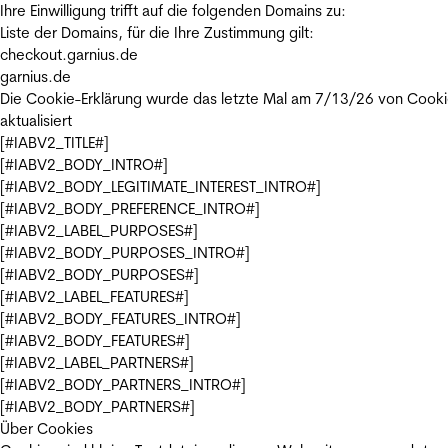
Ihre Einwilligung trifft auf die folgenden Domains zu:
Liste der Domains, für die Ihre Zustimmung gilt:
checkout.garnius.de
garnius.de
Die Cookie-Erklärung wurde das letzte Mal am 7/13/26 von
Cooki
aktualisiert
[#IABV2_TITLE#]
[#IABV2_BODY_INTRO#]
[#IABV2_BODY_LEGITIMATE_INTEREST_INTRO#]
[#IABV2_BODY_PREFERENCE_INTRO#]
[#IABV2_LABEL_PURPOSES#]
[#IABV2_BODY_PURPOSES_INTRO#]
[#IABV2_BODY_PURPOSES#]
[#IABV2_LABEL_FEATURES#]
[#IABV2_BODY_FEATURES_INTRO#]
[#IABV2_BODY_FEATURES#]
[#IABV2_LABEL_PARTNERS#]
[#IABV2_BODY_PARTNERS_INTRO#]
[#IABV2_BODY_PARTNERS#]
Über Cookies