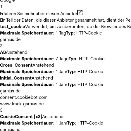
Google
1
Erfahren Sie mehr über diesen Anbieter
Ein Teil der Daten, die dieser Anbieter gesammelt hat, dient der
test_cookie
Verwendet, um zu überprüfen, ob der Browser des Be
Maximale Speicherdauer
: 1 Tag
Typ
: HTTP-Cookie
garnius.de
3
AB
Anstehend
Maximale Speicherdauer
: 7 Tage
Typ
: HTTP-Cookie
Cross_Consent
Anstehend
Maximale Speicherdauer
: 1 Jahr
Typ
: HTTP-Cookie
Initial_Consent
Anstehend
Maximale Speicherdauer
: 1 Jahr
Typ
: HTTP-Cookie
garnius.de
consent.cookiebot.com
www.track.garnius.de
3
CookieConsent [x3]
Anstehend
Maximale Speicherdauer
: 1 Jahr
Typ
: HTTP-Cookie
garnius.no