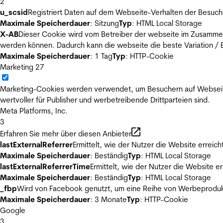
2
u_scsid
Registriert Daten auf dem Webseite-Verhalten der Besuch
Maximale Speicherdauer
: Sitzung
Typ
: HTML Local Storage
X-AB
Dieser Cookie wird vom Betreiber der webseite im Zusammenh
werden können. Dadurch kann die webseite die beste Variation / E
Maximale Speicherdauer
: 1 Tag
Typ
: HTTP-Cookie
Marketing
27
Marketing-Cookies werden verwendet, um Besuchern auf Webseiten 
wertvoller für Publisher und werbetreibende Drittparteien sind.
Meta Platforms, Inc.
3
Erfahren Sie mehr über diesen Anbieter
lastExternalReferrer
Ermittelt, wie der Nutzer die Website erreich
Maximale Speicherdauer
: Beständig
Typ
: HTML Local Storage
lastExternalReferrerTime
Ermittelt, wie der Nutzer die Website er
Maximale Speicherdauer
: Beständig
Typ
: HTML Local Storage
_fbp
Wird von Facebook genutzt, um eine Reihe von Werbeprodukt
Maximale Speicherdauer
: 3 Monate
Typ
: HTTP-Cookie
Google
3