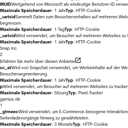
MUID
Weitgehend von Microsoft als eindeutige Benutzer-ID verwen
Maximale Speicherdauer
: 1 Jahr
Typ
: HTTP-Cookie
_uetsid
Sammelt Daten zum Besucherverhalten auf mehreren Websit
begrenzen.
Maximale Speicherdauer
: 1 Tag
Typ
: HTTP-Cookie
_uetvid
Wird verwendet, um Besucher auf mehreren Websites zu t
Maximale Speicherdauer
: 1 Jahr
Typ
: HTTP-Cookie
Snap Inc.
2
Erfahren Sie mehr über diesen Anbieter
sc_at
Wird von Snapchat verwendet, um Werbeinhalte auf der Webs
Besuchersegmentierung.
Maximale Speicherdauer
: 1 Jahr
Typ
: HTTP-Cookie
p
Wird verwendet, um Besucher auf mehreren Websites zu tracken
Maximale Speicherdauer
: Sitzung
Typ
: Pixel-Tracker
garnius.de
1
_gtmeec
Wird verwendet, um E-Commerce-bezogene Interaktionsda
Seitenladevorgänge hinweg zu gewährleisten.
Maximale Speicherdauer
: 3 Monate
Typ
: HTTP-Cookie