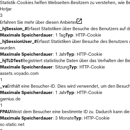
Statistik-Cookies helfen Webseiten-Besitzern zu verstehen, wie
Hotjar
3
Erfahren Sie mehr über diesen Anbieter
_hjSession_#
Erfasst Statistiken über Besuche des Benutzers auf 
Maximale Speicherdauer
: 1 Tag
Typ
: HTTP-Cookie
_hjSessionUser_#
Erfasst Statistiken über Besuche des Benutzers
wurden.
Maximale Speicherdauer
: 1 Jahr
Typ
: HTTP-Cookie
_hjTLDTest
Registriert statistische Daten über das Verhalten der 
Maximale Speicherdauer
: Sitzung
Typ
: HTTP-Cookie
assets.voyado.com
1
_va
Enthält eine Besucher-ID. Dies wird verwendet, um den Besuch
Maximale Speicherdauer
: 1 Jahr
Typ
: HTTP-Cookie
garnius.de
1
FPAU
Weist dem Besucher eine bestimmte ID zu. Dadurch kann die 
Maximale Speicherdauer
: 3 Monate
Typ
: HTTP-Cookie
sc-static.net