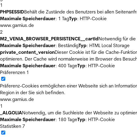
1
PHPSESSID
Behält die Zustände des Benutzers bei allen Seitenanf
Maximale Speicherdauer
: 1 Tag
Typ
: HTTP-Cookie
www.garnius.de
2
M2_VENIA_BROWSER_PERSISTENCE__cartId
Notwendig für die 
Maximale Speicherdauer
: Beständig
Typ
: HTML Local Storage
private_content_version
Dieser Cookie ist für die Cache-Funkti
optimieren. Der Cache wird normalerweise im Browser des Besuch
Maximale Speicherdauer
: 400 Tage
Typ
: HTTP-Cookie
Präferenzen
1
Präferenz-Cookies ermöglichen einer Webseite sich an Informatione
Region in der Sie sich befinden.
www.garnius.de
1
_ALGOLIA
Notwendig, um die Suchleiste der Webseite zu optimier
Maximale Speicherdauer
: 180 Tage
Typ
: HTTP-Cookie
Statistiken
7