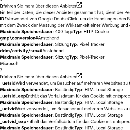
Erfahren Sie mehr über diesen Anbieter
Ein Teil der Daten, die dieser Anbieter gesammelt hat, dient der
IDE
Verwendet von Google DoubleClick, um die Handlungen des Ben
mit dem Zweck der Messung der Wirksamkeit einer Werbung und de
Maximale Speicherdauer
: 400 Tage
Typ
: HTTP-Cookie
gmp\conversion#
Anstehend
Maximale Speicherdauer
: Sitzung
Typ
: Pixel-Tracker
ddm/activity/src=#
Anstehend
Maximale Speicherdauer
: Sitzung
Typ
: Pixel-Tracker
Microsoft
7
Erfahren Sie mehr über diesen Anbieter
_uetsid
Wird verwendet, um Besucher auf mehreren Websites zu t
Maximale Speicherdauer
: Beständig
Typ
: HTML Local Storage
_uetsid_exp
Enthält das Verfallsdatum für das Cookie mit entsp
Maximale Speicherdauer
: Beständig
Typ
: HTML Local Storage
_uetvid
Wird verwendet, um Besucher auf mehreren Websites zu t
Maximale Speicherdauer
: Beständig
Typ
: HTML Local Storage
_uetvid_exp
Enthält das Verfallsdatum für das Cookie mit entsp
Maximale Speicherdauer
: Beständig
Typ
: HTML Local Storage