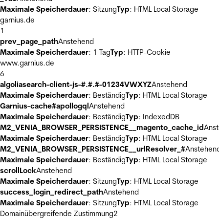
Maximale Speicherdauer
: Sitzung
Typ
: HTML Local Storage
garnius.de
1
prev_page_path
Anstehend
Maximale Speicherdauer
: 1 Tag
Typ
: HTTP-Cookie
www.garnius.de
6
algoliasearch-client-js-#.#.#-01234VWXYZ
Anstehend
Maximale Speicherdauer
: Beständig
Typ
: HTML Local Storage
Garnius-cache#apollogql
Anstehend
Maximale Speicherdauer
: Beständig
Typ
: IndexedDB
M2_VENIA_BROWSER_PERSISTENCE__magento_cache_id
Ans
Maximale Speicherdauer
: Beständig
Typ
: HTML Local Storage
M2_VENIA_BROWSER_PERSISTENCE__urlResolver_#
Anstehen
Maximale Speicherdauer
: Beständig
Typ
: HTML Local Storage
scrollLock
Anstehend
Maximale Speicherdauer
: Sitzung
Typ
: HTML Local Storage
success_login_redirect_path
Anstehend
Maximale Speicherdauer
: Sitzung
Typ
: HTML Local Storage
Domainübergreifende Zustimmung
2