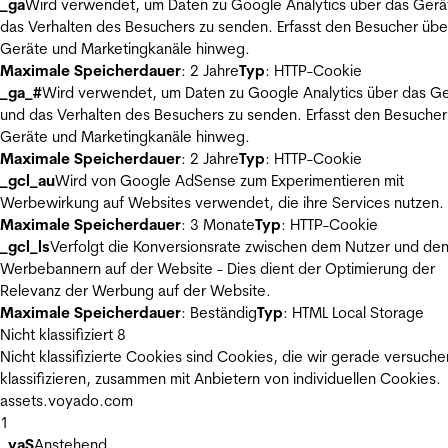
_ga
Wird verwendet, um Daten zu Google Analytics über das Gerä
das Verhalten des Besuchers zu senden. Erfasst den Besucher übe
Geräte und Marketingkanäle hinweg.
Maximale Speicherdauer
: 2 Jahre
Typ
: HTTP-Cookie
_ga_#
Wird verwendet, um Daten zu Google Analytics über das Ge
und das Verhalten des Besuchers zu senden. Erfasst den Besucher
Geräte und Marketingkanäle hinweg.
Maximale Speicherdauer
: 2 Jahre
Typ
: HTTP-Cookie
_gcl_au
Wird von Google AdSense zum Experimentieren mit
Werbewirkung auf Websites verwendet, die ihre Services nutzen.
Maximale Speicherdauer
: 3 Monate
Typ
: HTTP-Cookie
_gcl_ls
Verfolgt die Konversionsrate zwischen dem Nutzer und de
Werbebannern auf der Website - Dies dient der Optimierung der
Relevanz der Werbung auf der Website.
Maximale Speicherdauer
: Beständig
Typ
: HTML Local Storage
Nicht klassifiziert
8
Nicht klassifizierte Cookies sind Cookies, die wir gerade versuche
klassifizieren, zusammen mit Anbietern von individuellen Cookies.
assets.voyado.com
1
_vaS
Anstehend