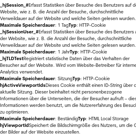
_hjSession_#
Erfasst Statistiken über Besuche des Benutzers auf d
Website, wie z. B. die Anzahl der Besuche, durchschnittliche
Verweildauer auf der Website und welche Seiten gelesen wurden.
Maximale Speicherdauer
: 1 Tag
Typ
: HTTP-Cookie
_hjSessionUser_#
Erfasst Statistiken über Besuche des Benutzers 
der Website, wie z. B. die Anzahl der Besuche, durchschnittliche
Verweildauer auf der Website und welche Seiten gelesen wurden.
Maximale Speicherdauer
: 1 Jahr
Typ
: HTTP-Cookie
_hjTLDTest
Registriert statistische Daten über das Verhalten der
Besucher auf der Website. Wird vom Website-Betreiber für intern
Analytics verwendet.
Maximale Speicherdauer
: Sitzung
Typ
: HTTP-Cookie
hjActiveViewportIds
Dieses Cookie enthält einen ID-String über 
aktuelle Sitzung. Dieser beinhaltet nicht personenbezogene
Informationen über die Unterseiten, die der Besucher aufruft – die
Informationen werden benutzt, um die Nutzererfahrung des Besuc
zu optimieren.
Maximale Speicherdauer
: Beständig
Typ
: HTML Local Storage
hjViewportId
Speichert die Bildschirmgröße des Nutzers, um die
der Bilder auf der Website einzustellen.