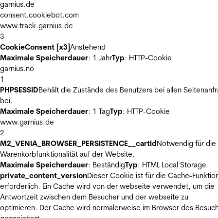
garnius.de
consent.cookiebot.com
www.track.garnius.de
3
CookieConsent [x3]
Anstehend
Maximale Speicherdauer
: 1 Jahr
Typ
: HTTP-Cookie
garnius.no
1
PHPSESSID
Behält die Zustände des Benutzers bei allen Seitenanf
bei.
Maximale Speicherdauer
: 1 Tag
Typ
: HTTP-Cookie
www.garnius.de
2
M2_VENIA_BROWSER_PERSISTENCE__cartId
Notwendig für die
Warenkorbfunktionalität auf der Website.
Maximale Speicherdauer
: Beständig
Typ
: HTML Local Storage
private_content_version
Dieser Cookie ist für die Cache-Funktio
erforderlich. Ein Cache wird von der webseite verwendet, um die
Antwortzeit zwischen dem Besucher und der webseite zu
optimieren. Der Cache wird normalerweise im Browser des Besuc