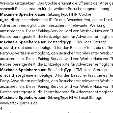
Website umzusetzen. Das Cookie erkennt die Effizienz der Anzeig
sammelt Besucherdaten für die weitere Besuchersegmentierung.
Maximale Speicherdauer
: Sitzung
Typ
: HTTP-Cookie
u_sclid
Legt eine eindeutige ID für den Besucher fest, die es Third
Advertisern ermöglicht, den Besucher mit relevanter Werbung
anzusprechen. Dieser Pairing-Service wird von Werbe-Hubs von Th
Parties bereitgestellt, die Echtzeitgebote für Advertiser ermöglich
Maximale Speicherdauer
: Beständig
Typ
: HTML Local Storage
u_sclid_r
Legt eine eindeutige ID für den Besucher fest, die es Thi
Party-Advertisern ermöglicht, den Besucher mit relevanter Werbu
anzusprechen. Dieser Pairing-Service wird von Werbe-Hubs von Th
Parties bereitgestellt, die Echtzeitgebote für Advertiser ermöglich
Maximale Speicherdauer
: Beständig
Typ
: HTML Local Storage
u_scsid_r
Legt eine eindeutige ID für den Besucher fest, die es Thi
Party-Advertisern ermöglicht, den Besucher mit relevanter Werbu
anzusprechen. Dieser Pairing-Service wird von Werbe-Hubs von Th
Parties bereitgestellt, die Echtzeitgebote für Advertiser ermöglich
Maximale Speicherdauer
: Sitzung
Typ
: HTML Local Storage
www.track.garnius.de
4