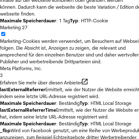
Inhalte auf der webseite kombiniert oder geändert werden
können. Dadurch kann die webseite die beste Variation / Edition d
webseite finden.
Maximale Speicherdauer
: 1 Tag
Typ
: HTTP-Cookie
Marketing
27
Marketing-Cookies werden verwendet, um Besuchern auf Websei
folgen. Die Absicht ist, Anzeigen zu zeigen, die relevant und
ansprechend für den einzelnen Benutzer sind und daher wertvoller
Publisher und werbetreibende Drittparteien sind.
Meta Platforms, Inc.
3
Erfahren Sie mehr über diesen Anbieter
lastExternalReferrer
Ermittelt, wie der Nutzer die Website erreicht
indem seine letzte URL-Adresse registriert wird.
Maximale Speicherdauer
: Beständig
Typ
: HTML Local Storage
lastExternalReferrerTime
Ermittelt, wie der Nutzer die Website er
hat, indem seine letzte URL-Adresse registriert wird.
Maximale Speicherdauer
: Beständig
Typ
: HTML Local Storage
_fbp
Wird von Facebook genutzt, um eine Reihe von Werbeprodu
anzuzeigen, zum Beispiel Echtzeitgebote dritter Werbetreibender.