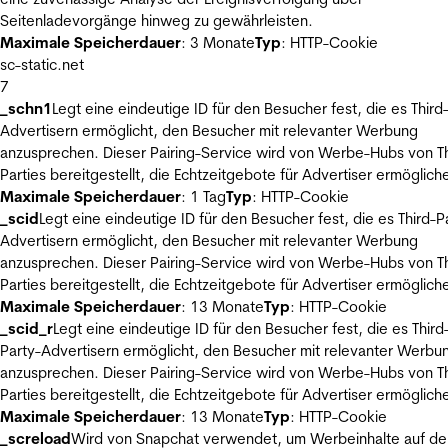
Seitenladevorgänge hinweg zu gewährleisten.
Maximale Speicherdauer
: 3 Monate
Typ
: HTTP-Cookie
sc-static.net
7
_schn1
Legt eine eindeutige ID für den Besucher fest, die es Third
Advertisern ermöglicht, den Besucher mit relevanter Werbung
anzusprechen. Dieser Pairing-Service wird von Werbe-Hubs von Th
Parties bereitgestellt, die Echtzeitgebote für Advertiser ermöglich
Maximale Speicherdauer
: 1 Tag
Typ
: HTTP-Cookie
_scid
Legt eine eindeutige ID für den Besucher fest, die es Third-P
Advertisern ermöglicht, den Besucher mit relevanter Werbung
anzusprechen. Dieser Pairing-Service wird von Werbe-Hubs von Th
Parties bereitgestellt, die Echtzeitgebote für Advertiser ermöglich
Maximale Speicherdauer
: 13 Monate
Typ
: HTTP-Cookie
_scid_r
Legt eine eindeutige ID für den Besucher fest, die es Third
Party-Advertisern ermöglicht, den Besucher mit relevanter Werbu
anzusprechen. Dieser Pairing-Service wird von Werbe-Hubs von Th
Parties bereitgestellt, die Echtzeitgebote für Advertiser ermöglich
Maximale Speicherdauer
: 13 Monate
Typ
: HTTP-Cookie
_screload
Wird von Snapchat verwendet, um Werbeinhalte auf de