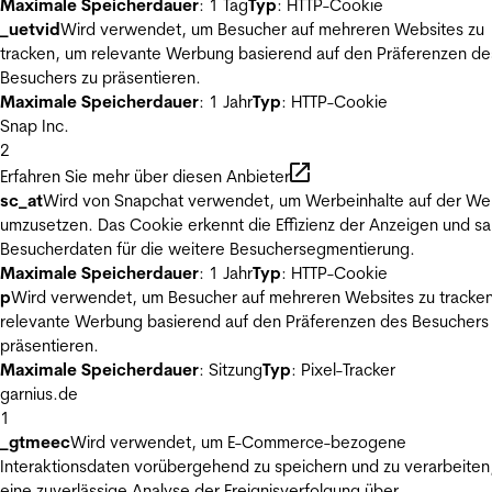
Maximale Speicherdauer
: 1 Tag
Typ
: HTTP-Cookie
_uetvid
Wird verwendet, um Besucher auf mehreren Websites zu
tracken, um relevante Werbung basierend auf den Präferenzen de
Besuchers zu präsentieren.
Maximale Speicherdauer
: 1 Jahr
Typ
: HTTP-Cookie
Snap Inc.
2
Erfahren Sie mehr über diesen Anbieter
sc_at
Wird von Snapchat verwendet, um Werbeinhalte auf der We
umzusetzen. Das Cookie erkennt die Effizienz der Anzeigen und s
Besucherdaten für die weitere Besuchersegmentierung.
Maximale Speicherdauer
: 1 Jahr
Typ
: HTTP-Cookie
p
Wird verwendet, um Besucher auf mehreren Websites zu tracke
relevante Werbung basierend auf den Präferenzen des Besuchers
präsentieren.
Maximale Speicherdauer
: Sitzung
Typ
: Pixel-Tracker
garnius.de
1
_gtmeec
Wird verwendet, um E-Commerce-bezogene
Interaktionsdaten vorübergehend zu speichern und zu verarbeiten
eine zuverlässige Analyse der Ereignisverfolgung über