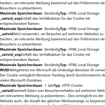
tracken, um relevante Werbung basierend auf den Präferenzen de
Besuchers zu präsentieren.
Maximale Speicherdauer
: Beständig
Typ
: HTML Local Storage
_uetsid_exp
Enthält das Verfallsdatum für das Cookie mit
entsprechendem Namen.
Maximale Speicherdauer
: Beständig
Typ
: HTML Local Storage
_uetvid
Wird verwendet, um Besucher auf mehreren Websites zu
tracken, um relevante Werbung basierend auf den Präferenzen de
Besuchers zu präsentieren.
Maximale Speicherdauer
: Beständig
Typ
: HTML Local Storage
_uetvid_exp
Enthält das Verfallsdatum für das Cookie mit
entsprechendem Namen.
Maximale Speicherdauer
: Beständig
Typ
: HTML Local Storage
MUID
Weitgehend von Microsoft als eindeutige Benutzer-ID verw
Der Cookie ermöglicht Benutzer-Tracking durch Synchronisieren de
vielen Microsoft-Domänen.
Maximale Speicherdauer
: 1 Jahr
Typ
: HTTP-Cookie
_uetsid
Sammelt Daten zum Besucherverhalten auf mehreren Webs
um relevantere Werbung zu präsentieren - Dies ermöglicht es der
Website auch, die Anzahl der gleichen Werbeanzeige zu begrenze