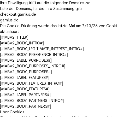
Ihre Einwilligung trifft auf die folgenden Domains zu:
Liste der Domains, für die Ihre Zustimmung gilt:
checkout.garnius.de
garnius.de
Die Cookie-Erklärung wurde das letzte Mal am 7/13/26 von
Cooki
aktualisiert
[#IABV2_TITLE#]
[#IABV2_BODY_INTRO#]
[#IABV2_BODY_LEGITIMATE_INTEREST_INTRO#]
[#IABV2_BODY_PREFERENCE_INTRO#]
[#IABV2_LABEL_PURPOSES#]
[#IABV2_BODY_PURPOSES_INTRO#]
[#IABV2_BODY_PURPOSES#]
[#IABV2_LABEL_FEATURES#]
[#IABV2_BODY_FEATURES_INTRO#]
[#IABV2_BODY_FEATURES#]
[#IABV2_LABEL_PARTNERS#]
[#IABV2_BODY_PARTNERS_INTRO#]
[#IABV2_BODY_PARTNERS#]
Über Cookies