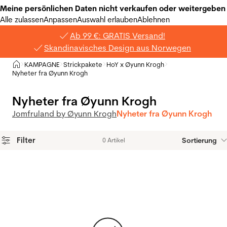
Meine persönlichen Daten nicht verkaufen oder weitergeben
Alle zulassen
Anpassen
Auswahl erlauben
Ablehnen
Ab 99 €: GRATIS Versand!
Skandinavisches Design aus Norwegen
Privat
KAMPAGNE
Strickpakete
HoY x Øyunn Krogh
>
>
>
>
Nyheter fra Øyunn Krogh
Nyheter fra Øyunn Krogh
Jomfruland by Øyunn Krogh
Nyheter fra Øyunn Krogh
Filter
Sortierung
0 Artikel