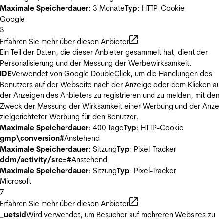
Maximale Speicherdauer
: 3 Monate
Typ
: HTTP-Cookie
Google
3
Erfahren Sie mehr über diesen Anbieter
Ein Teil der Daten, die dieser Anbieter gesammelt hat, dient der
Personalisierung und der Messung der Werbewirksamkeit.
IDE
Verwendet von Google DoubleClick, um die Handlungen des
Benutzers auf der Webseite nach der Anzeige oder dem Klicken au
der Anzeigen des Anbieters zu registrieren und zu melden, mit de
Zweck der Messung der Wirksamkeit einer Werbung und der Anze
zielgerichteter Werbung für den Benutzer.
Maximale Speicherdauer
: 400 Tage
Typ
: HTTP-Cookie
gmp\conversion#
Anstehend
Maximale Speicherdauer
: Sitzung
Typ
: Pixel-Tracker
ddm/activity/src=#
Anstehend
Maximale Speicherdauer
: Sitzung
Typ
: Pixel-Tracker
Microsoft
7
Erfahren Sie mehr über diesen Anbieter
_uetsid
Wird verwendet, um Besucher auf mehreren Websites zu