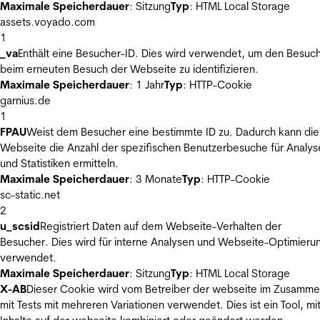
Maximale Speicherdauer
: Sitzung
Typ
: HTML Local Storage
assets.voyado.com
1
_va
Enthält eine Besucher-ID. Dies wird verwendet, um den Besuc
beim erneuten Besuch der Webseite zu identifizieren.
Maximale Speicherdauer
: 1 Jahr
Typ
: HTTP-Cookie
garnius.de
1
FPAU
Weist dem Besucher eine bestimmte ID zu. Dadurch kann die
Webseite die Anzahl der spezifischen Benutzerbesuche für Analys
und Statistiken ermitteln.
Maximale Speicherdauer
: 3 Monate
Typ
: HTTP-Cookie
sc-static.net
2
u_scsid
Registriert Daten auf dem Webseite-Verhalten der
Besucher. Dies wird für interne Analysen und Webseite-Optimieru
verwendet.
Maximale Speicherdauer
: Sitzung
Typ
: HTML Local Storage
X-AB
Dieser Cookie wird vom Betreiber der webseite im Zusamm
mit Tests mit mehreren Variationen verwendet. Dies ist ein Tool, m