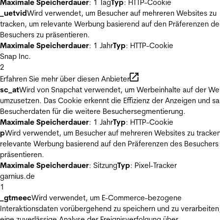
Maximale Speicherdauer
: 1 Tag
Typ
: HTTP-Cookie
_uetvid
Wird verwendet, um Besucher auf mehreren Websites zu
tracken, um relevante Werbung basierend auf den Präferenzen de
Besuchers zu präsentieren.
Maximale Speicherdauer
: 1 Jahr
Typ
: HTTP-Cookie
Snap Inc.
2
Erfahren Sie mehr über diesen Anbieter
sc_at
Wird von Snapchat verwendet, um Werbeinhalte auf der We
umzusetzen. Das Cookie erkennt die Effizienz der Anzeigen und s
Besucherdaten für die weitere Besuchersegmentierung.
Maximale Speicherdauer
: 1 Jahr
Typ
: HTTP-Cookie
p
Wird verwendet, um Besucher auf mehreren Websites zu tracke
relevante Werbung basierend auf den Präferenzen des Besuchers
präsentieren.
Maximale Speicherdauer
: Sitzung
Typ
: Pixel-Tracker
garnius.de
1
_gtmeec
Wird verwendet, um E-Commerce-bezogene
Interaktionsdaten vorübergehend zu speichern und zu verarbeiten
eine zuverlässige Analyse der Ereignisverfolgung über