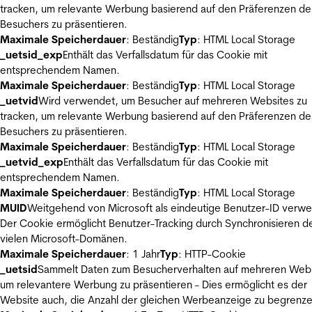
tracken, um relevante Werbung basierend auf den Präferenzen de
Besuchers zu präsentieren.
Maximale Speicherdauer
: Beständig
Typ
: HTML Local Storage
_uetsid_exp
Enthält das Verfallsdatum für das Cookie mit
entsprechendem Namen.
Maximale Speicherdauer
: Beständig
Typ
: HTML Local Storage
_uetvid
Wird verwendet, um Besucher auf mehreren Websites zu
tracken, um relevante Werbung basierend auf den Präferenzen de
Besuchers zu präsentieren.
Maximale Speicherdauer
: Beständig
Typ
: HTML Local Storage
_uetvid_exp
Enthält das Verfallsdatum für das Cookie mit
entsprechendem Namen.
Maximale Speicherdauer
: Beständig
Typ
: HTML Local Storage
MUID
Weitgehend von Microsoft als eindeutige Benutzer-ID verw
Der Cookie ermöglicht Benutzer-Tracking durch Synchronisieren de
vielen Microsoft-Domänen.
Maximale Speicherdauer
: 1 Jahr
Typ
: HTTP-Cookie
_uetsid
Sammelt Daten zum Besucherverhalten auf mehreren Webs
um relevantere Werbung zu präsentieren - Dies ermöglicht es der
Website auch, die Anzahl der gleichen Werbeanzeige zu begrenze