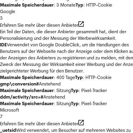
Maximale Speicherdauer
: 3 Monate
Typ
: HTTP-Cookie
Google
3
Erfahren Sie mehr über diesen Anbieter
Ein Teil der Daten, die dieser Anbieter gesammelt hat, dient der
Personalisierung und der Messung der Werbewirksamkeit.
IDE
Verwendet von Google DoubleClick, um die Handlungen des
Benutzers auf der Webseite nach der Anzeige oder dem Klicken au
der Anzeigen des Anbieters zu registrieren und zu melden, mit de
Zweck der Messung der Wirksamkeit einer Werbung und der Anze
zielgerichteter Werbung für den Benutzer.
Maximale Speicherdauer
: 400 Tage
Typ
: HTTP-Cookie
gmp\conversion#
Anstehend
Maximale Speicherdauer
: Sitzung
Typ
: Pixel-Tracker
ddm/activity/src=#
Anstehend
Maximale Speicherdauer
: Sitzung
Typ
: Pixel-Tracker
Microsoft
7
Erfahren Sie mehr über diesen Anbieter
_uetsid
Wird verwendet, um Besucher auf mehreren Websites zu