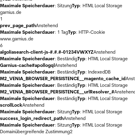
Maximale Speicherdauer
: Sitzung
Typ
: HTML Local Storage
garnius.de
1
prev_page_path
Anstehend
Maximale Speicherdauer
: 1 Tag
Typ
: HTTP-Cookie
www.garnius.de
6
algoliasearch-client-js-#.#.#-01234VWXYZ
Anstehend
Maximale Speicherdauer
: Beständig
Typ
: HTML Local Storage
Garnius-cache#apollogql
Anstehend
Maximale Speicherdauer
: Beständig
Typ
: IndexedDB
M2_VENIA_BROWSER_PERSISTENCE__magento_cache_id
Ans
Maximale Speicherdauer
: Beständig
Typ
: HTML Local Storage
M2_VENIA_BROWSER_PERSISTENCE__urlResolver_#
Anstehen
Maximale Speicherdauer
: Beständig
Typ
: HTML Local Storage
scrollLock
Anstehend
Maximale Speicherdauer
: Sitzung
Typ
: HTML Local Storage
success_login_redirect_path
Anstehend
Maximale Speicherdauer
: Sitzung
Typ
: HTML Local Storage
Domainübergreifende Zustimmung
2