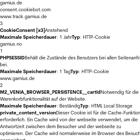
garnius.de
consent.cookiebot.com
www.track.garnius.de
3
CookieConsent [x3]
Anstehend
Maximale Speicherdauer
: 1 Jahr
Typ
: HTTP-Cookie
garnius.no
1
PHPSESSID
Behält die Zustände des Benutzers bei allen Seitenanf
bei.
Maximale Speicherdauer
: 1 Tag
Typ
: HTTP-Cookie
www.garnius.de
2
M2_VENIA_BROWSER_PERSISTENCE__cartId
Notwendig für die
Warenkorbfunktionalität auf der Website.
Maximale Speicherdauer
: Beständig
Typ
: HTML Local Storage
private_content_version
Dieser Cookie ist für die Cache-Funktio
erforderlich. Ein Cache wird von der webseite verwendet, um die
Antwortzeit zwischen dem Besucher und der webseite zu
optimieren. Der Cache wird normalerweise im Browser des Besuc