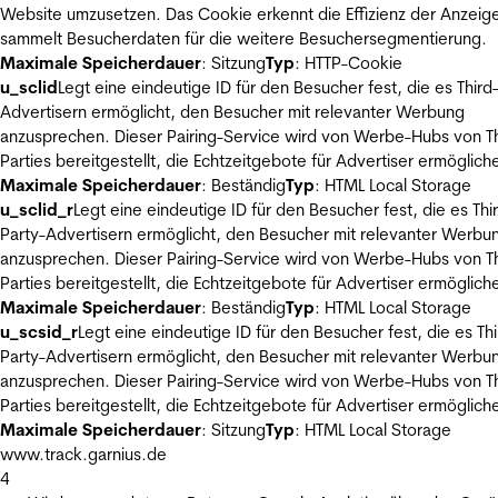
Website umzusetzen. Das Cookie erkennt die Effizienz der Anzeig
sammelt Besucherdaten für die weitere Besuchersegmentierung.
Maximale Speicherdauer
: Sitzung
Typ
: HTTP-Cookie
u_sclid
Legt eine eindeutige ID für den Besucher fest, die es Third
Advertisern ermöglicht, den Besucher mit relevanter Werbung
anzusprechen. Dieser Pairing-Service wird von Werbe-Hubs von Th
Parties bereitgestellt, die Echtzeitgebote für Advertiser ermöglich
Maximale Speicherdauer
: Beständig
Typ
: HTML Local Storage
u_sclid_r
Legt eine eindeutige ID für den Besucher fest, die es Thi
Party-Advertisern ermöglicht, den Besucher mit relevanter Werbu
anzusprechen. Dieser Pairing-Service wird von Werbe-Hubs von Th
Parties bereitgestellt, die Echtzeitgebote für Advertiser ermöglich
Maximale Speicherdauer
: Beständig
Typ
: HTML Local Storage
u_scsid_r
Legt eine eindeutige ID für den Besucher fest, die es Thi
Party-Advertisern ermöglicht, den Besucher mit relevanter Werbu
anzusprechen. Dieser Pairing-Service wird von Werbe-Hubs von Th
Parties bereitgestellt, die Echtzeitgebote für Advertiser ermöglich
Maximale Speicherdauer
: Sitzung
Typ
: HTML Local Storage
www.track.garnius.de
4