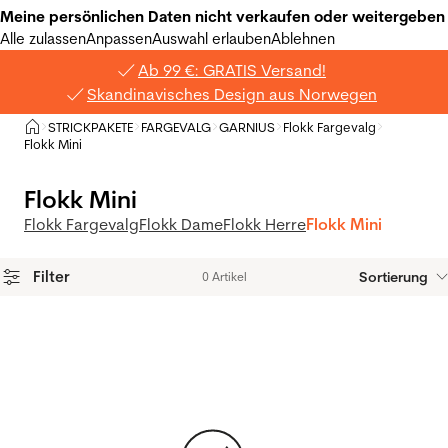
Meine persönlichen Daten nicht verkaufen oder weitergeben
Alle zulassen
Anpassen
Auswahl erlauben
Ablehnen
Ab 99 €: GRATIS Versand!
Skandinavisches Design aus Norwegen
Privat
STRICKPAKETE
FARGEVALG
GARNIUS
Flokk Fargevalg
>
>
>
>
>
Flokk Mini
Flokk Mini
Flokk Fargevalg
Flokk Dame
Flokk Herre
Flokk Mini
Filter
Sortierung
0 Artikel