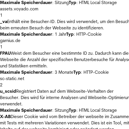
Maximale Speicherdauer
: Sitzung
Typ
: HTML Local Storage
assets.voyado.com
1
_va
Enthält eine Besucher-ID. Dies wird verwendet, um den Besuc
beim erneuten Besuch der Webseite zu identifizieren.
Maximale Speicherdauer
: 1 Jahr
Typ
: HTTP-Cookie
garnius.de
1
FPAU
Weist dem Besucher eine bestimmte ID zu. Dadurch kann die
Webseite die Anzahl der spezifischen Benutzerbesuche für Analys
und Statistiken ermitteln.
Maximale Speicherdauer
: 3 Monate
Typ
: HTTP-Cookie
sc-static.net
2
u_scsid
Registriert Daten auf dem Webseite-Verhalten der
Besucher. Dies wird für interne Analysen und Webseite-Optimieru
verwendet.
Maximale Speicherdauer
: Sitzung
Typ
: HTML Local Storage
X-AB
Dieser Cookie wird vom Betreiber der webseite im Zusamm
mit Tests mit mehreren Variationen verwendet. Dies ist ein Tool, m