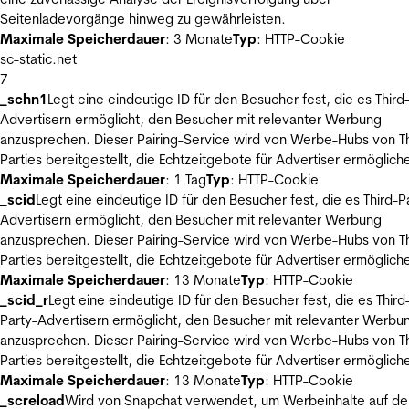
Seitenladevorgänge hinweg zu gewährleisten.
Maximale Speicherdauer
: 3 Monate
Typ
: HTTP-Cookie
sc-static.net
7
_schn1
Legt eine eindeutige ID für den Besucher fest, die es Third
Advertisern ermöglicht, den Besucher mit relevanter Werbung
anzusprechen. Dieser Pairing-Service wird von Werbe-Hubs von Th
Parties bereitgestellt, die Echtzeitgebote für Advertiser ermöglich
Maximale Speicherdauer
: 1 Tag
Typ
: HTTP-Cookie
_scid
Legt eine eindeutige ID für den Besucher fest, die es Third-P
Advertisern ermöglicht, den Besucher mit relevanter Werbung
anzusprechen. Dieser Pairing-Service wird von Werbe-Hubs von Th
Parties bereitgestellt, die Echtzeitgebote für Advertiser ermöglich
Maximale Speicherdauer
: 13 Monate
Typ
: HTTP-Cookie
_scid_r
Legt eine eindeutige ID für den Besucher fest, die es Third
Party-Advertisern ermöglicht, den Besucher mit relevanter Werbu
anzusprechen. Dieser Pairing-Service wird von Werbe-Hubs von Th
Parties bereitgestellt, die Echtzeitgebote für Advertiser ermöglich
Maximale Speicherdauer
: 13 Monate
Typ
: HTTP-Cookie
_screload
Wird von Snapchat verwendet, um Werbeinhalte auf de