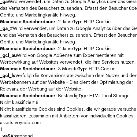
_ga
Wird verwendet, um Daten zu Google Analytics über das Gerä
das Verhalten des Besuchers zu senden. Erfasst den Besucher übe
Geräte und Marketingkanäle hinweg.
Maximale Speicherdauer
: 2 Jahre
Typ
: HTTP-Cookie
_ga_#
Wird verwendet, um Daten zu Google Analytics über das Ge
und das Verhalten des Besuchers zu senden. Erfasst den Besucher
Geräte und Marketingkanäle hinweg.
Maximale Speicherdauer
: 2 Jahre
Typ
: HTTP-Cookie
_gcl_au
Wird von Google AdSense zum Experimentieren mit
Werbewirkung auf Websites verwendet, die ihre Services nutzen.
Maximale Speicherdauer
: 3 Monate
Typ
: HTTP-Cookie
_gcl_ls
Verfolgt die Konversionsrate zwischen dem Nutzer und de
Werbebannern auf der Website - Dies dient der Optimierung der
Relevanz der Werbung auf der Website.
Maximale Speicherdauer
: Beständig
Typ
: HTML Local Storage
Nicht klassifiziert
8
Nicht klassifizierte Cookies sind Cookies, die wir gerade versuche
klassifizieren, zusammen mit Anbietern von individuellen Cookies.
assets.voyado.com
1
_vaS
Anstehend