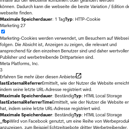
Inhalte auf der webseite kombiniert oder geändert werden
können. Dadurch kann die webseite die beste Variation / Edition d
webseite finden.
Maximale Speicherdauer
: 1 Tag
Typ
: HTTP-Cookie
Marketing
27
Marketing-Cookies werden verwendet, um Besuchern auf Websei
folgen. Die Absicht ist, Anzeigen zu zeigen, die relevant und
ansprechend für den einzelnen Benutzer sind und daher wertvoller
Publisher und werbetreibende Drittparteien sind.
Meta Platforms, Inc.
3
Erfahren Sie mehr über diesen Anbieter
lastExternalReferrer
Ermittelt, wie der Nutzer die Website erreicht
indem seine letzte URL-Adresse registriert wird.
Maximale Speicherdauer
: Beständig
Typ
: HTML Local Storage
lastExternalReferrerTime
Ermittelt, wie der Nutzer die Website er
hat, indem seine letzte URL-Adresse registriert wird.
Maximale Speicherdauer
: Beständig
Typ
: HTML Local Storage
_fbp
Wird von Facebook genutzt, um eine Reihe von Werbeprodu
anzuzeigen, zum Beispiel Echtzeitgebote dritter Werbetreibender.