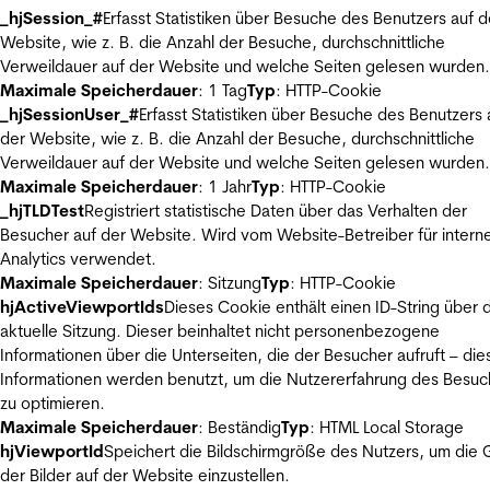
_hjSession_#
Erfasst Statistiken über Besuche des Benutzers auf d
Website, wie z. B. die Anzahl der Besuche, durchschnittliche
Verweildauer auf der Website und welche Seiten gelesen wurden.
Maximale Speicherdauer
: 1 Tag
Typ
: HTTP-Cookie
_hjSessionUser_#
Erfasst Statistiken über Besuche des Benutzers 
der Website, wie z. B. die Anzahl der Besuche, durchschnittliche
Verweildauer auf der Website und welche Seiten gelesen wurden.
Maximale Speicherdauer
: 1 Jahr
Typ
: HTTP-Cookie
_hjTLDTest
Registriert statistische Daten über das Verhalten der
Besucher auf der Website. Wird vom Website-Betreiber für intern
Analytics verwendet.
Maximale Speicherdauer
: Sitzung
Typ
: HTTP-Cookie
hjActiveViewportIds
Dieses Cookie enthält einen ID-String über 
aktuelle Sitzung. Dieser beinhaltet nicht personenbezogene
Informationen über die Unterseiten, die der Besucher aufruft – die
Informationen werden benutzt, um die Nutzererfahrung des Besuc
zu optimieren.
Maximale Speicherdauer
: Beständig
Typ
: HTML Local Storage
hjViewportId
Speichert die Bildschirmgröße des Nutzers, um die
der Bilder auf der Website einzustellen.