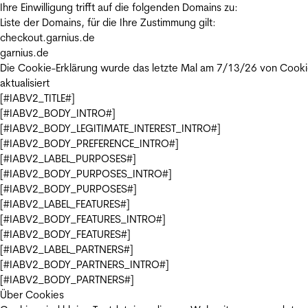
Ihre Einwilligung trifft auf die folgenden Domains zu:
Liste der Domains, für die Ihre Zustimmung gilt:
checkout.garnius.de
garnius.de
Die Cookie-Erklärung wurde das letzte Mal am 7/13/26 von
Cooki
aktualisiert
[#IABV2_TITLE#]
[#IABV2_BODY_INTRO#]
[#IABV2_BODY_LEGITIMATE_INTEREST_INTRO#]
[#IABV2_BODY_PREFERENCE_INTRO#]
[#IABV2_LABEL_PURPOSES#]
[#IABV2_BODY_PURPOSES_INTRO#]
[#IABV2_BODY_PURPOSES#]
[#IABV2_LABEL_FEATURES#]
[#IABV2_BODY_FEATURES_INTRO#]
[#IABV2_BODY_FEATURES#]
[#IABV2_LABEL_PARTNERS#]
[#IABV2_BODY_PARTNERS_INTRO#]
[#IABV2_BODY_PARTNERS#]
Über Cookies