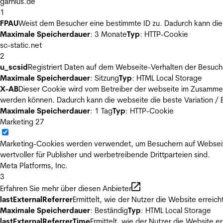
garnius.de
1
FPAU
Weist dem Besucher eine bestimmte ID zu. Dadurch kann die 
Maximale Speicherdauer
: 3 Monate
Typ
: HTTP-Cookie
sc-static.net
2
u_scsid
Registriert Daten auf dem Webseite-Verhalten der Besuch
Maximale Speicherdauer
: Sitzung
Typ
: HTML Local Storage
X-AB
Dieser Cookie wird vom Betreiber der webseite im Zusammenh
werden können. Dadurch kann die webseite die beste Variation / E
Maximale Speicherdauer
: 1 Tag
Typ
: HTTP-Cookie
Marketing
27
Marketing-Cookies werden verwendet, um Besuchern auf Webseiten 
wertvoller für Publisher und werbetreibende Drittparteien sind.
Meta Platforms, Inc.
3
Erfahren Sie mehr über diesen Anbieter
lastExternalReferrer
Ermittelt, wie der Nutzer die Website erreich
Maximale Speicherdauer
: Beständig
Typ
: HTML Local Storage
lastExternalReferrerTime
Ermittelt, wie der Nutzer die Website er