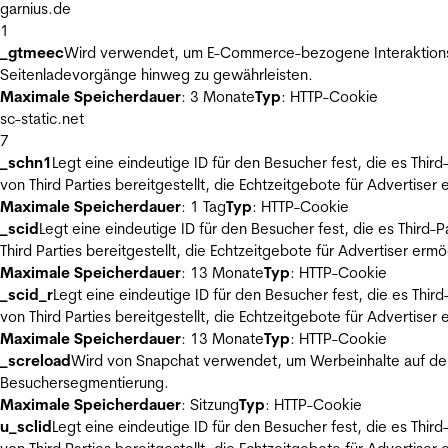
garnius.de
1
_gtmeec
Wird verwendet, um E-Commerce-bezogene Interaktionsda
Seitenladevorgänge hinweg zu gewährleisten.
Maximale Speicherdauer
: 3 Monate
Typ
: HTTP-Cookie
sc-static.net
7
_schn1
Legt eine eindeutige ID für den Besucher fest, die es Thi
von Third Parties bereitgestellt, die Echtzeitgebote für Advertiser
Maximale Speicherdauer
: 1 Tag
Typ
: HTTP-Cookie
_scid
Legt eine eindeutige ID für den Besucher fest, die es Thir
Third Parties bereitgestellt, die Echtzeitgebote für Advertiser ermö
Maximale Speicherdauer
: 13 Monate
Typ
: HTTP-Cookie
_scid_r
Legt eine eindeutige ID für den Besucher fest, die es Th
von Third Parties bereitgestellt, die Echtzeitgebote für Advertiser
Maximale Speicherdauer
: 13 Monate
Typ
: HTTP-Cookie
_screload
Wird von Snapchat verwendet, um Werbeinhalte auf der
Besuchersegmentierung.
Maximale Speicherdauer
: Sitzung
Typ
: HTTP-Cookie
u_sclid
Legt eine eindeutige ID für den Besucher fest, die es Thi