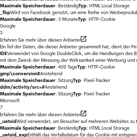
Maximale Speicherdauer
: Beständig
Typ
: HTML Local Storage
_fbp
Wird von Facebook genutzt, um eine Reihe von Werbeprodukt
Maximale Speicherdauer
: 3 Monate
Typ
: HTTP-Cookie
Google
3
Erfahren Sie mehr über diesen Anbieter
Ein Teil der Daten, die dieser Anbieter gesammelt hat, dient der
IDE
Verwendet von Google DoubleClick, um die Handlungen des Ben
mit dem Zweck der Messung der Wirksamkeit einer Werbung und de
Maximale Speicherdauer
: 400 Tage
Typ
: HTTP-Cookie
gmp\conversion#
Anstehend
Maximale Speicherdauer
: Sitzung
Typ
: Pixel-Tracker
ddm/activity/src=#
Anstehend
Maximale Speicherdauer
: Sitzung
Typ
: Pixel-Tracker
Microsoft
7
Erfahren Sie mehr über diesen Anbieter
_uetsid
Wird verwendet, um Besucher auf mehreren Websites zu t
Maximale Speicherdauer
: Beständig
Typ
: HTML Local Storage
_uetsid_exp
Enthält das Verfallsdatum für das Cookie mit entsp