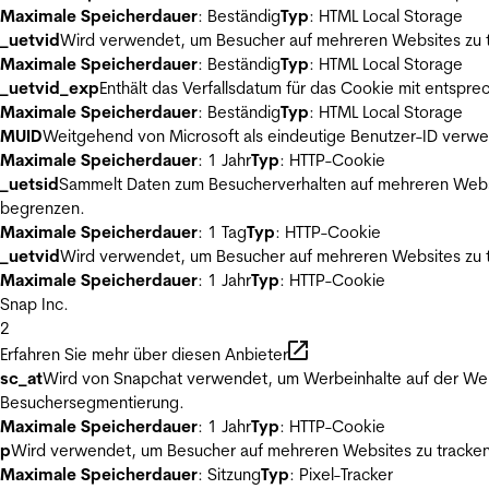
Maximale Speicherdauer
: Beständig
Typ
: HTML Local Storage
_uetvid
Wird verwendet, um Besucher auf mehreren Websites zu t
Maximale Speicherdauer
: Beständig
Typ
: HTML Local Storage
_uetvid_exp
Enthält das Verfallsdatum für das Cookie mit entsp
Maximale Speicherdauer
: Beständig
Typ
: HTML Local Storage
MUID
Weitgehend von Microsoft als eindeutige Benutzer-ID verwen
Maximale Speicherdauer
: 1 Jahr
Typ
: HTTP-Cookie
_uetsid
Sammelt Daten zum Besucherverhalten auf mehreren Websit
begrenzen.
Maximale Speicherdauer
: 1 Tag
Typ
: HTTP-Cookie
_uetvid
Wird verwendet, um Besucher auf mehreren Websites zu t
Maximale Speicherdauer
: 1 Jahr
Typ
: HTTP-Cookie
Snap Inc.
2
Erfahren Sie mehr über diesen Anbieter
sc_at
Wird von Snapchat verwendet, um Werbeinhalte auf der Webs
Besuchersegmentierung.
Maximale Speicherdauer
: 1 Jahr
Typ
: HTTP-Cookie
p
Wird verwendet, um Besucher auf mehreren Websites zu tracken
Maximale Speicherdauer
: Sitzung
Typ
: Pixel-Tracker