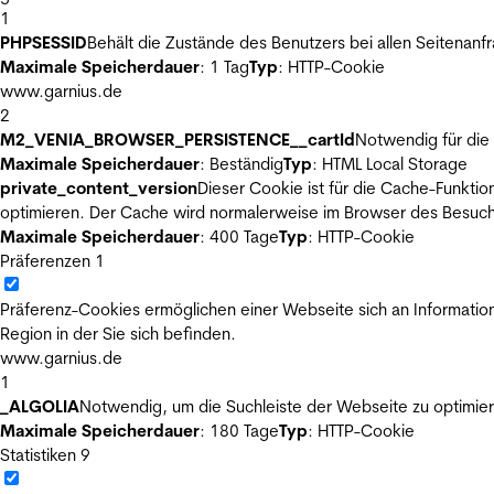
1
PHPSESSID
Behält die Zustände des Benutzers bei allen Seitenanf
Maximale Speicherdauer
: 1 Tag
Typ
: HTTP-Cookie
www.garnius.de
2
M2_VENIA_BROWSER_PERSISTENCE__cartId
Notwendig für die 
Maximale Speicherdauer
: Beständig
Typ
: HTML Local Storage
private_content_version
Dieser Cookie ist für die Cache-Funkti
optimieren. Der Cache wird normalerweise im Browser des Besuch
Maximale Speicherdauer
: 400 Tage
Typ
: HTTP-Cookie
Präferenzen
1
Präferenz-Cookies ermöglichen einer Webseite sich an Informatione
Region in der Sie sich befinden.
www.garnius.de
1
_ALGOLIA
Notwendig, um die Suchleiste der Webseite zu optimier
Maximale Speicherdauer
: 180 Tage
Typ
: HTTP-Cookie
Statistiken
9