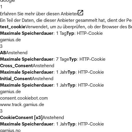
Google
1
Erfahren Sie mehr über diesen Anbieter
Ein Teil der Daten, die dieser Anbieter gesammelt hat, dient der
test_cookie
Verwendet, um zu überprüfen, ob der Browser des Be
Maximale Speicherdauer
: 1 Tag
Typ
: HTTP-Cookie
garnius.de
3
AB
Anstehend
Maximale Speicherdauer
: 7 Tage
Typ
: HTTP-Cookie
Cross_Consent
Anstehend
Maximale Speicherdauer
: 1 Jahr
Typ
: HTTP-Cookie
Initial_Consent
Anstehend
Maximale Speicherdauer
: 1 Jahr
Typ
: HTTP-Cookie
garnius.de
consent.cookiebot.com
www.track.garnius.de
3
CookieConsent [x3]
Anstehend
Maximale Speicherdauer
: 1 Jahr
Typ
: HTTP-Cookie
garnius.no