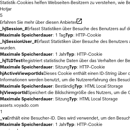
Statistik-Cookies helfen Webseiten-Besitzern zu verstehen, wie
Hotjar
5
Erfahren Sie mehr über diesen Anbieter
_hjSession_#
Erfasst Statistiken über Besuche des Benutzers auf 
Maximale Speicherdauer
: 1 Tag
Typ
: HTTP-Cookie
_hjSessionUser_#
Erfasst Statistiken über Besuche des Benutzers
wurden.
Maximale Speicherdauer
: 1 Jahr
Typ
: HTTP-Cookie
_hjTLDTest
Registriert statistische Daten über das Verhalten der 
Maximale Speicherdauer
: Sitzung
Typ
: HTTP-Cookie
hjActiveViewportIds
Dieses Cookie enthält einen ID-String über 
Informationen werden benutzt, um die Nutzererfahrung des Besuch
Maximale Speicherdauer
: Beständig
Typ
: HTML Local Storage
hjViewportId
Speichert die Bildschirmgröße des Nutzers, um die G
Maximale Speicherdauer
: Sitzung
Typ
: HTML Local Storage
assets.voyado.com
1
_va
Enthält eine Besucher-ID. Dies wird verwendet, um den Besuch
Maximale Speicherdauer
: 1 Jahr
Typ
: HTTP-Cookie