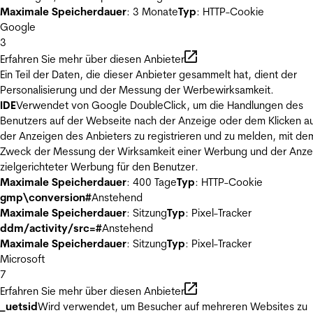
Maximale Speicherdauer
: 3 Monate
Typ
: HTTP-Cookie
Google
3
Erfahren Sie mehr über diesen Anbieter
Ein Teil der Daten, die dieser Anbieter gesammelt hat, dient der
Personalisierung und der Messung der Werbewirksamkeit.
IDE
Verwendet von Google DoubleClick, um die Handlungen des
Benutzers auf der Webseite nach der Anzeige oder dem Klicken au
der Anzeigen des Anbieters zu registrieren und zu melden, mit de
Zweck der Messung der Wirksamkeit einer Werbung und der Anze
zielgerichteter Werbung für den Benutzer.
Maximale Speicherdauer
: 400 Tage
Typ
: HTTP-Cookie
gmp\conversion#
Anstehend
Maximale Speicherdauer
: Sitzung
Typ
: Pixel-Tracker
ddm/activity/src=#
Anstehend
Maximale Speicherdauer
: Sitzung
Typ
: Pixel-Tracker
Microsoft
7
Erfahren Sie mehr über diesen Anbieter
_uetsid
Wird verwendet, um Besucher auf mehreren Websites zu