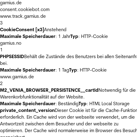
garnius.de
consent.cookiebot.com
www.track.garnius.de
3
CookieConsent [x3]
Anstehend
Maximale Speicherdauer
: 1 Jahr
Typ
: HTTP-Cookie
garnius.no
1
PHPSESSID
Behält die Zustände des Benutzers bei allen Seitenanf
bei.
Maximale Speicherdauer
: 1 Tag
Typ
: HTTP-Cookie
www.garnius.de
2
M2_VENIA_BROWSER_PERSISTENCE__cartId
Notwendig für die
Warenkorbfunktionalität auf der Website.
Maximale Speicherdauer
: Beständig
Typ
: HTML Local Storage
private_content_version
Dieser Cookie ist für die Cache-Funktio
erforderlich. Ein Cache wird von der webseite verwendet, um die
Antwortzeit zwischen dem Besucher und der webseite zu
optimieren. Der Cache wird normalerweise im Browser des Besuc