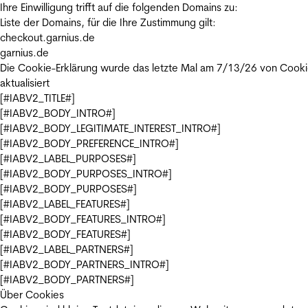
Ihre Einwilligung trifft auf die folgenden Domains zu:
Liste der Domains, für die Ihre Zustimmung gilt:
checkout.garnius.de
garnius.de
Die Cookie-Erklärung wurde das letzte Mal am 7/13/26 von
Cooki
aktualisiert
[#IABV2_TITLE#]
[#IABV2_BODY_INTRO#]
[#IABV2_BODY_LEGITIMATE_INTEREST_INTRO#]
[#IABV2_BODY_PREFERENCE_INTRO#]
[#IABV2_LABEL_PURPOSES#]
[#IABV2_BODY_PURPOSES_INTRO#]
[#IABV2_BODY_PURPOSES#]
[#IABV2_LABEL_FEATURES#]
[#IABV2_BODY_FEATURES_INTRO#]
[#IABV2_BODY_FEATURES#]
[#IABV2_LABEL_PARTNERS#]
[#IABV2_BODY_PARTNERS_INTRO#]
[#IABV2_BODY_PARTNERS#]
Über Cookies