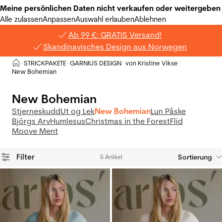
Meine persönlichen Daten nicht verkaufen oder weitergeben
Alle zulassen
Anpassen
Auswahl erlauben
Ablehnen
Ab 99 €: GRATIS Versand!
Skandinavisches Design aus Norwegen
Privat
STRICKPAKETE
GARNIUS DESIGN
von Kristine Vikse
>
>
>
>
New Bohemian
New Bohemian
Stjerneskudd
Ut og Lek
New Bohemian
Lun Påske
Björgs Arv
Humlesus
Christmas in the Forest
Flid
Moove Ment
Filter
Sortierung
5 Artikel
Produkte