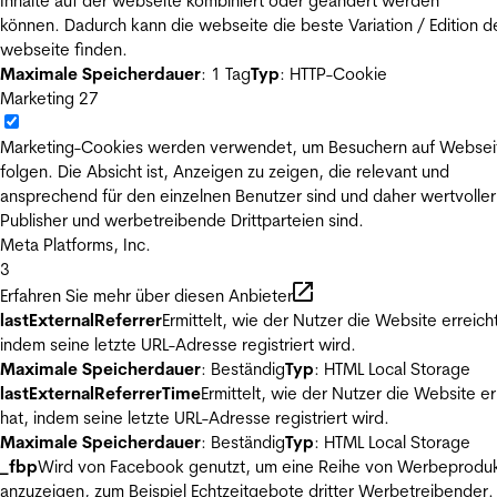
Inhalte auf der webseite kombiniert oder geändert werden
können. Dadurch kann die webseite die beste Variation / Edition d
webseite finden.
Maximale Speicherdauer
: 1 Tag
Typ
: HTTP-Cookie
Marketing
27
Marketing-Cookies werden verwendet, um Besuchern auf Websei
folgen. Die Absicht ist, Anzeigen zu zeigen, die relevant und
ansprechend für den einzelnen Benutzer sind und daher wertvoller
Publisher und werbetreibende Drittparteien sind.
Meta Platforms, Inc.
3
Erfahren Sie mehr über diesen Anbieter
lastExternalReferrer
Ermittelt, wie der Nutzer die Website erreicht
indem seine letzte URL-Adresse registriert wird.
Maximale Speicherdauer
: Beständig
Typ
: HTML Local Storage
lastExternalReferrerTime
Ermittelt, wie der Nutzer die Website er
hat, indem seine letzte URL-Adresse registriert wird.
Maximale Speicherdauer
: Beständig
Typ
: HTML Local Storage
_fbp
Wird von Facebook genutzt, um eine Reihe von Werbeprodu
anzuzeigen, zum Beispiel Echtzeitgebote dritter Werbetreibender.