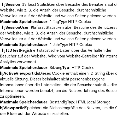
_hjSession_#
Erfasst Statistiken über Besuche des Benutzers auf d
Website, wie z. B. die Anzahl der Besuche, durchschnittliche
Verweildauer auf der Website und welche Seiten gelesen wurden.
Maximale Speicherdauer
: 1 Tag
Typ
: HTTP-Cookie
_hjSessionUser_#
Erfasst Statistiken über Besuche des Benutzers 
der Website, wie z. B. die Anzahl der Besuche, durchschnittliche
Verweildauer auf der Website und welche Seiten gelesen wurden.
Maximale Speicherdauer
: 1 Jahr
Typ
: HTTP-Cookie
_hjTLDTest
Registriert statistische Daten über das Verhalten der
Besucher auf der Website. Wird vom Website-Betreiber für intern
Analytics verwendet.
Maximale Speicherdauer
: Sitzung
Typ
: HTTP-Cookie
hjActiveViewportIds
Dieses Cookie enthält einen ID-String über 
aktuelle Sitzung. Dieser beinhaltet nicht personenbezogene
Informationen über die Unterseiten, die der Besucher aufruft – die
Informationen werden benutzt, um die Nutzererfahrung des Besuc
zu optimieren.
Maximale Speicherdauer
: Beständig
Typ
: HTML Local Storage
hjViewportId
Speichert die Bildschirmgröße des Nutzers, um die
der Bilder auf der Website einzustellen.