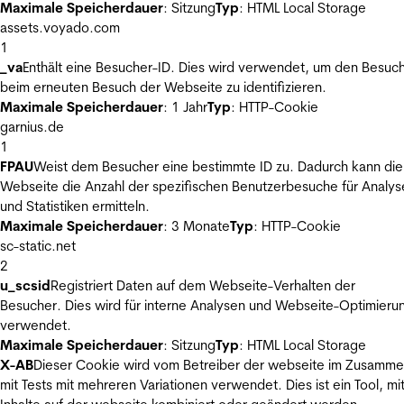
Maximale Speicherdauer
: Sitzung
Typ
: HTML Local Storage
assets.voyado.com
1
_va
Enthält eine Besucher-ID. Dies wird verwendet, um den Besuc
beim erneuten Besuch der Webseite zu identifizieren.
Maximale Speicherdauer
: 1 Jahr
Typ
: HTTP-Cookie
garnius.de
1
FPAU
Weist dem Besucher eine bestimmte ID zu. Dadurch kann die
Webseite die Anzahl der spezifischen Benutzerbesuche für Analys
und Statistiken ermitteln.
Maximale Speicherdauer
: 3 Monate
Typ
: HTTP-Cookie
sc-static.net
2
u_scsid
Registriert Daten auf dem Webseite-Verhalten der
Besucher. Dies wird für interne Analysen und Webseite-Optimieru
verwendet.
Maximale Speicherdauer
: Sitzung
Typ
: HTML Local Storage
X-AB
Dieser Cookie wird vom Betreiber der webseite im Zusamm
mit Tests mit mehreren Variationen verwendet. Dies ist ein Tool, m