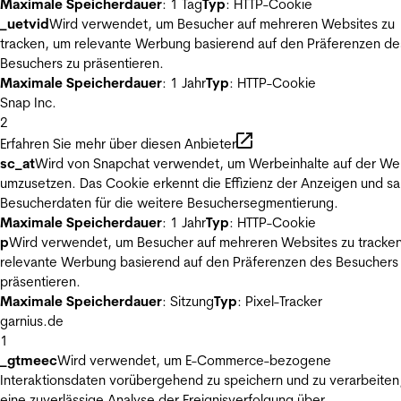
Maximale Speicherdauer
: 1 Tag
Typ
: HTTP-Cookie
_uetvid
Wird verwendet, um Besucher auf mehreren Websites zu
tracken, um relevante Werbung basierend auf den Präferenzen de
Besuchers zu präsentieren.
Maximale Speicherdauer
: 1 Jahr
Typ
: HTTP-Cookie
Snap Inc.
2
Erfahren Sie mehr über diesen Anbieter
sc_at
Wird von Snapchat verwendet, um Werbeinhalte auf der We
umzusetzen. Das Cookie erkennt die Effizienz der Anzeigen und s
Besucherdaten für die weitere Besuchersegmentierung.
Maximale Speicherdauer
: 1 Jahr
Typ
: HTTP-Cookie
p
Wird verwendet, um Besucher auf mehreren Websites zu tracke
relevante Werbung basierend auf den Präferenzen des Besuchers
präsentieren.
Maximale Speicherdauer
: Sitzung
Typ
: Pixel-Tracker
garnius.de
1
_gtmeec
Wird verwendet, um E-Commerce-bezogene
Interaktionsdaten vorübergehend zu speichern und zu verarbeiten
eine zuverlässige Analyse der Ereignisverfolgung über