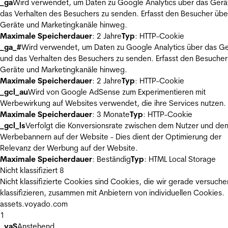
_ga
Wird verwendet, um Daten zu Google Analytics über das Gerä
das Verhalten des Besuchers zu senden. Erfasst den Besucher übe
Geräte und Marketingkanäle hinweg.
Maximale Speicherdauer
: 2 Jahre
Typ
: HTTP-Cookie
_ga_#
Wird verwendet, um Daten zu Google Analytics über das Ge
und das Verhalten des Besuchers zu senden. Erfasst den Besucher
Geräte und Marketingkanäle hinweg.
Maximale Speicherdauer
: 2 Jahre
Typ
: HTTP-Cookie
_gcl_au
Wird von Google AdSense zum Experimentieren mit
Werbewirkung auf Websites verwendet, die ihre Services nutzen.
Maximale Speicherdauer
: 3 Monate
Typ
: HTTP-Cookie
_gcl_ls
Verfolgt die Konversionsrate zwischen dem Nutzer und de
Werbebannern auf der Website - Dies dient der Optimierung der
Relevanz der Werbung auf der Website.
Maximale Speicherdauer
: Beständig
Typ
: HTML Local Storage
Nicht klassifiziert
8
Nicht klassifizierte Cookies sind Cookies, die wir gerade versuche
klassifizieren, zusammen mit Anbietern von individuellen Cookies.
assets.voyado.com
1
_vaS
Anstehend