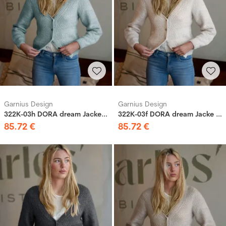
Garnius Design
Garnius Design
322K-03h DORA dream Jacke Hellblau
322K-03f DORA dream Jacke Natur
85
.
72
€
85
.
72
€