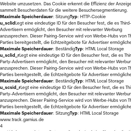
Website umzusetzen. Das Cookie erkennt die Effizienz der Anzeig
sammelt Besucherdaten für die weitere Besuchersegmentierung.
Maximale Speicherdauer
: Sitzung
Typ
: HTTP-Cookie
u_sclid
Legt eine eindeutige ID für den Besucher fest, die es Third
Advertisern ermöglicht, den Besucher mit relevanter Werbung
anzusprechen. Dieser Pairing-Service wird von Werbe-Hubs von Th
Parties bereitgestellt, die Echtzeitgebote für Advertiser ermöglich
Maximale Speicherdauer
: Beständig
Typ
: HTML Local Storage
u_sclid_r
Legt eine eindeutige ID für den Besucher fest, die es Thi
Party-Advertisern ermöglicht, den Besucher mit relevanter Werbu
anzusprechen. Dieser Pairing-Service wird von Werbe-Hubs von Th
Parties bereitgestellt, die Echtzeitgebote für Advertiser ermöglich
Maximale Speicherdauer
: Beständig
Typ
: HTML Local Storage
u_scsid_r
Legt eine eindeutige ID für den Besucher fest, die es Thi
Party-Advertisern ermöglicht, den Besucher mit relevanter Werbu
anzusprechen. Dieser Pairing-Service wird von Werbe-Hubs von Th
Parties bereitgestellt, die Echtzeitgebote für Advertiser ermöglich
Maximale Speicherdauer
: Sitzung
Typ
: HTML Local Storage
www.track.garnius.de
4