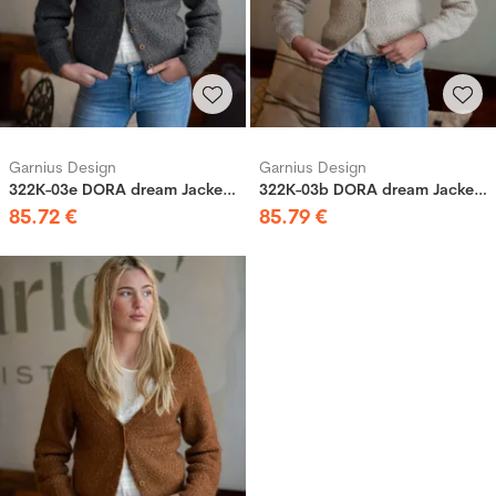
Garnius Design
Garnius Design
322K-03e DORA dream Jacke Grau
322K-03b DORA dream Jacke Sand
85
.
72
€
85
.
79
€