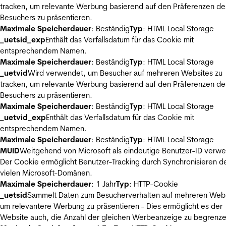
tracken, um relevante Werbung basierend auf den Präferenzen de
Besuchers zu präsentieren.
Maximale Speicherdauer
: Beständig
Typ
: HTML Local Storage
_uetsid_exp
Enthält das Verfallsdatum für das Cookie mit
entsprechendem Namen.
Maximale Speicherdauer
: Beständig
Typ
: HTML Local Storage
_uetvid
Wird verwendet, um Besucher auf mehreren Websites zu
tracken, um relevante Werbung basierend auf den Präferenzen de
Besuchers zu präsentieren.
Maximale Speicherdauer
: Beständig
Typ
: HTML Local Storage
_uetvid_exp
Enthält das Verfallsdatum für das Cookie mit
entsprechendem Namen.
Maximale Speicherdauer
: Beständig
Typ
: HTML Local Storage
MUID
Weitgehend von Microsoft als eindeutige Benutzer-ID verw
Der Cookie ermöglicht Benutzer-Tracking durch Synchronisieren de
vielen Microsoft-Domänen.
Maximale Speicherdauer
: 1 Jahr
Typ
: HTTP-Cookie
_uetsid
Sammelt Daten zum Besucherverhalten auf mehreren Webs
um relevantere Werbung zu präsentieren - Dies ermöglicht es der
Website auch, die Anzahl der gleichen Werbeanzeige zu begrenze