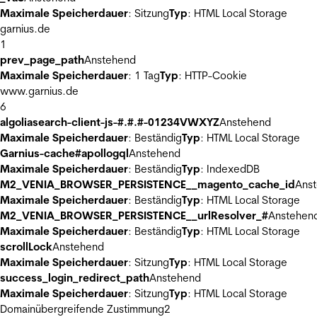
Maximale Speicherdauer
: Sitzung
Typ
: HTML Local Storage
garnius.de
1
prev_page_path
Anstehend
Maximale Speicherdauer
: 1 Tag
Typ
: HTTP-Cookie
www.garnius.de
6
algoliasearch-client-js-#.#.#-01234VWXYZ
Anstehend
Maximale Speicherdauer
: Beständig
Typ
: HTML Local Storage
Garnius-cache#apollogql
Anstehend
Maximale Speicherdauer
: Beständig
Typ
: IndexedDB
M2_VENIA_BROWSER_PERSISTENCE__magento_cache_id
Ans
Maximale Speicherdauer
: Beständig
Typ
: HTML Local Storage
M2_VENIA_BROWSER_PERSISTENCE__urlResolver_#
Anstehen
Maximale Speicherdauer
: Beständig
Typ
: HTML Local Storage
scrollLock
Anstehend
Maximale Speicherdauer
: Sitzung
Typ
: HTML Local Storage
success_login_redirect_path
Anstehend
Maximale Speicherdauer
: Sitzung
Typ
: HTML Local Storage
Domainübergreifende Zustimmung
2