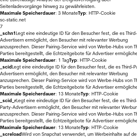
Seitenladevorgänge hinweg zu gewährleisten.
Maximale Speicherdauer
: 3 Monate
Typ
: HTTP-Cookie
sc-static.net
7
_schn1
Legt eine eindeutige ID für den Besucher fest, die es Third
Advertisern ermöglicht, den Besucher mit relevanter Werbung
anzusprechen. Dieser Pairing-Service wird von Werbe-Hubs von Th
Parties bereitgestellt, die Echtzeitgebote für Advertiser ermöglich
Maximale Speicherdauer
: 1 Tag
Typ
: HTTP-Cookie
_scid
Legt eine eindeutige ID für den Besucher fest, die es Third-P
Advertisern ermöglicht, den Besucher mit relevanter Werbung
anzusprechen. Dieser Pairing-Service wird von Werbe-Hubs von Th
Parties bereitgestellt, die Echtzeitgebote für Advertiser ermöglich
Maximale Speicherdauer
: 13 Monate
Typ
: HTTP-Cookie
_scid_r
Legt eine eindeutige ID für den Besucher fest, die es Third
Party-Advertisern ermöglicht, den Besucher mit relevanter Werbu
anzusprechen. Dieser Pairing-Service wird von Werbe-Hubs von Th
Parties bereitgestellt, die Echtzeitgebote für Advertiser ermöglich
Maximale Speicherdauer
: 13 Monate
Typ
: HTTP-Cookie
_screload
Wird von Snapchat verwendet, um Werbeinhalte auf de