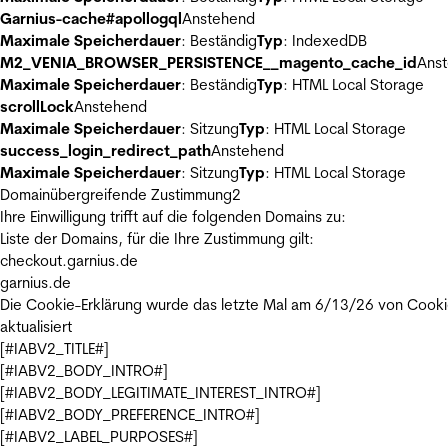
Garnius-cache#apollogql
Anstehend
Maximale Speicherdauer
: Beständig
Typ
: IndexedDB
M2_VENIA_BROWSER_PERSISTENCE__magento_cache_id
Ans
Maximale Speicherdauer
: Beständig
Typ
: HTML Local Storage
scrollLock
Anstehend
Maximale Speicherdauer
: Sitzung
Typ
: HTML Local Storage
success_login_redirect_path
Anstehend
Maximale Speicherdauer
: Sitzung
Typ
: HTML Local Storage
Domainübergreifende Zustimmung
2
Ihre Einwilligung trifft auf die folgenden Domains zu:
Liste der Domains, für die Ihre Zustimmung gilt:
checkout.garnius.de
garnius.de
Die Cookie-Erklärung wurde das letzte Mal am 6/13/26 von
Cooki
aktualisiert
[#IABV2_TITLE#]
[#IABV2_BODY_INTRO#]
[#IABV2_BODY_LEGITIMATE_INTEREST_INTRO#]
[#IABV2_BODY_PREFERENCE_INTRO#]
[#IABV2_LABEL_PURPOSES#]