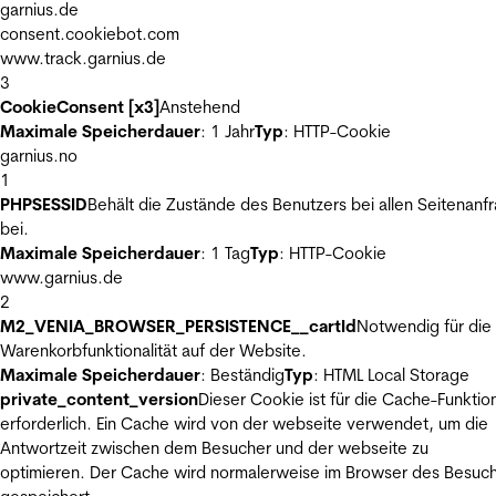
garnius.de
consent.cookiebot.com
www.track.garnius.de
3
CookieConsent [x3]
Anstehend
Maximale Speicherdauer
: 1 Jahr
Typ
: HTTP-Cookie
garnius.no
1
PHPSESSID
Behält die Zustände des Benutzers bei allen Seitenanf
bei.
Maximale Speicherdauer
: 1 Tag
Typ
: HTTP-Cookie
www.garnius.de
2
M2_VENIA_BROWSER_PERSISTENCE__cartId
Notwendig für die
Warenkorbfunktionalität auf der Website.
Maximale Speicherdauer
: Beständig
Typ
: HTML Local Storage
private_content_version
Dieser Cookie ist für die Cache-Funktio
erforderlich. Ein Cache wird von der webseite verwendet, um die
Antwortzeit zwischen dem Besucher und der webseite zu
optimieren. Der Cache wird normalerweise im Browser des Besuc