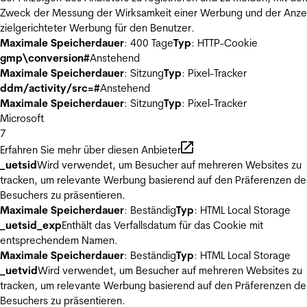
Zweck der Messung der Wirksamkeit einer Werbung und der Anze
zielgerichteter Werbung für den Benutzer.
Maximale Speicherdauer
: 400 Tage
Typ
: HTTP-Cookie
gmp\conversion#
Anstehend
Maximale Speicherdauer
: Sitzung
Typ
: Pixel-Tracker
ddm/activity/src=#
Anstehend
Maximale Speicherdauer
: Sitzung
Typ
: Pixel-Tracker
Microsoft
7
Erfahren Sie mehr über diesen Anbieter
_uetsid
Wird verwendet, um Besucher auf mehreren Websites zu
tracken, um relevante Werbung basierend auf den Präferenzen de
Besuchers zu präsentieren.
Maximale Speicherdauer
: Beständig
Typ
: HTML Local Storage
_uetsid_exp
Enthält das Verfallsdatum für das Cookie mit
entsprechendem Namen.
Maximale Speicherdauer
: Beständig
Typ
: HTML Local Storage
_uetvid
Wird verwendet, um Besucher auf mehreren Websites zu
tracken, um relevante Werbung basierend auf den Präferenzen de
Besuchers zu präsentieren.