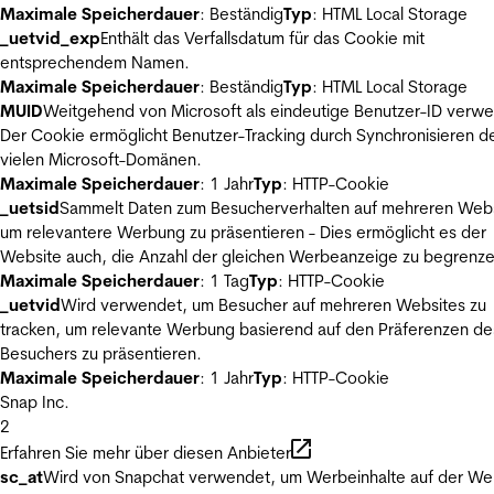
Maximale Speicherdauer
: Beständig
Typ
: HTML Local Storage
_uetvid_exp
Enthält das Verfallsdatum für das Cookie mit
entsprechendem Namen.
Maximale Speicherdauer
: Beständig
Typ
: HTML Local Storage
MUID
Weitgehend von Microsoft als eindeutige Benutzer-ID verw
Der Cookie ermöglicht Benutzer-Tracking durch Synchronisieren de
vielen Microsoft-Domänen.
Maximale Speicherdauer
: 1 Jahr
Typ
: HTTP-Cookie
_uetsid
Sammelt Daten zum Besucherverhalten auf mehreren Webs
um relevantere Werbung zu präsentieren - Dies ermöglicht es der
Website auch, die Anzahl der gleichen Werbeanzeige zu begrenze
Maximale Speicherdauer
: 1 Tag
Typ
: HTTP-Cookie
_uetvid
Wird verwendet, um Besucher auf mehreren Websites zu
tracken, um relevante Werbung basierend auf den Präferenzen de
Besuchers zu präsentieren.
Maximale Speicherdauer
: 1 Jahr
Typ
: HTTP-Cookie
Snap Inc.
2
Erfahren Sie mehr über diesen Anbieter
sc_at
Wird von Snapchat verwendet, um Werbeinhalte auf der We