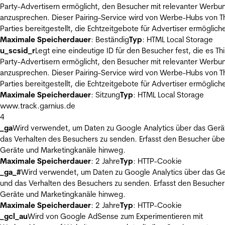
Party-Advertisern ermöglicht, den Besucher mit relevanter Werbu
anzusprechen. Dieser Pairing-Service wird von Werbe-Hubs von Th
Parties bereitgestellt, die Echtzeitgebote für Advertiser ermöglich
Maximale Speicherdauer
: Beständig
Typ
: HTML Local Storage
u_scsid_r
Legt eine eindeutige ID für den Besucher fest, die es Thi
Party-Advertisern ermöglicht, den Besucher mit relevanter Werbu
anzusprechen. Dieser Pairing-Service wird von Werbe-Hubs von Th
Parties bereitgestellt, die Echtzeitgebote für Advertiser ermöglich
Maximale Speicherdauer
: Sitzung
Typ
: HTML Local Storage
www.track.garnius.de
4
_ga
Wird verwendet, um Daten zu Google Analytics über das Gerä
das Verhalten des Besuchers zu senden. Erfasst den Besucher übe
Geräte und Marketingkanäle hinweg.
Maximale Speicherdauer
: 2 Jahre
Typ
: HTTP-Cookie
_ga_#
Wird verwendet, um Daten zu Google Analytics über das Ge
und das Verhalten des Besuchers zu senden. Erfasst den Besucher
Geräte und Marketingkanäle hinweg.
Maximale Speicherdauer
: 2 Jahre
Typ
: HTTP-Cookie
_gcl_au
Wird von Google AdSense zum Experimentieren mit