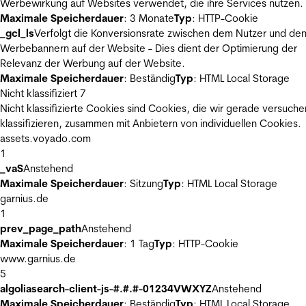
Werbewirkung auf Websites verwendet, die ihre Services nutzen.
Maximale Speicherdauer
: 3 Monate
Typ
: HTTP-Cookie
_gcl_ls
Verfolgt die Konversionsrate zwischen dem Nutzer und de
Werbebannern auf der Website - Dies dient der Optimierung der
Relevanz der Werbung auf der Website.
Maximale Speicherdauer
: Beständig
Typ
: HTML Local Storage
Nicht klassifiziert
7
Nicht klassifizierte Cookies sind Cookies, die wir gerade versuche
klassifizieren, zusammen mit Anbietern von individuellen Cookies.
assets.voyado.com
1
_vaS
Anstehend
Maximale Speicherdauer
: Sitzung
Typ
: HTML Local Storage
garnius.de
1
prev_page_path
Anstehend
Maximale Speicherdauer
: 1 Tag
Typ
: HTTP-Cookie
www.garnius.de
5
algoliasearch-client-js-#.#.#-01234VWXYZ
Anstehend
Maximale Speicherdauer
: Beständig
Typ
: HTML Local Storage