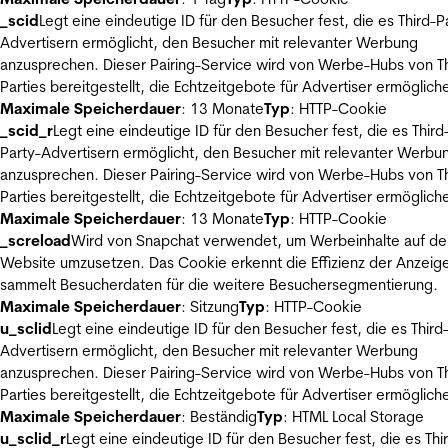
_scid
Legt eine eindeutige ID für den Besucher fest, die es Third-P
Advertisern ermöglicht, den Besucher mit relevanter Werbung
anzusprechen. Dieser Pairing-Service wird von Werbe-Hubs von Th
Parties bereitgestellt, die Echtzeitgebote für Advertiser ermöglich
Maximale Speicherdauer
: 13 Monate
Typ
: HTTP-Cookie
_scid_r
Legt eine eindeutige ID für den Besucher fest, die es Third
Party-Advertisern ermöglicht, den Besucher mit relevanter Werbu
anzusprechen. Dieser Pairing-Service wird von Werbe-Hubs von Th
Parties bereitgestellt, die Echtzeitgebote für Advertiser ermöglich
Maximale Speicherdauer
: 13 Monate
Typ
: HTTP-Cookie
_screload
Wird von Snapchat verwendet, um Werbeinhalte auf de
Website umzusetzen. Das Cookie erkennt die Effizienz der Anzeig
sammelt Besucherdaten für die weitere Besuchersegmentierung.
Maximale Speicherdauer
: Sitzung
Typ
: HTTP-Cookie
u_sclid
Legt eine eindeutige ID für den Besucher fest, die es Third
Advertisern ermöglicht, den Besucher mit relevanter Werbung
anzusprechen. Dieser Pairing-Service wird von Werbe-Hubs von Th
Parties bereitgestellt, die Echtzeitgebote für Advertiser ermöglich
Maximale Speicherdauer
: Beständig
Typ
: HTML Local Storage
u_sclid_r
Legt eine eindeutige ID für den Besucher fest, die es Thi