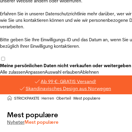
unserer Website ändern oder widerrufen.
Erfahren Sie in unserer Datenschutzrichtlinie mehr darüber, wer wir
wie Sie uns kontaktieren können und wie wir personenbezogene 
verarbeiten.
Bitte geben Sie Ihre Einwilligungs-ID und das Datum an, wenn Sie 
bezüglich Ihrer Einwilligung kontaktieren.
Meine persönlichen Daten nicht verkaufen oder weitergeben
Alle zulassen
Anpassen
Auswahl erlauben
Ablehnen
Ab 99 €: GRATIS Versand!
Skandinavisches Design aus Norwegen
Privat
STRICKPAKETE
Herren
Oberteil
Mest populære
>
>
>
>
Mest populære
Nyheter
Mest populære