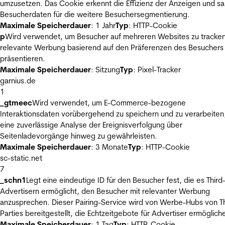
umzusetzen. Das Cookie erkennt die Effizienz der Anzeigen und s
Besucherdaten für die weitere Besuchersegmentierung.
Maximale Speicherdauer
: 1 Jahr
Typ
: HTTP-Cookie
p
Wird verwendet, um Besucher auf mehreren Websites zu tracke
relevante Werbung basierend auf den Präferenzen des Besuchers
präsentieren.
Maximale Speicherdauer
: Sitzung
Typ
: Pixel-Tracker
garnius.de
1
_gtmeec
Wird verwendet, um E-Commerce-bezogene
Interaktionsdaten vorübergehend zu speichern und zu verarbeiten
eine zuverlässige Analyse der Ereignisverfolgung über
Seitenladevorgänge hinweg zu gewährleisten.
Maximale Speicherdauer
: 3 Monate
Typ
: HTTP-Cookie
sc-static.net
7
_schn1
Legt eine eindeutige ID für den Besucher fest, die es Third
Advertisern ermöglicht, den Besucher mit relevanter Werbung
anzusprechen. Dieser Pairing-Service wird von Werbe-Hubs von Th
Parties bereitgestellt, die Echtzeitgebote für Advertiser ermöglich
Maximale Speicherdauer
: 1 Tag
Typ
: HTTP-Cookie