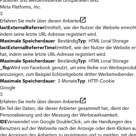
Publisher und werbetreibende Drittparteien sind.
Meta Platforms, Inc.
3
Erfahren Sie mehr über diesen Anbieter
lastExternalReferrer
Ermittelt, wie der Nutzer die Website erreicht
indem seine letzte URL-Adresse registriert wird.
Maximale Speicherdauer
: Beständig
Typ
: HTML Local Storage
lastExternalReferrerTime
Ermittelt, wie der Nutzer die Website er
hat, indem seine letzte URL-Adresse registriert wird.
Maximale Speicherdauer
: Beständig
Typ
: HTML Local Storage
_fbp
Wird von Facebook genutzt, um eine Reihe von Werbeprodu
anzuzeigen, zum Beispiel Echtzeitgebote dritter Werbetreibender.
Maximale Speicherdauer
: 3 Monate
Typ
: HTTP-Cookie
Google
3
Erfahren Sie mehr über diesen Anbieter
Ein Teil der Daten, die dieser Anbieter gesammelt hat, dient der
Personalisierung und der Messung der Werbewirksamkeit.
IDE
Verwendet von Google DoubleClick, um die Handlungen des
Benutzers auf der Webseite nach der Anzeige oder dem Klicken au
der Anzeigen des Anbieters zu registrieren und zu melden, mit de