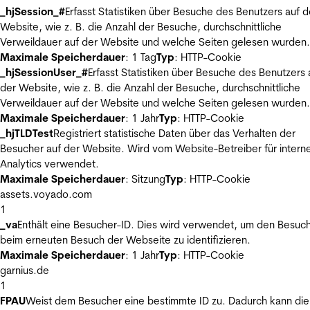
_hjSession_#
Erfasst Statistiken über Besuche des Benutzers auf d
Website, wie z. B. die Anzahl der Besuche, durchschnittliche
Verweildauer auf der Website und welche Seiten gelesen wurden.
Maximale Speicherdauer
: 1 Tag
Typ
: HTTP-Cookie
_hjSessionUser_#
Erfasst Statistiken über Besuche des Benutzers 
der Website, wie z. B. die Anzahl der Besuche, durchschnittliche
Verweildauer auf der Website und welche Seiten gelesen wurden.
Maximale Speicherdauer
: 1 Jahr
Typ
: HTTP-Cookie
_hjTLDTest
Registriert statistische Daten über das Verhalten der
Besucher auf der Website. Wird vom Website-Betreiber für intern
Analytics verwendet.
Maximale Speicherdauer
: Sitzung
Typ
: HTTP-Cookie
assets.voyado.com
1
_va
Enthält eine Besucher-ID. Dies wird verwendet, um den Besuc
beim erneuten Besuch der Webseite zu identifizieren.
Maximale Speicherdauer
: 1 Jahr
Typ
: HTTP-Cookie
garnius.de
1
FPAU
Weist dem Besucher eine bestimmte ID zu. Dadurch kann die