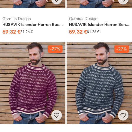
Garnius Design
Garnius Design
HUSAVIK Islender Herren Rostbraun (Merinor)
HUSAVIK Islender Herren Senf (Merinor)
59
.
32
€
59
.
32
€
81
.
26
€
81
.
26
€
-27%
-27%