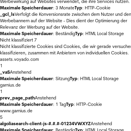
Werbewirkung auf Websites verwendet, die ihre Services nutzen.
Maximale Speicherdauer
: 3 Monate
Typ
: HTTP-Cookie
_gcl_ls
Verfolgt die Konversionsrate zwischen dem Nutzer und de
Werbebannern auf der Website - Dies dient der Optimierung der
Relevanz der Werbung auf der Website.
Maximale Speicherdauer
: Beständig
Typ
: HTML Local Storage
Nicht klassifiziert
7
Nicht klassifizierte Cookies sind Cookies, die wir gerade versuche
klassifizieren, zusammen mit Anbietern von individuellen Cookies.
assets.voyado.com
1
_vaS
Anstehend
Maximale Speicherdauer
: Sitzung
Typ
: HTML Local Storage
garnius.de
1
prev_page_path
Anstehend
Maximale Speicherdauer
: 1 Tag
Typ
: HTTP-Cookie
www.garnius.de
5
algoliasearch-client-js-#.#.#-01234VWXYZ
Anstehend
Maximale Speicherdauer
: Beständig
Typ
: HTML Local Storage