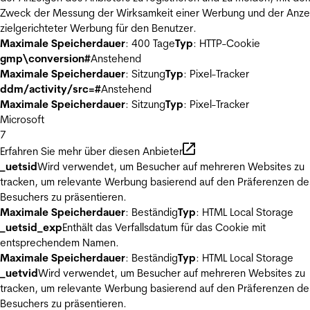
Zweck der Messung der Wirksamkeit einer Werbung und der Anze
zielgerichteter Werbung für den Benutzer.
Maximale Speicherdauer
: 400 Tage
Typ
: HTTP-Cookie
gmp\conversion#
Anstehend
Maximale Speicherdauer
: Sitzung
Typ
: Pixel-Tracker
ddm/activity/src=#
Anstehend
Maximale Speicherdauer
: Sitzung
Typ
: Pixel-Tracker
Microsoft
7
Erfahren Sie mehr über diesen Anbieter
_uetsid
Wird verwendet, um Besucher auf mehreren Websites zu
tracken, um relevante Werbung basierend auf den Präferenzen de
Besuchers zu präsentieren.
Maximale Speicherdauer
: Beständig
Typ
: HTML Local Storage
_uetsid_exp
Enthält das Verfallsdatum für das Cookie mit
entsprechendem Namen.
Maximale Speicherdauer
: Beständig
Typ
: HTML Local Storage
_uetvid
Wird verwendet, um Besucher auf mehreren Websites zu
tracken, um relevante Werbung basierend auf den Präferenzen de
Besuchers zu präsentieren.