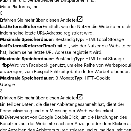
Publisher und werbetreibende Drittparteien sind.
Meta Platforms, Inc.
3
Erfahren Sie mehr über diesen Anbieter
lastExternalReferrer
Ermittelt, wie der Nutzer die Website erreicht
indem seine letzte URL-Adresse registriert wird.
Maximale Speicherdauer
: Beständig
Typ
: HTML Local Storage
lastExternalReferrerTime
Ermittelt, wie der Nutzer die Website er
hat, indem seine letzte URL-Adresse registriert wird.
Maximale Speicherdauer
: Beständig
Typ
: HTML Local Storage
_fbp
Wird von Facebook genutzt, um eine Reihe von Werbeprodu
anzuzeigen, zum Beispiel Echtzeitgebote dritter Werbetreibender.
Maximale Speicherdauer
: 3 Monate
Typ
: HTTP-Cookie
Google
3
Erfahren Sie mehr über diesen Anbieter
Ein Teil der Daten, die dieser Anbieter gesammelt hat, dient der
Personalisierung und der Messung der Werbewirksamkeit.
IDE
Verwendet von Google DoubleClick, um die Handlungen des
Benutzers auf der Webseite nach der Anzeige oder dem Klicken au
der Anzeigen des Anbieters zu registrieren und zu melden, mit de