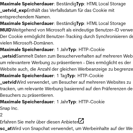
Maximale Speicherdauer
: Beständig
Typ
: HTML Local Storage
_uetvid_exp
Enthält das Verfallsdatum für das Cookie mit
entsprechendem Namen.
Maximale Speicherdauer
: Beständig
Typ
: HTML Local Storage
MUID
Weitgehend von Microsoft als eindeutige Benutzer-ID verw
Der Cookie ermöglicht Benutzer-Tracking durch Synchronisieren de
vielen Microsoft-Domänen.
Maximale Speicherdauer
: 1 Jahr
Typ
: HTTP-Cookie
_uetsid
Sammelt Daten zum Besucherverhalten auf mehreren Webs
um relevantere Werbung zu präsentieren - Dies ermöglicht es der
Website auch, die Anzahl der gleichen Werbeanzeige zu begrenze
Maximale Speicherdauer
: 1 Tag
Typ
: HTTP-Cookie
_uetvid
Wird verwendet, um Besucher auf mehreren Websites zu
tracken, um relevante Werbung basierend auf den Präferenzen de
Besuchers zu präsentieren.
Maximale Speicherdauer
: 1 Jahr
Typ
: HTTP-Cookie
Snap Inc.
2
Erfahren Sie mehr über diesen Anbieter
sc_at
Wird von Snapchat verwendet, um Werbeinhalte auf der We