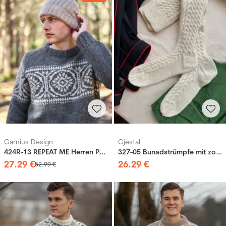
Garnius Design
Gjestal
424R-13 REPEAT ME Herren Pullover
327-05 Bunadstrümpfe mit zopfmuster
27
.
29
€
26
.
29
€
52
.
99
€