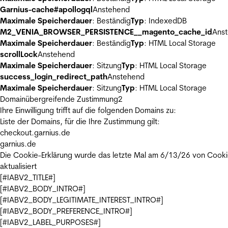
Garnius-cache#apollogql
Anstehend
Maximale Speicherdauer
: Beständig
Typ
: IndexedDB
M2_VENIA_BROWSER_PERSISTENCE__magento_cache_id
Ans
Maximale Speicherdauer
: Beständig
Typ
: HTML Local Storage
scrollLock
Anstehend
Maximale Speicherdauer
: Sitzung
Typ
: HTML Local Storage
success_login_redirect_path
Anstehend
Maximale Speicherdauer
: Sitzung
Typ
: HTML Local Storage
Domainübergreifende Zustimmung
2
Ihre Einwilligung trifft auf die folgenden Domains zu:
Liste der Domains, für die Ihre Zustimmung gilt:
checkout.garnius.de
garnius.de
Die Cookie-Erklärung wurde das letzte Mal am 6/13/26 von
Cooki
aktualisiert
[#IABV2_TITLE#]
[#IABV2_BODY_INTRO#]
[#IABV2_BODY_LEGITIMATE_INTEREST_INTRO#]
[#IABV2_BODY_PREFERENCE_INTRO#]
[#IABV2_LABEL_PURPOSES#]