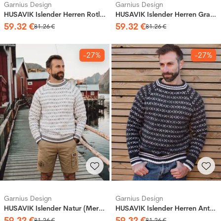
Garnius Design
Garnius Design
HUSAVIK Islender Herren Rotlila (Merinor)
HUSAVIK Islender Herren Graublau (Merinor)
59
.
32
€
59
.
32
€
81
.
26
€
81
.
26
€
-27%
-27%
Garnius Design
Garnius Design
HUSAVIK Islender Natur (Merinor)
HUSAVIK Islender Herren Anthrazitgrau (Merinor)
59
.
32
€
59
.
32
€
81
.
26
€
81
.
26
€