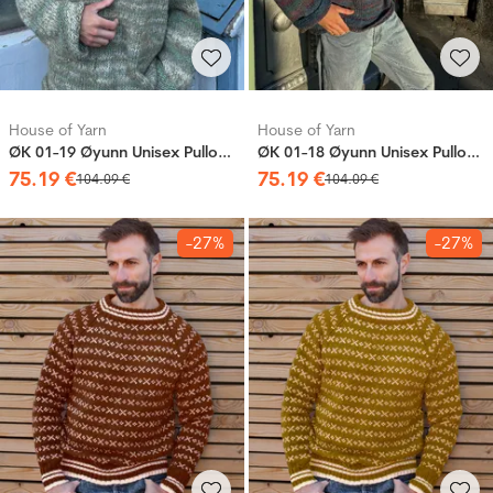
House of Yarn
House of Yarn
ØK 01-19 Øyunn Unisex Pullover
ØK 01-18 Øyunn Unisex Pullover
75
.
19
€
75
.
19
€
104
.
09
€
104
.
09
€
-27%
-27%