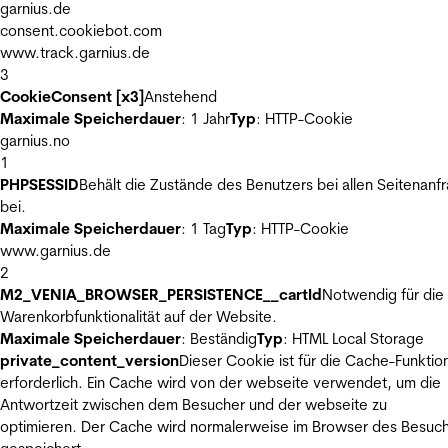
garnius.de
consent.cookiebot.com
www.track.garnius.de
3
CookieConsent [x3]
Anstehend
Maximale Speicherdauer
: 1 Jahr
Typ
: HTTP-Cookie
garnius.no
1
PHPSESSID
Behält die Zustände des Benutzers bei allen Seitenanf
bei.
Maximale Speicherdauer
: 1 Tag
Typ
: HTTP-Cookie
www.garnius.de
2
M2_VENIA_BROWSER_PERSISTENCE__cartId
Notwendig für die
Warenkorbfunktionalität auf der Website.
Maximale Speicherdauer
: Beständig
Typ
: HTML Local Storage
private_content_version
Dieser Cookie ist für die Cache-Funktio
erforderlich. Ein Cache wird von der webseite verwendet, um die
Antwortzeit zwischen dem Besucher und der webseite zu
optimieren. Der Cache wird normalerweise im Browser des Besuc