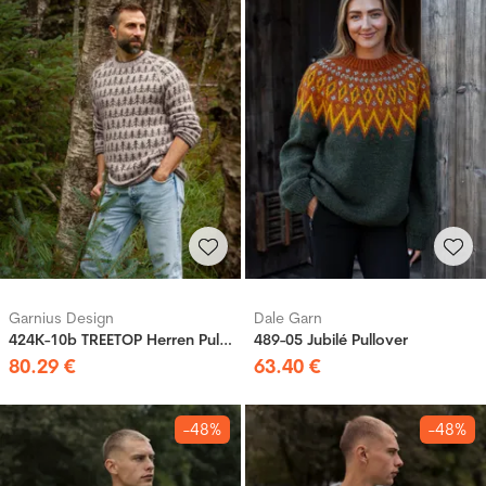
Garnius Design
Dale Garn
424K-10b TREETOP Herren Pullover
489-05 Jubilé Pullover
80
.
29
€
63
.
40
€
-48%
-48%