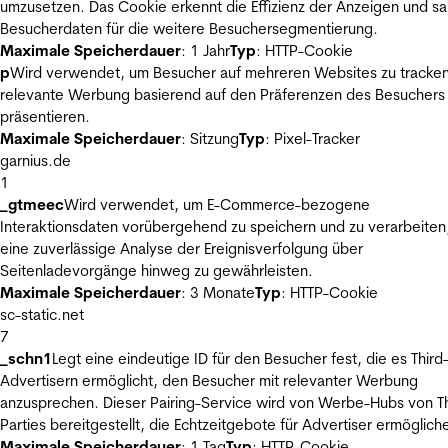
umzusetzen. Das Cookie erkennt die Effizienz der Anzeigen und s
Besucherdaten für die weitere Besuchersegmentierung.
Maximale Speicherdauer
: 1 Jahr
Typ
: HTTP-Cookie
p
Wird verwendet, um Besucher auf mehreren Websites zu tracke
relevante Werbung basierend auf den Präferenzen des Besuchers
präsentieren.
Maximale Speicherdauer
: Sitzung
Typ
: Pixel-Tracker
garnius.de
1
_gtmeec
Wird verwendet, um E-Commerce-bezogene
Interaktionsdaten vorübergehend zu speichern und zu verarbeiten
eine zuverlässige Analyse der Ereignisverfolgung über
Seitenladevorgänge hinweg zu gewährleisten.
Maximale Speicherdauer
: 3 Monate
Typ
: HTTP-Cookie
sc-static.net
7
_schn1
Legt eine eindeutige ID für den Besucher fest, die es Third
Advertisern ermöglicht, den Besucher mit relevanter Werbung
anzusprechen. Dieser Pairing-Service wird von Werbe-Hubs von Th
Parties bereitgestellt, die Echtzeitgebote für Advertiser ermöglich
Maximale Speicherdauer
: 1 Tag
Typ
: HTTP-Cookie