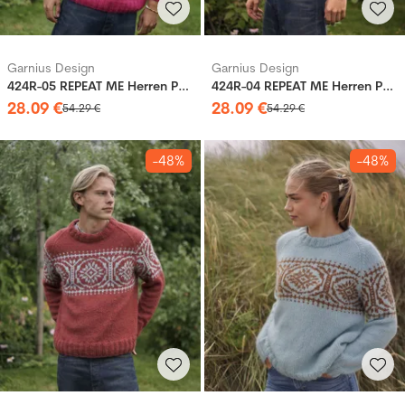
Garnius Design
Garnius Design
424R-05 REPEAT ME Herren Pullover
424R-04 REPEAT ME Herren Pullover
28
.
09
€
28
.
09
€
54
.
29
€
54
.
29
€
-48%
-48%