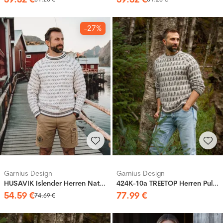
-27%
Garnius Design
Garnius Design
HUSAVIK Islender Herren Natur (Woolevo)
424K-10a TREETOP Herren Pullover
54
.
59
€
77
.
99
€
74
.
69
€