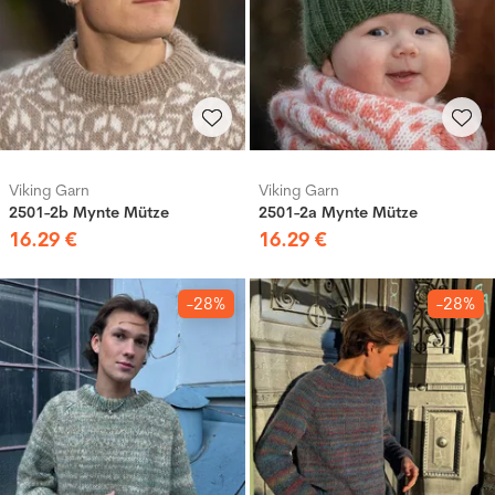
Viking Garn
Viking Garn
2501-2b Mynte Mütze
2501-2a Mynte Mütze
16
.
29
€
16
.
29
€
-28%
-28%