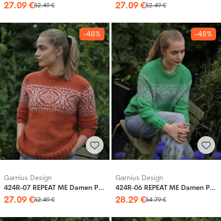
27
.
09
€
27
.
09
€
52
.
49
€
52
.
49
€
-48%
-48%
Garnius Design
Garnius Design
424R-07 REPEAT ME Damen Pullover
424R-06 REPEAT ME Damen Pullover
27
.
09
€
28
.
29
€
52
.
49
€
54
.
79
€