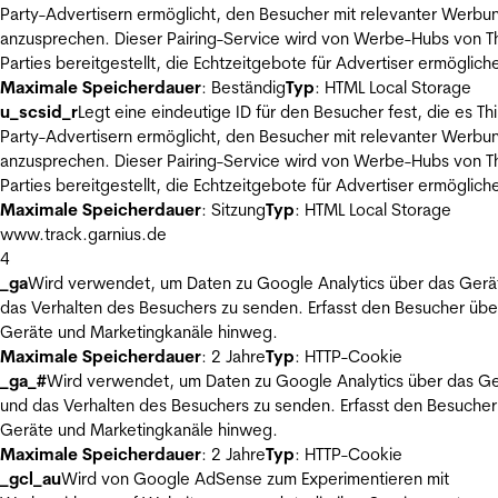
Party-Advertisern ermöglicht, den Besucher mit relevanter Werbu
anzusprechen. Dieser Pairing-Service wird von Werbe-Hubs von Th
Parties bereitgestellt, die Echtzeitgebote für Advertiser ermöglich
Maximale Speicherdauer
: Beständig
Typ
: HTML Local Storage
u_scsid_r
Legt eine eindeutige ID für den Besucher fest, die es Thi
Party-Advertisern ermöglicht, den Besucher mit relevanter Werbu
anzusprechen. Dieser Pairing-Service wird von Werbe-Hubs von Th
Parties bereitgestellt, die Echtzeitgebote für Advertiser ermöglich
Maximale Speicherdauer
: Sitzung
Typ
: HTML Local Storage
www.track.garnius.de
4
_ga
Wird verwendet, um Daten zu Google Analytics über das Gerä
das Verhalten des Besuchers zu senden. Erfasst den Besucher übe
Geräte und Marketingkanäle hinweg.
Maximale Speicherdauer
: 2 Jahre
Typ
: HTTP-Cookie
_ga_#
Wird verwendet, um Daten zu Google Analytics über das Ge
und das Verhalten des Besuchers zu senden. Erfasst den Besucher
Geräte und Marketingkanäle hinweg.
Maximale Speicherdauer
: 2 Jahre
Typ
: HTTP-Cookie
_gcl_au
Wird von Google AdSense zum Experimentieren mit