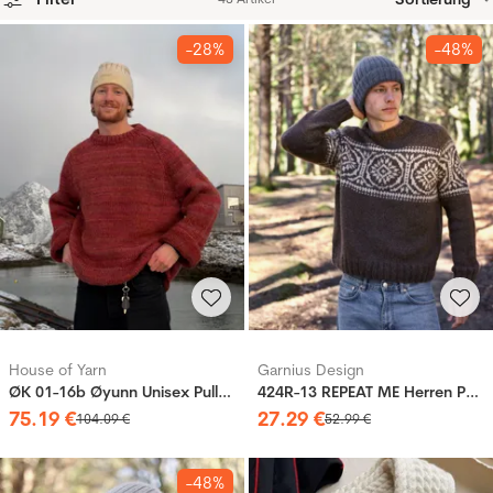
Produkte
-28%
-48%
House of Yarn
Garnius Design
ØK 01-16b Øyunn Unisex Pullover
424R-13 REPEAT ME Herren Pullover
75
.
19
€
27
.
29
€
104
.
09
€
52
.
99
€
-48%