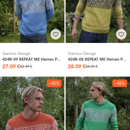
Garnius Design
Garnius Design
424R-09 REPEAT ME Herren Pullover
424R-08 REPEAT ME Herren Pullover
27
.
09
€
28
.
09
€
52
.
49
€
54
.
29
€
-48%
-48%