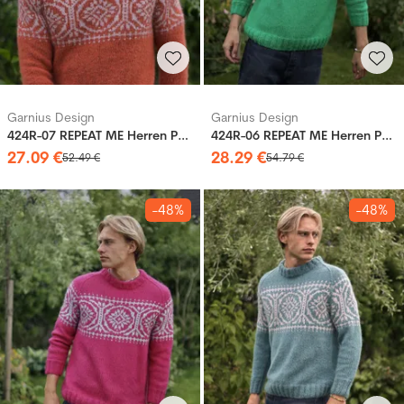
Garnius Design
Garnius Design
424R-07 REPEAT ME Herren Pullover
424R-06 REPEAT ME Herren Pullover
27
.
09
€
28
.
29
€
52
.
49
€
54
.
79
€
-48%
-48%