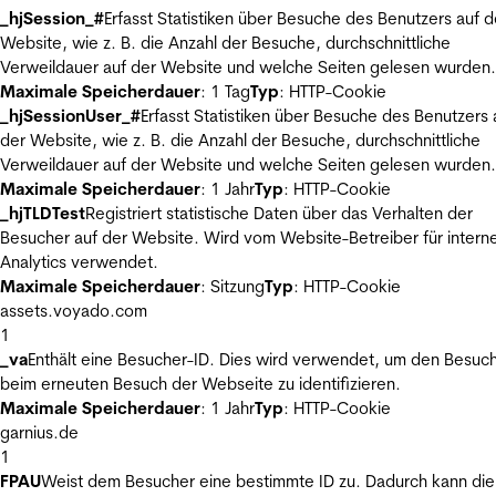
_hjSession_#
Erfasst Statistiken über Besuche des Benutzers auf d
Website, wie z. B. die Anzahl der Besuche, durchschnittliche
Verweildauer auf der Website und welche Seiten gelesen wurden.
Maximale Speicherdauer
: 1 Tag
Typ
: HTTP-Cookie
_hjSessionUser_#
Erfasst Statistiken über Besuche des Benutzers 
der Website, wie z. B. die Anzahl der Besuche, durchschnittliche
Verweildauer auf der Website und welche Seiten gelesen wurden.
Maximale Speicherdauer
: 1 Jahr
Typ
: HTTP-Cookie
_hjTLDTest
Registriert statistische Daten über das Verhalten der
Besucher auf der Website. Wird vom Website-Betreiber für intern
Analytics verwendet.
Maximale Speicherdauer
: Sitzung
Typ
: HTTP-Cookie
assets.voyado.com
1
_va
Enthält eine Besucher-ID. Dies wird verwendet, um den Besuc
beim erneuten Besuch der Webseite zu identifizieren.
Maximale Speicherdauer
: 1 Jahr
Typ
: HTTP-Cookie
garnius.de
1
FPAU
Weist dem Besucher eine bestimmte ID zu. Dadurch kann die