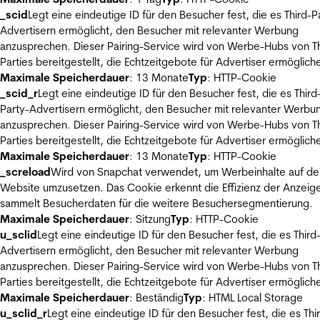
_scid
Legt eine eindeutige ID für den Besucher fest, die es Third-P
Advertisern ermöglicht, den Besucher mit relevanter Werbung
anzusprechen. Dieser Pairing-Service wird von Werbe-Hubs von Th
Parties bereitgestellt, die Echtzeitgebote für Advertiser ermöglich
Maximale Speicherdauer
: 13 Monate
Typ
: HTTP-Cookie
_scid_r
Legt eine eindeutige ID für den Besucher fest, die es Third
Party-Advertisern ermöglicht, den Besucher mit relevanter Werbu
anzusprechen. Dieser Pairing-Service wird von Werbe-Hubs von Th
Parties bereitgestellt, die Echtzeitgebote für Advertiser ermöglich
Maximale Speicherdauer
: 13 Monate
Typ
: HTTP-Cookie
_screload
Wird von Snapchat verwendet, um Werbeinhalte auf de
Website umzusetzen. Das Cookie erkennt die Effizienz der Anzeig
sammelt Besucherdaten für die weitere Besuchersegmentierung.
Maximale Speicherdauer
: Sitzung
Typ
: HTTP-Cookie
u_sclid
Legt eine eindeutige ID für den Besucher fest, die es Third
Advertisern ermöglicht, den Besucher mit relevanter Werbung
anzusprechen. Dieser Pairing-Service wird von Werbe-Hubs von Th
Parties bereitgestellt, die Echtzeitgebote für Advertiser ermöglich
Maximale Speicherdauer
: Beständig
Typ
: HTML Local Storage
u_sclid_r
Legt eine eindeutige ID für den Besucher fest, die es Thi