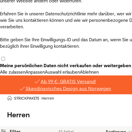
unserer Website ändern oder widerrufen.
Erfahren Sie in unserer Datenschutzrichtlinie mehr darüber, wer wir
wie Sie uns kontaktieren können und wie wir personenbezogene 
verarbeiten.
Bitte geben Sie Ihre Einwilligungs-ID und das Datum an, wenn Sie 
bezüglich Ihrer Einwilligung kontaktieren.
Meine persönlichen Daten nicht verkaufen oder weitergeben
Alle zulassen
Anpassen
Auswahl erlauben
Ablehnen
Ab 99 €: GRATIS Versand!
Skandinavisches Design aus Norwegen
Privat
STRICKPAKETE
Herren
>
>
Herren
Filter
Sortierung
43 Artikel