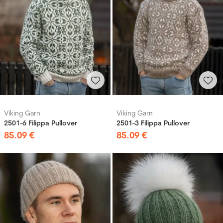
Viking Garn
Viking Garn
2501-6 Filippa Pullover
2501-3 Filippa Pullover
85
.
09
€
85
.
09
€