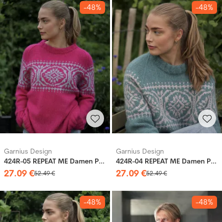
-48%
-48%
Garnius Design
Garnius Design
424R-05 REPEAT ME Damen Pullover
424R-04 REPEAT ME Damen Pullover
27
.
09
€
27
.
09
€
52
.
49
€
52
.
49
€
-48%
-48%