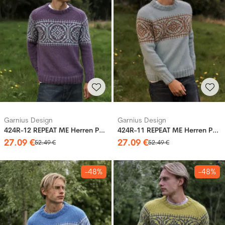
Garnius Design
Garnius Design
424R-12 REPEAT ME Herren Pullover
424R-11 REPEAT ME Herren Pullover
27
.
09
€
27
.
09
€
52
.
49
€
52
.
49
€
-48%
-48%