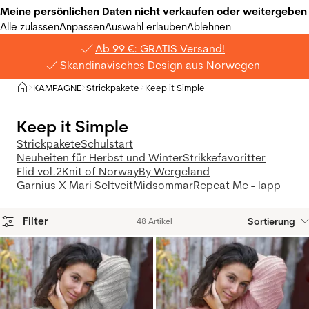
Meine persönlichen Daten nicht verkaufen oder weitergeben
Alle zulassen
Anpassen
Auswahl erlauben
Ablehnen
Ab 99 €: GRATIS Versand!
Skandinavisches Design aus Norwegen
Privat
KAMPAGNE
Strickpakete
Keep it Simple
>
>
>
Keep it Simple
Strickpakete
Schulstart
Neuheiten für Herbst und Winter
Strikkefavoritter
Flid vol.2
Knit of Norway
By Wergeland
Garnius X Mari Seltveit
Midsommar
Repeat Me - lapp
Filter
Sortierung
48 Artikel
Produkte