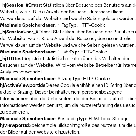
_hjSession_#
Erfasst Statistiken über Besuche des Benutzers auf d
Website, wie z. B. die Anzahl der Besuche, durchschnittliche
Verweildauer auf der Website und welche Seiten gelesen wurden.
Maximale Speicherdauer
: 1 Tag
Typ
: HTTP-Cookie
_hjSessionUser_#
Erfasst Statistiken über Besuche des Benutzers 
der Website, wie z. B. die Anzahl der Besuche, durchschnittliche
Verweildauer auf der Website und welche Seiten gelesen wurden.
Maximale Speicherdauer
: 1 Jahr
Typ
: HTTP-Cookie
_hjTLDTest
Registriert statistische Daten über das Verhalten der
Besucher auf der Website. Wird vom Website-Betreiber für intern
Analytics verwendet.
Maximale Speicherdauer
: Sitzung
Typ
: HTTP-Cookie
hjActiveViewportIds
Dieses Cookie enthält einen ID-String über 
aktuelle Sitzung. Dieser beinhaltet nicht personenbezogene
Informationen über die Unterseiten, die der Besucher aufruft – die
Informationen werden benutzt, um die Nutzererfahrung des Besuc
zu optimieren.
Maximale Speicherdauer
: Beständig
Typ
: HTML Local Storage
hjViewportId
Speichert die Bildschirmgröße des Nutzers, um die
der Bilder auf der Website einzustellen.