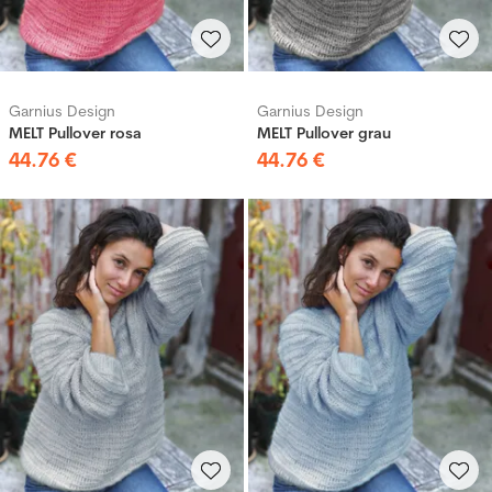
Garnius Design
Garnius Design
MELT Pullover rosa
MELT Pullover grau
44
.
76
€
44
.
76
€