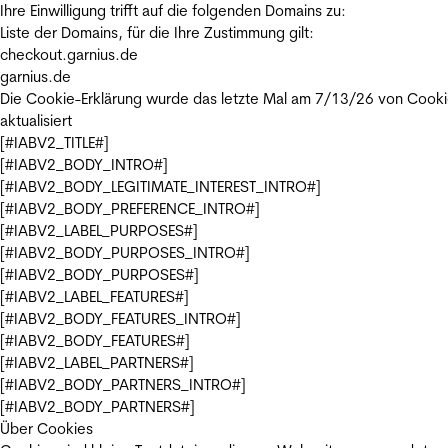
Ihre Einwilligung trifft auf die folgenden Domains zu:
Liste der Domains, für die Ihre Zustimmung gilt:
checkout.garnius.de
garnius.de
Die Cookie-Erklärung wurde das letzte Mal am 7/13/26 von
Cooki
aktualisiert
[#IABV2_TITLE#]
[#IABV2_BODY_INTRO#]
[#IABV2_BODY_LEGITIMATE_INTEREST_INTRO#]
[#IABV2_BODY_PREFERENCE_INTRO#]
[#IABV2_LABEL_PURPOSES#]
[#IABV2_BODY_PURPOSES_INTRO#]
[#IABV2_BODY_PURPOSES#]
[#IABV2_LABEL_FEATURES#]
[#IABV2_BODY_FEATURES_INTRO#]
[#IABV2_BODY_FEATURES#]
[#IABV2_LABEL_PARTNERS#]
[#IABV2_BODY_PARTNERS_INTRO#]
[#IABV2_BODY_PARTNERS#]
Über Cookies