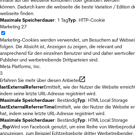
Inhalte auf der webseite kombiniert oder geändert werden
können. Dadurch kann die webseite die beste Variation / Edition d
webseite finden.
Maximale Speicherdauer
: 1 Tag
Typ
: HTTP-Cookie
Marketing
27
Marketing-Cookies werden verwendet, um Besuchern auf Websei
folgen. Die Absicht ist, Anzeigen zu zeigen, die relevant und
ansprechend für den einzelnen Benutzer sind und daher wertvoller
Publisher und werbetreibende Drittparteien sind.
Meta Platforms, Inc.
3
Erfahren Sie mehr über diesen Anbieter
lastExternalReferrer
Ermittelt, wie der Nutzer die Website erreicht
indem seine letzte URL-Adresse registriert wird.
Maximale Speicherdauer
: Beständig
Typ
: HTML Local Storage
lastExternalReferrerTime
Ermittelt, wie der Nutzer die Website er
hat, indem seine letzte URL-Adresse registriert wird.
Maximale Speicherdauer
: Beständig
Typ
: HTML Local Storage
_fbp
Wird von Facebook genutzt, um eine Reihe von Werbeprodu
anzuzeigen, zum Beispiel Echtzeitgebote dritter Werbetreibender.