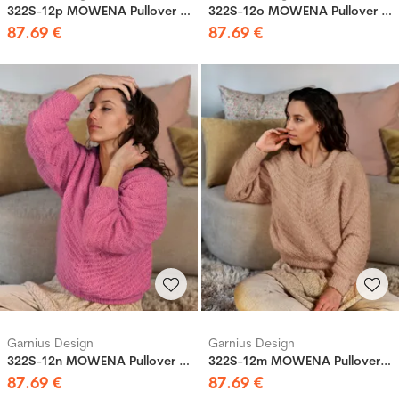
322S-12p MOWENA Pullover Lila
322S-12o MOWENA Pullover Blau-Rosa
87
.
69
€
87
.
69
€
Garnius Design
Garnius Design
322S-12n MOWENA Pullover Cerise
322S-12m MOWENA Pullover Nude
87
.
69
€
87
.
69
€