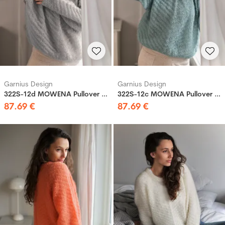
Garnius Design
Garnius Design
322S-12d MOWENA Pullover Hellgrau
322S-12c MOWENA Pullover Petrol Blau
87
.
69
€
87
.
69
€