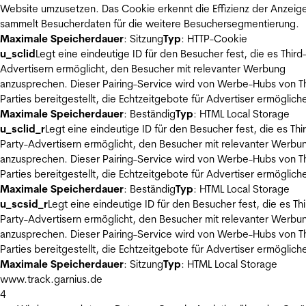
Website umzusetzen. Das Cookie erkennt die Effizienz der Anzeig
sammelt Besucherdaten für die weitere Besuchersegmentierung.
Maximale Speicherdauer
: Sitzung
Typ
: HTTP-Cookie
u_sclid
Legt eine eindeutige ID für den Besucher fest, die es Third
Advertisern ermöglicht, den Besucher mit relevanter Werbung
anzusprechen. Dieser Pairing-Service wird von Werbe-Hubs von Th
Parties bereitgestellt, die Echtzeitgebote für Advertiser ermöglich
Maximale Speicherdauer
: Beständig
Typ
: HTML Local Storage
u_sclid_r
Legt eine eindeutige ID für den Besucher fest, die es Thi
Party-Advertisern ermöglicht, den Besucher mit relevanter Werbu
anzusprechen. Dieser Pairing-Service wird von Werbe-Hubs von Th
Parties bereitgestellt, die Echtzeitgebote für Advertiser ermöglich
Maximale Speicherdauer
: Beständig
Typ
: HTML Local Storage
u_scsid_r
Legt eine eindeutige ID für den Besucher fest, die es Thi
Party-Advertisern ermöglicht, den Besucher mit relevanter Werbu
anzusprechen. Dieser Pairing-Service wird von Werbe-Hubs von Th
Parties bereitgestellt, die Echtzeitgebote für Advertiser ermöglich
Maximale Speicherdauer
: Sitzung
Typ
: HTML Local Storage
www.track.garnius.de
4