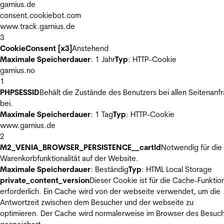
garnius.de
consent.cookiebot.com
www.track.garnius.de
3
CookieConsent [x3]
Anstehend
Maximale Speicherdauer
: 1 Jahr
Typ
: HTTP-Cookie
garnius.no
1
PHPSESSID
Behält die Zustände des Benutzers bei allen Seitenanf
bei.
Maximale Speicherdauer
: 1 Tag
Typ
: HTTP-Cookie
www.garnius.de
2
M2_VENIA_BROWSER_PERSISTENCE__cartId
Notwendig für die
Warenkorbfunktionalität auf der Website.
Maximale Speicherdauer
: Beständig
Typ
: HTML Local Storage
private_content_version
Dieser Cookie ist für die Cache-Funktio
erforderlich. Ein Cache wird von der webseite verwendet, um die
Antwortzeit zwischen dem Besucher und der webseite zu
optimieren. Der Cache wird normalerweise im Browser des Besuc