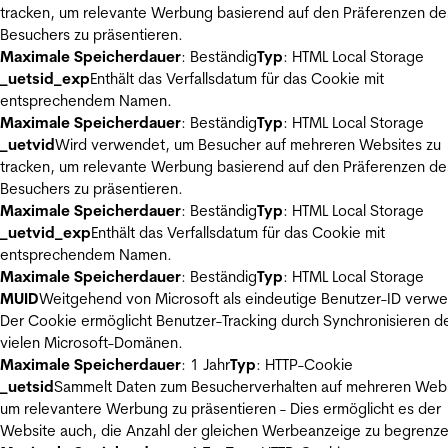
tracken, um relevante Werbung basierend auf den Präferenzen de
Besuchers zu präsentieren.
Maximale Speicherdauer
: Beständig
Typ
: HTML Local Storage
_uetsid_exp
Enthält das Verfallsdatum für das Cookie mit
entsprechendem Namen.
Maximale Speicherdauer
: Beständig
Typ
: HTML Local Storage
_uetvid
Wird verwendet, um Besucher auf mehreren Websites zu
tracken, um relevante Werbung basierend auf den Präferenzen de
Besuchers zu präsentieren.
Maximale Speicherdauer
: Beständig
Typ
: HTML Local Storage
_uetvid_exp
Enthält das Verfallsdatum für das Cookie mit
entsprechendem Namen.
Maximale Speicherdauer
: Beständig
Typ
: HTML Local Storage
MUID
Weitgehend von Microsoft als eindeutige Benutzer-ID verw
Der Cookie ermöglicht Benutzer-Tracking durch Synchronisieren de
vielen Microsoft-Domänen.
Maximale Speicherdauer
: 1 Jahr
Typ
: HTTP-Cookie
_uetsid
Sammelt Daten zum Besucherverhalten auf mehreren Webs
um relevantere Werbung zu präsentieren - Dies ermöglicht es der
Website auch, die Anzahl der gleichen Werbeanzeige zu begrenze