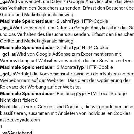
_ga
Wird verwendet, um Daten zu Google Analytics über das Gerä
das Verhalten des Besuchers zu senden. Erfasst den Besucher übe
Geräte und Marketingkanäle hinweg.
Maximale Speicherdauer
: 2 Jahre
Typ
: HTTP-Cookie
_ga_#
Wird verwendet, um Daten zu Google Analytics über das Ge
und das Verhalten des Besuchers zu senden. Erfasst den Besucher
Geräte und Marketingkanäle hinweg.
Maximale Speicherdauer
: 2 Jahre
Typ
: HTTP-Cookie
_gcl_au
Wird von Google AdSense zum Experimentieren mit
Werbewirkung auf Websites verwendet, die ihre Services nutzen.
Maximale Speicherdauer
: 3 Monate
Typ
: HTTP-Cookie
_gcl_ls
Verfolgt die Konversionsrate zwischen dem Nutzer und de
Werbebannern auf der Website - Dies dient der Optimierung der
Relevanz der Werbung auf der Website.
Maximale Speicherdauer
: Beständig
Typ
: HTML Local Storage
Nicht klassifiziert
8
Nicht klassifizierte Cookies sind Cookies, die wir gerade versuche
klassifizieren, zusammen mit Anbietern von individuellen Cookies.
assets.voyado.com
1
_vaS
Anstehend