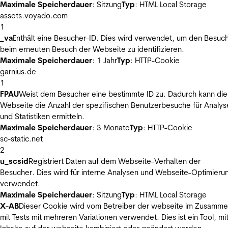
Maximale Speicherdauer
: Sitzung
Typ
: HTML Local Storage
assets.voyado.com
1
_va
Enthält eine Besucher-ID. Dies wird verwendet, um den Besuc
beim erneuten Besuch der Webseite zu identifizieren.
Maximale Speicherdauer
: 1 Jahr
Typ
: HTTP-Cookie
garnius.de
1
FPAU
Weist dem Besucher eine bestimmte ID zu. Dadurch kann die
Webseite die Anzahl der spezifischen Benutzerbesuche für Analys
und Statistiken ermitteln.
Maximale Speicherdauer
: 3 Monate
Typ
: HTTP-Cookie
sc-static.net
2
u_scsid
Registriert Daten auf dem Webseite-Verhalten der
Besucher. Dies wird für interne Analysen und Webseite-Optimieru
verwendet.
Maximale Speicherdauer
: Sitzung
Typ
: HTML Local Storage
X-AB
Dieser Cookie wird vom Betreiber der webseite im Zusamm
mit Tests mit mehreren Variationen verwendet. Dies ist ein Tool, m