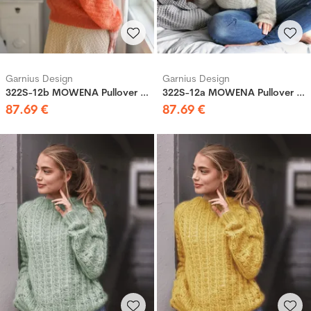
Garnius Design
Garnius Design
322S-12b MOWENA Pullover Orange
322S-12a MOWENA Pullover Natur
87
.
69
€
87
.
69
€