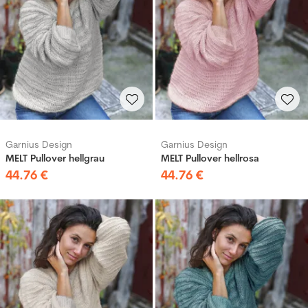
Garnius Design
Garnius Design
MELT Pullover hellgrau
MELT Pullover hellrosa
44
.
76
€
44
.
76
€