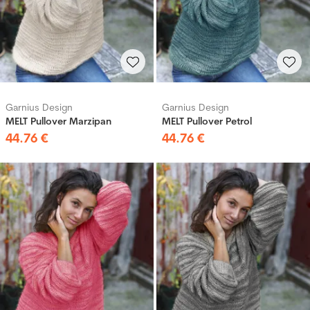
Garnius Design
Garnius Design
MELT Pullover Marzipan
MELT Pullover Petrol
44
.
76
€
44
.
76
€