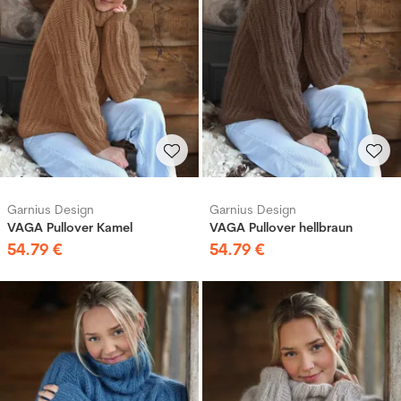
Garnius Design
Garnius Design
VAGA Pullover Kamel
VAGA Pullover hellbraun
54
.
79
€
54
.
79
€