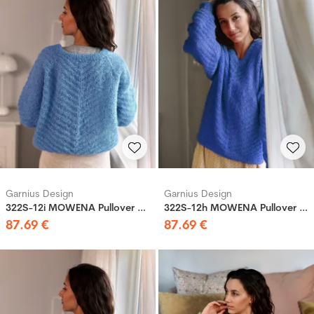
Garnius Design
Garnius Design
322S-12i MOWENA Pullover Denim blau
322S-12h MOWENA Pullover Blau
87
.
69
€
87
.
69
€