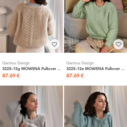
Garnius Design
Garnius Design
322S-12g MOWENA Pullover Perlrosa
322S-12e MOWENA Pullover Mint
87
.
69
€
87
.
69
€