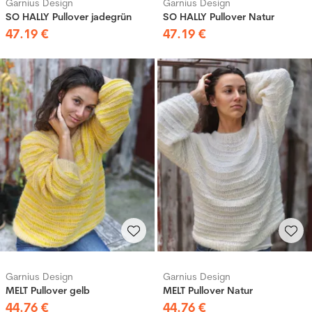
Garnius Design
Garnius Design
SO HALLY Pullover jadegrün
SO HALLY Pullover Natur
47
.
19
€
47
.
19
€
Garnius Design
Garnius Design
MELT Pullover gelb
MELT Pullover Natur
44
.
76
€
44
.
76
€