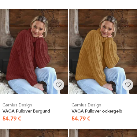
Garnius Design
Garnius Design
VAGA Pullover Burgund
VAGA Pullover ockergelb
54
.
79
€
54
.
79
€