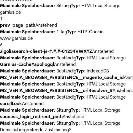
Maximale Speicherdauer
: Sitzung
Typ
: HTML Local Storage
garnius.de
1
prev_page_path
Anstehend
Maximale Speicherdauer
: 1 Tag
Typ
: HTTP-Cookie
www.garnius.de
6
algoliasearch-client-js-#.#.#-01234VWXYZ
Anstehend
Maximale Speicherdauer
: Beständig
Typ
: HTML Local Storage
Garnius-cache#apollogql
Anstehend
Maximale Speicherdauer
: Beständig
Typ
: IndexedDB
M2_VENIA_BROWSER_PERSISTENCE__magento_cache_id
Ans
Maximale Speicherdauer
: Beständig
Typ
: HTML Local Storage
M2_VENIA_BROWSER_PERSISTENCE__urlResolver_#
Anstehen
Maximale Speicherdauer
: Beständig
Typ
: HTML Local Storage
scrollLock
Anstehend
Maximale Speicherdauer
: Sitzung
Typ
: HTML Local Storage
success_login_redirect_path
Anstehend
Maximale Speicherdauer
: Sitzung
Typ
: HTML Local Storage
Domainübergreifende Zustimmung
2