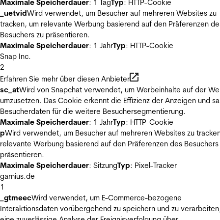
Maximale Speicherdauer
: 1 Tag
Typ
: HTTP-Cookie
_uetvid
Wird verwendet, um Besucher auf mehreren Websites zu
tracken, um relevante Werbung basierend auf den Präferenzen de
Besuchers zu präsentieren.
Maximale Speicherdauer
: 1 Jahr
Typ
: HTTP-Cookie
Snap Inc.
2
Erfahren Sie mehr über diesen Anbieter
sc_at
Wird von Snapchat verwendet, um Werbeinhalte auf der We
umzusetzen. Das Cookie erkennt die Effizienz der Anzeigen und s
Besucherdaten für die weitere Besuchersegmentierung.
Maximale Speicherdauer
: 1 Jahr
Typ
: HTTP-Cookie
p
Wird verwendet, um Besucher auf mehreren Websites zu tracke
relevante Werbung basierend auf den Präferenzen des Besuchers
präsentieren.
Maximale Speicherdauer
: Sitzung
Typ
: Pixel-Tracker
garnius.de
1
_gtmeec
Wird verwendet, um E-Commerce-bezogene
Interaktionsdaten vorübergehend zu speichern und zu verarbeiten
eine zuverlässige Analyse der Ereignisverfolgung über