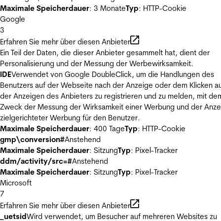
Maximale Speicherdauer
: 3 Monate
Typ
: HTTP-Cookie
Google
3
Erfahren Sie mehr über diesen Anbieter
Ein Teil der Daten, die dieser Anbieter gesammelt hat, dient der
Personalisierung und der Messung der Werbewirksamkeit.
IDE
Verwendet von Google DoubleClick, um die Handlungen des
Benutzers auf der Webseite nach der Anzeige oder dem Klicken au
der Anzeigen des Anbieters zu registrieren und zu melden, mit de
Zweck der Messung der Wirksamkeit einer Werbung und der Anze
zielgerichteter Werbung für den Benutzer.
Maximale Speicherdauer
: 400 Tage
Typ
: HTTP-Cookie
gmp\conversion#
Anstehend
Maximale Speicherdauer
: Sitzung
Typ
: Pixel-Tracker
ddm/activity/src=#
Anstehend
Maximale Speicherdauer
: Sitzung
Typ
: Pixel-Tracker
Microsoft
7
Erfahren Sie mehr über diesen Anbieter
_uetsid
Wird verwendet, um Besucher auf mehreren Websites zu