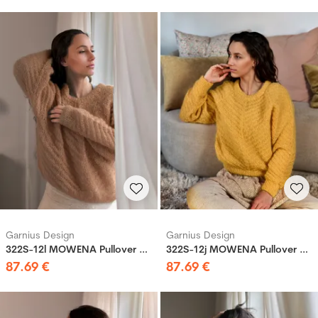
Garnius Design
Garnius Design
322S-12l MOWENA Pullover Beige
322S-12j MOWENA Pullover Gelb
87
.
69
€
87
.
69
€