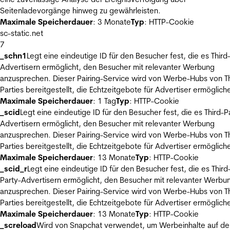
Seitenladevorgänge hinweg zu gewährleisten.
Maximale Speicherdauer
: 3 Monate
Typ
: HTTP-Cookie
sc-static.net
7
_schn1
Legt eine eindeutige ID für den Besucher fest, die es Third
Advertisern ermöglicht, den Besucher mit relevanter Werbung
anzusprechen. Dieser Pairing-Service wird von Werbe-Hubs von Th
Parties bereitgestellt, die Echtzeitgebote für Advertiser ermöglich
Maximale Speicherdauer
: 1 Tag
Typ
: HTTP-Cookie
_scid
Legt eine eindeutige ID für den Besucher fest, die es Third-P
Advertisern ermöglicht, den Besucher mit relevanter Werbung
anzusprechen. Dieser Pairing-Service wird von Werbe-Hubs von Th
Parties bereitgestellt, die Echtzeitgebote für Advertiser ermöglich
Maximale Speicherdauer
: 13 Monate
Typ
: HTTP-Cookie
_scid_r
Legt eine eindeutige ID für den Besucher fest, die es Third
Party-Advertisern ermöglicht, den Besucher mit relevanter Werbu
anzusprechen. Dieser Pairing-Service wird von Werbe-Hubs von Th
Parties bereitgestellt, die Echtzeitgebote für Advertiser ermöglich
Maximale Speicherdauer
: 13 Monate
Typ
: HTTP-Cookie
_screload
Wird von Snapchat verwendet, um Werbeinhalte auf de