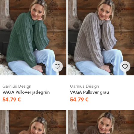
Garnius Design
Garnius Design
VAGA Pullover jadegrün
VAGA Pullover grau
54
.
79
€
54
.
79
€