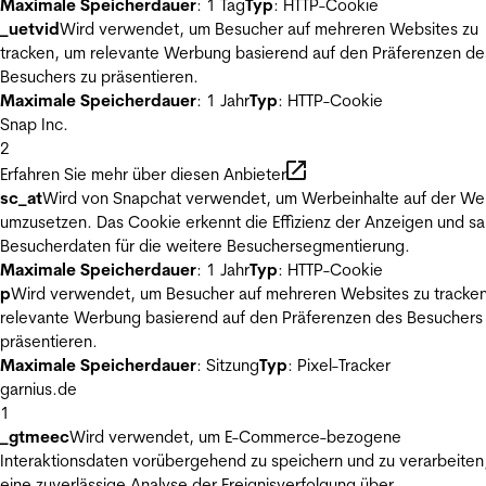
Maximale Speicherdauer
: 1 Tag
Typ
: HTTP-Cookie
_uetvid
Wird verwendet, um Besucher auf mehreren Websites zu
tracken, um relevante Werbung basierend auf den Präferenzen de
Besuchers zu präsentieren.
Maximale Speicherdauer
: 1 Jahr
Typ
: HTTP-Cookie
Snap Inc.
2
Erfahren Sie mehr über diesen Anbieter
sc_at
Wird von Snapchat verwendet, um Werbeinhalte auf der We
umzusetzen. Das Cookie erkennt die Effizienz der Anzeigen und s
Besucherdaten für die weitere Besuchersegmentierung.
Maximale Speicherdauer
: 1 Jahr
Typ
: HTTP-Cookie
p
Wird verwendet, um Besucher auf mehreren Websites zu tracke
relevante Werbung basierend auf den Präferenzen des Besuchers
präsentieren.
Maximale Speicherdauer
: Sitzung
Typ
: Pixel-Tracker
garnius.de
1
_gtmeec
Wird verwendet, um E-Commerce-bezogene
Interaktionsdaten vorübergehend zu speichern und zu verarbeiten
eine zuverlässige Analyse der Ereignisverfolgung über