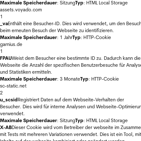
Maximale Speicherdauer
: Sitzung
Typ
: HTML Local Storage
assets.voyado.com
1
_va
Enthält eine Besucher-ID. Dies wird verwendet, um den Besuc
beim erneuten Besuch der Webseite zu identifizieren.
Maximale Speicherdauer
: 1 Jahr
Typ
: HTTP-Cookie
garnius.de
1
FPAU
Weist dem Besucher eine bestimmte ID zu. Dadurch kann die
Webseite die Anzahl der spezifischen Benutzerbesuche für Analys
und Statistiken ermitteln.
Maximale Speicherdauer
: 3 Monate
Typ
: HTTP-Cookie
sc-static.net
2
u_scsid
Registriert Daten auf dem Webseite-Verhalten der
Besucher. Dies wird für interne Analysen und Webseite-Optimieru
verwendet.
Maximale Speicherdauer
: Sitzung
Typ
: HTML Local Storage
X-AB
Dieser Cookie wird vom Betreiber der webseite im Zusamm
mit Tests mit mehreren Variationen verwendet. Dies ist ein Tool, m