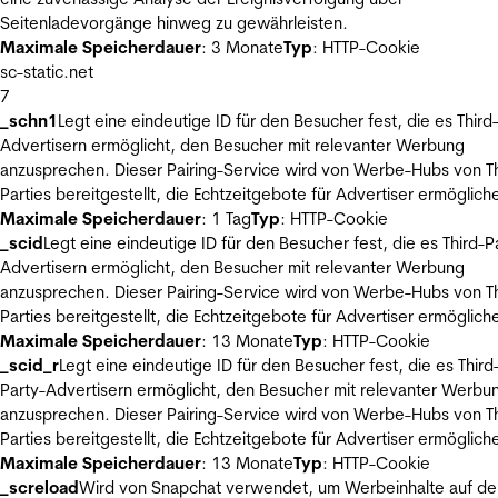
Seitenladevorgänge hinweg zu gewährleisten.
Maximale Speicherdauer
: 3 Monate
Typ
: HTTP-Cookie
sc-static.net
7
_schn1
Legt eine eindeutige ID für den Besucher fest, die es Third
Advertisern ermöglicht, den Besucher mit relevanter Werbung
anzusprechen. Dieser Pairing-Service wird von Werbe-Hubs von Th
Parties bereitgestellt, die Echtzeitgebote für Advertiser ermöglich
Maximale Speicherdauer
: 1 Tag
Typ
: HTTP-Cookie
_scid
Legt eine eindeutige ID für den Besucher fest, die es Third-P
Advertisern ermöglicht, den Besucher mit relevanter Werbung
anzusprechen. Dieser Pairing-Service wird von Werbe-Hubs von Th
Parties bereitgestellt, die Echtzeitgebote für Advertiser ermöglich
Maximale Speicherdauer
: 13 Monate
Typ
: HTTP-Cookie
_scid_r
Legt eine eindeutige ID für den Besucher fest, die es Third
Party-Advertisern ermöglicht, den Besucher mit relevanter Werbu
anzusprechen. Dieser Pairing-Service wird von Werbe-Hubs von Th
Parties bereitgestellt, die Echtzeitgebote für Advertiser ermöglich
Maximale Speicherdauer
: 13 Monate
Typ
: HTTP-Cookie
_screload
Wird von Snapchat verwendet, um Werbeinhalte auf de