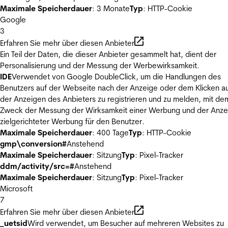
Maximale Speicherdauer
: 3 Monate
Typ
: HTTP-Cookie
Google
3
Erfahren Sie mehr über diesen Anbieter
Ein Teil der Daten, die dieser Anbieter gesammelt hat, dient der
Personalisierung und der Messung der Werbewirksamkeit.
IDE
Verwendet von Google DoubleClick, um die Handlungen des
Benutzers auf der Webseite nach der Anzeige oder dem Klicken au
der Anzeigen des Anbieters zu registrieren und zu melden, mit de
Zweck der Messung der Wirksamkeit einer Werbung und der Anze
zielgerichteter Werbung für den Benutzer.
Maximale Speicherdauer
: 400 Tage
Typ
: HTTP-Cookie
gmp\conversion#
Anstehend
Maximale Speicherdauer
: Sitzung
Typ
: Pixel-Tracker
ddm/activity/src=#
Anstehend
Maximale Speicherdauer
: Sitzung
Typ
: Pixel-Tracker
Microsoft
7
Erfahren Sie mehr über diesen Anbieter
_uetsid
Wird verwendet, um Besucher auf mehreren Websites zu