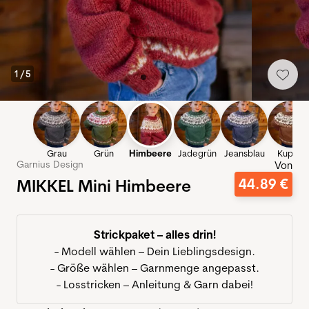
1
/
5
Grau
Grün
Himbeere
Jadegrün
Jeansblau
Kupfer
Garnius Design
Von
MIKKEL Mini Himbeere
44
.
89
€
Strickpaket – alles drin!
- Modell wählen – Dein Lieblingsdesign.
- Größe wählen – Garnmenge angepasst.
- Losstricken – Anleitung & Garn dabei!