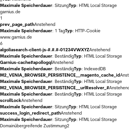
Maximale Speicherdauer
: Sitzung
Typ
: HTML Local Storage
garnius.de
1
prev_page_path
Anstehend
Maximale Speicherdauer
: 1 Tag
Typ
: HTTP-Cookie
www.garnius.de
6
algoliasearch-client-js-#.#.#-01234VWXYZ
Anstehend
Maximale Speicherdauer
: Beständig
Typ
: HTML Local Storage
Garnius-cache#apollogql
Anstehend
Maximale Speicherdauer
: Beständig
Typ
: IndexedDB
M2_VENIA_BROWSER_PERSISTENCE__magento_cache_id
Ans
Maximale Speicherdauer
: Beständig
Typ
: HTML Local Storage
M2_VENIA_BROWSER_PERSISTENCE__urlResolver_#
Anstehen
Maximale Speicherdauer
: Beständig
Typ
: HTML Local Storage
scrollLock
Anstehend
Maximale Speicherdauer
: Sitzung
Typ
: HTML Local Storage
success_login_redirect_path
Anstehend
Maximale Speicherdauer
: Sitzung
Typ
: HTML Local Storage
Domainübergreifende Zustimmung
2