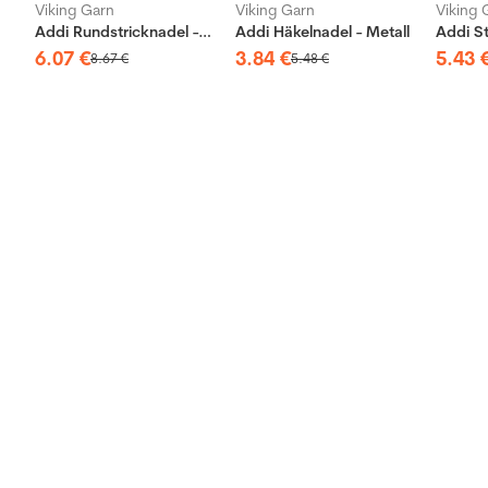
Viking Garn
Viking Garn
Viking 
Addi Rundstricknadel - Messing
Addi Häkelnadel - Metall
6
.
07
€
3
.
84
€
5
.
43
8
.
67
€
5
.
48
€