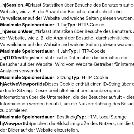
_hjSession_#
Erfasst Statistiken über Besuche des Benutzers auf d
Website, wie z. B. die Anzahl der Besuche, durchschnittliche
Verweildauer auf der Website und welche Seiten gelesen wurden.
Maximale Speicherdauer
: 1 Tag
Typ
: HTTP-Cookie
_hjSessionUser_#
Erfasst Statistiken über Besuche des Benutzers 
der Website, wie z. B. die Anzahl der Besuche, durchschnittliche
Verweildauer auf der Website und welche Seiten gelesen wurden.
Maximale Speicherdauer
: 1 Jahr
Typ
: HTTP-Cookie
_hjTLDTest
Registriert statistische Daten über das Verhalten der
Besucher auf der Website. Wird vom Website-Betreiber für intern
Analytics verwendet.
Maximale Speicherdauer
: Sitzung
Typ
: HTTP-Cookie
hjActiveViewportIds
Dieses Cookie enthält einen ID-String über 
aktuelle Sitzung. Dieser beinhaltet nicht personenbezogene
Informationen über die Unterseiten, die der Besucher aufruft – die
Informationen werden benutzt, um die Nutzererfahrung des Besuc
zu optimieren.
Maximale Speicherdauer
: Beständig
Typ
: HTML Local Storage
hjViewportId
Speichert die Bildschirmgröße des Nutzers, um die
der Bilder auf der Website einzustellen.