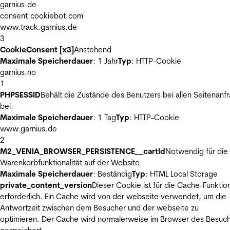
garnius.de
consent.cookiebot.com
www.track.garnius.de
3
CookieConsent [x3]
Anstehend
Maximale Speicherdauer
: 1 Jahr
Typ
: HTTP-Cookie
garnius.no
1
PHPSESSID
Behält die Zustände des Benutzers bei allen Seitenanf
bei.
Maximale Speicherdauer
: 1 Tag
Typ
: HTTP-Cookie
www.garnius.de
2
M2_VENIA_BROWSER_PERSISTENCE__cartId
Notwendig für die
Warenkorbfunktionalität auf der Website.
Maximale Speicherdauer
: Beständig
Typ
: HTML Local Storage
private_content_version
Dieser Cookie ist für die Cache-Funktio
erforderlich. Ein Cache wird von der webseite verwendet, um die
Antwortzeit zwischen dem Besucher und der webseite zu
optimieren. Der Cache wird normalerweise im Browser des Besuc