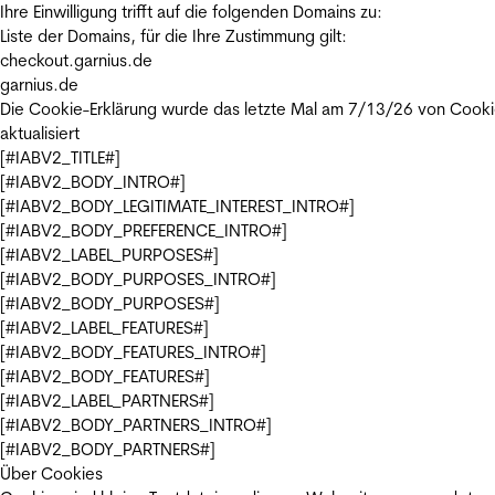
Ihre Einwilligung trifft auf die folgenden Domains zu:
Liste der Domains, für die Ihre Zustimmung gilt:
checkout.garnius.de
garnius.de
Die Cookie-Erklärung wurde das letzte Mal am 7/13/26 von
Cooki
aktualisiert
[#IABV2_TITLE#]
[#IABV2_BODY_INTRO#]
[#IABV2_BODY_LEGITIMATE_INTEREST_INTRO#]
[#IABV2_BODY_PREFERENCE_INTRO#]
[#IABV2_LABEL_PURPOSES#]
[#IABV2_BODY_PURPOSES_INTRO#]
[#IABV2_BODY_PURPOSES#]
[#IABV2_LABEL_FEATURES#]
[#IABV2_BODY_FEATURES_INTRO#]
[#IABV2_BODY_FEATURES#]
[#IABV2_LABEL_PARTNERS#]
[#IABV2_BODY_PARTNERS_INTRO#]
[#IABV2_BODY_PARTNERS#]
Über Cookies