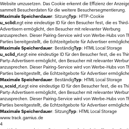
Website umzusetzen. Das Cookie erkennt die Effizienz der Anzeig
sammelt Besucherdaten für die weitere Besuchersegmentierung.
Maximale Speicherdauer
: Sitzung
Typ
: HTTP-Cookie
u_sclid
Legt eine eindeutige ID für den Besucher fest, die es Third
Advertisern ermöglicht, den Besucher mit relevanter Werbung
anzusprechen. Dieser Pairing-Service wird von Werbe-Hubs von Th
Parties bereitgestellt, die Echtzeitgebote für Advertiser ermöglich
Maximale Speicherdauer
: Beständig
Typ
: HTML Local Storage
u_sclid_r
Legt eine eindeutige ID für den Besucher fest, die es Thi
Party-Advertisern ermöglicht, den Besucher mit relevanter Werbu
anzusprechen. Dieser Pairing-Service wird von Werbe-Hubs von Th
Parties bereitgestellt, die Echtzeitgebote für Advertiser ermöglich
Maximale Speicherdauer
: Beständig
Typ
: HTML Local Storage
u_scsid_r
Legt eine eindeutige ID für den Besucher fest, die es Thi
Party-Advertisern ermöglicht, den Besucher mit relevanter Werbu
anzusprechen. Dieser Pairing-Service wird von Werbe-Hubs von Th
Parties bereitgestellt, die Echtzeitgebote für Advertiser ermöglich
Maximale Speicherdauer
: Sitzung
Typ
: HTML Local Storage
www.track.garnius.de
4