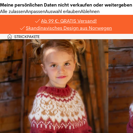
Meine persönlichen Daten nicht verkaufen oder weitergeben
Alle zulassen
Anpassen
Auswahl erlauben
Ablehnen
Ab 99 €: GRATIS Versand!
Skandinavisches Design aus Norwegen
Privat
STRICKPAKETE
>