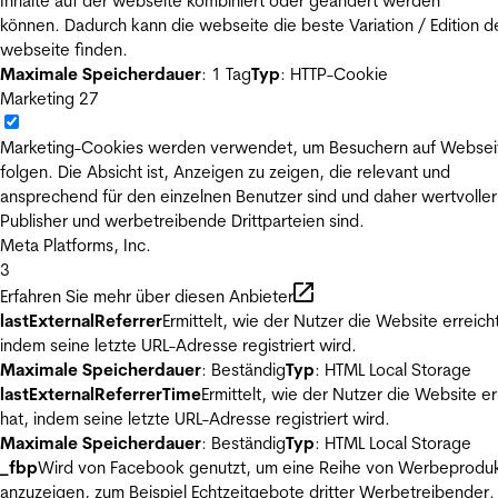
Inhalte auf der webseite kombiniert oder geändert werden
können. Dadurch kann die webseite die beste Variation / Edition d
webseite finden.
Maximale Speicherdauer
: 1 Tag
Typ
: HTTP-Cookie
Marketing
27
Marketing-Cookies werden verwendet, um Besuchern auf Websei
folgen. Die Absicht ist, Anzeigen zu zeigen, die relevant und
ansprechend für den einzelnen Benutzer sind und daher wertvoller
Publisher und werbetreibende Drittparteien sind.
Meta Platforms, Inc.
3
Erfahren Sie mehr über diesen Anbieter
lastExternalReferrer
Ermittelt, wie der Nutzer die Website erreicht
indem seine letzte URL-Adresse registriert wird.
Maximale Speicherdauer
: Beständig
Typ
: HTML Local Storage
lastExternalReferrerTime
Ermittelt, wie der Nutzer die Website er
hat, indem seine letzte URL-Adresse registriert wird.
Maximale Speicherdauer
: Beständig
Typ
: HTML Local Storage
_fbp
Wird von Facebook genutzt, um eine Reihe von Werbeprodu
anzuzeigen, zum Beispiel Echtzeitgebote dritter Werbetreibender.