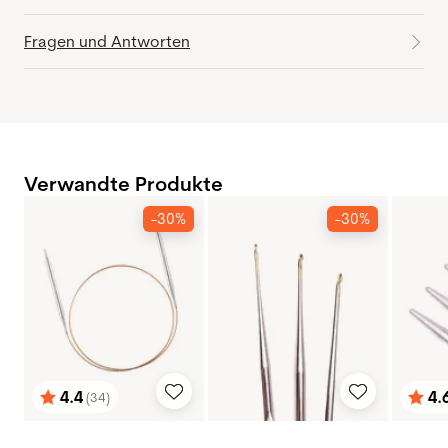
Fragen und Antworten
Verwandte Produkte
-30%
-30%
4.4
4.
(34)
Bewertung:
von 5 Sternen
Bewe
von 5