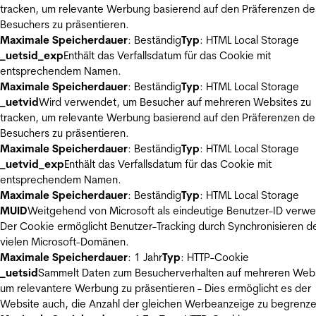
tracken, um relevante Werbung basierend auf den Präferenzen de
Besuchers zu präsentieren.
Maximale Speicherdauer
: Beständig
Typ
: HTML Local Storage
_uetsid_exp
Enthält das Verfallsdatum für das Cookie mit
entsprechendem Namen.
Maximale Speicherdauer
: Beständig
Typ
: HTML Local Storage
_uetvid
Wird verwendet, um Besucher auf mehreren Websites zu
tracken, um relevante Werbung basierend auf den Präferenzen de
Besuchers zu präsentieren.
Maximale Speicherdauer
: Beständig
Typ
: HTML Local Storage
_uetvid_exp
Enthält das Verfallsdatum für das Cookie mit
entsprechendem Namen.
Maximale Speicherdauer
: Beständig
Typ
: HTML Local Storage
MUID
Weitgehend von Microsoft als eindeutige Benutzer-ID verw
Der Cookie ermöglicht Benutzer-Tracking durch Synchronisieren de
vielen Microsoft-Domänen.
Maximale Speicherdauer
: 1 Jahr
Typ
: HTTP-Cookie
_uetsid
Sammelt Daten zum Besucherverhalten auf mehreren Webs
um relevantere Werbung zu präsentieren - Dies ermöglicht es der
Website auch, die Anzahl der gleichen Werbeanzeige zu begrenze