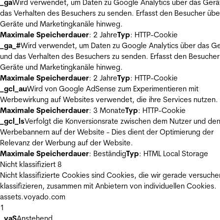
_ga
Wird verwendet, um Daten zu Google Analytics über das Gerä
das Verhalten des Besuchers zu senden. Erfasst den Besucher übe
Geräte und Marketingkanäle hinweg.
Maximale Speicherdauer
: 2 Jahre
Typ
: HTTP-Cookie
_ga_#
Wird verwendet, um Daten zu Google Analytics über das Ge
und das Verhalten des Besuchers zu senden. Erfasst den Besucher
Geräte und Marketingkanäle hinweg.
Maximale Speicherdauer
: 2 Jahre
Typ
: HTTP-Cookie
_gcl_au
Wird von Google AdSense zum Experimentieren mit
Werbewirkung auf Websites verwendet, die ihre Services nutzen.
Maximale Speicherdauer
: 3 Monate
Typ
: HTTP-Cookie
_gcl_ls
Verfolgt die Konversionsrate zwischen dem Nutzer und de
Werbebannern auf der Website - Dies dient der Optimierung der
Relevanz der Werbung auf der Website.
Maximale Speicherdauer
: Beständig
Typ
: HTML Local Storage
Nicht klassifiziert
8
Nicht klassifizierte Cookies sind Cookies, die wir gerade versuche
klassifizieren, zusammen mit Anbietern von individuellen Cookies.
assets.voyado.com
1
_vaS
Anstehend