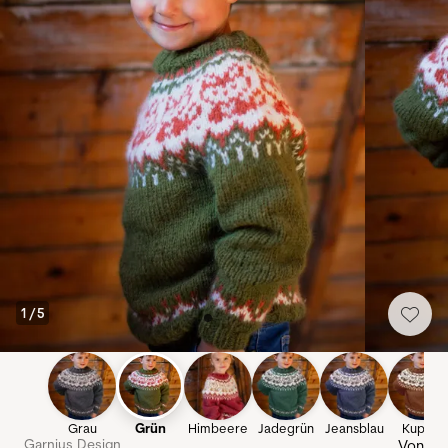
1
/
5
Grau
Grün
Himbeere
Jadegrün
Jeansblau
Kupfer
Garnius Design
Von