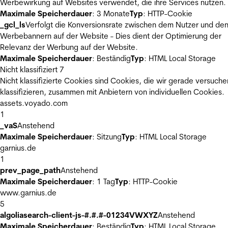
Werbewirkung auf Websites verwendet, die ihre Services nutzen.
Maximale Speicherdauer
: 3 Monate
Typ
: HTTP-Cookie
_gcl_ls
Verfolgt die Konversionsrate zwischen dem Nutzer und de
Werbebannern auf der Website - Dies dient der Optimierung der
Relevanz der Werbung auf der Website.
Maximale Speicherdauer
: Beständig
Typ
: HTML Local Storage
Nicht klassifiziert
7
Nicht klassifizierte Cookies sind Cookies, die wir gerade versuche
klassifizieren, zusammen mit Anbietern von individuellen Cookies.
assets.voyado.com
1
_vaS
Anstehend
Maximale Speicherdauer
: Sitzung
Typ
: HTML Local Storage
garnius.de
1
prev_page_path
Anstehend
Maximale Speicherdauer
: 1 Tag
Typ
: HTTP-Cookie
www.garnius.de
5
algoliasearch-client-js-#.#.#-01234VWXYZ
Anstehend
Maximale Speicherdauer
: Beständig
Typ
: HTML Local Storage