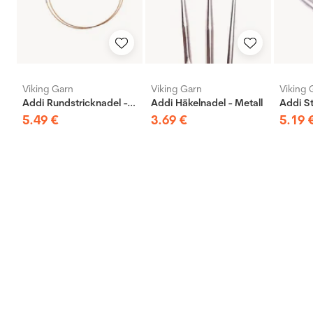
Viking Garn
Viking Garn
Viking 
Addi Rundstricknadel - Messing
Addi Häkelnadel - Metall
5
.
49
€
3
.
69
€
5
.
19