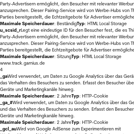
Party-Advertisern ermöglicht, den Besucher mit relevanter Werbu
anzusprechen. Dieser Pairing-Service wird von Werbe-Hubs von Th
Parties bereitgestellt, die Echtzeitgebote für Advertiser ermöglich
Maximale Speicherdauer
: Beständig
Typ
: HTML Local Storage
u_scsid_r
Legt eine eindeutige ID für den Besucher fest, die es Thi
Party-Advertisern ermöglicht, den Besucher mit relevanter Werbu
anzusprechen. Dieser Pairing-Service wird von Werbe-Hubs von Th
Parties bereitgestellt, die Echtzeitgebote für Advertiser ermöglich
Maximale Speicherdauer
: Sitzung
Typ
: HTML Local Storage
www.track.garnius.de
4
_ga
Wird verwendet, um Daten zu Google Analytics über das Gerä
das Verhalten des Besuchers zu senden. Erfasst den Besucher übe
Geräte und Marketingkanäle hinweg.
Maximale Speicherdauer
: 2 Jahre
Typ
: HTTP-Cookie
_ga_#
Wird verwendet, um Daten zu Google Analytics über das Ge
und das Verhalten des Besuchers zu senden. Erfasst den Besucher
Geräte und Marketingkanäle hinweg.
Maximale Speicherdauer
: 2 Jahre
Typ
: HTTP-Cookie
_gcl_au
Wird von Google AdSense zum Experimentieren mit