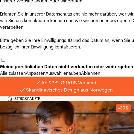
unserer Website ändern oder widerrufen.
Erfahren Sie in unserer Datenschutzrichtlinie mehr darüber, wer wir
wie Sie uns kontaktieren können und wie wir personenbezogene 
verarbeiten.
Bitte geben Sie Ihre Einwilligungs-ID und das Datum an, wenn Sie 
bezüglich Ihrer Einwilligung kontaktieren.
Meine persönlichen Daten nicht verkaufen oder weitergeben
Alle zulassen
Anpassen
Auswahl erlauben
Ablehnen
Ab 99 €: GRATIS Versand!
Skandinavisches Design aus Norwegen
Privat
STRICKPAKETE
>
-30%