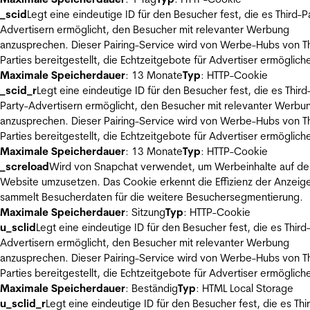
_scid
Legt eine eindeutige ID für den Besucher fest, die es Third-P
Advertisern ermöglicht, den Besucher mit relevanter Werbung
anzusprechen. Dieser Pairing-Service wird von Werbe-Hubs von Th
Parties bereitgestellt, die Echtzeitgebote für Advertiser ermöglich
Maximale Speicherdauer
: 13 Monate
Typ
: HTTP-Cookie
_scid_r
Legt eine eindeutige ID für den Besucher fest, die es Third
Party-Advertisern ermöglicht, den Besucher mit relevanter Werbu
anzusprechen. Dieser Pairing-Service wird von Werbe-Hubs von Th
Parties bereitgestellt, die Echtzeitgebote für Advertiser ermöglich
Maximale Speicherdauer
: 13 Monate
Typ
: HTTP-Cookie
_screload
Wird von Snapchat verwendet, um Werbeinhalte auf de
Website umzusetzen. Das Cookie erkennt die Effizienz der Anzeig
sammelt Besucherdaten für die weitere Besuchersegmentierung.
Maximale Speicherdauer
: Sitzung
Typ
: HTTP-Cookie
u_sclid
Legt eine eindeutige ID für den Besucher fest, die es Third
Advertisern ermöglicht, den Besucher mit relevanter Werbung
anzusprechen. Dieser Pairing-Service wird von Werbe-Hubs von Th
Parties bereitgestellt, die Echtzeitgebote für Advertiser ermöglich
Maximale Speicherdauer
: Beständig
Typ
: HTML Local Storage
u_sclid_r
Legt eine eindeutige ID für den Besucher fest, die es Thi