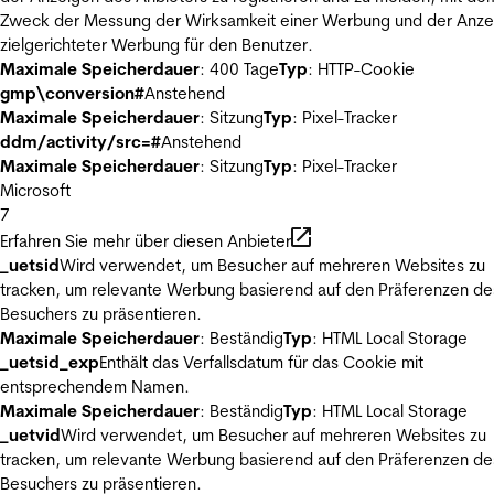
Zweck der Messung der Wirksamkeit einer Werbung und der Anze
zielgerichteter Werbung für den Benutzer.
Maximale Speicherdauer
: 400 Tage
Typ
: HTTP-Cookie
gmp\conversion#
Anstehend
Maximale Speicherdauer
: Sitzung
Typ
: Pixel-Tracker
ddm/activity/src=#
Anstehend
Maximale Speicherdauer
: Sitzung
Typ
: Pixel-Tracker
Microsoft
7
Erfahren Sie mehr über diesen Anbieter
_uetsid
Wird verwendet, um Besucher auf mehreren Websites zu
tracken, um relevante Werbung basierend auf den Präferenzen de
Besuchers zu präsentieren.
Maximale Speicherdauer
: Beständig
Typ
: HTML Local Storage
_uetsid_exp
Enthält das Verfallsdatum für das Cookie mit
entsprechendem Namen.
Maximale Speicherdauer
: Beständig
Typ
: HTML Local Storage
_uetvid
Wird verwendet, um Besucher auf mehreren Websites zu
tracken, um relevante Werbung basierend auf den Präferenzen de
Besuchers zu präsentieren.