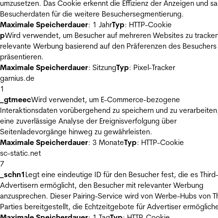
umzusetzen. Das Cookie erkennt die Effizienz der Anzeigen und s
Besucherdaten für die weitere Besuchersegmentierung.
Maximale Speicherdauer
: 1 Jahr
Typ
: HTTP-Cookie
p
Wird verwendet, um Besucher auf mehreren Websites zu tracke
relevante Werbung basierend auf den Präferenzen des Besuchers
präsentieren.
Maximale Speicherdauer
: Sitzung
Typ
: Pixel-Tracker
garnius.de
1
_gtmeec
Wird verwendet, um E-Commerce-bezogene
Interaktionsdaten vorübergehend zu speichern und zu verarbeiten
eine zuverlässige Analyse der Ereignisverfolgung über
Seitenladevorgänge hinweg zu gewährleisten.
Maximale Speicherdauer
: 3 Monate
Typ
: HTTP-Cookie
sc-static.net
7
_schn1
Legt eine eindeutige ID für den Besucher fest, die es Third
Advertisern ermöglicht, den Besucher mit relevanter Werbung
anzusprechen. Dieser Pairing-Service wird von Werbe-Hubs von Th
Parties bereitgestellt, die Echtzeitgebote für Advertiser ermöglich
Maximale Speicherdauer
: 1 Tag
Typ
: HTTP-Cookie