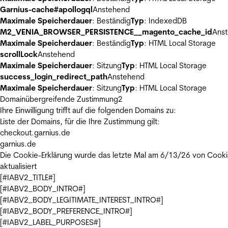
Garnius-cache#apollogql
Anstehend
Maximale Speicherdauer
: Beständig
Typ
: IndexedDB
M2_VENIA_BROWSER_PERSISTENCE__magento_cache_id
Ans
Maximale Speicherdauer
: Beständig
Typ
: HTML Local Storage
scrollLock
Anstehend
Maximale Speicherdauer
: Sitzung
Typ
: HTML Local Storage
success_login_redirect_path
Anstehend
Maximale Speicherdauer
: Sitzung
Typ
: HTML Local Storage
Domainübergreifende Zustimmung
2
Ihre Einwilligung trifft auf die folgenden Domains zu:
Liste der Domains, für die Ihre Zustimmung gilt:
checkout.garnius.de
garnius.de
Die Cookie-Erklärung wurde das letzte Mal am 6/13/26 von
Cooki
aktualisiert
[#IABV2_TITLE#]
[#IABV2_BODY_INTRO#]
[#IABV2_BODY_LEGITIMATE_INTEREST_INTRO#]
[#IABV2_BODY_PREFERENCE_INTRO#]
[#IABV2_LABEL_PURPOSES#]