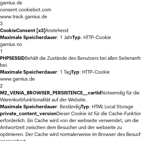
garnius.de
consent.cookiebot.com
www.track.garnius.de
3
CookieConsent [x3]
Anstehend
Maximale Speicherdauer
: 1 Jahr
Typ
: HTTP-Cookie
garnius.no
1
PHPSESSID
Behält die Zustände des Benutzers bei allen Seitenanf
bei.
Maximale Speicherdauer
: 1 Tag
Typ
: HTTP-Cookie
www.garnius.de
2
M2_VENIA_BROWSER_PERSISTENCE__cartId
Notwendig für die
Warenkorbfunktionalität auf der Website.
Maximale Speicherdauer
: Beständig
Typ
: HTML Local Storage
private_content_version
Dieser Cookie ist für die Cache-Funktio
erforderlich. Ein Cache wird von der webseite verwendet, um die
Antwortzeit zwischen dem Besucher und der webseite zu
optimieren. Der Cache wird normalerweise im Browser des Besuc