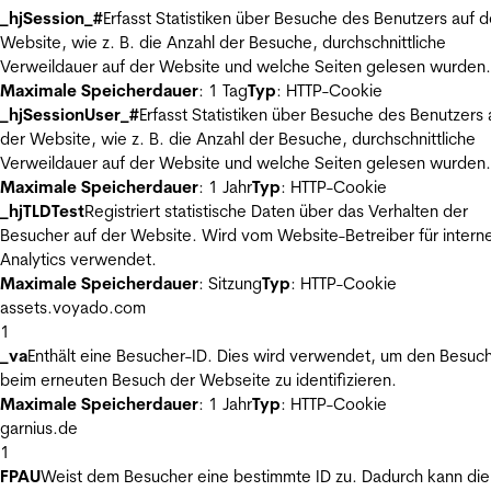
_hjSession_#
Erfasst Statistiken über Besuche des Benutzers auf d
Website, wie z. B. die Anzahl der Besuche, durchschnittliche
Verweildauer auf der Website und welche Seiten gelesen wurden.
Maximale Speicherdauer
: 1 Tag
Typ
: HTTP-Cookie
_hjSessionUser_#
Erfasst Statistiken über Besuche des Benutzers 
der Website, wie z. B. die Anzahl der Besuche, durchschnittliche
Verweildauer auf der Website und welche Seiten gelesen wurden.
Maximale Speicherdauer
: 1 Jahr
Typ
: HTTP-Cookie
_hjTLDTest
Registriert statistische Daten über das Verhalten der
Besucher auf der Website. Wird vom Website-Betreiber für intern
Analytics verwendet.
Maximale Speicherdauer
: Sitzung
Typ
: HTTP-Cookie
assets.voyado.com
1
_va
Enthält eine Besucher-ID. Dies wird verwendet, um den Besuc
beim erneuten Besuch der Webseite zu identifizieren.
Maximale Speicherdauer
: 1 Jahr
Typ
: HTTP-Cookie
garnius.de
1
FPAU
Weist dem Besucher eine bestimmte ID zu. Dadurch kann die