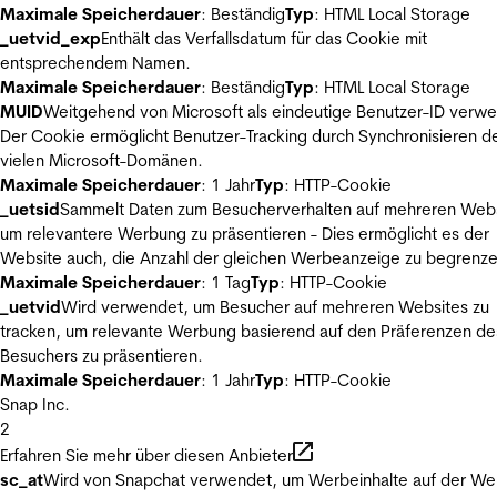
Maximale Speicherdauer
: Beständig
Typ
: HTML Local Storage
_uetvid_exp
Enthält das Verfallsdatum für das Cookie mit
entsprechendem Namen.
Maximale Speicherdauer
: Beständig
Typ
: HTML Local Storage
MUID
Weitgehend von Microsoft als eindeutige Benutzer-ID verw
Der Cookie ermöglicht Benutzer-Tracking durch Synchronisieren de
vielen Microsoft-Domänen.
Maximale Speicherdauer
: 1 Jahr
Typ
: HTTP-Cookie
_uetsid
Sammelt Daten zum Besucherverhalten auf mehreren Webs
um relevantere Werbung zu präsentieren - Dies ermöglicht es der
Website auch, die Anzahl der gleichen Werbeanzeige zu begrenze
Maximale Speicherdauer
: 1 Tag
Typ
: HTTP-Cookie
_uetvid
Wird verwendet, um Besucher auf mehreren Websites zu
tracken, um relevante Werbung basierend auf den Präferenzen de
Besuchers zu präsentieren.
Maximale Speicherdauer
: 1 Jahr
Typ
: HTTP-Cookie
Snap Inc.
2
Erfahren Sie mehr über diesen Anbieter
sc_at
Wird von Snapchat verwendet, um Werbeinhalte auf der We