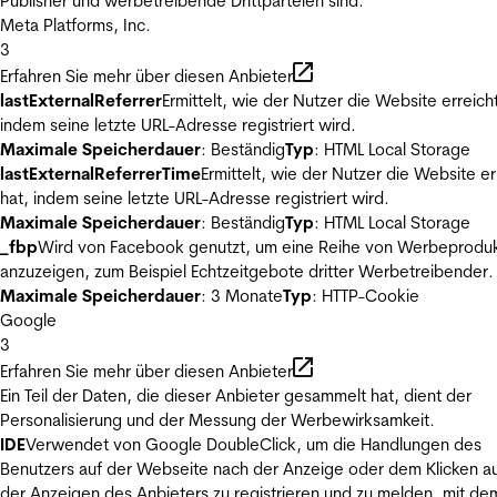
Publisher und werbetreibende Drittparteien sind.
Meta Platforms, Inc.
3
Erfahren Sie mehr über diesen Anbieter
lastExternalReferrer
Ermittelt, wie der Nutzer die Website erreicht
indem seine letzte URL-Adresse registriert wird.
Maximale Speicherdauer
: Beständig
Typ
: HTML Local Storage
lastExternalReferrerTime
Ermittelt, wie der Nutzer die Website er
hat, indem seine letzte URL-Adresse registriert wird.
Maximale Speicherdauer
: Beständig
Typ
: HTML Local Storage
_fbp
Wird von Facebook genutzt, um eine Reihe von Werbeprodu
anzuzeigen, zum Beispiel Echtzeitgebote dritter Werbetreibender.
Maximale Speicherdauer
: 3 Monate
Typ
: HTTP-Cookie
Google
3
Erfahren Sie mehr über diesen Anbieter
Ein Teil der Daten, die dieser Anbieter gesammelt hat, dient der
Personalisierung und der Messung der Werbewirksamkeit.
IDE
Verwendet von Google DoubleClick, um die Handlungen des
Benutzers auf der Webseite nach der Anzeige oder dem Klicken au
der Anzeigen des Anbieters zu registrieren und zu melden, mit de