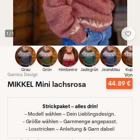
1
/
1
Grau
Grün
Himbeere
Jadegrün
Jeansblau
Kupfer
Garnius Design
Von
MIKKEL Mini lachsrosa
44
.
89
€
Strickpaket – alles drin!
- Modell wählen – Dein Lieblingsdesign.
- Größe wählen – Garnmenge angepasst.
- Losstricken – Anleitung & Garn dabei!