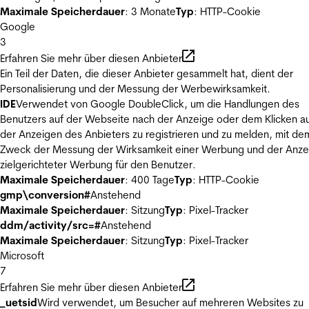
Maximale Speicherdauer
: 3 Monate
Typ
: HTTP-Cookie
Google
3
Erfahren Sie mehr über diesen Anbieter
Ein Teil der Daten, die dieser Anbieter gesammelt hat, dient der
Personalisierung und der Messung der Werbewirksamkeit.
IDE
Verwendet von Google DoubleClick, um die Handlungen des
Benutzers auf der Webseite nach der Anzeige oder dem Klicken au
der Anzeigen des Anbieters zu registrieren und zu melden, mit de
Zweck der Messung der Wirksamkeit einer Werbung und der Anze
zielgerichteter Werbung für den Benutzer.
Maximale Speicherdauer
: 400 Tage
Typ
: HTTP-Cookie
gmp\conversion#
Anstehend
Maximale Speicherdauer
: Sitzung
Typ
: Pixel-Tracker
ddm/activity/src=#
Anstehend
Maximale Speicherdauer
: Sitzung
Typ
: Pixel-Tracker
Microsoft
7
Erfahren Sie mehr über diesen Anbieter
_uetsid
Wird verwendet, um Besucher auf mehreren Websites zu