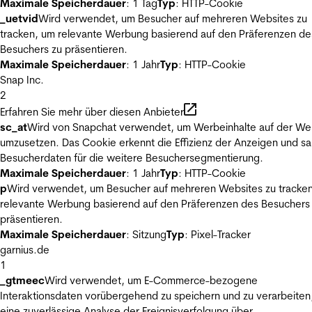
Maximale Speicherdauer
: 1 Tag
Typ
: HTTP-Cookie
_uetvid
Wird verwendet, um Besucher auf mehreren Websites zu
tracken, um relevante Werbung basierend auf den Präferenzen de
Besuchers zu präsentieren.
Maximale Speicherdauer
: 1 Jahr
Typ
: HTTP-Cookie
Snap Inc.
2
Erfahren Sie mehr über diesen Anbieter
sc_at
Wird von Snapchat verwendet, um Werbeinhalte auf der We
umzusetzen. Das Cookie erkennt die Effizienz der Anzeigen und s
Besucherdaten für die weitere Besuchersegmentierung.
Maximale Speicherdauer
: 1 Jahr
Typ
: HTTP-Cookie
p
Wird verwendet, um Besucher auf mehreren Websites zu tracke
relevante Werbung basierend auf den Präferenzen des Besuchers
präsentieren.
Maximale Speicherdauer
: Sitzung
Typ
: Pixel-Tracker
garnius.de
1
_gtmeec
Wird verwendet, um E-Commerce-bezogene
Interaktionsdaten vorübergehend zu speichern und zu verarbeiten
eine zuverlässige Analyse der Ereignisverfolgung über