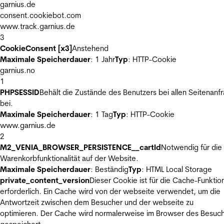
garnius.de
consent.cookiebot.com
www.track.garnius.de
3
CookieConsent [x3]
Anstehend
Maximale Speicherdauer
: 1 Jahr
Typ
: HTTP-Cookie
garnius.no
1
PHPSESSID
Behält die Zustände des Benutzers bei allen Seitenanf
bei.
Maximale Speicherdauer
: 1 Tag
Typ
: HTTP-Cookie
www.garnius.de
2
M2_VENIA_BROWSER_PERSISTENCE__cartId
Notwendig für die
Warenkorbfunktionalität auf der Website.
Maximale Speicherdauer
: Beständig
Typ
: HTML Local Storage
private_content_version
Dieser Cookie ist für die Cache-Funktio
erforderlich. Ein Cache wird von der webseite verwendet, um die
Antwortzeit zwischen dem Besucher und der webseite zu
optimieren. Der Cache wird normalerweise im Browser des Besuc