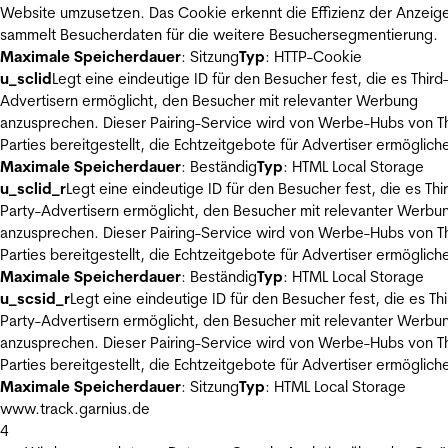
Website umzusetzen. Das Cookie erkennt die Effizienz der Anzeig
sammelt Besucherdaten für die weitere Besuchersegmentierung.
Maximale Speicherdauer
: Sitzung
Typ
: HTTP-Cookie
u_sclid
Legt eine eindeutige ID für den Besucher fest, die es Third
Advertisern ermöglicht, den Besucher mit relevanter Werbung
anzusprechen. Dieser Pairing-Service wird von Werbe-Hubs von Th
Parties bereitgestellt, die Echtzeitgebote für Advertiser ermöglich
Maximale Speicherdauer
: Beständig
Typ
: HTML Local Storage
u_sclid_r
Legt eine eindeutige ID für den Besucher fest, die es Thi
Party-Advertisern ermöglicht, den Besucher mit relevanter Werbu
anzusprechen. Dieser Pairing-Service wird von Werbe-Hubs von Th
Parties bereitgestellt, die Echtzeitgebote für Advertiser ermöglich
Maximale Speicherdauer
: Beständig
Typ
: HTML Local Storage
u_scsid_r
Legt eine eindeutige ID für den Besucher fest, die es Thi
Party-Advertisern ermöglicht, den Besucher mit relevanter Werbu
anzusprechen. Dieser Pairing-Service wird von Werbe-Hubs von Th
Parties bereitgestellt, die Echtzeitgebote für Advertiser ermöglich
Maximale Speicherdauer
: Sitzung
Typ
: HTML Local Storage
www.track.garnius.de
4