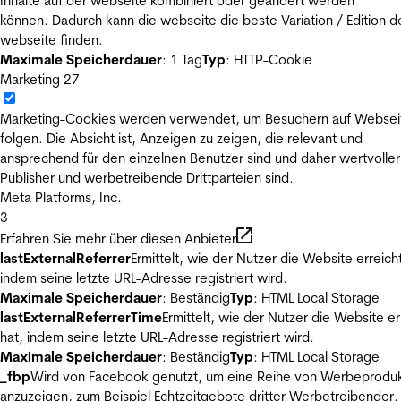
Inhalte auf der webseite kombiniert oder geändert werden
können. Dadurch kann die webseite die beste Variation / Edition d
webseite finden.
Maximale Speicherdauer
: 1 Tag
Typ
: HTTP-Cookie
Marketing
27
Marketing-Cookies werden verwendet, um Besuchern auf Websei
folgen. Die Absicht ist, Anzeigen zu zeigen, die relevant und
ansprechend für den einzelnen Benutzer sind und daher wertvoller
Publisher und werbetreibende Drittparteien sind.
Meta Platforms, Inc.
3
Erfahren Sie mehr über diesen Anbieter
lastExternalReferrer
Ermittelt, wie der Nutzer die Website erreicht
indem seine letzte URL-Adresse registriert wird.
Maximale Speicherdauer
: Beständig
Typ
: HTML Local Storage
lastExternalReferrerTime
Ermittelt, wie der Nutzer die Website er
hat, indem seine letzte URL-Adresse registriert wird.
Maximale Speicherdauer
: Beständig
Typ
: HTML Local Storage
_fbp
Wird von Facebook genutzt, um eine Reihe von Werbeprodu
anzuzeigen, zum Beispiel Echtzeitgebote dritter Werbetreibender.