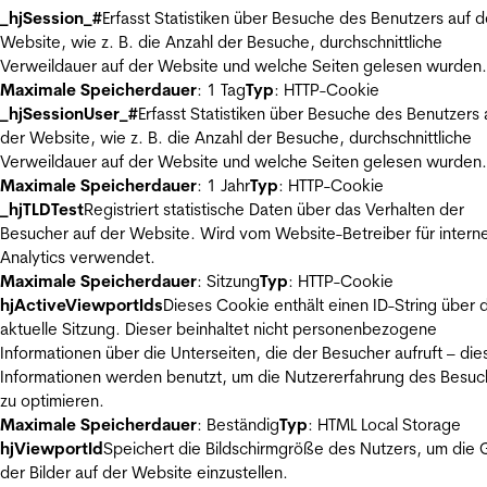
_hjSession_#
Erfasst Statistiken über Besuche des Benutzers auf d
Website, wie z. B. die Anzahl der Besuche, durchschnittliche
Verweildauer auf der Website und welche Seiten gelesen wurden.
Maximale Speicherdauer
: 1 Tag
Typ
: HTTP-Cookie
_hjSessionUser_#
Erfasst Statistiken über Besuche des Benutzers 
der Website, wie z. B. die Anzahl der Besuche, durchschnittliche
Verweildauer auf der Website und welche Seiten gelesen wurden.
Maximale Speicherdauer
: 1 Jahr
Typ
: HTTP-Cookie
_hjTLDTest
Registriert statistische Daten über das Verhalten der
Besucher auf der Website. Wird vom Website-Betreiber für intern
Analytics verwendet.
Maximale Speicherdauer
: Sitzung
Typ
: HTTP-Cookie
hjActiveViewportIds
Dieses Cookie enthält einen ID-String über 
aktuelle Sitzung. Dieser beinhaltet nicht personenbezogene
Informationen über die Unterseiten, die der Besucher aufruft – die
Informationen werden benutzt, um die Nutzererfahrung des Besuc
zu optimieren.
Maximale Speicherdauer
: Beständig
Typ
: HTML Local Storage
hjViewportId
Speichert die Bildschirmgröße des Nutzers, um die
der Bilder auf der Website einzustellen.