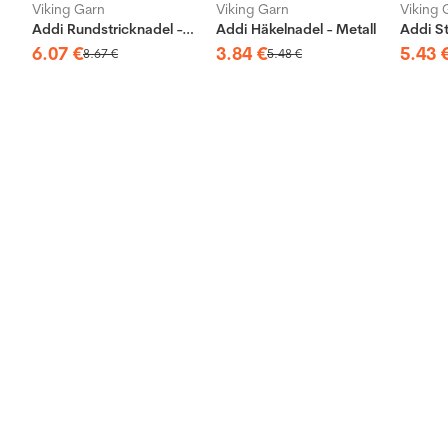
Viking Garn
Viking Garn
Viking 
Addi Rundstricknadel - Messing
Addi Häkelnadel - Metall
6
.
07
€
3
.
84
€
5
.
43
8
.
67
€
5
.
48
€