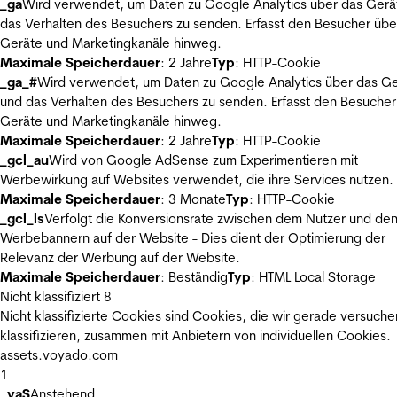
_ga
Wird verwendet, um Daten zu Google Analytics über das Gerä
das Verhalten des Besuchers zu senden. Erfasst den Besucher übe
Geräte und Marketingkanäle hinweg.
Maximale Speicherdauer
: 2 Jahre
Typ
: HTTP-Cookie
_ga_#
Wird verwendet, um Daten zu Google Analytics über das Ge
und das Verhalten des Besuchers zu senden. Erfasst den Besucher
Geräte und Marketingkanäle hinweg.
Maximale Speicherdauer
: 2 Jahre
Typ
: HTTP-Cookie
_gcl_au
Wird von Google AdSense zum Experimentieren mit
Werbewirkung auf Websites verwendet, die ihre Services nutzen.
Maximale Speicherdauer
: 3 Monate
Typ
: HTTP-Cookie
_gcl_ls
Verfolgt die Konversionsrate zwischen dem Nutzer und de
Werbebannern auf der Website - Dies dient der Optimierung der
Relevanz der Werbung auf der Website.
Maximale Speicherdauer
: Beständig
Typ
: HTML Local Storage
Nicht klassifiziert
8
Nicht klassifizierte Cookies sind Cookies, die wir gerade versuche
klassifizieren, zusammen mit Anbietern von individuellen Cookies.
assets.voyado.com
1
_vaS
Anstehend