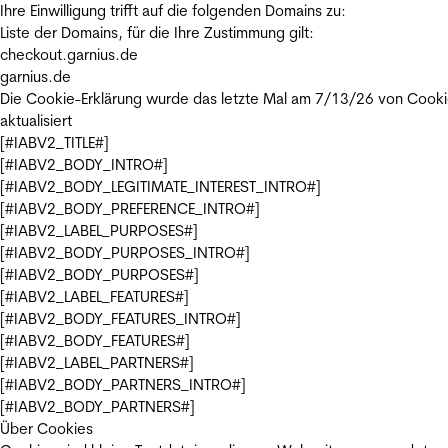
Ihre Einwilligung trifft auf die folgenden Domains zu:
Liste der Domains, für die Ihre Zustimmung gilt:
checkout.garnius.de
garnius.de
Die Cookie-Erklärung wurde das letzte Mal am 7/13/26 von
Cooki
aktualisiert
[#IABV2_TITLE#]
[#IABV2_BODY_INTRO#]
[#IABV2_BODY_LEGITIMATE_INTEREST_INTRO#]
[#IABV2_BODY_PREFERENCE_INTRO#]
[#IABV2_LABEL_PURPOSES#]
[#IABV2_BODY_PURPOSES_INTRO#]
[#IABV2_BODY_PURPOSES#]
[#IABV2_LABEL_FEATURES#]
[#IABV2_BODY_FEATURES_INTRO#]
[#IABV2_BODY_FEATURES#]
[#IABV2_LABEL_PARTNERS#]
[#IABV2_BODY_PARTNERS_INTRO#]
[#IABV2_BODY_PARTNERS#]
Über Cookies