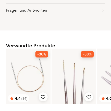
Fragen und Antworten
Verwandte Produkte
-30%
-30%
4.4
4.
(34)
Bewertung:
von 5 Sternen
Bewe
von 5