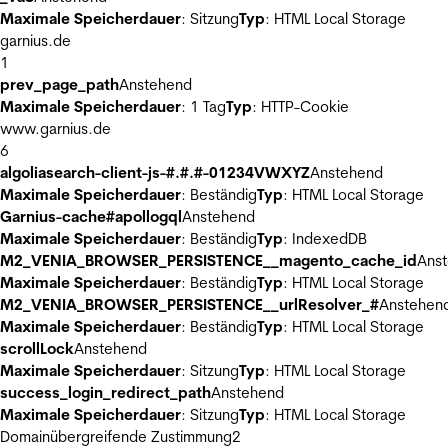
Maximale Speicherdauer
: Sitzung
Typ
: HTML Local Storage
garnius.de
1
prev_page_path
Anstehend
Maximale Speicherdauer
: 1 Tag
Typ
: HTTP-Cookie
www.garnius.de
6
algoliasearch-client-js-#.#.#-01234VWXYZ
Anstehend
Maximale Speicherdauer
: Beständig
Typ
: HTML Local Storage
Garnius-cache#apollogql
Anstehend
Maximale Speicherdauer
: Beständig
Typ
: IndexedDB
M2_VENIA_BROWSER_PERSISTENCE__magento_cache_id
Ans
Maximale Speicherdauer
: Beständig
Typ
: HTML Local Storage
M2_VENIA_BROWSER_PERSISTENCE__urlResolver_#
Anstehen
Maximale Speicherdauer
: Beständig
Typ
: HTML Local Storage
scrollLock
Anstehend
Maximale Speicherdauer
: Sitzung
Typ
: HTML Local Storage
success_login_redirect_path
Anstehend
Maximale Speicherdauer
: Sitzung
Typ
: HTML Local Storage
Domainübergreifende Zustimmung
2