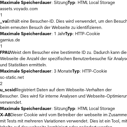
Maximale Speicherdauer
: Sitzung
Typ
: HTML Local Storage
assets.voyado.com
1
_va
Enthält eine Besucher-ID. Dies wird verwendet, um den Besuc
beim erneuten Besuch der Webseite zu identifizieren.
Maximale Speicherdauer
: 1 Jahr
Typ
: HTTP-Cookie
garnius.de
1
FPAU
Weist dem Besucher eine bestimmte ID zu. Dadurch kann die
Webseite die Anzahl der spezifischen Benutzerbesuche für Analys
und Statistiken ermitteln.
Maximale Speicherdauer
: 3 Monate
Typ
: HTTP-Cookie
sc-static.net
2
u_scsid
Registriert Daten auf dem Webseite-Verhalten der
Besucher. Dies wird für interne Analysen und Webseite-Optimieru
verwendet.
Maximale Speicherdauer
: Sitzung
Typ
: HTML Local Storage
X-AB
Dieser Cookie wird vom Betreiber der webseite im Zusamm
mit Tests mit mehreren Variationen verwendet. Dies ist ein Tool, m