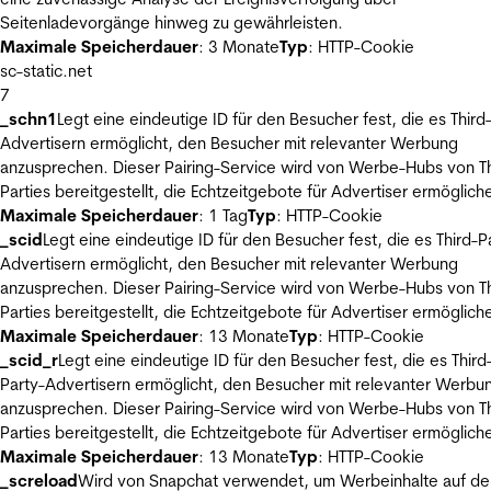
Seitenladevorgänge hinweg zu gewährleisten.
Maximale Speicherdauer
: 3 Monate
Typ
: HTTP-Cookie
sc-static.net
7
_schn1
Legt eine eindeutige ID für den Besucher fest, die es Third
Advertisern ermöglicht, den Besucher mit relevanter Werbung
anzusprechen. Dieser Pairing-Service wird von Werbe-Hubs von Th
Parties bereitgestellt, die Echtzeitgebote für Advertiser ermöglich
Maximale Speicherdauer
: 1 Tag
Typ
: HTTP-Cookie
_scid
Legt eine eindeutige ID für den Besucher fest, die es Third-P
Advertisern ermöglicht, den Besucher mit relevanter Werbung
anzusprechen. Dieser Pairing-Service wird von Werbe-Hubs von Th
Parties bereitgestellt, die Echtzeitgebote für Advertiser ermöglich
Maximale Speicherdauer
: 13 Monate
Typ
: HTTP-Cookie
_scid_r
Legt eine eindeutige ID für den Besucher fest, die es Third
Party-Advertisern ermöglicht, den Besucher mit relevanter Werbu
anzusprechen. Dieser Pairing-Service wird von Werbe-Hubs von Th
Parties bereitgestellt, die Echtzeitgebote für Advertiser ermöglich
Maximale Speicherdauer
: 13 Monate
Typ
: HTTP-Cookie
_screload
Wird von Snapchat verwendet, um Werbeinhalte auf de