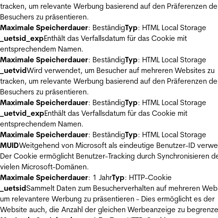
tracken, um relevante Werbung basierend auf den Präferenzen de
Besuchers zu präsentieren.
Maximale Speicherdauer
: Beständig
Typ
: HTML Local Storage
_uetsid_exp
Enthält das Verfallsdatum für das Cookie mit
entsprechendem Namen.
Maximale Speicherdauer
: Beständig
Typ
: HTML Local Storage
_uetvid
Wird verwendet, um Besucher auf mehreren Websites zu
tracken, um relevante Werbung basierend auf den Präferenzen de
Besuchers zu präsentieren.
Maximale Speicherdauer
: Beständig
Typ
: HTML Local Storage
_uetvid_exp
Enthält das Verfallsdatum für das Cookie mit
entsprechendem Namen.
Maximale Speicherdauer
: Beständig
Typ
: HTML Local Storage
MUID
Weitgehend von Microsoft als eindeutige Benutzer-ID verw
Der Cookie ermöglicht Benutzer-Tracking durch Synchronisieren de
vielen Microsoft-Domänen.
Maximale Speicherdauer
: 1 Jahr
Typ
: HTTP-Cookie
_uetsid
Sammelt Daten zum Besucherverhalten auf mehreren Webs
um relevantere Werbung zu präsentieren - Dies ermöglicht es der
Website auch, die Anzahl der gleichen Werbeanzeige zu begrenze