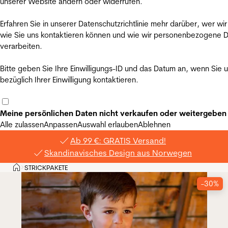
unserer Website ändern oder widerrufen.
Erfahren Sie in unserer Datenschutzrichtlinie mehr darüber, wer wir
wie Sie uns kontaktieren können und wie wir personenbezogene 
verarbeiten.
Bitte geben Sie Ihre Einwilligungs-ID und das Datum an, wenn Sie 
bezüglich Ihrer Einwilligung kontaktieren.
Meine persönlichen Daten nicht verkaufen oder weitergeben
Alle zulassen
Anpassen
Auswahl erlauben
Ablehnen
Ab 99 €: GRATIS Versand!
Skandinavisches Design aus Norwegen
Privat
STRICKPAKETE
>
-30%