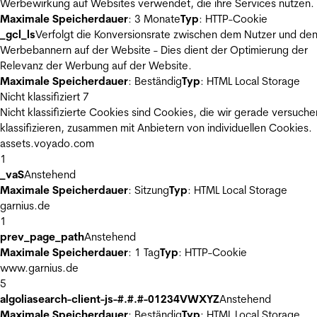
Werbewirkung auf Websites verwendet, die ihre Services nutzen.
Maximale Speicherdauer
: 3 Monate
Typ
: HTTP-Cookie
_gcl_ls
Verfolgt die Konversionsrate zwischen dem Nutzer und de
Werbebannern auf der Website - Dies dient der Optimierung der
Relevanz der Werbung auf der Website.
Maximale Speicherdauer
: Beständig
Typ
: HTML Local Storage
Nicht klassifiziert
7
Nicht klassifizierte Cookies sind Cookies, die wir gerade versuche
klassifizieren, zusammen mit Anbietern von individuellen Cookies.
assets.voyado.com
1
_vaS
Anstehend
Maximale Speicherdauer
: Sitzung
Typ
: HTML Local Storage
garnius.de
1
prev_page_path
Anstehend
Maximale Speicherdauer
: 1 Tag
Typ
: HTTP-Cookie
www.garnius.de
5
algoliasearch-client-js-#.#.#-01234VWXYZ
Anstehend
Maximale Speicherdauer
: Beständig
Typ
: HTML Local Storage