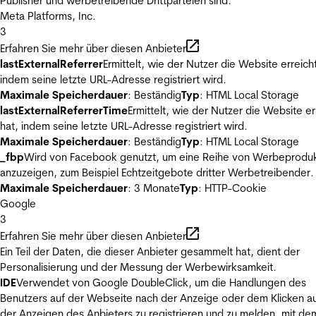
Publisher und werbetreibende Drittparteien sind.
Meta Platforms, Inc.
3
Erfahren Sie mehr über diesen Anbieter
lastExternalReferrer
Ermittelt, wie der Nutzer die Website erreicht
indem seine letzte URL-Adresse registriert wird.
Maximale Speicherdauer
: Beständig
Typ
: HTML Local Storage
lastExternalReferrerTime
Ermittelt, wie der Nutzer die Website er
hat, indem seine letzte URL-Adresse registriert wird.
Maximale Speicherdauer
: Beständig
Typ
: HTML Local Storage
_fbp
Wird von Facebook genutzt, um eine Reihe von Werbeprodu
anzuzeigen, zum Beispiel Echtzeitgebote dritter Werbetreibender.
Maximale Speicherdauer
: 3 Monate
Typ
: HTTP-Cookie
Google
3
Erfahren Sie mehr über diesen Anbieter
Ein Teil der Daten, die dieser Anbieter gesammelt hat, dient der
Personalisierung und der Messung der Werbewirksamkeit.
IDE
Verwendet von Google DoubleClick, um die Handlungen des
Benutzers auf der Webseite nach der Anzeige oder dem Klicken au
der Anzeigen des Anbieters zu registrieren und zu melden, mit de