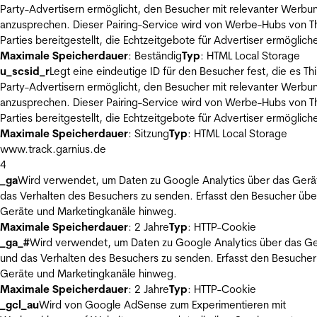
Party-Advertisern ermöglicht, den Besucher mit relevanter Werbu
anzusprechen. Dieser Pairing-Service wird von Werbe-Hubs von Th
Parties bereitgestellt, die Echtzeitgebote für Advertiser ermöglich
Maximale Speicherdauer
: Beständig
Typ
: HTML Local Storage
u_scsid_r
Legt eine eindeutige ID für den Besucher fest, die es Thi
Party-Advertisern ermöglicht, den Besucher mit relevanter Werbu
anzusprechen. Dieser Pairing-Service wird von Werbe-Hubs von Th
Parties bereitgestellt, die Echtzeitgebote für Advertiser ermöglich
Maximale Speicherdauer
: Sitzung
Typ
: HTML Local Storage
www.track.garnius.de
4
_ga
Wird verwendet, um Daten zu Google Analytics über das Gerä
das Verhalten des Besuchers zu senden. Erfasst den Besucher übe
Geräte und Marketingkanäle hinweg.
Maximale Speicherdauer
: 2 Jahre
Typ
: HTTP-Cookie
_ga_#
Wird verwendet, um Daten zu Google Analytics über das Ge
und das Verhalten des Besuchers zu senden. Erfasst den Besucher
Geräte und Marketingkanäle hinweg.
Maximale Speicherdauer
: 2 Jahre
Typ
: HTTP-Cookie
_gcl_au
Wird von Google AdSense zum Experimentieren mit