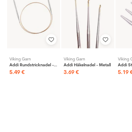
Viking Garn
Viking Garn
Viking 
Addi Rundstricknadel - Messing
Addi Häkelnadel - Metall
5
.
49
€
3
.
69
€
5
.
19