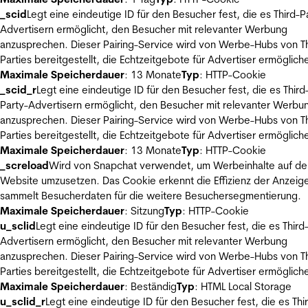
_scid
Legt eine eindeutige ID für den Besucher fest, die es Third-P
Advertisern ermöglicht, den Besucher mit relevanter Werbung
anzusprechen. Dieser Pairing-Service wird von Werbe-Hubs von Th
Parties bereitgestellt, die Echtzeitgebote für Advertiser ermöglich
Maximale Speicherdauer
: 13 Monate
Typ
: HTTP-Cookie
_scid_r
Legt eine eindeutige ID für den Besucher fest, die es Third
Party-Advertisern ermöglicht, den Besucher mit relevanter Werbu
anzusprechen. Dieser Pairing-Service wird von Werbe-Hubs von Th
Parties bereitgestellt, die Echtzeitgebote für Advertiser ermöglich
Maximale Speicherdauer
: 13 Monate
Typ
: HTTP-Cookie
_screload
Wird von Snapchat verwendet, um Werbeinhalte auf de
Website umzusetzen. Das Cookie erkennt die Effizienz der Anzeig
sammelt Besucherdaten für die weitere Besuchersegmentierung.
Maximale Speicherdauer
: Sitzung
Typ
: HTTP-Cookie
u_sclid
Legt eine eindeutige ID für den Besucher fest, die es Third
Advertisern ermöglicht, den Besucher mit relevanter Werbung
anzusprechen. Dieser Pairing-Service wird von Werbe-Hubs von Th
Parties bereitgestellt, die Echtzeitgebote für Advertiser ermöglich
Maximale Speicherdauer
: Beständig
Typ
: HTML Local Storage
u_sclid_r
Legt eine eindeutige ID für den Besucher fest, die es Thi