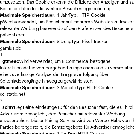
umzusetzen. Das Cookie erkennt die Effizienz der Anzeigen und s
Besucherdaten für die weitere Besuchersegmentierung.
Maximale Speicherdauer
: 1 Jahr
Typ
: HTTP-Cookie
p
Wird verwendet, um Besucher auf mehreren Websites zu tracke
relevante Werbung basierend auf den Präferenzen des Besuchers
präsentieren.
Maximale Speicherdauer
: Sitzung
Typ
: Pixel-Tracker
garnius.de
1
_gtmeec
Wird verwendet, um E-Commerce-bezogene
Interaktionsdaten vorübergehend zu speichern und zu verarbeiten
eine zuverlässige Analyse der Ereignisverfolgung über
Seitenladevorgänge hinweg zu gewährleisten.
Maximale Speicherdauer
: 3 Monate
Typ
: HTTP-Cookie
sc-static.net
7
_schn1
Legt eine eindeutige ID für den Besucher fest, die es Third
Advertisern ermöglicht, den Besucher mit relevanter Werbung
anzusprechen. Dieser Pairing-Service wird von Werbe-Hubs von Th
Parties bereitgestellt, die Echtzeitgebote für Advertiser ermöglich
Maximale Speicherdauer
: 1 Tag
Typ
: HTTP-Cookie