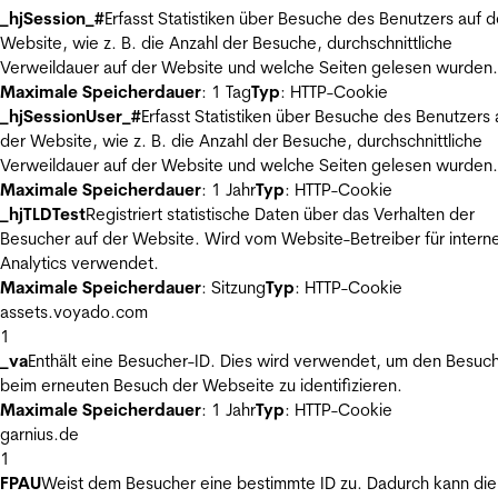
_hjSession_#
Erfasst Statistiken über Besuche des Benutzers auf d
Website, wie z. B. die Anzahl der Besuche, durchschnittliche
Verweildauer auf der Website und welche Seiten gelesen wurden.
Maximale Speicherdauer
: 1 Tag
Typ
: HTTP-Cookie
_hjSessionUser_#
Erfasst Statistiken über Besuche des Benutzers 
der Website, wie z. B. die Anzahl der Besuche, durchschnittliche
Verweildauer auf der Website und welche Seiten gelesen wurden.
Maximale Speicherdauer
: 1 Jahr
Typ
: HTTP-Cookie
_hjTLDTest
Registriert statistische Daten über das Verhalten der
Besucher auf der Website. Wird vom Website-Betreiber für intern
Analytics verwendet.
Maximale Speicherdauer
: Sitzung
Typ
: HTTP-Cookie
assets.voyado.com
1
_va
Enthält eine Besucher-ID. Dies wird verwendet, um den Besuc
beim erneuten Besuch der Webseite zu identifizieren.
Maximale Speicherdauer
: 1 Jahr
Typ
: HTTP-Cookie
garnius.de
1
FPAU
Weist dem Besucher eine bestimmte ID zu. Dadurch kann die