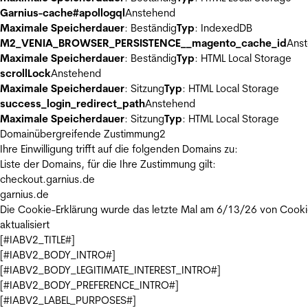
Garnius-cache#apollogql
Anstehend
Maximale Speicherdauer
: Beständig
Typ
: IndexedDB
M2_VENIA_BROWSER_PERSISTENCE__magento_cache_id
Ans
Maximale Speicherdauer
: Beständig
Typ
: HTML Local Storage
scrollLock
Anstehend
Maximale Speicherdauer
: Sitzung
Typ
: HTML Local Storage
success_login_redirect_path
Anstehend
Maximale Speicherdauer
: Sitzung
Typ
: HTML Local Storage
Domainübergreifende Zustimmung
2
Ihre Einwilligung trifft auf die folgenden Domains zu:
Liste der Domains, für die Ihre Zustimmung gilt:
checkout.garnius.de
garnius.de
Die Cookie-Erklärung wurde das letzte Mal am 6/13/26 von
Cooki
aktualisiert
[#IABV2_TITLE#]
[#IABV2_BODY_INTRO#]
[#IABV2_BODY_LEGITIMATE_INTEREST_INTRO#]
[#IABV2_BODY_PREFERENCE_INTRO#]
[#IABV2_LABEL_PURPOSES#]