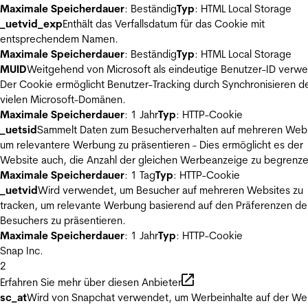
Maximale Speicherdauer
: Beständig
Typ
: HTML Local Storage
_uetvid_exp
Enthält das Verfallsdatum für das Cookie mit
entsprechendem Namen.
Maximale Speicherdauer
: Beständig
Typ
: HTML Local Storage
MUID
Weitgehend von Microsoft als eindeutige Benutzer-ID verw
Der Cookie ermöglicht Benutzer-Tracking durch Synchronisieren de
vielen Microsoft-Domänen.
Maximale Speicherdauer
: 1 Jahr
Typ
: HTTP-Cookie
_uetsid
Sammelt Daten zum Besucherverhalten auf mehreren Webs
um relevantere Werbung zu präsentieren - Dies ermöglicht es der
Website auch, die Anzahl der gleichen Werbeanzeige zu begrenze
Maximale Speicherdauer
: 1 Tag
Typ
: HTTP-Cookie
_uetvid
Wird verwendet, um Besucher auf mehreren Websites zu
tracken, um relevante Werbung basierend auf den Präferenzen de
Besuchers zu präsentieren.
Maximale Speicherdauer
: 1 Jahr
Typ
: HTTP-Cookie
Snap Inc.
2
Erfahren Sie mehr über diesen Anbieter
sc_at
Wird von Snapchat verwendet, um Werbeinhalte auf der We