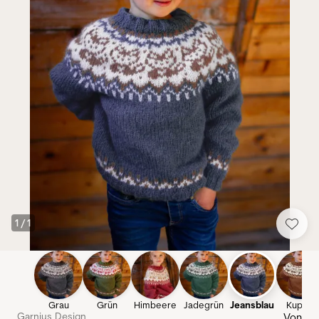
1
/
1
Grau
Grün
Himbeere
Jadegrün
Jeansblau
Kupfer
Garnius Design
Von