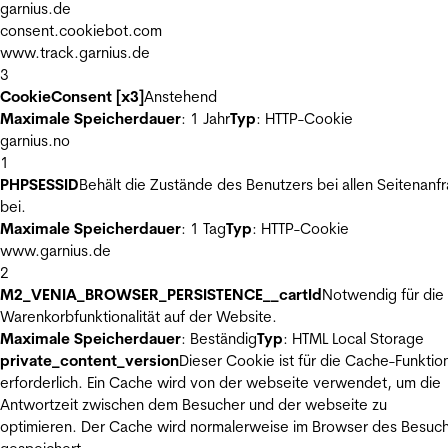
garnius.de
consent.cookiebot.com
www.track.garnius.de
3
CookieConsent [x3]
Anstehend
Maximale Speicherdauer
: 1 Jahr
Typ
: HTTP-Cookie
garnius.no
1
PHPSESSID
Behält die Zustände des Benutzers bei allen Seitenanf
bei.
Maximale Speicherdauer
: 1 Tag
Typ
: HTTP-Cookie
www.garnius.de
2
M2_VENIA_BROWSER_PERSISTENCE__cartId
Notwendig für die
Warenkorbfunktionalität auf der Website.
Maximale Speicherdauer
: Beständig
Typ
: HTML Local Storage
private_content_version
Dieser Cookie ist für die Cache-Funktio
erforderlich. Ein Cache wird von der webseite verwendet, um die
Antwortzeit zwischen dem Besucher und der webseite zu
optimieren. Der Cache wird normalerweise im Browser des Besuc