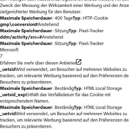
Zweck der Messung der Wirksamkeit einer Werbung und der Anze
zielgerichteter Werbung für den Benutzer.
Maximale Speicherdauer
: 400 Tage
Typ
: HTTP-Cookie
gmp\conversion#
Anstehend
Maximale Speicherdauer
: Sitzung
Typ
: Pixel-Tracker
ddm/activity/src=#
Anstehend
Maximale Speicherdauer
: Sitzung
Typ
: Pixel-Tracker
Microsoft
7
Erfahren Sie mehr über diesen Anbieter
_uetsid
Wird verwendet, um Besucher auf mehreren Websites zu
tracken, um relevante Werbung basierend auf den Präferenzen de
Besuchers zu präsentieren.
Maximale Speicherdauer
: Beständig
Typ
: HTML Local Storage
_uetsid_exp
Enthält das Verfallsdatum für das Cookie mit
entsprechendem Namen.
Maximale Speicherdauer
: Beständig
Typ
: HTML Local Storage
_uetvid
Wird verwendet, um Besucher auf mehreren Websites zu
tracken, um relevante Werbung basierend auf den Präferenzen de
Besuchers zu präsentieren.