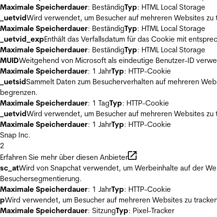
Maximale Speicherdauer
: Beständig
Typ
: HTML Local Storage
_uetvid
Wird verwendet, um Besucher auf mehreren Websites zu t
Maximale Speicherdauer
: Beständig
Typ
: HTML Local Storage
_uetvid_exp
Enthält das Verfallsdatum für das Cookie mit entsp
Maximale Speicherdauer
: Beständig
Typ
: HTML Local Storage
MUID
Weitgehend von Microsoft als eindeutige Benutzer-ID verwen
Maximale Speicherdauer
: 1 Jahr
Typ
: HTTP-Cookie
_uetsid
Sammelt Daten zum Besucherverhalten auf mehreren Websit
begrenzen.
Maximale Speicherdauer
: 1 Tag
Typ
: HTTP-Cookie
_uetvid
Wird verwendet, um Besucher auf mehreren Websites zu t
Maximale Speicherdauer
: 1 Jahr
Typ
: HTTP-Cookie
Snap Inc.
2
Erfahren Sie mehr über diesen Anbieter
sc_at
Wird von Snapchat verwendet, um Werbeinhalte auf der Webs
Besuchersegmentierung.
Maximale Speicherdauer
: 1 Jahr
Typ
: HTTP-Cookie
p
Wird verwendet, um Besucher auf mehreren Websites zu tracken
Maximale Speicherdauer
: Sitzung
Typ
: Pixel-Tracker