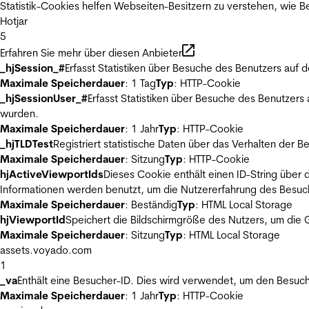
Statistik-Cookies helfen Webseiten-Besitzern zu verstehen, wie
Hotjar
5
Erfahren Sie mehr über diesen Anbieter
_hjSession_#
Erfasst Statistiken über Besuche des Benutzers auf 
Maximale Speicherdauer
: 1 Tag
Typ
: HTTP-Cookie
_hjSessionUser_#
Erfasst Statistiken über Besuche des Benutzers
wurden.
Maximale Speicherdauer
: 1 Jahr
Typ
: HTTP-Cookie
_hjTLDTest
Registriert statistische Daten über das Verhalten der 
Maximale Speicherdauer
: Sitzung
Typ
: HTTP-Cookie
hjActiveViewportIds
Dieses Cookie enthält einen ID-String über 
Informationen werden benutzt, um die Nutzererfahrung des Besuch
Maximale Speicherdauer
: Beständig
Typ
: HTML Local Storage
hjViewportId
Speichert die Bildschirmgröße des Nutzers, um die G
Maximale Speicherdauer
: Sitzung
Typ
: HTML Local Storage
assets.voyado.com
1
_va
Enthält eine Besucher-ID. Dies wird verwendet, um den Besuch
Maximale Speicherdauer
: 1 Jahr
Typ
: HTTP-Cookie