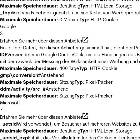
Maximale Speicherdauer
: Beständig
Typ
: HTML Local Storage
_fbp
Wird von Facebook genutzt, um eine Reihe von Werbeprodukt
Maximale Speicherdauer
: 3 Monate
Typ
: HTTP-Cookie
Google
3
Erfahren Sie mehr über diesen Anbieter
Ein Teil der Daten, die dieser Anbieter gesammelt hat, dient der
IDE
Verwendet von Google DoubleClick, um die Handlungen des Ben
mit dem Zweck der Messung der Wirksamkeit einer Werbung und de
Maximale Speicherdauer
: 400 Tage
Typ
: HTTP-Cookie
gmp\conversion#
Anstehend
Maximale Speicherdauer
: Sitzung
Typ
: Pixel-Tracker
ddm/activity/src=#
Anstehend
Maximale Speicherdauer
: Sitzung
Typ
: Pixel-Tracker
Microsoft
7
Erfahren Sie mehr über diesen Anbieter
_uetsid
Wird verwendet, um Besucher auf mehreren Websites zu t
Maximale Speicherdauer
: Beständig
Typ
: HTML Local Storage
_uetsid_exp
Enthält das Verfallsdatum für das Cookie mit entsp