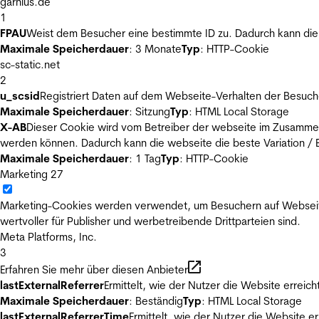
garnius.de
1
FPAU
Weist dem Besucher eine bestimmte ID zu. Dadurch kann die 
Maximale Speicherdauer
: 3 Monate
Typ
: HTTP-Cookie
sc-static.net
2
u_scsid
Registriert Daten auf dem Webseite-Verhalten der Besuch
Maximale Speicherdauer
: Sitzung
Typ
: HTML Local Storage
X-AB
Dieser Cookie wird vom Betreiber der webseite im Zusammenh
werden können. Dadurch kann die webseite die beste Variation / E
Maximale Speicherdauer
: 1 Tag
Typ
: HTTP-Cookie
Marketing
27
Marketing-Cookies werden verwendet, um Besuchern auf Webseiten 
wertvoller für Publisher und werbetreibende Drittparteien sind.
Meta Platforms, Inc.
3
Erfahren Sie mehr über diesen Anbieter
lastExternalReferrer
Ermittelt, wie der Nutzer die Website erreich
Maximale Speicherdauer
: Beständig
Typ
: HTML Local Storage
lastExternalReferrerTime
Ermittelt, wie der Nutzer die Website er