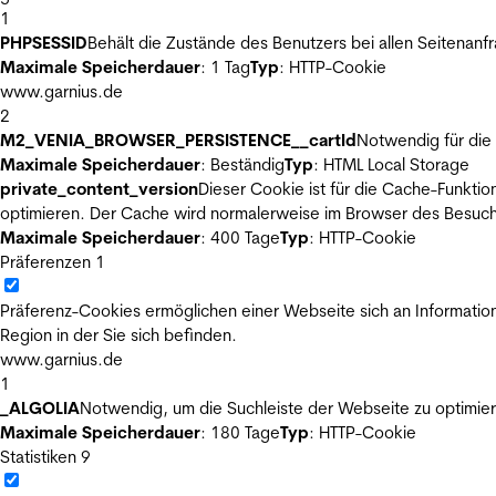
1
PHPSESSID
Behält die Zustände des Benutzers bei allen Seitenanf
Maximale Speicherdauer
: 1 Tag
Typ
: HTTP-Cookie
www.garnius.de
2
M2_VENIA_BROWSER_PERSISTENCE__cartId
Notwendig für die 
Maximale Speicherdauer
: Beständig
Typ
: HTML Local Storage
private_content_version
Dieser Cookie ist für die Cache-Funkti
optimieren. Der Cache wird normalerweise im Browser des Besuch
Maximale Speicherdauer
: 400 Tage
Typ
: HTTP-Cookie
Präferenzen
1
Präferenz-Cookies ermöglichen einer Webseite sich an Informatione
Region in der Sie sich befinden.
www.garnius.de
1
_ALGOLIA
Notwendig, um die Suchleiste der Webseite zu optimier
Maximale Speicherdauer
: 180 Tage
Typ
: HTTP-Cookie
Statistiken
9