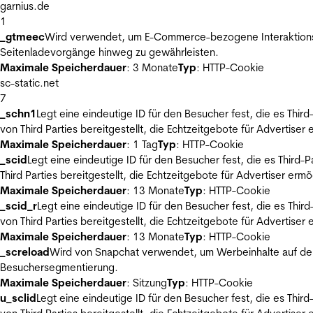
garnius.de
1
_gtmeec
Wird verwendet, um E-Commerce-bezogene Interaktionsda
Seitenladevorgänge hinweg zu gewährleisten.
Maximale Speicherdauer
: 3 Monate
Typ
: HTTP-Cookie
sc-static.net
7
_schn1
Legt eine eindeutige ID für den Besucher fest, die es Thi
von Third Parties bereitgestellt, die Echtzeitgebote für Advertiser
Maximale Speicherdauer
: 1 Tag
Typ
: HTTP-Cookie
_scid
Legt eine eindeutige ID für den Besucher fest, die es Thir
Third Parties bereitgestellt, die Echtzeitgebote für Advertiser ermö
Maximale Speicherdauer
: 13 Monate
Typ
: HTTP-Cookie
_scid_r
Legt eine eindeutige ID für den Besucher fest, die es Th
von Third Parties bereitgestellt, die Echtzeitgebote für Advertiser
Maximale Speicherdauer
: 13 Monate
Typ
: HTTP-Cookie
_screload
Wird von Snapchat verwendet, um Werbeinhalte auf der
Besuchersegmentierung.
Maximale Speicherdauer
: Sitzung
Typ
: HTTP-Cookie
u_sclid
Legt eine eindeutige ID für den Besucher fest, die es Thi