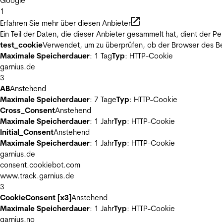
Google
1
Erfahren Sie mehr über diesen Anbieter
Ein Teil der Daten, die dieser Anbieter gesammelt hat, dient der
test_cookie
Verwendet, um zu überprüfen, ob der Browser des Be
Maximale Speicherdauer
: 1 Tag
Typ
: HTTP-Cookie
garnius.de
3
AB
Anstehend
Maximale Speicherdauer
: 7 Tage
Typ
: HTTP-Cookie
Cross_Consent
Anstehend
Maximale Speicherdauer
: 1 Jahr
Typ
: HTTP-Cookie
Initial_Consent
Anstehend
Maximale Speicherdauer
: 1 Jahr
Typ
: HTTP-Cookie
garnius.de
consent.cookiebot.com
www.track.garnius.de
3
CookieConsent [x3]
Anstehend
Maximale Speicherdauer
: 1 Jahr
Typ
: HTTP-Cookie
garnius.no