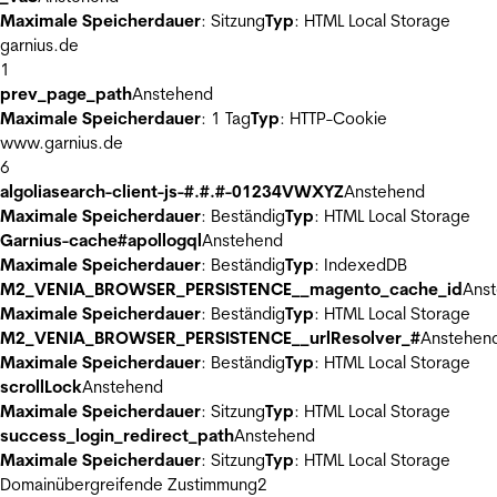
Maximale Speicherdauer
: Sitzung
Typ
: HTML Local Storage
garnius.de
1
prev_page_path
Anstehend
Maximale Speicherdauer
: 1 Tag
Typ
: HTTP-Cookie
www.garnius.de
6
algoliasearch-client-js-#.#.#-01234VWXYZ
Anstehend
Maximale Speicherdauer
: Beständig
Typ
: HTML Local Storage
Garnius-cache#apollogql
Anstehend
Maximale Speicherdauer
: Beständig
Typ
: IndexedDB
M2_VENIA_BROWSER_PERSISTENCE__magento_cache_id
Ans
Maximale Speicherdauer
: Beständig
Typ
: HTML Local Storage
M2_VENIA_BROWSER_PERSISTENCE__urlResolver_#
Anstehen
Maximale Speicherdauer
: Beständig
Typ
: HTML Local Storage
scrollLock
Anstehend
Maximale Speicherdauer
: Sitzung
Typ
: HTML Local Storage
success_login_redirect_path
Anstehend
Maximale Speicherdauer
: Sitzung
Typ
: HTML Local Storage
Domainübergreifende Zustimmung
2