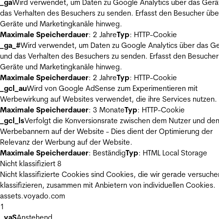
_ga
Wird verwendet, um Daten zu Google Analytics über das Gerä
das Verhalten des Besuchers zu senden. Erfasst den Besucher übe
Geräte und Marketingkanäle hinweg.
Maximale Speicherdauer
: 2 Jahre
Typ
: HTTP-Cookie
_ga_#
Wird verwendet, um Daten zu Google Analytics über das Ge
und das Verhalten des Besuchers zu senden. Erfasst den Besucher
Geräte und Marketingkanäle hinweg.
Maximale Speicherdauer
: 2 Jahre
Typ
: HTTP-Cookie
_gcl_au
Wird von Google AdSense zum Experimentieren mit
Werbewirkung auf Websites verwendet, die ihre Services nutzen.
Maximale Speicherdauer
: 3 Monate
Typ
: HTTP-Cookie
_gcl_ls
Verfolgt die Konversionsrate zwischen dem Nutzer und de
Werbebannern auf der Website - Dies dient der Optimierung der
Relevanz der Werbung auf der Website.
Maximale Speicherdauer
: Beständig
Typ
: HTML Local Storage
Nicht klassifiziert
8
Nicht klassifizierte Cookies sind Cookies, die wir gerade versuche
klassifizieren, zusammen mit Anbietern von individuellen Cookies.
assets.voyado.com
1
_vaS
Anstehend