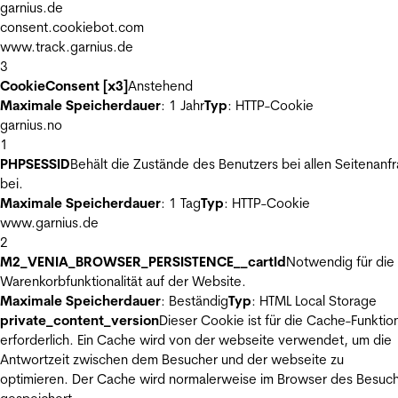
garnius.de
consent.cookiebot.com
www.track.garnius.de
3
CookieConsent [x3]
Anstehend
Maximale Speicherdauer
: 1 Jahr
Typ
: HTTP-Cookie
garnius.no
1
PHPSESSID
Behält die Zustände des Benutzers bei allen Seitenanf
bei.
Maximale Speicherdauer
: 1 Tag
Typ
: HTTP-Cookie
www.garnius.de
2
M2_VENIA_BROWSER_PERSISTENCE__cartId
Notwendig für die
Warenkorbfunktionalität auf der Website.
Maximale Speicherdauer
: Beständig
Typ
: HTML Local Storage
private_content_version
Dieser Cookie ist für die Cache-Funktio
erforderlich. Ein Cache wird von der webseite verwendet, um die
Antwortzeit zwischen dem Besucher und der webseite zu
optimieren. Der Cache wird normalerweise im Browser des Besuc