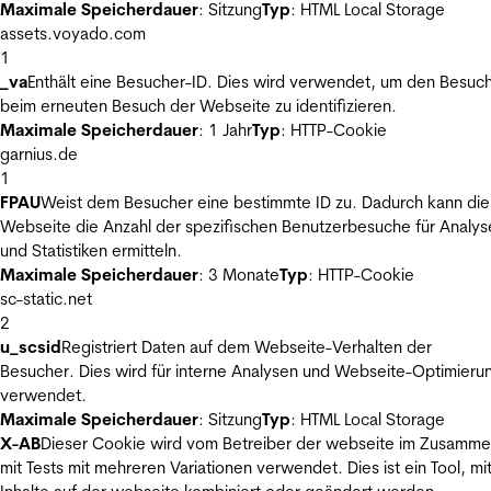
Maximale Speicherdauer
: Sitzung
Typ
: HTML Local Storage
assets.voyado.com
1
_va
Enthält eine Besucher-ID. Dies wird verwendet, um den Besuc
beim erneuten Besuch der Webseite zu identifizieren.
Maximale Speicherdauer
: 1 Jahr
Typ
: HTTP-Cookie
garnius.de
1
FPAU
Weist dem Besucher eine bestimmte ID zu. Dadurch kann die
Webseite die Anzahl der spezifischen Benutzerbesuche für Analys
und Statistiken ermitteln.
Maximale Speicherdauer
: 3 Monate
Typ
: HTTP-Cookie
sc-static.net
2
u_scsid
Registriert Daten auf dem Webseite-Verhalten der
Besucher. Dies wird für interne Analysen und Webseite-Optimieru
verwendet.
Maximale Speicherdauer
: Sitzung
Typ
: HTML Local Storage
X-AB
Dieser Cookie wird vom Betreiber der webseite im Zusamm
mit Tests mit mehreren Variationen verwendet. Dies ist ein Tool, m