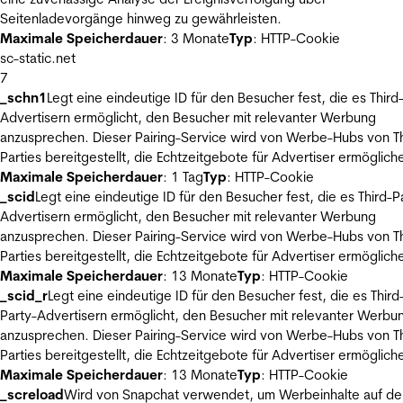
Seitenladevorgänge hinweg zu gewährleisten.
Maximale Speicherdauer
: 3 Monate
Typ
: HTTP-Cookie
sc-static.net
7
_schn1
Legt eine eindeutige ID für den Besucher fest, die es Third
Advertisern ermöglicht, den Besucher mit relevanter Werbung
anzusprechen. Dieser Pairing-Service wird von Werbe-Hubs von Th
Parties bereitgestellt, die Echtzeitgebote für Advertiser ermöglich
Maximale Speicherdauer
: 1 Tag
Typ
: HTTP-Cookie
_scid
Legt eine eindeutige ID für den Besucher fest, die es Third-P
Advertisern ermöglicht, den Besucher mit relevanter Werbung
anzusprechen. Dieser Pairing-Service wird von Werbe-Hubs von Th
Parties bereitgestellt, die Echtzeitgebote für Advertiser ermöglich
Maximale Speicherdauer
: 13 Monate
Typ
: HTTP-Cookie
_scid_r
Legt eine eindeutige ID für den Besucher fest, die es Third
Party-Advertisern ermöglicht, den Besucher mit relevanter Werbu
anzusprechen. Dieser Pairing-Service wird von Werbe-Hubs von Th
Parties bereitgestellt, die Echtzeitgebote für Advertiser ermöglich
Maximale Speicherdauer
: 13 Monate
Typ
: HTTP-Cookie
_screload
Wird von Snapchat verwendet, um Werbeinhalte auf de