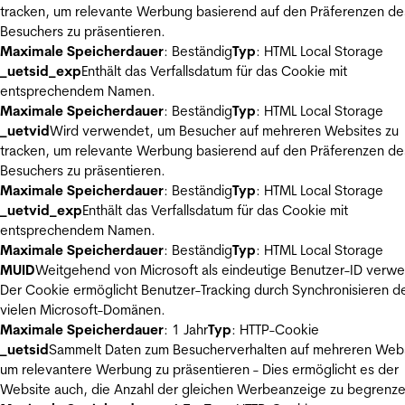
tracken, um relevante Werbung basierend auf den Präferenzen de
Besuchers zu präsentieren.
Maximale Speicherdauer
: Beständig
Typ
: HTML Local Storage
_uetsid_exp
Enthält das Verfallsdatum für das Cookie mit
entsprechendem Namen.
Maximale Speicherdauer
: Beständig
Typ
: HTML Local Storage
_uetvid
Wird verwendet, um Besucher auf mehreren Websites zu
tracken, um relevante Werbung basierend auf den Präferenzen de
Besuchers zu präsentieren.
Maximale Speicherdauer
: Beständig
Typ
: HTML Local Storage
_uetvid_exp
Enthält das Verfallsdatum für das Cookie mit
entsprechendem Namen.
Maximale Speicherdauer
: Beständig
Typ
: HTML Local Storage
MUID
Weitgehend von Microsoft als eindeutige Benutzer-ID verw
Der Cookie ermöglicht Benutzer-Tracking durch Synchronisieren de
vielen Microsoft-Domänen.
Maximale Speicherdauer
: 1 Jahr
Typ
: HTTP-Cookie
_uetsid
Sammelt Daten zum Besucherverhalten auf mehreren Webs
um relevantere Werbung zu präsentieren - Dies ermöglicht es der
Website auch, die Anzahl der gleichen Werbeanzeige zu begrenze