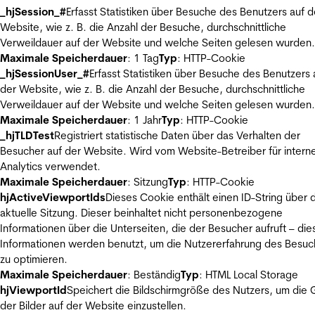
_hjSession_#
Erfasst Statistiken über Besuche des Benutzers auf d
Website, wie z. B. die Anzahl der Besuche, durchschnittliche
Verweildauer auf der Website und welche Seiten gelesen wurden.
Maximale Speicherdauer
: 1 Tag
Typ
: HTTP-Cookie
_hjSessionUser_#
Erfasst Statistiken über Besuche des Benutzers 
der Website, wie z. B. die Anzahl der Besuche, durchschnittliche
Verweildauer auf der Website und welche Seiten gelesen wurden.
Maximale Speicherdauer
: 1 Jahr
Typ
: HTTP-Cookie
_hjTLDTest
Registriert statistische Daten über das Verhalten der
Besucher auf der Website. Wird vom Website-Betreiber für intern
Analytics verwendet.
Maximale Speicherdauer
: Sitzung
Typ
: HTTP-Cookie
hjActiveViewportIds
Dieses Cookie enthält einen ID-String über 
aktuelle Sitzung. Dieser beinhaltet nicht personenbezogene
Informationen über die Unterseiten, die der Besucher aufruft – die
Informationen werden benutzt, um die Nutzererfahrung des Besuc
zu optimieren.
Maximale Speicherdauer
: Beständig
Typ
: HTML Local Storage
hjViewportId
Speichert die Bildschirmgröße des Nutzers, um die
der Bilder auf der Website einzustellen.