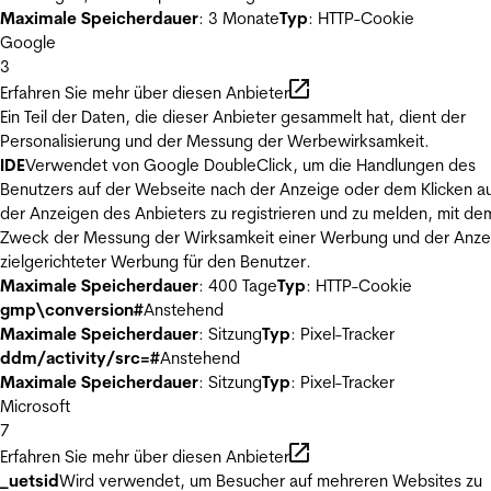
Maximale Speicherdauer
: 3 Monate
Typ
: HTTP-Cookie
Google
3
Erfahren Sie mehr über diesen Anbieter
Ein Teil der Daten, die dieser Anbieter gesammelt hat, dient der
Personalisierung und der Messung der Werbewirksamkeit.
IDE
Verwendet von Google DoubleClick, um die Handlungen des
Benutzers auf der Webseite nach der Anzeige oder dem Klicken au
der Anzeigen des Anbieters zu registrieren und zu melden, mit de
Zweck der Messung der Wirksamkeit einer Werbung und der Anze
zielgerichteter Werbung für den Benutzer.
Maximale Speicherdauer
: 400 Tage
Typ
: HTTP-Cookie
gmp\conversion#
Anstehend
Maximale Speicherdauer
: Sitzung
Typ
: Pixel-Tracker
ddm/activity/src=#
Anstehend
Maximale Speicherdauer
: Sitzung
Typ
: Pixel-Tracker
Microsoft
7
Erfahren Sie mehr über diesen Anbieter
_uetsid
Wird verwendet, um Besucher auf mehreren Websites zu