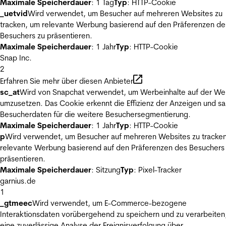
Maximale Speicherdauer
: 1 Tag
Typ
: HTTP-Cookie
_uetvid
Wird verwendet, um Besucher auf mehreren Websites zu
tracken, um relevante Werbung basierend auf den Präferenzen de
Besuchers zu präsentieren.
Maximale Speicherdauer
: 1 Jahr
Typ
: HTTP-Cookie
Snap Inc.
2
Erfahren Sie mehr über diesen Anbieter
sc_at
Wird von Snapchat verwendet, um Werbeinhalte auf der We
umzusetzen. Das Cookie erkennt die Effizienz der Anzeigen und s
Besucherdaten für die weitere Besuchersegmentierung.
Maximale Speicherdauer
: 1 Jahr
Typ
: HTTP-Cookie
p
Wird verwendet, um Besucher auf mehreren Websites zu tracke
relevante Werbung basierend auf den Präferenzen des Besuchers
präsentieren.
Maximale Speicherdauer
: Sitzung
Typ
: Pixel-Tracker
garnius.de
1
_gtmeec
Wird verwendet, um E-Commerce-bezogene
Interaktionsdaten vorübergehend zu speichern und zu verarbeiten
eine zuverlässige Analyse der Ereignisverfolgung über