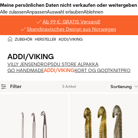
Meine persönlichen Daten nicht verkaufen oder weitergeben
Alle zulassen
Anpassen
Auswahl erlauben
Ablehnen
Ab 99 €: GRATIS Versand!
Skandinavisches Design aus Norwegen
Privat
ZUBEHÖR
HERSTELLER
ADDI/VIKING
>
>
>
ADDI/VIKING
VILLY JENSEN
DROPS
DU STORE ALPAKKA
GO HANDMADE
ADDI/VIKING
KORT OG GODT
KNITPRO
Filter
Sortierung
5 Artikel
Produkte