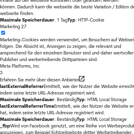
Inhalte auf der webseite kombiniert oder geändert werden
können. Dadurch kann die webseite die beste Variation / Edition d
webseite finden.
Maximale Speicherdauer
: 1 Tag
Typ
: HTTP-Cookie
Marketing
27
Marketing-Cookies werden verwendet, um Besuchern auf Websei
folgen. Die Absicht ist, Anzeigen zu zeigen, die relevant und
ansprechend für den einzelnen Benutzer sind und daher wertvoller
Publisher und werbetreibende Drittparteien sind.
Meta Platforms, Inc.
3
Erfahren Sie mehr über diesen Anbieter
lastExternalReferrer
Ermittelt, wie der Nutzer die Website erreicht
indem seine letzte URL-Adresse registriert wird.
Maximale Speicherdauer
: Beständig
Typ
: HTML Local Storage
lastExternalReferrerTime
Ermittelt, wie der Nutzer die Website er
hat, indem seine letzte URL-Adresse registriert wird.
Maximale Speicherdauer
: Beständig
Typ
: HTML Local Storage
_fbp
Wird von Facebook genutzt, um eine Reihe von Werbeprodu
anzuzeigen, zum Beispiel Echtzeitgebote dritter Werbetreibender.