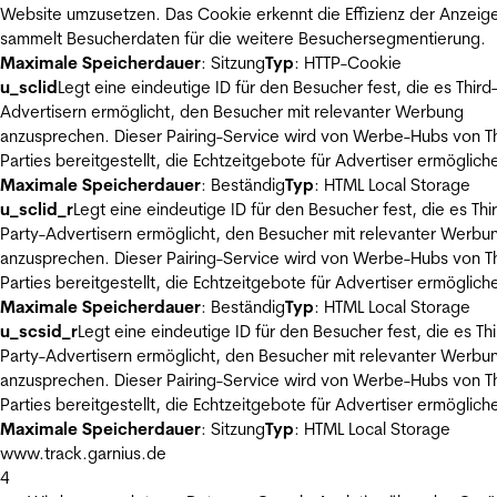
Website umzusetzen. Das Cookie erkennt die Effizienz der Anzeig
sammelt Besucherdaten für die weitere Besuchersegmentierung.
Maximale Speicherdauer
: Sitzung
Typ
: HTTP-Cookie
u_sclid
Legt eine eindeutige ID für den Besucher fest, die es Third
Advertisern ermöglicht, den Besucher mit relevanter Werbung
anzusprechen. Dieser Pairing-Service wird von Werbe-Hubs von Th
Parties bereitgestellt, die Echtzeitgebote für Advertiser ermöglich
Maximale Speicherdauer
: Beständig
Typ
: HTML Local Storage
u_sclid_r
Legt eine eindeutige ID für den Besucher fest, die es Thi
Party-Advertisern ermöglicht, den Besucher mit relevanter Werbu
anzusprechen. Dieser Pairing-Service wird von Werbe-Hubs von Th
Parties bereitgestellt, die Echtzeitgebote für Advertiser ermöglich
Maximale Speicherdauer
: Beständig
Typ
: HTML Local Storage
u_scsid_r
Legt eine eindeutige ID für den Besucher fest, die es Thi
Party-Advertisern ermöglicht, den Besucher mit relevanter Werbu
anzusprechen. Dieser Pairing-Service wird von Werbe-Hubs von Th
Parties bereitgestellt, die Echtzeitgebote für Advertiser ermöglich
Maximale Speicherdauer
: Sitzung
Typ
: HTML Local Storage
www.track.garnius.de
4