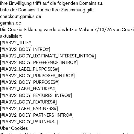
Ihre Einwilligung trifft auf die folgenden Domains zu:
Liste der Domains, für die Ihre Zustimmung gilt:
checkout.garnius.de
garnius.de
Die Cookie-Erklärung wurde das letzte Mal am 7/13/26 von
Cooki
aktualisiert
[#IABV2_TITLE#]
[#IABV2_BODY_INTRO#]
[#IABV2_BODY_LEGITIMATE_INTEREST_INTRO#]
[#IABV2_BODY_PREFERENCE_INTRO#]
[#IABV2_LABEL_PURPOSES#]
[#IABV2_BODY_PURPOSES_INTRO#]
[#IABV2_BODY_PURPOSES#]
[#IABV2_LABEL_FEATURES#]
[#IABV2_BODY_FEATURES_INTRO#]
[#IABV2_BODY_FEATURES#]
[#IABV2_LABEL_PARTNERS#]
[#IABV2_BODY_PARTNERS_INTRO#]
[#IABV2_BODY_PARTNERS#]
Über Cookies