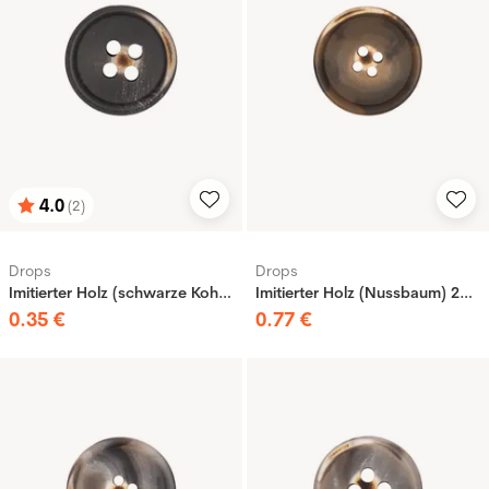
4.0
(2)
Bewertung:
von 5 Sternen
Drops
Drops
Imitierter Holz (schwarze Kohle) 15 mm
Imitierter Holz (Nussbaum) 23 mm
0
.
35
€
0
.
77
€