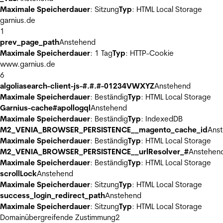
Maximale Speicherdauer
: Sitzung
Typ
: HTML Local Storage
garnius.de
1
prev_page_path
Anstehend
Maximale Speicherdauer
: 1 Tag
Typ
: HTTP-Cookie
www.garnius.de
6
algoliasearch-client-js-#.#.#-01234VWXYZ
Anstehend
Maximale Speicherdauer
: Beständig
Typ
: HTML Local Storage
Garnius-cache#apollogql
Anstehend
Maximale Speicherdauer
: Beständig
Typ
: IndexedDB
M2_VENIA_BROWSER_PERSISTENCE__magento_cache_id
Ans
Maximale Speicherdauer
: Beständig
Typ
: HTML Local Storage
M2_VENIA_BROWSER_PERSISTENCE__urlResolver_#
Anstehen
Maximale Speicherdauer
: Beständig
Typ
: HTML Local Storage
scrollLock
Anstehend
Maximale Speicherdauer
: Sitzung
Typ
: HTML Local Storage
success_login_redirect_path
Anstehend
Maximale Speicherdauer
: Sitzung
Typ
: HTML Local Storage
Domainübergreifende Zustimmung
2