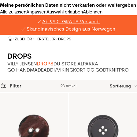
Meine persönlichen Daten nicht verkaufen oder weitergeben
Alle zulassen
Anpassen
Auswahl erlauben
Ablehnen
Ab 99 €: GRATIS Versand!
Skandinavisches Design aus Norwegen
Privat
ZUBEHÖR
HERSTELLER
DROPS
>
>
>
DROPS
VILLY JENSEN
DROPS
DU STORE ALPAKKA
GO HANDMADE
ADDI/VIKING
KORT OG GODT
KNITPRO
Filter
Sortierung
93 Artikel
Produkte