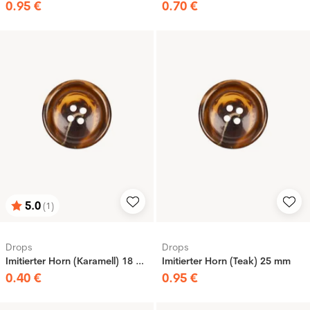
0
.
95
€
0
.
70
€
5.0
(1)
Bewertung:
von 5 Sternen
Drops
Drops
Imitierter Horn (Karamell) 18 mm
Imitierter Horn (Teak) 25 mm
0
.
40
€
0
.
95
€