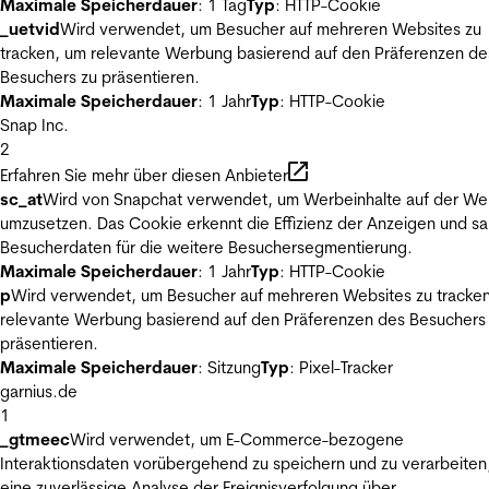
Maximale Speicherdauer
: 1 Tag
Typ
: HTTP-Cookie
_uetvid
Wird verwendet, um Besucher auf mehreren Websites zu
tracken, um relevante Werbung basierend auf den Präferenzen de
Besuchers zu präsentieren.
Maximale Speicherdauer
: 1 Jahr
Typ
: HTTP-Cookie
Snap Inc.
2
Erfahren Sie mehr über diesen Anbieter
sc_at
Wird von Snapchat verwendet, um Werbeinhalte auf der We
umzusetzen. Das Cookie erkennt die Effizienz der Anzeigen und s
Besucherdaten für die weitere Besuchersegmentierung.
Maximale Speicherdauer
: 1 Jahr
Typ
: HTTP-Cookie
p
Wird verwendet, um Besucher auf mehreren Websites zu tracke
relevante Werbung basierend auf den Präferenzen des Besuchers
präsentieren.
Maximale Speicherdauer
: Sitzung
Typ
: Pixel-Tracker
garnius.de
1
_gtmeec
Wird verwendet, um E-Commerce-bezogene
Interaktionsdaten vorübergehend zu speichern und zu verarbeiten
eine zuverlässige Analyse der Ereignisverfolgung über