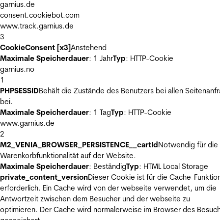
garnius.de
consent.cookiebot.com
www.track.garnius.de
3
CookieConsent [x3]
Anstehend
Maximale Speicherdauer
: 1 Jahr
Typ
: HTTP-Cookie
garnius.no
1
PHPSESSID
Behält die Zustände des Benutzers bei allen Seitenanf
bei.
Maximale Speicherdauer
: 1 Tag
Typ
: HTTP-Cookie
www.garnius.de
2
M2_VENIA_BROWSER_PERSISTENCE__cartId
Notwendig für die
Warenkorbfunktionalität auf der Website.
Maximale Speicherdauer
: Beständig
Typ
: HTML Local Storage
private_content_version
Dieser Cookie ist für die Cache-Funktio
erforderlich. Ein Cache wird von der webseite verwendet, um die
Antwortzeit zwischen dem Besucher und der webseite zu
optimieren. Der Cache wird normalerweise im Browser des Besuc