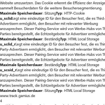
Website umzusetzen. Das Cookie erkennt die Effizienz der Anzeig
sammelt Besucherdaten für die weitere Besuchersegmentierung.
Maximale Speicherdauer
: Sitzung
Typ
: HTTP-Cookie
u_sclid
Legt eine eindeutige ID für den Besucher fest, die es Third
Advertisern ermöglicht, den Besucher mit relevanter Werbung
anzusprechen. Dieser Pairing-Service wird von Werbe-Hubs von Th
Parties bereitgestellt, die Echtzeitgebote für Advertiser ermöglich
Maximale Speicherdauer
: Beständig
Typ
: HTML Local Storage
u_sclid_r
Legt eine eindeutige ID für den Besucher fest, die es Thi
Party-Advertisern ermöglicht, den Besucher mit relevanter Werbu
anzusprechen. Dieser Pairing-Service wird von Werbe-Hubs von Th
Parties bereitgestellt, die Echtzeitgebote für Advertiser ermöglich
Maximale Speicherdauer
: Beständig
Typ
: HTML Local Storage
u_scsid_r
Legt eine eindeutige ID für den Besucher fest, die es Thi
Party-Advertisern ermöglicht, den Besucher mit relevanter Werbu
anzusprechen. Dieser Pairing-Service wird von Werbe-Hubs von Th
Parties bereitgestellt, die Echtzeitgebote für Advertiser ermöglich
Maximale Speicherdauer
: Sitzung
Typ
: HTML Local Storage
www.track.garnius.de
4