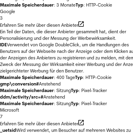
Maximale Speicherdauer
: 3 Monate
Typ
: HTTP-Cookie
Google
3
Erfahren Sie mehr über diesen Anbieter
Ein Teil der Daten, die dieser Anbieter gesammelt hat, dient der
Personalisierung und der Messung der Werbewirksamkeit.
IDE
Verwendet von Google DoubleClick, um die Handlungen des
Benutzers auf der Webseite nach der Anzeige oder dem Klicken au
der Anzeigen des Anbieters zu registrieren und zu melden, mit de
Zweck der Messung der Wirksamkeit einer Werbung und der Anze
zielgerichteter Werbung für den Benutzer.
Maximale Speicherdauer
: 400 Tage
Typ
: HTTP-Cookie
gmp\conversion#
Anstehend
Maximale Speicherdauer
: Sitzung
Typ
: Pixel-Tracker
ddm/activity/src=#
Anstehend
Maximale Speicherdauer
: Sitzung
Typ
: Pixel-Tracker
Microsoft
7
Erfahren Sie mehr über diesen Anbieter
_uetsid
Wird verwendet, um Besucher auf mehreren Websites zu