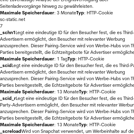
Seitenladevorgänge hinweg zu gewährleisten.
Maximale Speicherdauer
: 3 Monate
Typ
: HTTP-Cookie
sc-static.net
7
_schn1
Legt eine eindeutige ID für den Besucher fest, die es Third
Advertisern ermöglicht, den Besucher mit relevanter Werbung
anzusprechen. Dieser Pairing-Service wird von Werbe-Hubs von Th
Parties bereitgestellt, die Echtzeitgebote für Advertiser ermöglich
Maximale Speicherdauer
: 1 Tag
Typ
: HTTP-Cookie
_scid
Legt eine eindeutige ID für den Besucher fest, die es Third-P
Advertisern ermöglicht, den Besucher mit relevanter Werbung
anzusprechen. Dieser Pairing-Service wird von Werbe-Hubs von Th
Parties bereitgestellt, die Echtzeitgebote für Advertiser ermöglich
Maximale Speicherdauer
: 13 Monate
Typ
: HTTP-Cookie
_scid_r
Legt eine eindeutige ID für den Besucher fest, die es Third
Party-Advertisern ermöglicht, den Besucher mit relevanter Werbu
anzusprechen. Dieser Pairing-Service wird von Werbe-Hubs von Th
Parties bereitgestellt, die Echtzeitgebote für Advertiser ermöglich
Maximale Speicherdauer
: 13 Monate
Typ
: HTTP-Cookie
_screload
Wird von Snapchat verwendet, um Werbeinhalte auf de