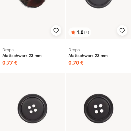
1.0
(1)
Bewertung:
von 5 Sternen
Drops
Drops
Mattschwarz 23 mm
Mattschwarz 23 mm
0
.
77
€
0
.
70
€