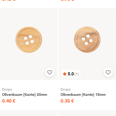
5.0
(1)
Bewertung:
von 5 Sternen
Drops
Drops
Olivenbaum (Kante) 20mm
Olivenbaum (Kante) 15mm
0
.
40
€
0
.
35
€