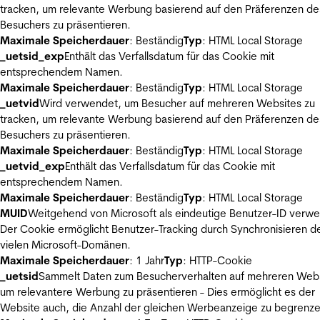
tracken, um relevante Werbung basierend auf den Präferenzen de
Besuchers zu präsentieren.
Maximale Speicherdauer
: Beständig
Typ
: HTML Local Storage
_uetsid_exp
Enthält das Verfallsdatum für das Cookie mit
entsprechendem Namen.
Maximale Speicherdauer
: Beständig
Typ
: HTML Local Storage
_uetvid
Wird verwendet, um Besucher auf mehreren Websites zu
tracken, um relevante Werbung basierend auf den Präferenzen de
Besuchers zu präsentieren.
Maximale Speicherdauer
: Beständig
Typ
: HTML Local Storage
_uetvid_exp
Enthält das Verfallsdatum für das Cookie mit
entsprechendem Namen.
Maximale Speicherdauer
: Beständig
Typ
: HTML Local Storage
MUID
Weitgehend von Microsoft als eindeutige Benutzer-ID verw
Der Cookie ermöglicht Benutzer-Tracking durch Synchronisieren de
vielen Microsoft-Domänen.
Maximale Speicherdauer
: 1 Jahr
Typ
: HTTP-Cookie
_uetsid
Sammelt Daten zum Besucherverhalten auf mehreren Webs
um relevantere Werbung zu präsentieren - Dies ermöglicht es der
Website auch, die Anzahl der gleichen Werbeanzeige zu begrenze