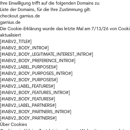
Ihre Einwilligung trifft auf die folgenden Domains zu:
Liste der Domains, für die Ihre Zustimmung gilt:
checkout.garnius.de
garnius.de
Die Cookie-Erklärung wurde das letzte Mal am 7/13/26 von
Cooki
aktualisiert
[#IABV2_TITLE#]
[#IABV2_BODY_INTRO#]
[#IABV2_BODY_LEGITIMATE_INTEREST_INTRO#]
[#IABV2_BODY_PREFERENCE_INTRO#]
[#IABV2_LABEL_PURPOSES#]
[#IABV2_BODY_PURPOSES_INTRO#]
[#IABV2_BODY_PURPOSES#]
[#IABV2_LABEL_FEATURES#]
[#IABV2_BODY_FEATURES_INTRO#]
[#IABV2_BODY_FEATURES#]
[#IABV2_LABEL_PARTNERS#]
[#IABV2_BODY_PARTNERS_INTRO#]
[#IABV2_BODY_PARTNERS#]
Über Cookies