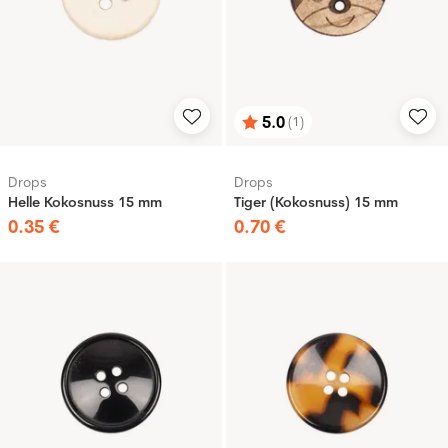
5.0
(1)
Bewertung:
von 5 Sternen
Drops
Drops
Helle Kokosnuss 15 mm
Tiger (Kokosnuss) 15 mm
0
.
35
€
0
.
70
€