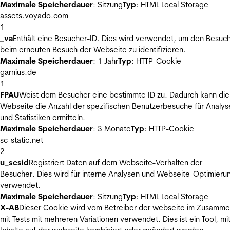
Maximale Speicherdauer
: Sitzung
Typ
: HTML Local Storage
assets.voyado.com
1
_va
Enthält eine Besucher-ID. Dies wird verwendet, um den Besuc
beim erneuten Besuch der Webseite zu identifizieren.
Maximale Speicherdauer
: 1 Jahr
Typ
: HTTP-Cookie
garnius.de
1
FPAU
Weist dem Besucher eine bestimmte ID zu. Dadurch kann die
Webseite die Anzahl der spezifischen Benutzerbesuche für Analys
und Statistiken ermitteln.
Maximale Speicherdauer
: 3 Monate
Typ
: HTTP-Cookie
sc-static.net
2
u_scsid
Registriert Daten auf dem Webseite-Verhalten der
Besucher. Dies wird für interne Analysen und Webseite-Optimieru
verwendet.
Maximale Speicherdauer
: Sitzung
Typ
: HTML Local Storage
X-AB
Dieser Cookie wird vom Betreiber der webseite im Zusamm
mit Tests mit mehreren Variationen verwendet. Dies ist ein Tool, m