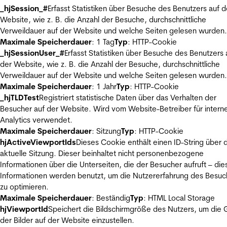
_hjSession_#
Erfasst Statistiken über Besuche des Benutzers auf d
Website, wie z. B. die Anzahl der Besuche, durchschnittliche
Verweildauer auf der Website und welche Seiten gelesen wurden.
Maximale Speicherdauer
: 1 Tag
Typ
: HTTP-Cookie
_hjSessionUser_#
Erfasst Statistiken über Besuche des Benutzers 
der Website, wie z. B. die Anzahl der Besuche, durchschnittliche
Verweildauer auf der Website und welche Seiten gelesen wurden.
Maximale Speicherdauer
: 1 Jahr
Typ
: HTTP-Cookie
_hjTLDTest
Registriert statistische Daten über das Verhalten der
Besucher auf der Website. Wird vom Website-Betreiber für intern
Analytics verwendet.
Maximale Speicherdauer
: Sitzung
Typ
: HTTP-Cookie
hjActiveViewportIds
Dieses Cookie enthält einen ID-String über 
aktuelle Sitzung. Dieser beinhaltet nicht personenbezogene
Informationen über die Unterseiten, die der Besucher aufruft – die
Informationen werden benutzt, um die Nutzererfahrung des Besuc
zu optimieren.
Maximale Speicherdauer
: Beständig
Typ
: HTML Local Storage
hjViewportId
Speichert die Bildschirmgröße des Nutzers, um die
der Bilder auf der Website einzustellen.