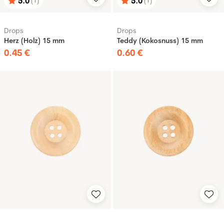
5.0
5.0
(1)
(1)
Bewertung:
von 5 Sternen
Bewertung:
von 5 Sternen
Drops
Drops
Herz (Holz) 15 mm
Teddy (Kokosnuss) 15 mm
0
.
45
€
0
.
60
€