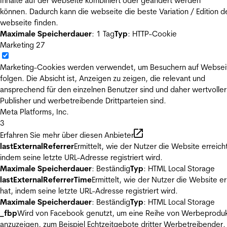
Inhalte auf der webseite kombiniert oder geändert werden
können. Dadurch kann die webseite die beste Variation / Edition d
webseite finden.
Maximale Speicherdauer
: 1 Tag
Typ
: HTTP-Cookie
Marketing
27
Marketing-Cookies werden verwendet, um Besuchern auf Websei
folgen. Die Absicht ist, Anzeigen zu zeigen, die relevant und
ansprechend für den einzelnen Benutzer sind und daher wertvoller
Publisher und werbetreibende Drittparteien sind.
Meta Platforms, Inc.
3
Erfahren Sie mehr über diesen Anbieter
lastExternalReferrer
Ermittelt, wie der Nutzer die Website erreicht
indem seine letzte URL-Adresse registriert wird.
Maximale Speicherdauer
: Beständig
Typ
: HTML Local Storage
lastExternalReferrerTime
Ermittelt, wie der Nutzer die Website er
hat, indem seine letzte URL-Adresse registriert wird.
Maximale Speicherdauer
: Beständig
Typ
: HTML Local Storage
_fbp
Wird von Facebook genutzt, um eine Reihe von Werbeprodu
anzuzeigen, zum Beispiel Echtzeitgebote dritter Werbetreibender.