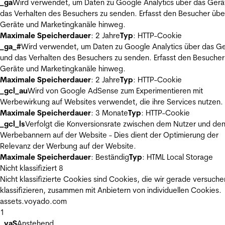
_ga
Wird verwendet, um Daten zu Google Analytics über das Gerä
das Verhalten des Besuchers zu senden. Erfasst den Besucher übe
Geräte und Marketingkanäle hinweg.
Maximale Speicherdauer
: 2 Jahre
Typ
: HTTP-Cookie
_ga_#
Wird verwendet, um Daten zu Google Analytics über das Ge
und das Verhalten des Besuchers zu senden. Erfasst den Besucher
Geräte und Marketingkanäle hinweg.
Maximale Speicherdauer
: 2 Jahre
Typ
: HTTP-Cookie
_gcl_au
Wird von Google AdSense zum Experimentieren mit
Werbewirkung auf Websites verwendet, die ihre Services nutzen.
Maximale Speicherdauer
: 3 Monate
Typ
: HTTP-Cookie
_gcl_ls
Verfolgt die Konversionsrate zwischen dem Nutzer und de
Werbebannern auf der Website - Dies dient der Optimierung der
Relevanz der Werbung auf der Website.
Maximale Speicherdauer
: Beständig
Typ
: HTML Local Storage
Nicht klassifiziert
8
Nicht klassifizierte Cookies sind Cookies, die wir gerade versuche
klassifizieren, zusammen mit Anbietern von individuellen Cookies.
assets.voyado.com
1
_vaS
Anstehend