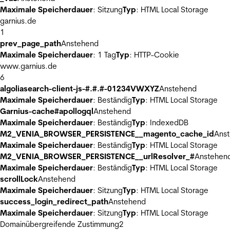
Maximale Speicherdauer
: Sitzung
Typ
: HTML Local Storage
garnius.de
1
prev_page_path
Anstehend
Maximale Speicherdauer
: 1 Tag
Typ
: HTTP-Cookie
www.garnius.de
6
algoliasearch-client-js-#.#.#-01234VWXYZ
Anstehend
Maximale Speicherdauer
: Beständig
Typ
: HTML Local Storage
Garnius-cache#apollogql
Anstehend
Maximale Speicherdauer
: Beständig
Typ
: IndexedDB
M2_VENIA_BROWSER_PERSISTENCE__magento_cache_id
Ans
Maximale Speicherdauer
: Beständig
Typ
: HTML Local Storage
M2_VENIA_BROWSER_PERSISTENCE__urlResolver_#
Anstehen
Maximale Speicherdauer
: Beständig
Typ
: HTML Local Storage
scrollLock
Anstehend
Maximale Speicherdauer
: Sitzung
Typ
: HTML Local Storage
success_login_redirect_path
Anstehend
Maximale Speicherdauer
: Sitzung
Typ
: HTML Local Storage
Domainübergreifende Zustimmung
2