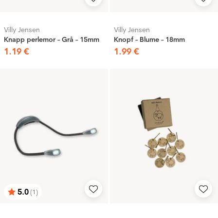
Villy Jensen
Villy Jensen
Knapp perlemor - Grå - 15mm
Knopf - Blume - 18mm
1
.
19
€
1
.
99
€
5.0
(1)
Bewertung:
von 5 Sternen