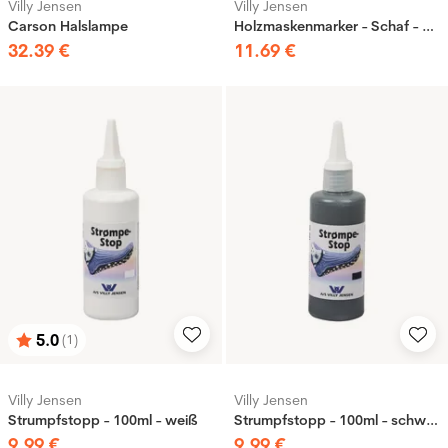
Villy Jensen
Villy Jensen
Carson Halslampe
Holzmaskenmarker - Schaf - 10 Stk
32
.
39
€
11
.
69
€
5.0
(1)
Bewertung:
von 5 Sternen
Villy Jensen
Villy Jensen
Strumpfstopp - 100ml - weiß
Strumpfstopp - 100ml - schwarz
9
.
99
€
9
.
99
€