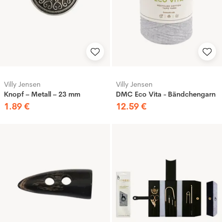
Villy Jensen
Villy Jensen
Knopf – Metall – 23 mm
DMC Eco Vita - Bändchengarn
1
.
89
€
12
.
59
€