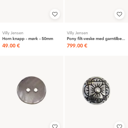
Villy Jensen
Villy Jensen
Horn knapp - mørk - 50mm
Pony filt-veske med garntilbehør
49
.
00
€
799
.
00
€