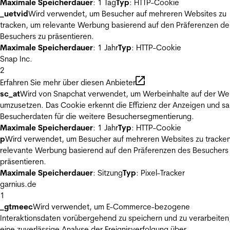
Maximale Speicherdauer
: 1 Tag
Typ
: HTTP-Cookie
_uetvid
Wird verwendet, um Besucher auf mehreren Websites zu
tracken, um relevante Werbung basierend auf den Präferenzen de
Besuchers zu präsentieren.
Maximale Speicherdauer
: 1 Jahr
Typ
: HTTP-Cookie
Snap Inc.
2
Erfahren Sie mehr über diesen Anbieter
sc_at
Wird von Snapchat verwendet, um Werbeinhalte auf der We
umzusetzen. Das Cookie erkennt die Effizienz der Anzeigen und s
Besucherdaten für die weitere Besuchersegmentierung.
Maximale Speicherdauer
: 1 Jahr
Typ
: HTTP-Cookie
p
Wird verwendet, um Besucher auf mehreren Websites zu tracke
relevante Werbung basierend auf den Präferenzen des Besuchers
präsentieren.
Maximale Speicherdauer
: Sitzung
Typ
: Pixel-Tracker
garnius.de
1
_gtmeec
Wird verwendet, um E-Commerce-bezogene
Interaktionsdaten vorübergehend zu speichern und zu verarbeiten
eine zuverlässige Analyse der Ereignisverfolgung über