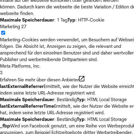
Inhalte auf der webseite kombiniert oder geändert werden
können. Dadurch kann die webseite die beste Variation / Edition d
webseite finden.
Maximale Speicherdauer
: 1 Tag
Typ
: HTTP-Cookie
Marketing
27
Marketing-Cookies werden verwendet, um Besuchern auf Websei
folgen. Die Absicht ist, Anzeigen zu zeigen, die relevant und
ansprechend für den einzelnen Benutzer sind und daher wertvoller
Publisher und werbetreibende Drittparteien sind.
Meta Platforms, Inc.
3
Erfahren Sie mehr über diesen Anbieter
lastExternalReferrer
Ermittelt, wie der Nutzer die Website erreicht
indem seine letzte URL-Adresse registriert wird.
Maximale Speicherdauer
: Beständig
Typ
: HTML Local Storage
lastExternalReferrerTime
Ermittelt, wie der Nutzer die Website er
hat, indem seine letzte URL-Adresse registriert wird.
Maximale Speicherdauer
: Beständig
Typ
: HTML Local Storage
_fbp
Wird von Facebook genutzt, um eine Reihe von Werbeprodu
anzuzeigen, zum Beispiel Echtzeitgebote dritter Werbetreibender.