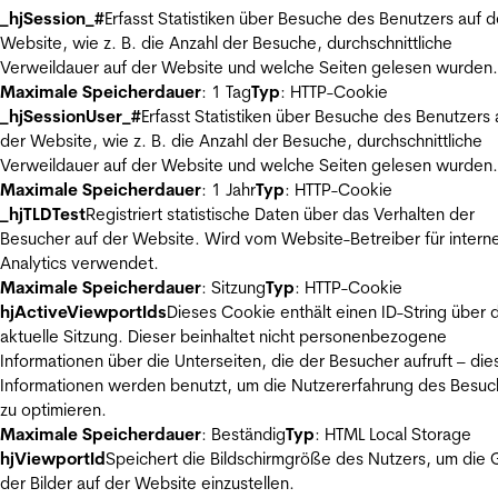
_hjSession_#
Erfasst Statistiken über Besuche des Benutzers auf d
Website, wie z. B. die Anzahl der Besuche, durchschnittliche
Verweildauer auf der Website und welche Seiten gelesen wurden.
Maximale Speicherdauer
: 1 Tag
Typ
: HTTP-Cookie
_hjSessionUser_#
Erfasst Statistiken über Besuche des Benutzers 
der Website, wie z. B. die Anzahl der Besuche, durchschnittliche
Verweildauer auf der Website und welche Seiten gelesen wurden.
Maximale Speicherdauer
: 1 Jahr
Typ
: HTTP-Cookie
_hjTLDTest
Registriert statistische Daten über das Verhalten der
Besucher auf der Website. Wird vom Website-Betreiber für intern
Analytics verwendet.
Maximale Speicherdauer
: Sitzung
Typ
: HTTP-Cookie
hjActiveViewportIds
Dieses Cookie enthält einen ID-String über 
aktuelle Sitzung. Dieser beinhaltet nicht personenbezogene
Informationen über die Unterseiten, die der Besucher aufruft – die
Informationen werden benutzt, um die Nutzererfahrung des Besuc
zu optimieren.
Maximale Speicherdauer
: Beständig
Typ
: HTML Local Storage
hjViewportId
Speichert die Bildschirmgröße des Nutzers, um die
der Bilder auf der Website einzustellen.