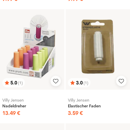
5.0
3.0
(1)
(1)
Bewertung:
von 5 Sternen
Bewertung:
von 5 Sternen
Villy Jensen
Villy Jensen
Nadeldreher
Elastischer Faden
13
.
49
€
3
.
59
€