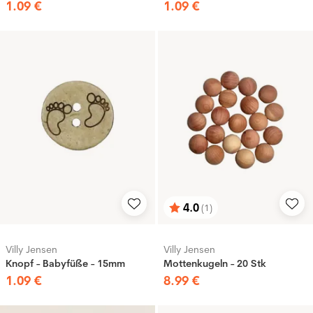
1
.
09
€
1
.
09
€
4.0
(1)
Bewertung:
von 5 Sternen
Villy Jensen
Villy Jensen
Knopf - Babyfüße - 15mm
Mottenkugeln - 20 Stk
1
.
09
€
8
.
99
€