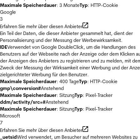
Maximale Speicherdauer
: 3 Monate
Typ
: HTTP-Cookie
Google
3
Erfahren Sie mehr über diesen Anbieter
Ein Teil der Daten, die dieser Anbieter gesammelt hat, dient der
Personalisierung und der Messung der Werbewirksamkeit.
IDE
Verwendet von Google DoubleClick, um die Handlungen des
Benutzers auf der Webseite nach der Anzeige oder dem Klicken au
der Anzeigen des Anbieters zu registrieren und zu melden, mit de
Zweck der Messung der Wirksamkeit einer Werbung und der Anze
zielgerichteter Werbung für den Benutzer.
Maximale Speicherdauer
: 400 Tage
Typ
: HTTP-Cookie
gmp\conversion#
Anstehend
Maximale Speicherdauer
: Sitzung
Typ
: Pixel-Tracker
ddm/activity/src=#
Anstehend
Maximale Speicherdauer
: Sitzung
Typ
: Pixel-Tracker
Microsoft
7
Erfahren Sie mehr über diesen Anbieter
_uetsid
Wird verwendet, um Besucher auf mehreren Websites zu