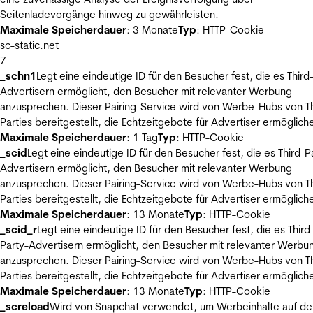
Seitenladevorgänge hinweg zu gewährleisten.
Maximale Speicherdauer
: 3 Monate
Typ
: HTTP-Cookie
sc-static.net
7
_schn1
Legt eine eindeutige ID für den Besucher fest, die es Third
Advertisern ermöglicht, den Besucher mit relevanter Werbung
anzusprechen. Dieser Pairing-Service wird von Werbe-Hubs von Th
Parties bereitgestellt, die Echtzeitgebote für Advertiser ermöglich
Maximale Speicherdauer
: 1 Tag
Typ
: HTTP-Cookie
_scid
Legt eine eindeutige ID für den Besucher fest, die es Third-P
Advertisern ermöglicht, den Besucher mit relevanter Werbung
anzusprechen. Dieser Pairing-Service wird von Werbe-Hubs von Th
Parties bereitgestellt, die Echtzeitgebote für Advertiser ermöglich
Maximale Speicherdauer
: 13 Monate
Typ
: HTTP-Cookie
_scid_r
Legt eine eindeutige ID für den Besucher fest, die es Third
Party-Advertisern ermöglicht, den Besucher mit relevanter Werbu
anzusprechen. Dieser Pairing-Service wird von Werbe-Hubs von Th
Parties bereitgestellt, die Echtzeitgebote für Advertiser ermöglich
Maximale Speicherdauer
: 13 Monate
Typ
: HTTP-Cookie
_screload
Wird von Snapchat verwendet, um Werbeinhalte auf de