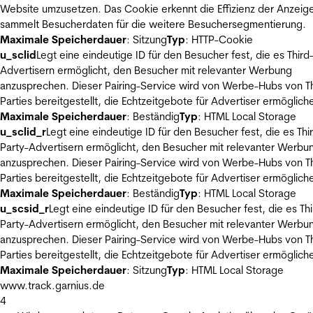
Website umzusetzen. Das Cookie erkennt die Effizienz der Anzeig
sammelt Besucherdaten für die weitere Besuchersegmentierung.
Maximale Speicherdauer
: Sitzung
Typ
: HTTP-Cookie
u_sclid
Legt eine eindeutige ID für den Besucher fest, die es Third
Advertisern ermöglicht, den Besucher mit relevanter Werbung
anzusprechen. Dieser Pairing-Service wird von Werbe-Hubs von Th
Parties bereitgestellt, die Echtzeitgebote für Advertiser ermöglich
Maximale Speicherdauer
: Beständig
Typ
: HTML Local Storage
u_sclid_r
Legt eine eindeutige ID für den Besucher fest, die es Thi
Party-Advertisern ermöglicht, den Besucher mit relevanter Werbu
anzusprechen. Dieser Pairing-Service wird von Werbe-Hubs von Th
Parties bereitgestellt, die Echtzeitgebote für Advertiser ermöglich
Maximale Speicherdauer
: Beständig
Typ
: HTML Local Storage
u_scsid_r
Legt eine eindeutige ID für den Besucher fest, die es Thi
Party-Advertisern ermöglicht, den Besucher mit relevanter Werbu
anzusprechen. Dieser Pairing-Service wird von Werbe-Hubs von Th
Parties bereitgestellt, die Echtzeitgebote für Advertiser ermöglich
Maximale Speicherdauer
: Sitzung
Typ
: HTML Local Storage
www.track.garnius.de
4