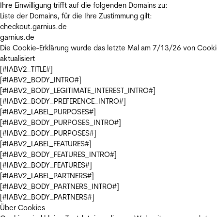
Ihre Einwilligung trifft auf die folgenden Domains zu:
Liste der Domains, für die Ihre Zustimmung gilt:
checkout.garnius.de
garnius.de
Die Cookie-Erklärung wurde das letzte Mal am 7/13/26 von
Cooki
aktualisiert
[#IABV2_TITLE#]
[#IABV2_BODY_INTRO#]
[#IABV2_BODY_LEGITIMATE_INTEREST_INTRO#]
[#IABV2_BODY_PREFERENCE_INTRO#]
[#IABV2_LABEL_PURPOSES#]
[#IABV2_BODY_PURPOSES_INTRO#]
[#IABV2_BODY_PURPOSES#]
[#IABV2_LABEL_FEATURES#]
[#IABV2_BODY_FEATURES_INTRO#]
[#IABV2_BODY_FEATURES#]
[#IABV2_LABEL_PARTNERS#]
[#IABV2_BODY_PARTNERS_INTRO#]
[#IABV2_BODY_PARTNERS#]
Über Cookies