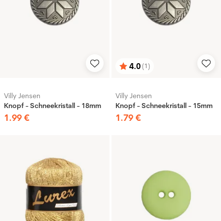
4.0
(1)
Bewertung:
von 5 Sternen
Villy Jensen
Villy Jensen
Knopf - Schneekristall - 18mm
Knopf - Schneekristall - 15mm
1
.
99
€
1
.
79
€