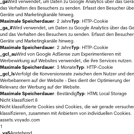
_ga
Wird verwendet, um Daten zu Google Analytics über das Gerä
das Verhalten des Besuchers zu senden. Erfasst den Besucher übe
Geräte und Marketingkanäle hinweg.
Maximale Speicherdauer
: 2 Jahre
Typ
: HTTP-Cookie
_ga_#
Wird verwendet, um Daten zu Google Analytics über das Ge
und das Verhalten des Besuchers zu senden. Erfasst den Besucher
Geräte und Marketingkanäle hinweg.
Maximale Speicherdauer
: 2 Jahre
Typ
: HTTP-Cookie
_gcl_au
Wird von Google AdSense zum Experimentieren mit
Werbewirkung auf Websites verwendet, die ihre Services nutzen.
Maximale Speicherdauer
: 3 Monate
Typ
: HTTP-Cookie
_gcl_ls
Verfolgt die Konversionsrate zwischen dem Nutzer und de
Werbebannern auf der Website - Dies dient der Optimierung der
Relevanz der Werbung auf der Website.
Maximale Speicherdauer
: Beständig
Typ
: HTML Local Storage
Nicht klassifiziert
8
Nicht klassifizierte Cookies sind Cookies, die wir gerade versuche
klassifizieren, zusammen mit Anbietern von individuellen Cookies.
assets.voyado.com
1
_vaS
Anstehend