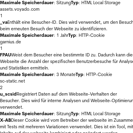
Maximale Speicherdauer
: Sitzung
Typ
: HTML Local Storage
assets.voyado.com
1
_va
Enthält eine Besucher-ID. Dies wird verwendet, um den Besuc
beim erneuten Besuch der Webseite zu identifizieren.
Maximale Speicherdauer
: 1 Jahr
Typ
: HTTP-Cookie
garnius.de
1
FPAU
Weist dem Besucher eine bestimmte ID zu. Dadurch kann die
Webseite die Anzahl der spezifischen Benutzerbesuche für Analys
und Statistiken ermitteln.
Maximale Speicherdauer
: 3 Monate
Typ
: HTTP-Cookie
sc-static.net
2
u_scsid
Registriert Daten auf dem Webseite-Verhalten der
Besucher. Dies wird für interne Analysen und Webseite-Optimieru
verwendet.
Maximale Speicherdauer
: Sitzung
Typ
: HTML Local Storage
X-AB
Dieser Cookie wird vom Betreiber der webseite im Zusamm
mit Tests mit mehreren Variationen verwendet. Dies ist ein Tool, m