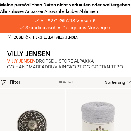
Meine persönlichen Daten nicht verkaufen oder weitergeben
Alle zulassen
Anpassen
Auswahl erlauben
Ablehnen
Ab 99 €: GRATIS Versand!
Skandinavisches Design aus Norwegen
Privat
ZUBEHÖR
HERSTELLER
VILLY JENSEN
>
>
>
VILLY JENSEN
VILLY JENSEN
DROPS
DU STORE ALPAKKA
GO HANDMADE
ADDI/VIKING
KORT OG GODT
KNITPRO
Filter
Sortierung
80 Artikel
Produkte