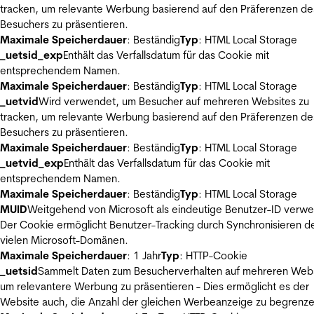
tracken, um relevante Werbung basierend auf den Präferenzen de
Besuchers zu präsentieren.
Maximale Speicherdauer
: Beständig
Typ
: HTML Local Storage
_uetsid_exp
Enthält das Verfallsdatum für das Cookie mit
entsprechendem Namen.
Maximale Speicherdauer
: Beständig
Typ
: HTML Local Storage
_uetvid
Wird verwendet, um Besucher auf mehreren Websites zu
tracken, um relevante Werbung basierend auf den Präferenzen de
Besuchers zu präsentieren.
Maximale Speicherdauer
: Beständig
Typ
: HTML Local Storage
_uetvid_exp
Enthält das Verfallsdatum für das Cookie mit
entsprechendem Namen.
Maximale Speicherdauer
: Beständig
Typ
: HTML Local Storage
MUID
Weitgehend von Microsoft als eindeutige Benutzer-ID verw
Der Cookie ermöglicht Benutzer-Tracking durch Synchronisieren de
vielen Microsoft-Domänen.
Maximale Speicherdauer
: 1 Jahr
Typ
: HTTP-Cookie
_uetsid
Sammelt Daten zum Besucherverhalten auf mehreren Webs
um relevantere Werbung zu präsentieren - Dies ermöglicht es der
Website auch, die Anzahl der gleichen Werbeanzeige zu begrenze