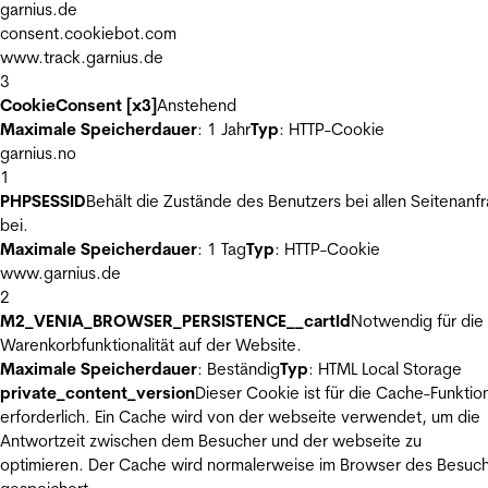
garnius.de
consent.cookiebot.com
www.track.garnius.de
3
CookieConsent [x3]
Anstehend
Maximale Speicherdauer
: 1 Jahr
Typ
: HTTP-Cookie
garnius.no
1
PHPSESSID
Behält die Zustände des Benutzers bei allen Seitenanf
bei.
Maximale Speicherdauer
: 1 Tag
Typ
: HTTP-Cookie
www.garnius.de
2
M2_VENIA_BROWSER_PERSISTENCE__cartId
Notwendig für die
Warenkorbfunktionalität auf der Website.
Maximale Speicherdauer
: Beständig
Typ
: HTML Local Storage
private_content_version
Dieser Cookie ist für die Cache-Funktio
erforderlich. Ein Cache wird von der webseite verwendet, um die
Antwortzeit zwischen dem Besucher und der webseite zu
optimieren. Der Cache wird normalerweise im Browser des Besuc