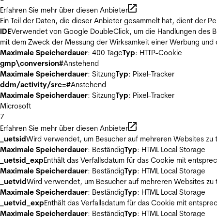
Erfahren Sie mehr über diesen Anbieter
Ein Teil der Daten, die dieser Anbieter gesammelt hat, dient der
IDE
Verwendet von Google DoubleClick, um die Handlungen des Ben
mit dem Zweck der Messung der Wirksamkeit einer Werbung und de
Maximale Speicherdauer
: 400 Tage
Typ
: HTTP-Cookie
gmp\conversion#
Anstehend
Maximale Speicherdauer
: Sitzung
Typ
: Pixel-Tracker
ddm/activity/src=#
Anstehend
Maximale Speicherdauer
: Sitzung
Typ
: Pixel-Tracker
Microsoft
7
Erfahren Sie mehr über diesen Anbieter
_uetsid
Wird verwendet, um Besucher auf mehreren Websites zu t
Maximale Speicherdauer
: Beständig
Typ
: HTML Local Storage
_uetsid_exp
Enthält das Verfallsdatum für das Cookie mit entsp
Maximale Speicherdauer
: Beständig
Typ
: HTML Local Storage
_uetvid
Wird verwendet, um Besucher auf mehreren Websites zu t
Maximale Speicherdauer
: Beständig
Typ
: HTML Local Storage
_uetvid_exp
Enthält das Verfallsdatum für das Cookie mit entsp
Maximale Speicherdauer
: Beständig
Typ
: HTML Local Storage