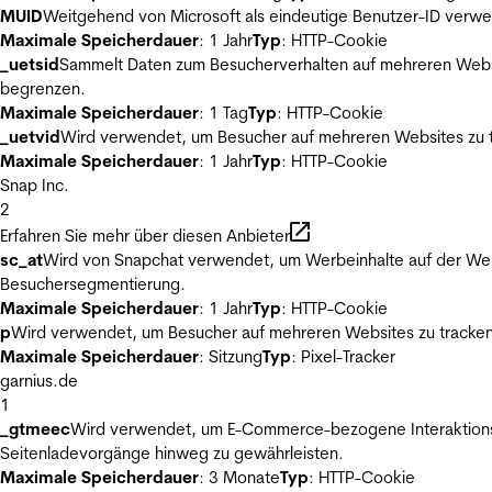
MUID
Weitgehend von Microsoft als eindeutige Benutzer-ID verwen
Maximale Speicherdauer
: 1 Jahr
Typ
: HTTP-Cookie
_uetsid
Sammelt Daten zum Besucherverhalten auf mehreren Websit
begrenzen.
Maximale Speicherdauer
: 1 Tag
Typ
: HTTP-Cookie
_uetvid
Wird verwendet, um Besucher auf mehreren Websites zu t
Maximale Speicherdauer
: 1 Jahr
Typ
: HTTP-Cookie
Snap Inc.
2
Erfahren Sie mehr über diesen Anbieter
sc_at
Wird von Snapchat verwendet, um Werbeinhalte auf der Webs
Besuchersegmentierung.
Maximale Speicherdauer
: 1 Jahr
Typ
: HTTP-Cookie
p
Wird verwendet, um Besucher auf mehreren Websites zu tracken
Maximale Speicherdauer
: Sitzung
Typ
: Pixel-Tracker
garnius.de
1
_gtmeec
Wird verwendet, um E-Commerce-bezogene Interaktionsda
Seitenladevorgänge hinweg zu gewährleisten.
Maximale Speicherdauer
: 3 Monate
Typ
: HTTP-Cookie