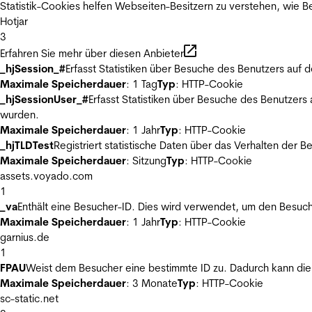
Statistik-Cookies helfen Webseiten-Besitzern zu verstehen, wie
Hotjar
3
Erfahren Sie mehr über diesen Anbieter
_hjSession_#
Erfasst Statistiken über Besuche des Benutzers auf 
Maximale Speicherdauer
: 1 Tag
Typ
: HTTP-Cookie
_hjSessionUser_#
Erfasst Statistiken über Besuche des Benutzers
wurden.
Maximale Speicherdauer
: 1 Jahr
Typ
: HTTP-Cookie
_hjTLDTest
Registriert statistische Daten über das Verhalten der 
Maximale Speicherdauer
: Sitzung
Typ
: HTTP-Cookie
assets.voyado.com
1
_va
Enthält eine Besucher-ID. Dies wird verwendet, um den Besuch
Maximale Speicherdauer
: 1 Jahr
Typ
: HTTP-Cookie
garnius.de
1
FPAU
Weist dem Besucher eine bestimmte ID zu. Dadurch kann die 
Maximale Speicherdauer
: 3 Monate
Typ
: HTTP-Cookie
sc-static.net