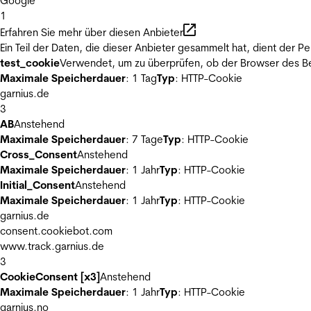
Google
1
Erfahren Sie mehr über diesen Anbieter
Ein Teil der Daten, die dieser Anbieter gesammelt hat, dient der
test_cookie
Verwendet, um zu überprüfen, ob der Browser des Be
Maximale Speicherdauer
: 1 Tag
Typ
: HTTP-Cookie
garnius.de
3
AB
Anstehend
Maximale Speicherdauer
: 7 Tage
Typ
: HTTP-Cookie
Cross_Consent
Anstehend
Maximale Speicherdauer
: 1 Jahr
Typ
: HTTP-Cookie
Initial_Consent
Anstehend
Maximale Speicherdauer
: 1 Jahr
Typ
: HTTP-Cookie
garnius.de
consent.cookiebot.com
www.track.garnius.de
3
CookieConsent [x3]
Anstehend
Maximale Speicherdauer
: 1 Jahr
Typ
: HTTP-Cookie
garnius.no