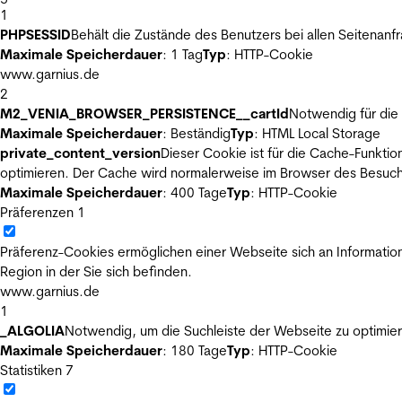
1
PHPSESSID
Behält die Zustände des Benutzers bei allen Seitenanf
Maximale Speicherdauer
: 1 Tag
Typ
: HTTP-Cookie
www.garnius.de
2
M2_VENIA_BROWSER_PERSISTENCE__cartId
Notwendig für die 
Maximale Speicherdauer
: Beständig
Typ
: HTML Local Storage
private_content_version
Dieser Cookie ist für die Cache-Funkti
optimieren. Der Cache wird normalerweise im Browser des Besuch
Maximale Speicherdauer
: 400 Tage
Typ
: HTTP-Cookie
Präferenzen
1
Präferenz-Cookies ermöglichen einer Webseite sich an Informatione
Region in der Sie sich befinden.
www.garnius.de
1
_ALGOLIA
Notwendig, um die Suchleiste der Webseite zu optimier
Maximale Speicherdauer
: 180 Tage
Typ
: HTTP-Cookie
Statistiken
7