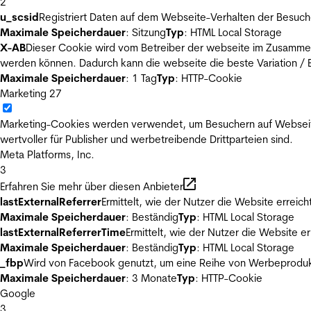
2
u_scsid
Registriert Daten auf dem Webseite-Verhalten der Besuch
Maximale Speicherdauer
: Sitzung
Typ
: HTML Local Storage
X-AB
Dieser Cookie wird vom Betreiber der webseite im Zusammenh
werden können. Dadurch kann die webseite die beste Variation / E
Maximale Speicherdauer
: 1 Tag
Typ
: HTTP-Cookie
Marketing
27
Marketing-Cookies werden verwendet, um Besuchern auf Webseiten 
wertvoller für Publisher und werbetreibende Drittparteien sind.
Meta Platforms, Inc.
3
Erfahren Sie mehr über diesen Anbieter
lastExternalReferrer
Ermittelt, wie der Nutzer die Website erreich
Maximale Speicherdauer
: Beständig
Typ
: HTML Local Storage
lastExternalReferrerTime
Ermittelt, wie der Nutzer die Website er
Maximale Speicherdauer
: Beständig
Typ
: HTML Local Storage
_fbp
Wird von Facebook genutzt, um eine Reihe von Werbeprodukt
Maximale Speicherdauer
: 3 Monate
Typ
: HTTP-Cookie
Google
3